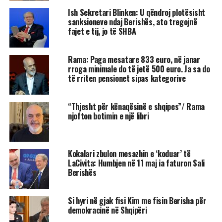
Ish Sekretari Blinken: U qëndroj plotësisht
sanksioneve ndaj Berishës, ato tregojnë
fajet e tij, jo të SHBA
Rama: Paga mesatare 833 euro, në janar
rroga minimale do të jetë 500 euro. Ja sa do
të rriten pensionet sipas kategorive
“Thjesht për kënaqësinë e shqipes”/ Rama
njofton botimin e një libri
Kokalari zbulon mesazhin e ‘koduar’ të
LaCivita: Humbjen në 11 maj ia faturon Sali
Berishës
Si hyri në gjak fisi Kim me fisin Berisha për
demokracinë në Shqipëri