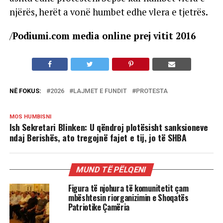
njërës, herët a vonë humbet edhe vlera e tjetrës.
/
Podiumi.com media online prej vitit 2016
NË FOKUS:
2026
LAJMET E FUNDIT
PROTESTA
MOS HUMBISNI
Ish Sekretari Blinken: U qëndroj plotësisht sanksioneve
ndaj Berishës, ato tregojnë fajet e tij, jo të SHBA
MUND TË PËLQENI
Figura të njohura të komunitetit çam
mbështesin riorganizimin e Shoqatës
Patriotike Çamëria