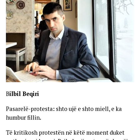
B
ilbil Beqiri
Pasarelë-protesta: shto ujë e shto miell, e ka
humbur fillin.
Të kritikosh protestën në këtë moment duket