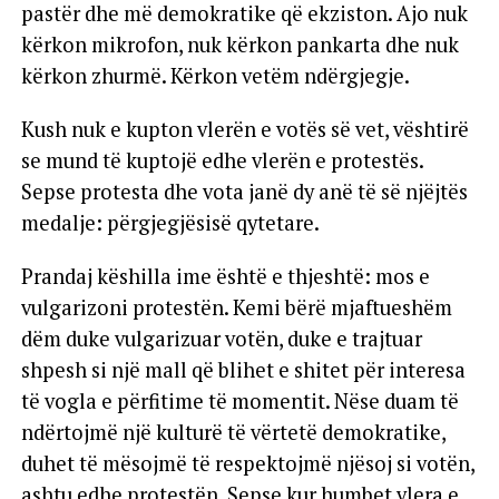
pastër dhe më demokratike që ekziston. Ajo nuk
kërkon mikrofon, nuk kërkon pankarta dhe nuk
kërkon zhurmë. Kërkon vetëm ndërgjegje.
Kush nuk e kupton vlerën e votës së vet, vështirë
se mund të kuptojë edhe vlerën e protestës.
Sepse protesta dhe vota janë dy anë të së njëjtës
medalje: përgjegjësisë qytetare.
Prandaj këshilla ime është e thjeshtë: mos e
vulgarizoni protestën. Kemi bërë mjaftueshëm
dëm duke vulgarizuar votën, duke e trajtuar
shpesh si një mall që blihet e shitet për interesa
të vogla e përfitime të momentit. Nëse duam të
ndërtojmë një kulturë të vërtetë demokratike,
duhet të mësojmë të respektojmë njësoj si votën,
ashtu edhe protestën. Sepse kur humbet vlera e