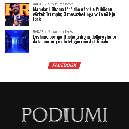
“Dua të di sa i “shquar” duhet të jem që dyert e
Zyrës Ovale të hapen në rast se bëhem
kryeministër i Shqipërisë kur në Shtëpinë e
Bardhë rikthehet fraksioni mafioz i George Soros
i së majtës së sotme shumë shumë shumë
malinje?”
”Ju thatë që mund të zgjedh përgjigjen që dua t’i
përgjigjem. Shikoni, para së gjithash më vjen
shumë, shumë keq për atë që keni kaluar
personalisht. Askush nuk duhet të kalojë nëpër
atë që përshkruat. Por, unë qëndroj plotësisht pas
sanksioneve të vendosura ndaj z. Berisha. Nuk
kam asnjë hezitim apo dyshim për këtë vendim,
aspak. Kjo nuk flet për mangësitë e