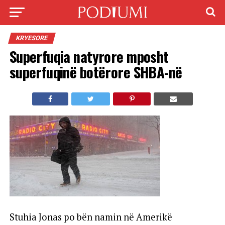
KRYESORE
Superfuqia natyrore mposht
superfuqinë botërore SHBA-në
Stuhia Jonas po bën namin në Amerikë