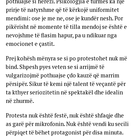
pothuajse si herezi. Psikologjia e turmës ka një
prirje të natyrshme që të kërkojë uniformitet
mendimi: ose je me ne, ose je kundër nesh. Por
pikërisht në momente të tilla mendoj se është e
nevojshme të flasim hapur, pa u ndikuar nga
emocionet e çastit.
Prej kohësh mënyra se si po protestohet nuk më
bind. Shpesh pyes veten se si arrijmë të
vulgarizojmë pothuajse çdo kauzë që marrim
përsipër. Sikur të kemi një talent të veçantë për
ta kthyer seriozitetin në spektakël dhe idealin
në zhurmë.
Protesta nuk është festë, nuk është shfaqje dhe
as garë për mikrofonin. Nuk është vendi ku secili
përpiqet të bëhet protagonist për disa minuta.