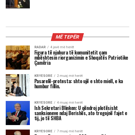
KRYESORE
Ish Sekretari Blinken: U qëndroj
plotësisht sanksioneve ndaj
Berishës, ato tregojnë fajet e tij, jo
të SHBA
Ish-Sekretari amerikan i Shtetit, Antony Blinken