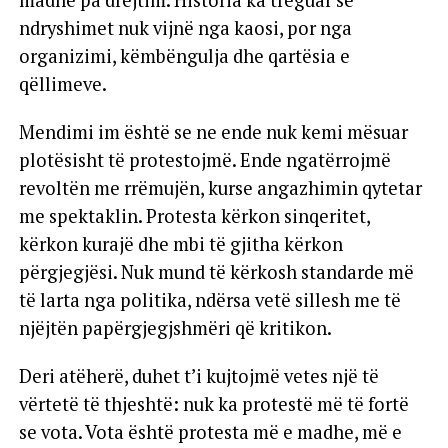
ndryshimet nuk vijnë nga kaosi, por nga
organizimi, këmbëngulja dhe qartësia e
qëllimeve.
Mendimi im është se ne ende nuk kemi mësuar
plotësisht të protestojmë. Ende ngatërrojmë
revoltën me rrëmujën, kurse angazhimin qytetar
me spektaklin. Protesta kërkon sinqeritet,
kërkon kurajë dhe mbi të gjitha kërkon
përgjegjësi. Nuk mund të kërkosh standarde më
të larta nga politika, ndërsa vetë sillesh me të
njëjtën papërgjegjshmëri që kritikon.
Deri atëherë, duhet t’i kujtojmë vetes një të
vërtetë të thjeshtë: nuk ka protestë më të fortë
se vota. Vota është protesta më e madhe, më e