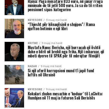
është pyetur gjatë një bashkëbisedimi “Harvard
Institute of Politics”, për shpalljen “non grata” të
Sali Berisha nga DASH.
Blinken thotë se qëndron plotësisht pas
sanksioneve të vendosura nga Departamenti
Amerikan i Shtetit ndaj Berishës, duke nënvizuar
se nuk ka asnjë dyshim apo hezitim për këtë
vendim.
Pyetja u drejtua nga shtetasi shqiptar Fatjon
Semanjaku, i cili duke rikujtuar vendimin e
administratës së mëparshme amerikane për
shpalljen “non grata” të Berishës, dhe faktin që
Blinken e cilësoi kryeministrin Edi Rama “lider
të shquar” gjatë një vizite në Shqipëri, i drejtoi
këtë pyetje: