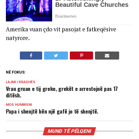
Amerika vuan çdo vit pasojat e fatkeqësive
natyrore.
NË FOKUS:
LAJMI I RRADHËS
Vrau gruan e tij greke, grekët e arrestojnë pas 17
ditësh.
MOS HUMBISNI
Papa i shenjtë bën një gafë jo të shenjtë.
MUND TË PËLQENI