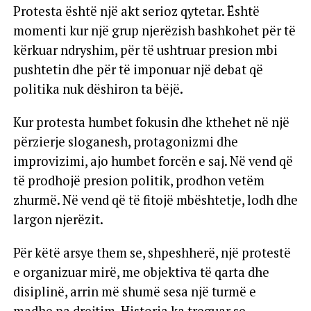
Protesta është një akt serioz qytetar. Është
momenti kur një grup njerëzish bashkohet për të
kërkuar ndryshim, për të ushtruar presion mbi
pushtetin dhe për të imponuar një debat që
politika nuk dëshiron ta bëjë.
Kur protesta humbet fokusin dhe kthehet në një
përzierje sloganesh, protagonizmi dhe
improvizimi, ajo humbet forcën e saj. Në vend që
të prodhojë presion politik, prodhon vetëm
zhurmë. Në vend që të fitojë mbështetje, lodh dhe
largon njerëzit.
Për këtë arsye them se, shpeshherë, një protestë
e organizuar mirë, me objektiva të qarta dhe
disiplinë, arrin më shumë sesa një turmë e
madhe pa drejtim. Historia ka treguar se