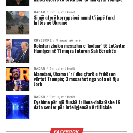
RADAR
8 muaj më herët
Si një aferë korrupsioni mund t’i japë fund
luftës në Ukrainë
KRYESORE
9 muaj më herët
Kokalari zbulon mesazhin e ‘koduar’ të LaCivita:
Humbjen në 11 maj ia faturon Sali Berishës
RADAR
9 muaj më herët
Mamdani, Obama i ‘ri’ dhe çfarë e frikëson
vërtet Trumpin; 3 mesazhet nga vota në Nju
Jork
RADAR
9 muaj më herët
Dyshime për një fluskë triliona-dollarëshe të
data center për Inteligjencën Artificiale
FACEBOOK