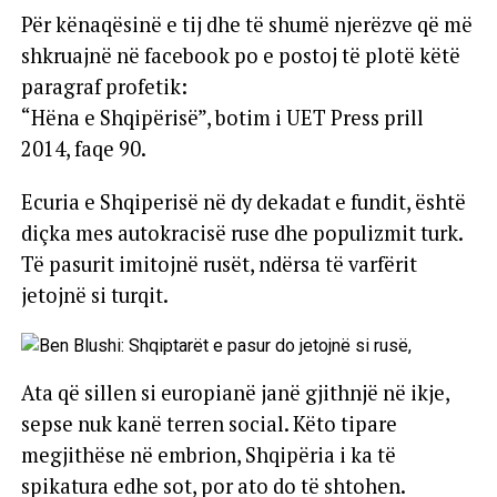
Për kënaqësinë e tij dhe të shumë njerëzve që më
shkruajnë në facebook po e postoj të plotë këtë
paragraf profetik:
“Hëna e Shqipërisë”, botim i UET Press prill
2014, faqe 90.
Ecuria e Shqiperisë në dy dekadat e fundit, është
diçka mes autokracisë ruse dhe populizmit turk.
Të pasurit imitojnë rusët, ndërsa të varfërit
jetojnë si turqit.
Ata që sillen si europianë janë gjithnjë në ikje,
sepse nuk kanë terren social. Këto tipare
megjithëse në embrion, Shqipëria i ka të
spikatura edhe sot, por ato do të shtohen.