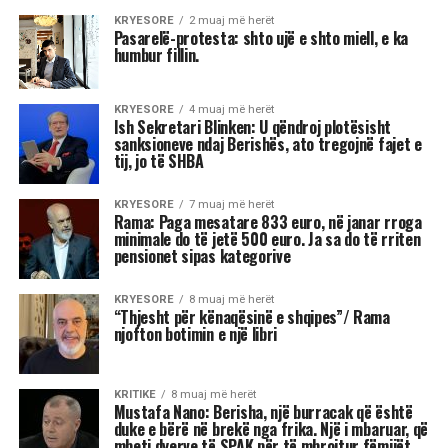
KRYESORE
2 muaj më herët
Pasarelë-protesta: shto ujë e shto miell, e ka
humbur fillin.
KRYESORE
4 muaj më herët
Ish Sekretari Blinken: U qëndroj plotësisht
sanksioneve ndaj Berishës, ato tregojnë fajet e
tij, jo të SHBA
KRYESORE
7 muaj më herët
Rama: Paga mesatare 833 euro, në janar rroga
minimale do të jetë 500 euro. Ja sa do të rriten
pensionet sipas kategorive
KRYESORE
8 muaj më herët
“Thjesht për kënaqësinë e shqipes”/ Rama
njofton botimin e një libri
KRITIKE
8 muaj më herët
Mustafa Nano: Berisha, një burracak që është
duke e bërë në brekë nga frika. Një i mbaruar, që
mbeti dyerve të SPAK për të mbrojtur fëmijët