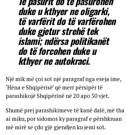
Të pasurit do të pasurohen
duke u kthyer ne oligarki,
të varfërit do të varfërohen
duke gjetur strehë tek
islami; ndërsa politikanët
do të forcohen duke u
kthyer ne autokraci.
Një mik më çoi sot një paragraf nga eseja ime,
‘Hëna e Shqipërisë’ që merr përsipër të
parashikojë Shqipërinë në 20 apo 50 vjet.
Shumë prej parashikimeve të kanë dalë, më tha
ai miku, por sidomos ky paragraf e përshkruan
më mirë se çdo gjë gjendjen ku jemi sot.