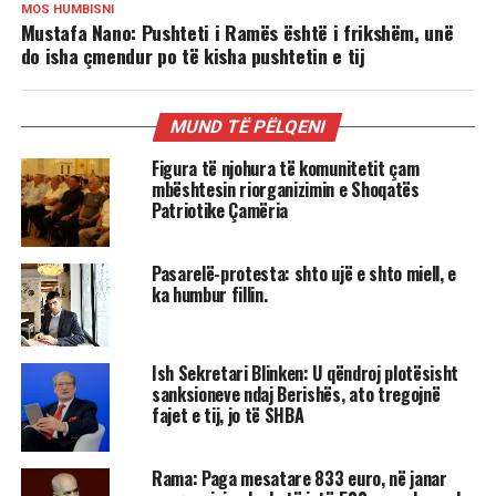
MOS HUMBISNI
Mustafa Nano: Pushteti i Ramës është i frikshëm, unë
do isha çmendur po të kisha pushtetin e tij
MUND TË PËLQENI
Figura të njohura të komunitetit çam
mbështesin riorganizimin e Shoqatës
Patriotike Çamëria
Pasarelë-protesta: shto ujë e shto miell, e
ka humbur fillin.
Ish Sekretari Blinken: U qëndroj plotësisht
sanksioneve ndaj Berishës, ato tregojnë
fajet e tij, jo të SHBA
Rama: Paga mesatare 833 euro, në janar