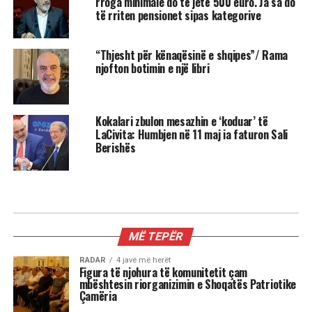
rroga minimale do të jetë 500 euro. Ja sa do
të rriten pensionet sipas kategorive
“Thjesht për kënaqësinë e shqipes”/ Rama
njofton botimin e një libri
Kokalari zbulon mesazhin e ‘koduar’ të
LaCivita: Humbjen në 11 maj ia faturon Sali
Berishës
MË TEPËR
RADAR
4 javë më herët
Figura të njohura të komunitetit çam
mbështesin riorganizimin e Shoqatës Patriotike
Çamëria