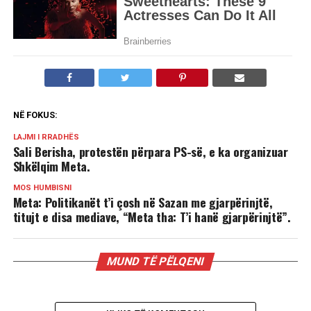
NË FOKUS:
LAJMI I RRADHËS
Sali Berisha, protestën përpara PS-së, e ka organizuar
Shkëlqim Meta.
MOS HUMBISNI
Meta: Politikanët t’i çosh në Sazan me gjarpërinjtë,
titujt e disa mediave, “Meta tha: T’i hanë gjarpërinjtë”.
MUND TË PËLQENI