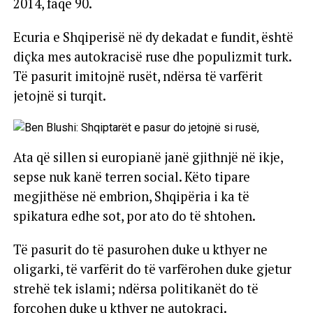
2014, faqe 90.
Ecuria e Shqiperisë në dy dekadat e fundit, është
diçka mes autokracisë ruse dhe populizmit turk.
Të pasurit imitojnë rusët, ndërsa të varfërit
jetojnë si turqit.
Ata që sillen si europianë janë gjithnjë në ikje,
sepse nuk kanë terren social. Këto tipare
megjithëse në embrion, Shqipëria i ka të
spikatura edhe sot, por ato do të shtohen.
Të pasurit do të pasurohen duke u kthyer ne
oligarki, të varfërit do të varfërohen duke gjetur
strehë tek islami; ndërsa politikanët do të
forcohen duke u kthyer ne autokraci.