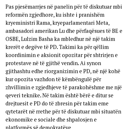
Pas pjesëmarrjes në panelin për të diskutuar mbi
reformën zgjedhore, ku ishte i pranishëm
kryeministri Rama, kryeparlamentari Meta,
ambasadori amerikan Lu dhe përfaqësues të BE e
OSBE, Lulzim Basha ka mbledhur në një takim
krerët e degëve të PD. Takimi ka për qëllim
koordinimin e aksionit opozitar për shtrirjen e
protestave në të gjithë vendin. Ai synon
gjithashtu edhe riorganizimin e PD, në një kohë
kur opozita vazhdon të këmbëngulë për
zhvillimin e zgjedhjeve të parakohëshme me një
qeveri teknike. Në takim është bërë e ditur se
drejtuesit e PD do të zbresin për takim eme
qytetarët në rrethe për të diskutuar mbi situatën
ekonomike e sociale dhe shpalosjen e
platformës së demokratëve