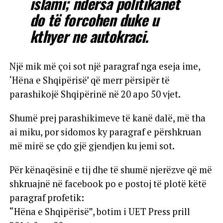
islami; ndërsa politikanët
do të forcohen duke u
kthyer ne autokraci.
Një mik më çoi sot një paragraf nga eseja ime,
‘Hëna e Shqipërisë’ që merr përsipër të
parashikojë Shqipërinë në 20 apo 50 vjet.
Shumë prej parashikimeve të kanë dalë, më tha
ai miku, por sidomos ky paragraf e përshkruan
më mirë se çdo gjë gjendjen ku jemi sot.
Për kënaqësinë e tij dhe të shumë njerëzve që më
shkruajnë në facebook po e postoj të plotë këtë
paragraf profetik:
“Hëna e Shqipërisë”, botim i UET Press prill