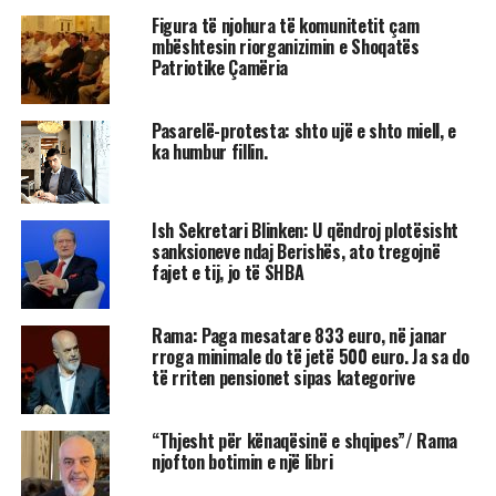
Figura të njohura të komunitetit çam
mbështesin riorganizimin e Shoqatës
Patriotike Çamëria
Pasarelë-protesta: shto ujë e shto miell, e
ka humbur fillin.
Ish Sekretari Blinken: U qëndroj plotësisht
sanksioneve ndaj Berishës, ato tregojnë
fajet e tij, jo të SHBA
Rama: Paga mesatare 833 euro, në janar
rroga minimale do të jetë 500 euro. Ja sa do
të rriten pensionet sipas kategorive
“Thjesht për kënaqësinë e shqipes”/ Rama
njofton botimin e një libri