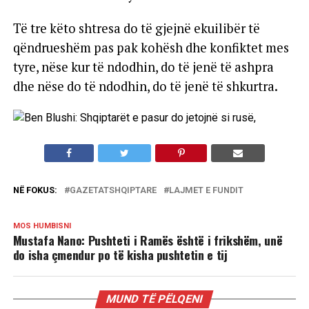
Të tre këto shtresa do të gjejnë ekuilibër të
qëndrueshëm pas pak kohësh dhe konfiktet mes
tyre, nëse kur të ndodhin, do të jenë të ashpra
dhe nëse do të ndodhin, do të jenë të shkurtra.
NË FOKUS:
GAZETATSHQIPTARE
LAJMET E FUNDIT
MOS HUMBISNI
Mustafa Nano: Pushteti i Ramës është i frikshëm, unë
do isha çmendur po të kisha pushtetin e tij
MUND TË PËLQENI