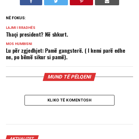
NË FOKUS:
LAJMI I RRADHËS
Thaçi president? Në shkurt.
MOS HUMBISNI
Lu për zgjedhjet: Pamë gangsterë. ( I kemi parë edhe
ne, po bëmë sikur si pamë).
MUND TË PËLQENI
KLIKO TË KOMENTOSH
AKTUALITET