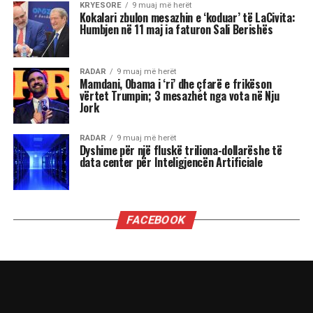
KRYESORE
9 muaj më herët
Kokalari zbulon mesazhin e ‘koduar’ të LaCivita:
Humbjen në 11 maj ia faturon Sali Berishës
RADAR
9 muaj më herët
Mamdani, Obama i ‘ri’ dhe çfarë e frikëson
vërtet Trumpin; 3 mesazhet nga vota në Nju
Jork
RADAR
9 muaj më herët
Dyshime për një fluskë triliona-dollarëshe të
data center për Inteligjencën Artificiale
FACEBOOK