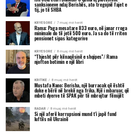
sanksioneve ndaj Berishës, ato tregojnë fajet e
tij, jo të SHBA
KRYESORE
7 muaj më herët
Rama: Paga mesatare 833 euro, në janar rroga
minimale do të jetë 500 euro. Ja sa do të rriten
pensionet sipas kategorive
KRYESORE
8 muaj më herët
“Thjesht për kënaqësinë e shqipes”/ Rama
njofton botimin e një libri
KRITIKE
8 muaj më herët
Mustafa Nano: Berisha, një burracak që është
duke e bërë në brekë nga frika. Një i mbaruar, që
mbeti dyerve të SPAK për të mbrojtur fëmijët
RADAR
8 muaj më herët
Si një aferë korrupsioni mund t’i japë fund
luftës në Ukrainë