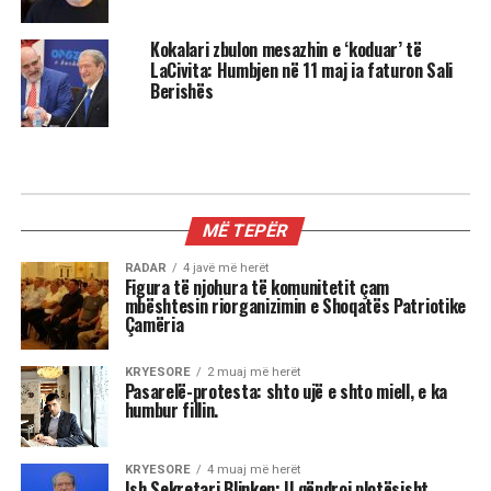
Kokalari zbulon mesazhin e ‘koduar’ të
LaCivita: Humbjen në 11 maj ia faturon Sali
Berishës
MË TEPËR
RADAR
4 javë më herët
Figura të njohura të komunitetit çam
mbështesin riorganizimin e Shoqatës Patriotike
Çamëria
KRYESORE
2 muaj më herët
Pasarelë-protesta: shto ujë e shto miell, e ka
humbur fillin.
KRYESORE
4 muaj më herët
Ish Sekretari Blinken: U qëndroj plotësisht