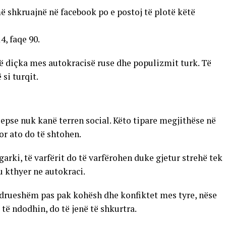
ë shkruajnë në facebook po e postoj të plotë këtë
4, faqe 90.
të diçka mes autokracisë ruse dhe populizmit turk. Të
 si turqit.
 sepse nuk kanë terren social. Këto tipare megjithëse në
or ato do të shtohen.
arki, të varfërit do të varfërohen duke gjetur strehë tek
u kthyer ne autokraci.
ëndrueshëm pas pak kohësh dhe konfiktet mes tyre, nëse
 të ndodhin, do të jenë të shkurtra.