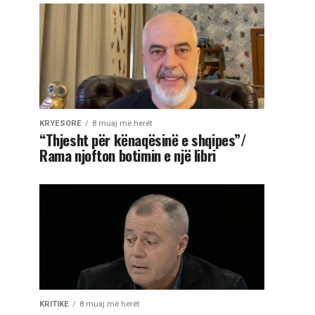
KRYESORE
8 muaj më herët
“Thjesht për kënaqësinë e shqipes”/
Rama njofton botimin e një libri
KRITIKE
8 muaj më herët