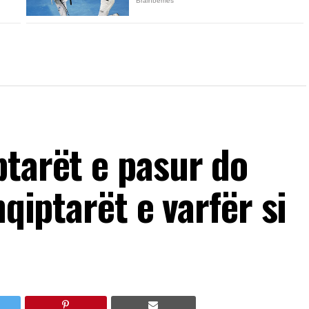
ptarët e pasur do
hqiptarët e varfër si