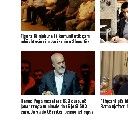
Figura të njohura të komunitetit çam
mbështesin riorganizimin e Shoqatës
Patriotike Çamëria
Pasarelë-prote
miell, e ka humb
Rama: Paga mesatare 833 euro, në
“Thjesht për k
janar rroga minimale do të jetë 500
Rama njofton bo
euro. Ja sa do të rriten pensionet sipas
kategorive