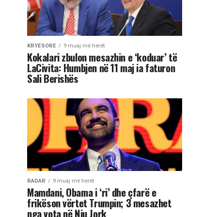
KRYESORE
9 muaj më herët
Kokalari zbulon mesazhin e ‘koduar’ të
LaCivita: Humbjen në 11 maj ia faturon
Sali Berishës
RADAR
9 muaj më herët
Mamdani, Obama i ‘ri’ dhe çfarë e
frikëson vërtet Trumpin; 3 mesazhet
nga vota në Nju Jork