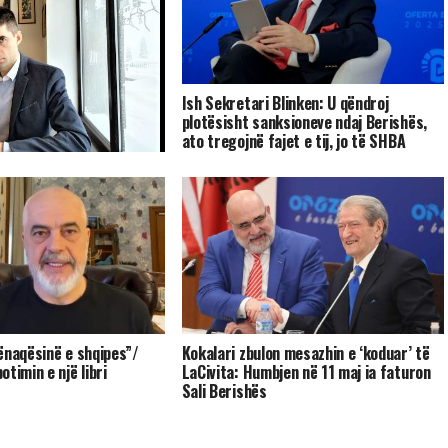
Ish Sekretari Blinken: U qëndroj
plotësisht sanksioneve ndaj Berishës,
ato tregojnë fajet e tij, jo të SHBA
sta: shto ujë e shto
ur fillin.
ënaqësinë e shqipes”/
Kokalari zbulon mesazhin e ‘koduar’ të
timin e një libri
LaCivita: Humbjen në 11 maj ia faturon
Sali Berishës