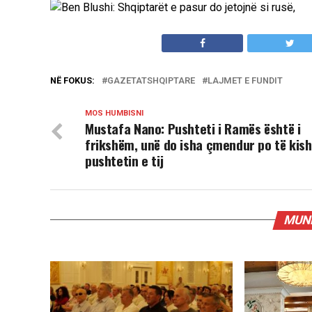
NË FOKUS:
GAZETATSHQIPTARE
LAJMET E FUNDIT
MOS HUMBISNI
Mustafa Nano: Pushteti i Ramës është i
frikshëm, unë do isha çmendur po të kis
pushtetin e tij
MUND