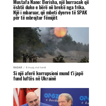
Mustafa Nano: Berisha, një burracak që
është duke e bërë në brekë nga frika.
Një i mbaruar, që mbeti dyerve të SPAK
për të mbrojtur fëmijët
RADAR
8 muaj më herët
Si një aferë korrupsioni mund t’i japë
fund luftës në Ukrainë