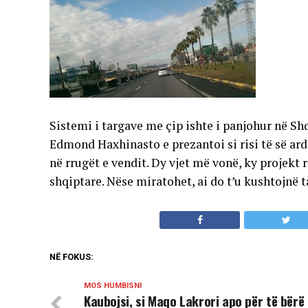
Sistemi i targave me çip ishte i panjohur në Shqi
Edmond Haxhinasto e prezantoi si risi të së ard
në rrugët e vendit. Dy vjet më vonë, ky projekt 
shqiptare. Nëse miratohet, ai do t’u kushtojnë
NË FOKUS:
MOS HUMBISNI
Kaubojsi, si Maqo Lakrori apo për të bërë