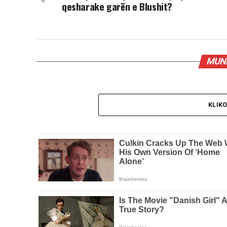
qesharake garën e Blushit?
MUND
KLIK