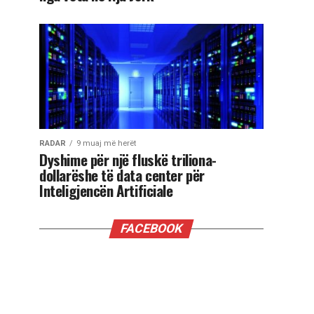
RADAR
9 muaj më herët
Dyshime për një fluskë triliona-
dollarëshe të data center për
Inteligjencën Artificiale
FACEBOOK