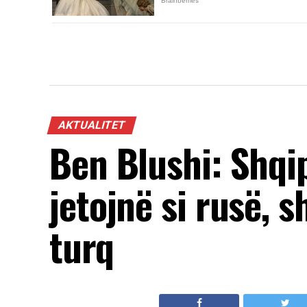
AKTUALITET
Ben Blushi: Shqi
jetojnë si rusë, s
turq