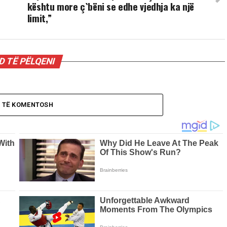
kështu more ç`bëni se edhe vjedhja ka një
limit,”
 TË PËLQENI
O TË KOMENTOSH