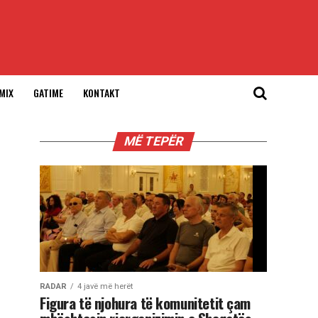
MIX
GATIME
KONTAKT
MË TEPËR
RADAR
4 javë më herët
Figura të njohura të komunitetit çam