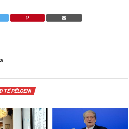
ha
 TË PËLQENI