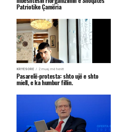
mbështesin riorganizimin e Shoqatës
Patriotike Çamëria
KRYESORE
2 muaj më herët
Pasarelë-protesta: shto ujë e shto
miell, e ka humbur fillin.