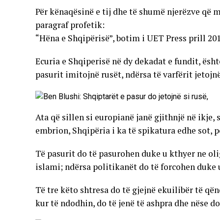
Për kënaqësinë e tij dhe të shumë njerëzve që m
paragraf profetik:
“Hëna e Shqipërisë”, botim i UET Press prill 201
Ecuria e Shqiperisë në dy dekadat e fundit, ësh
pasurit imitojnë rusët, ndërsa të varfërit jetojnë
Ata që sillen si europianë janë gjithnjë në ikje,
embrion, Shqipëria i ka të spikatura edhe sot, p
Të pasurit do të pasurohen duke u kthyer ne olig
islami; ndërsa politikanët do të forcohen duke 
Të tre këto shtresa do të gjejnë ekuilibër të q
kur të ndodhin, do të jenë të ashpra dhe nëse do