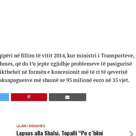
përi në fillim të vitit 2014, kur ministri i Transporteve,
hmes, që do t’u jepte zgjidhje problemeve të pasigurisë
rikthehet në formën e koncesionit më të ri të qeverisë
 taksapaguesve më shumë se 95 milionë euro në 35 vjet.
LAJMI I RRADHËS
Lapsus alla Shalsi. Topalli “Po ç`bëni