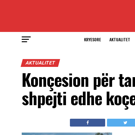
KRYESORE
AKTUALITET
AKTUALITET
Konçesion për tar
shpejti edhe koç