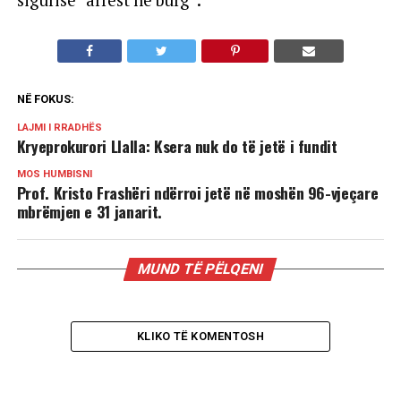
sigurisë ”arrest në burg”.
NË FOKUS:
LAJMI I RRADHËS
Kryeprokurori Llalla: Ksera nuk do të jetë i fundit
MOS HUMBISNI
Prof. Kristo Frashëri ndërroi jetë në moshën 96-vjeçare
mbrëmjen e 31 janarit.
MUND TË PËLQENI
KLIKO TË KOMENTOSH