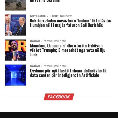
luftës në Ukrainë
KRYESORE
9 muaj më herët
Kokalari zbulon mesazhin e ‘koduar’ të LaCivita:
Humbjen në 11 maj ia faturon Sali Berishës
RADAR
9 muaj më herët
Mamdani, Obama i ‘ri’ dhe çfarë e frikëson
vërtet Trumpin; 3 mesazhet nga vota në Nju
Jork
RADAR
9 muaj më herët
Dyshime për një fluskë triliona-dollarëshe të
data center për Inteligjencën Artificiale
FACEBOOK