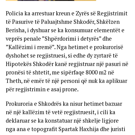
Policia ka arrestuar kreun e Zyrës së Regjistrimit
të Pasurive të Paluajtshme Shkodër, Shkëlzen
Berisha, i dyshuar se ka konsumuar elementët e
veprës penale ”Shpërdorimi i detyrës” dhe
”Kallëzimi i rremë”. Nga hetimet e prokurorisë
dyshohet se regjistruesi, si edhe dy zyrtarë të
Hipotekës Shkodër kanë regjistruar një pasuri në
pronësi të shtetit, me sipërfaqe 8000 m2 në
Theth, në emër të një personi që nuk ka aplikuar
për regjistrimin e asaj prone.
Prokuroria e Shkodrës ka nisur hetimet bazuar
në një kallëzim të vetë regjistruesit, i cili ka
deklaruar se ka konstatuar një shkelje ligjore
nga ana e topografit Spartak Haxhija dhe juristi