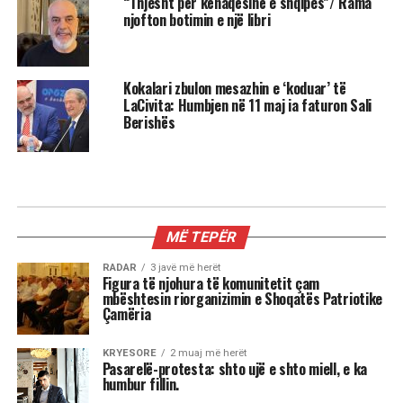
“Thjesht për kënaqësinë e shqipes”/ Rama
njofton botimin e një libri
Kokalari zbulon mesazhin e ‘koduar’ të
LaCivita: Humbjen në 11 maj ia faturon Sali
Berishës
MË TEPËR
RADAR
3 javë më herët
Figura të njohura të komunitetit çam
mbështesin riorganizimin e Shoqatës Patriotike
Çamëria
KRYESORE
2 muaj më herët
Pasarelë-protesta: shto ujë e shto miell, e ka
humbur fillin.