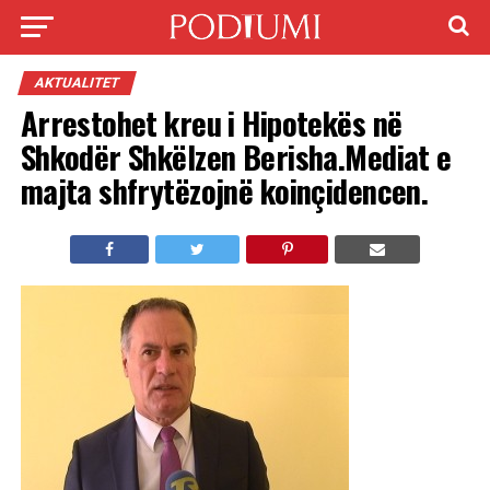
AKTUALITET
Arrestohet kreu i Hipotekës në
Shkodër Shkëlzen Berisha.Mediat e
majta shfrytëzojnë koinçidencen.