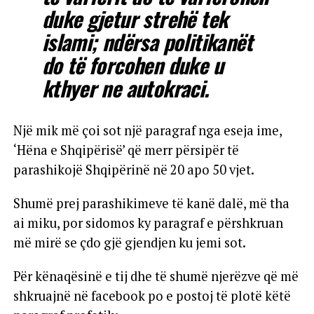
duke gjetur strehë tek
islami; ndërsa politikanët
do të forcohen duke u
kthyer ne autokraci.
Një mik më çoi sot një paragraf nga eseja ime,
‘Hëna e Shqipërisë’ që merr përsipër të
parashikojë Shqipërinë në 20 apo 50 vjet.
Shumë prej parashikimeve të kanë dalë, më tha
ai miku, por sidomos ky paragraf e përshkruan
më mirë se çdo gjë gjendjen ku jemi sot.
Për kënaqësinë e tij dhe të shumë njerëzve që më
shkruajnë në facebook po e postoj të plotë këtë