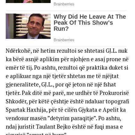
Ndërkohë, në hetim rezultoi se shtetasi GJ.L. nuk
ka bërë asnjë aplikim për njohjen e asaj prone në
emër të tij. Po ashtu, rezultoi që praktika duket si
e aplikuar nga një tjetër shtetas me të njëjtat
gjeneralitete, GJ.L., por që jeton në një fshat
tjetër. Pak ditë më parë, me urdhër të Prokurorisë
Shkodër, për këtë çështje është ndaluar topografi
Spartak Haxhija, për të cilën Gjykata e Apelit ka
vendosur masën ”detyrim paraqitje”. Po ashtu,
ndaj juristit Taulant Bejko është në fuqi masa e