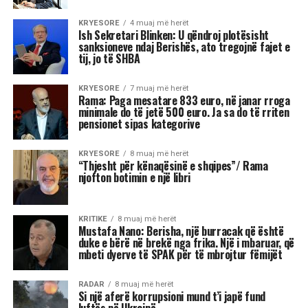
KRYESORE
4 muaj më herët
Ish Sekretari Blinken: U qëndroj plotësisht
sanksioneve ndaj Berishës, ato tregojnë fajet e
tij, jo të SHBA
KRYESORE
7 muaj më herët
Rama: Paga mesatare 833 euro, në janar rroga
minimale do të jetë 500 euro. Ja sa do të rriten
pensionet sipas kategorive
KRYESORE
8 muaj më herët
“Thjesht për kënaqësinë e shqipes”/ Rama
njofton botimin e një libri
KRITIKE
8 muaj më herët
Mustafa Nano: Berisha, një burracak që është
duke e bërë në brekë nga frika. Një i mbaruar, që
mbeti dyerve të SPAK për të mbrojtur fëmijët
RADAR
8 muaj më herët
Si një aferë korrupsioni mund t’i japë fund