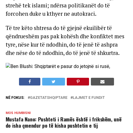
strehë tek islami; ndërsa politikanët do të
forcohen duke u kthyer ne autokraci.
Të tre këto shtresa do të gjejnë ekuilibër të
qëndrueshëm pas pak kohësh dhe konfiktet mes
tyre, nëse kur të ndodhin, do të jenë të ashpra
dhe nëse do të ndodhin, do të jenë të shkurtra.
NË FOKUS:
GAZETATSHQIPTARE
LAJMET E FUNDIT
MOS HUMBISNI
Mustafa Nano: Pushteti i Ramës është i frikshëm, unë
do isha çmendur po të kisha pushtetin e tij