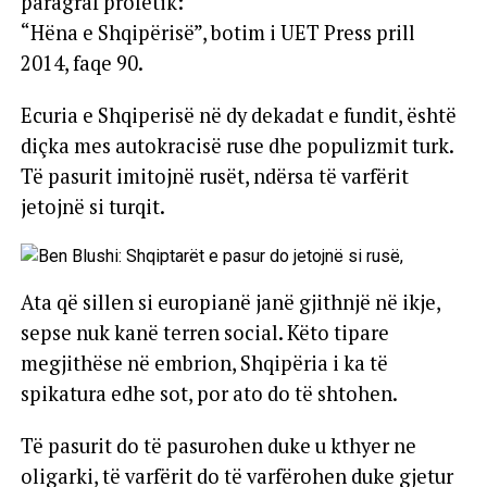
paragraf profetik:
“Hëna e Shqipërisë”, botim i UET Press prill
2014, faqe 90.
Ecuria e Shqiperisë në dy dekadat e fundit, është
diçka mes autokracisë ruse dhe populizmit turk.
Të pasurit imitojnë rusët, ndërsa të varfërit
jetojnë si turqit.
Ata që sillen si europianë janë gjithnjë në ikje,
sepse nuk kanë terren social. Këto tipare
megjithëse në embrion, Shqipëria i ka të
spikatura edhe sot, por ato do të shtohen.
Të pasurit do të pasurohen duke u kthyer ne
oligarki, të varfërit do të varfërohen duke gjetur