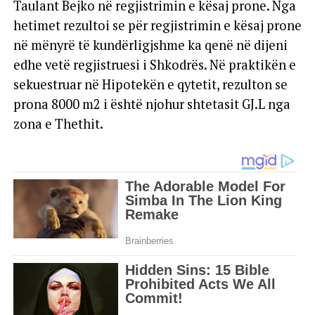
Taulant Bejko në regjistrimin e kësaj prone. Nga
hetimet rezultoi se për regjistrimin e kësaj prone
në mënyrë të kundërligjshme ka qenë në dijeni
edhe vetë regjistruesi i Shkodrës. Në praktikën e
sekuestruar në Hipotekën e qytetit, rezulton se
prona 8000 m2 i është njohur shtetasit GJ.L nga
zona e Thethit.