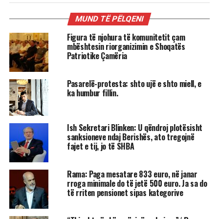
MUND TË PËLQENI
Figura të njohura të komunitetit çam
mbështesin riorganizimin e Shoqatës
Patriotike Çamëria
Pasarelë-protesta: shto ujë e shto miell, e
ka humbur fillin.
Ish Sekretari Blinken: U qëndroj plotësisht
sanksioneve ndaj Berishës, ato tregojnë
fajet e tij, jo të SHBA
Rama: Paga mesatare 833 euro, në janar
rroga minimale do të jetë 500 euro. Ja sa do
të rriten pensionet sipas kategorive