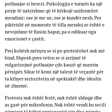
pothuajse si herezi. Psikologjia e turmës ka një
prirje të natyrshme që të kërkojë uniformitet
mendimi: ose je me ne, ose je kundër nesh. Por
pikërisht në momente të tilla mendoj se është e
nevojshme të flasim hapur, pa u ndikuar nga
emocionet e çastit.
Prej kohësh mënyra se si po protestohet nuk më
bind. Shpesh pyes veten se si arrijmë të
vulgarizojmë pothuajse çdo kauzë që marrim
përsipër. Sikur të kemi një talent të veçantë për
ta kthyer seriozitetin në spektakël dhe idealin
në zhurmë.
Protesta nuk është festë, nuk është shfaqje dhe
as garë për mikrofonin. Nuk është vendi ku secili
përpiqet të bëhet protagonist për disa minuta.