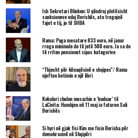
Ish Sekretari Blinken: U qëndroj plotësisht
sanksioneve ndaj Berishës, ato tregojnë
fajet e tij, jo të SHBA
Rama: Paga mesatare 833 euro, në janar
rroga minimale do të jetë 500 euro. Ja sa do
të rriten pensionet sipas kategorive
“Thjesht për kënaqësinë e shqipes”/ Rama
njofton botimin e një libri
Kokalari zbulon mesazhin e ‘koduar’ të
LaCivita: Humbjen në 11 maj ia faturon Sali
Berishës
Si hyri në gjak fisi Kim me fisin Berisha për
demokracinë në Shqipëri