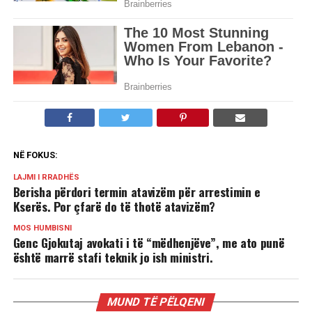
NË FOKUS:
LAJMI I RRADHËS
Berisha përdori termin atavizëm për arrestimin e
Kserës. Por çfarë do të thotë atavizëm?
MOS HUMBISNI
Genc Gjokutaj avokati i të “mëdhenjëve”, me ato punë
është marrë stafi teknik jo ish ministri.
MUND TË PËLQENI