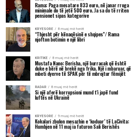
Rama: Paga mesatare 833 euro, në janar rroga
minimale do të jetë 500 euro. Ja sa do të rriten
pensionet sipas kategorive
KRYESORE
8 muaj më herët
“Thjesht për kënaqësinë e shqipes”/ Rama
njofton botimin e një libri
KRITIKE
8 muaj më herët
Mustafa Nano: Berisha, një burracak që është
duke e bërë në brekë nga frika. Një i mbaruar, që
mbeti dyerve të SPAK për të mbrojtur fëmijët
RADAR
8 muaj më herët
Si një aferë korrupsioni mund t’i japë fund
luftës në Ukrainë
KRYESORE
9 muaj më herët
Kokalari zbulon mesazhin e ‘koduar’ të LaCivita:
Humbjen në 11 maj ia faturon Sali Berishës