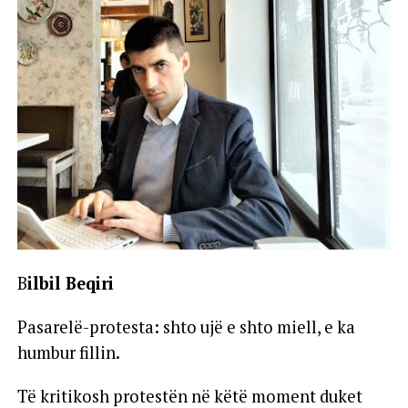
B
ilbil Beqiri
Pasarelë-protesta: shto ujë e shto miell, e ka
humbur fillin.
Të kritikosh protestën në këtë moment duket