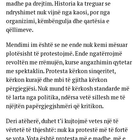
madhe pa drejtim. Historia ka treguar se
ndryshimet nuk vijnë nga kaosi, por nga
organizimi, këmbëngulja dhe qartësia e
qëllimeve.
Mendimi im është se ne ende nuk kemi mësuar
plotësisht të protestojmë. Ende ngatërrojmë
revoltën me rrëmujën, kurse angazhimin qytetar
me spektaklin. Protesta kërkon sinqeritet,
kërkon kurajë dhe mbi të gjitha kërkon
përgjegjësi. Nuk mund të kërkosh standarde më
të larta nga politika, ndërsa vetë sillesh me të
njëjtën papërgjegjshmëri që kritikon.
Deri atëherë, duhet t’i kujtojmë vetes një të
vërtetë të thjeshtë: nuk ka protestë më të fortë
se vota. Vota është protesta më e madhe, më e