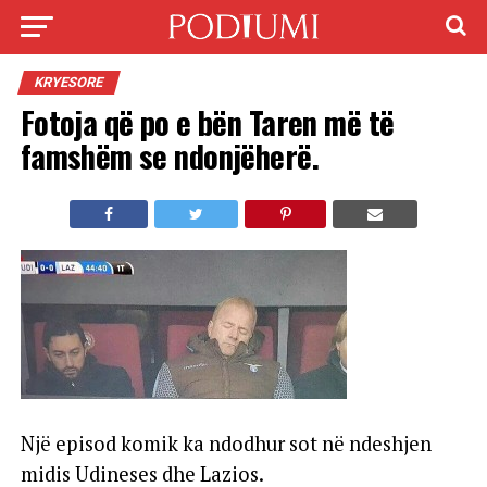
KRYESORE
Fotoja që po e bën Taren më të
famshëm se ndonjëherë.
Një episod komik ka ndodhur sot në ndeshjen
midis Udineses dhe Lazios.