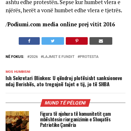
ashtu edhe protestën. Sepse kur humbet vlera e
njërës, herët a vonë humbet edhe vlera e tjetrës.
/
Podiumi.com media online prej vitit 2016
NË FOKUS:
2026
LAJMET E FUNDIT
PROTESTA
MOS HUMBISNI
Ish Sekretari Blinken: U qëndroj plotësisht sanksioneve
ndaj Berishës, ato tregojnë fajet e tij, jo të SHBA
MUND TË PËLQENI
Figura të njohura të komunitetit çam
mbështesin riorganizimin e Shoqatës
Patriotike Çamëria