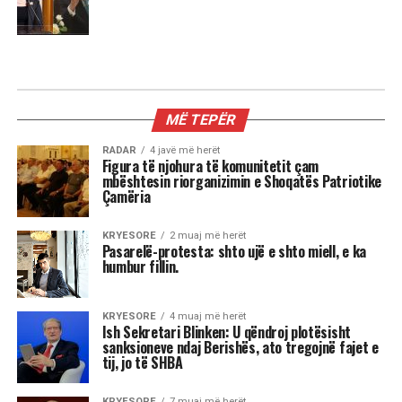
MË TEPËR
RADAR
4 javë më herët
Figura të njohura të komunitetit çam
mbështesin riorganizimin e Shoqatës Patriotike
Çamëria
KRYESORE
2 muaj më herët
Pasarelë-protesta: shto ujë e shto miell, e ka
humbur fillin.
KRYESORE
4 muaj më herët
Ish Sekretari Blinken: U qëndroj plotësisht
sanksioneve ndaj Berishës, ato tregojnë fajet e
tij, jo të SHBA
KRYESORE
7 muaj më herët