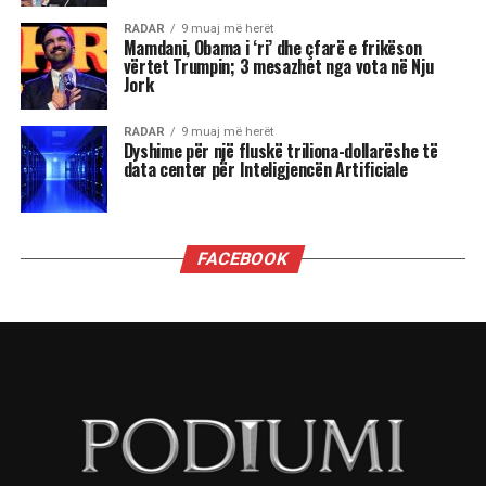
RADAR
9 muaj më herët
Mamdani, Obama i ‘ri’ dhe çfarë e frikëson
vërtet Trumpin; 3 mesazhet nga vota në Nju
Jork
RADAR
9 muaj më herët
Dyshime për një fluskë triliona-dollarëshe të
data center për Inteligjencën Artificiale
FACEBOOK