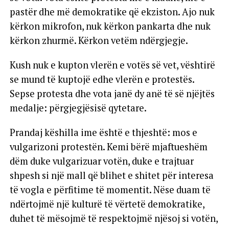
pastër dhe më demokratike që ekziston. Ajo nuk
kërkon mikrofon, nuk kërkon pankarta dhe nuk
kërkon zhurmë. Kërkon vetëm ndërgjegje.
Kush nuk e kupton vlerën e votës së vet, vështirë
se mund të kuptojë edhe vlerën e protestës.
Sepse protesta dhe vota janë dy anë të së njëjtës
medalje: përgjegjësisë qytetare.
Prandaj këshilla ime është e thjeshtë: mos e
vulgarizoni protestën. Kemi bërë mjaftueshëm
dëm duke vulgarizuar votën, duke e trajtuar
shpesh si një mall që blihet e shitet për interesa
të vogla e përfitime të momentit. Nëse duam të
ndërtojmë një kulturë të vërtetë demokratike,
duhet të mësojmë të respektojmë njësoj si votën,