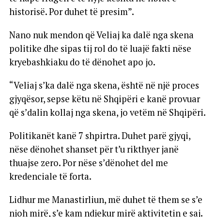
historisë. Por duhet të presim”.
Nano nuk mendon që Veliaj ka dalë nga skena
politike dhe sipas tij rol do të luajë fakti nëse
kryebashkiaku do të dënohet apo jo.
“Veliaj s’ka dalë nga skena, është në një proces
gjyqësor, sepse këtu në Shqipëri e kanë provuar
që s’dalin kollaj nga skena, jo vetëm në Shqipëri.
Politikanët kanë 7 shpirtra. Duhet parë gjyqi,
nëse dënohet shanset për t’u rikthyer janë
thuajse zero. Por nëse s’dënohet del me
kredenciale të forta.
Lidhur me Manastirliun, më duhet të them se s’e
njoh mirë, s’e kam ndjekur mirë aktivitetin e saj.