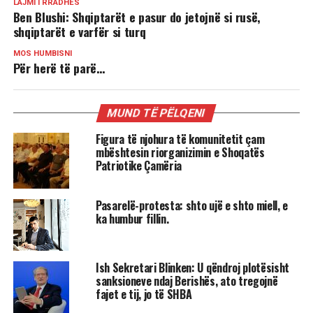
LAJMI I RRADHËS
Ben Blushi: Shqiptarët e pasur do jetojnë si rusë,
shqiptarët e varfër si turq
MOS HUMBISNI
Për herë të parë…
MUND TË PËLQENI
Figura të njohura të komunitetit çam
mbështesin riorganizimin e Shoqatës
Patriotike Çamëria
Pasarelë-protesta: shto ujë e shto miell, e
ka humbur fillin.
Ish Sekretari Blinken: U qëndroj plotësisht
sanksioneve ndaj Berishës, ato tregojnë
fajet e tij, jo të SHBA