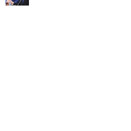
AKTUALITET
“Edi Rama është politikani më me
fat”
Nga Indrit Vokshi
1. Qeveria “Rama 4” është qeveri rutinore pas