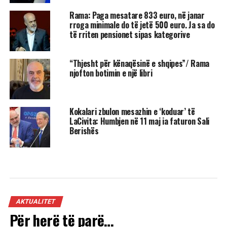
Rama: Paga mesatare 833 euro, në janar
rroga minimale do të jetë 500 euro. Ja sa do
të rriten pensionet sipas kategorive
“Thjesht për kënaqësinë e shqipes”/ Rama
njofton botimin e një libri
Kokalari zbulon mesazhin e ‘koduar’ të
LaCivita: Humbjen në 11 maj ia faturon Sali
Berishës
AKTUALITET
Për herë të parë…