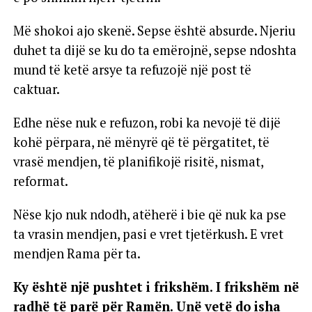
Më shokoi ajo skenë. Sepse është absurde. Njeriu
duhet ta dijë se ku do ta emërojnë, sepse ndoshta
mund të ketë arsye ta refuzojë një post të
caktuar.
Edhe nëse nuk e refuzon, robi ka nevojë të dijë
kohë përpara, në mënyrë që të përgatitet, të
vrasë mendjen, të planifikojë risitë, nismat,
reformat.
Nëse kjo nuk ndodh, atëherë i bie që nuk ka pse
ta vrasin mendjen, pasi e vret tjetërkush. E vret
mendjen Rama për ta.
Ky është një pushtet i frikshëm. I frikshëm në
radhë të parë për Ramën. Unë vetë do isha