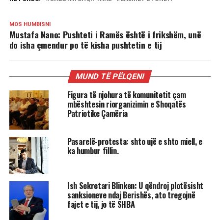
MOS HUMBISNI
Mustafa Nano: Pushteti i Ramës është i frikshëm, unë
do isha çmendur po të kisha pushtetin e tij
MUND TË PËLQENI
Figura të njohura të komunitetit çam
mbështesin riorganizimin e Shoqatës
Patriotike Çamëria
Pasarelë-protesta: shto ujë e shto miell, e
ka humbur fillin.
Ish Sekretari Blinken: U qëndroj plotësisht
sanksioneve ndaj Berishës, ato tregojnë
fajet e tij, jo të SHBA