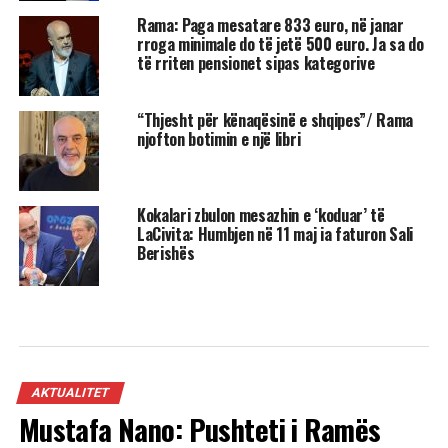
Rama: Paga mesatare 833 euro, në janar
rroga minimale do të jetë 500 euro. Ja sa do
të rriten pensionet sipas kategorive
“Thjesht për kënaqësinë e shqipes”/ Rama
njofton botimin e një libri
Kokalari zbulon mesazhin e ‘koduar’ të
LaCivita: Humbjen në 11 maj ia faturon Sali
Berishës
AKTUALITET
Mustafa Nano: Pushteti i Ramës