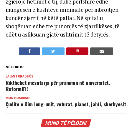
zgjerojë hetimet e tij, duke përfshirë edhe
mungesën e kushteve minimale për mbrojtjen
kundër zjarrit në këtë pallat. Në spital u
shoqëruan edhe tre punonjës të zjarrfikëses, të
cilët u asfiksuan gjatë ushtrimit të detyrës.
NË FOKUS:
LAJMI I RRADHËS
Rikthehet mesatarja për pranimin në universitet.
Reformë?!
MOS HUMBISNI
Çudite e Kim Jong-unit, veturat, pianot, jahti, sherbyesit
MUND TË PËLQENI