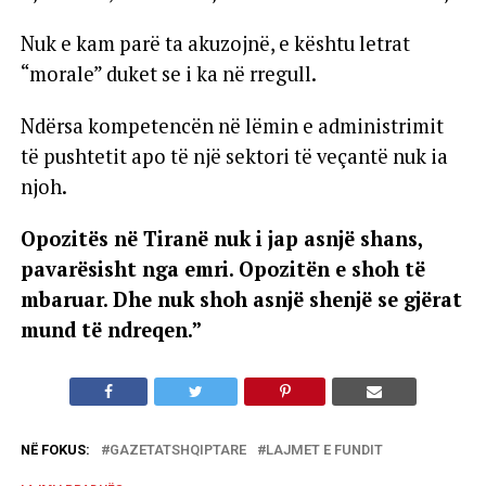
Nuk e kam parë ta akuzojnë, e kështu letrat
“morale” duket se i ka në rregull.
Ndërsa kompetencën në lëmin e administrimit
të pushtetit apo të një sektori të veçantë nuk ia
njoh.
Opozitës në Tiranë nuk i jap asnjë shans,
pavarësisht nga emri. Opozitën e shoh të
mbaruar. Dhe nuk shoh asnjë shenjë se gjërat
mund të ndreqen.”
NË FOKUS:
GAZETATSHQIPTARE
LAJMET E FUNDIT