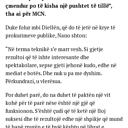
çmendur po të kisha një pushtet të tillë”,
tha ai për MCN.
Duke folur mbi Diellën, që do të jetë në krye të
prokurimeve publike, Nano shton:
“Në terma teknikë s’e marr vesh. Si gjetje
rezultoi që të ishte interesante dhe
spektakolare, sepse gjeti jehonë kudo, edhe në
mediat e botës. Dhe nuk u pa me dyshim.
Përkundrazi, u vlerësua.
Por duhet parë, do na duhet të paktën një vit
kohë për të parë nëse është një gjë që
funksionon. S’është çudi që të ketë një lloj
suksesi dhe të rezultojë edhe një shpikje që mund
të hapë rrugën e të hyjë kështu në librat e