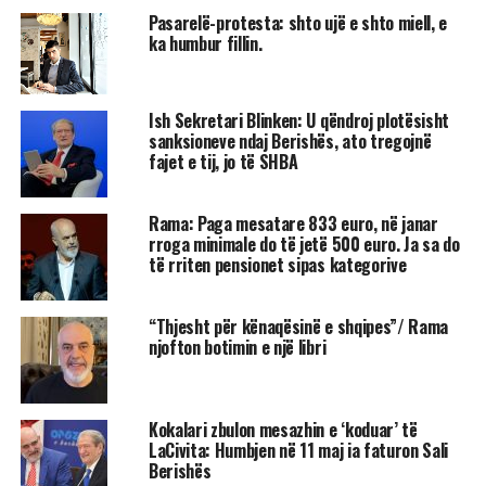
Pasarelë-protesta: shto ujë e shto miell, e
ka humbur fillin.
Ish Sekretari Blinken: U qëndroj plotësisht
sanksioneve ndaj Berishës, ato tregojnë
fajet e tij, jo të SHBA
Rama: Paga mesatare 833 euro, në janar
rroga minimale do të jetë 500 euro. Ja sa do
të rriten pensionet sipas kategorive
“Thjesht për kënaqësinë e shqipes”/ Rama
njofton botimin e një libri
Kokalari zbulon mesazhin e ‘koduar’ të
LaCivita: Humbjen në 11 maj ia faturon Sali
Berishës