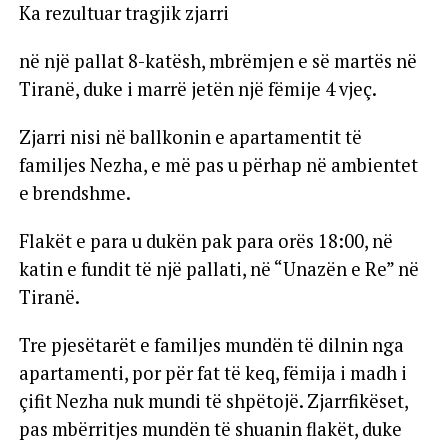
Ka rezultuar tragjik zjarri
në një pallat 8-katësh, mbrëmjen e së martës në
Tiranë, duke i marrë jetën një fëmije 4 vjeç.
Zjarri nisi në ballkonin e apartamentit të
familjes Nezha, e më pas u përhap në ambientet
e brendshme.
Flakët e para u dukën pak para orës 18:00, në
katin e fundit të një pallati, në “Unazën e Re” në
Tiranë.
Tre pjesëtarët e familjes mundën të dilnin nga
apartamenti, por për fat të keq, fëmija i madh i
çifit Nezha nuk mundi të shpëtojë. Zjarrfikëset,
pas mbërritjes mundën të shuanin flakët, duke