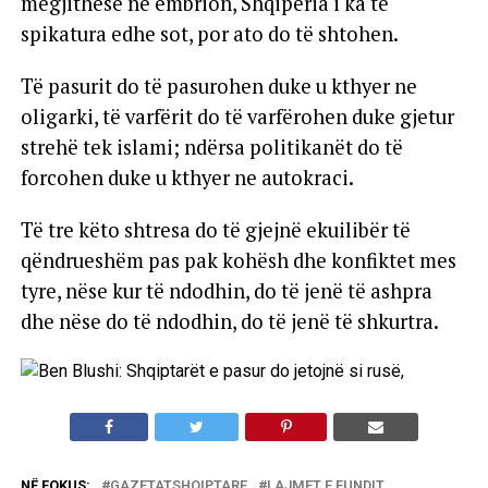
megjithëse në embrion, Shqipëria i ka të
spikatura edhe sot, por ato do të shtohen.
Të pasurit do të pasurohen duke u kthyer ne
oligarki, të varfërit do të varfërohen duke gjetur
strehë tek islami; ndërsa politikanët do të
forcohen duke u kthyer ne autokraci.
Të tre këto shtresa do të gjejnë ekuilibër të
qëndrueshëm pas pak kohësh dhe konfiktet mes
tyre, nëse kur të ndodhin, do të jenë të ashpra
dhe nëse do të ndodhin, do të jenë të shkurtra.
NË FOKUS:
GAZETATSHQIPTARE
LAJMET E FUNDIT