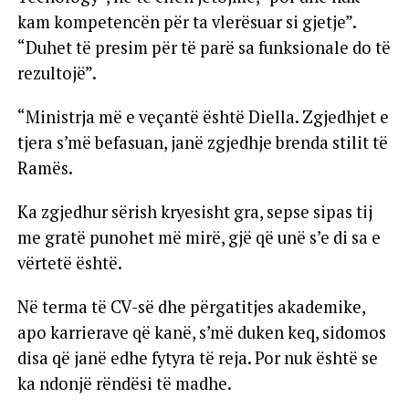
kam kompetencën për ta vlerësuar si gjetje”.
“Duhet të presim për të parë sa funksionale do të
rezultojë”.
“Ministrja më e veçantë është Diella. Zgjedhjet e
tjera s’më befasuan, janë zgjedhje brenda stilit të
Ramës.
Ka zgjedhur sërish kryesisht gra, sepse sipas tij
me gratë punohet më mirë, gjë që unë s’e di sa e
vërtetë është.
Në terma të CV-së dhe përgatitjes akademike,
apo karrierave që kanë, s’më duken keq, sidomos
disa që janë edhe fytyra të reja. Por nuk është se
ka ndonjë rëndësi të madhe.