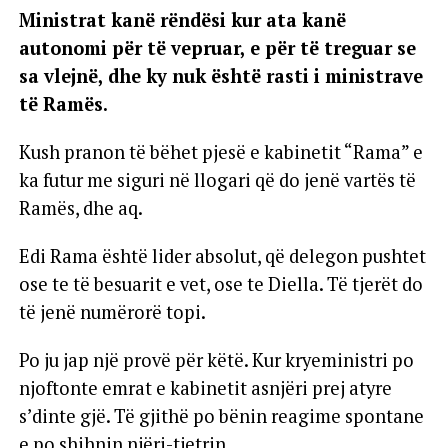
Ministrat kanë rëndësi kur ata kanë
autonomi për të vepruar, e për të treguar se
sa vlejnë, dhe ky nuk është rasti i ministrave
të Ramës.
Kush pranon të bëhet pjesë e kabinetit “Rama” e
ka futur me siguri në llogari që do jenë vartës të
Ramës, dhe aq.
Edi Rama është lider absolut, që delegon pushtet
ose te të besuarit e vet, ose te Diella. Të tjerët do
të jenë numërorë topi.
Po ju jap një provë për këtë. Kur kryeministri po
njoftonte emrat e kabinetit asnjëri prej atyre
s’dinte gjë. Të gjithë po bënin reagime spontane
e po shihnin njëri-tjetrin.