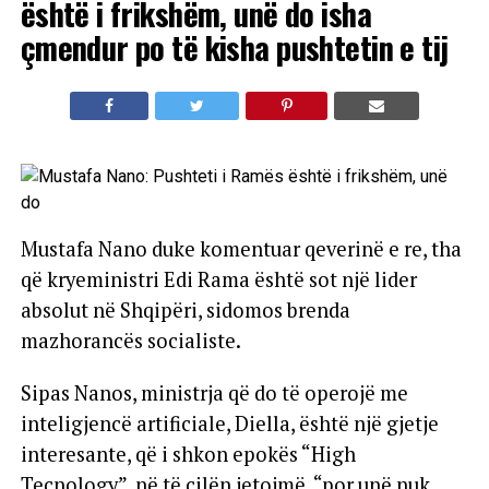
është i frikshëm, unë do isha
çmendur po të kisha pushtetin e tij
Mustafa Nano duke komentuar qeverinë e re, tha
që kryeministri Edi Rama është sot një lider
absolut në Shqipëri, sidomos brenda
mazhorancës socialiste.
Sipas Nanos, ministrja që do të operojë me
inteligjencë artificiale, Diella, është një gjetje
interesante, që i shkon epokës “High
Tecnology”, në të cilën jetojmë, “por unë nuk