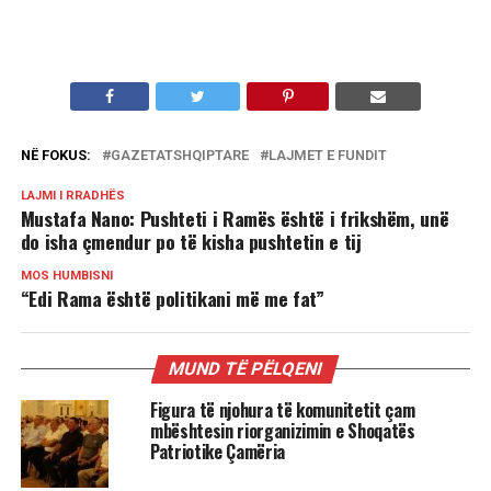
NË FOKUS:
GAZETATSHQIPTARE
LAJMET E FUNDIT
LAJMI I RRADHËS
Mustafa Nano: Pushteti i Ramës është i frikshëm, unë
do isha çmendur po të kisha pushtetin e tij
MOS HUMBISNI
“Edi Rama është politikani më me fat”
MUND TË PËLQENI
Figura të njohura të komunitetit çam
mbështesin riorganizimin e Shoqatës
Patriotike Çamëria