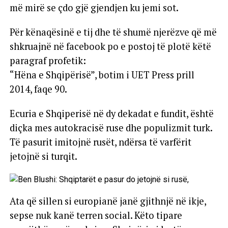
më mirë se çdo gjë gjendjen ku jemi sot.
Për kënaqësinë e tij dhe të shumë njerëzve që më
shkruajnë në facebook po e postoj të plotë këtë
paragraf profetik:
“Hëna e Shqipërisë”, botim i UET Press prill
2014, faqe 90.
Ecuria e Shqiperisë në dy dekadat e fundit, është
diçka mes autokracisë ruse dhe populizmit turk.
Të pasurit imitojnë rusët, ndërsa të varfërit
jetojnë si turqit.
Ata që sillen si europianë janë gjithnjë në ikje,
sepse nuk kanë terren social. Këto tipare