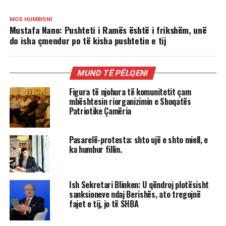
MOS HUMBISNI
Mustafa Nano: Pushteti i Ramës është i frikshëm, unë
do isha çmendur po të kisha pushtetin e tij
MUND TË PËLQENI
Figura të njohura të komunitetit çam
mbështesin riorganizimin e Shoqatës
Patriotike Çamëria
Pasarelë-protesta: shto ujë e shto miell, e
ka humbur fillin.
Ish Sekretari Blinken: U qëndroj plotësisht
sanksioneve ndaj Berishës, ato tregojnë
fajet e tij, jo të SHBA