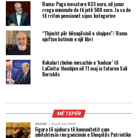
Rama: Paga mesatare 833 euro, në janar
rroga minimale do të jetë 500 euro. Ja sa do
të rriten pensionet sipas kategorive
“Thjesht për kënaqësinë e shqipes”/ Rama
njofton botimin e një libri
Kokalari zbulon mesazhin e ‘koduar’ të
LaCivita: Humbjen në 11 maj ia faturon Sali
Berishës
MË TEPËR
RADAR
4 javë më herët
Figura të njohura të komunitetit çam
mbështesin riorganizimin e Shoqatës Patriotike