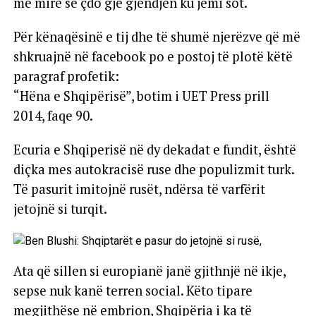
më mirë se çdo gjë gjendjen ku jemi sot.
Për kënaqësinë e tij dhe të shumë njerëzve që më
shkruajnë në facebook po e postoj të plotë këtë
paragraf profetik:
“Hëna e Shqipërisë”, botim i UET Press prill
2014, faqe 90.
Ecuria e Shqiperisë në dy dekadat e fundit, është
diçka mes autokracisë ruse dhe populizmit turk.
Të pasurit imitojnë rusët, ndërsa të varfërit
jetojnë si turqit.
Ata që sillen si europianë janë gjithnjë në ikje,
sepse nuk kanë terren social. Këto tipare
megjithëse në embrion, Shqipëria i ka të