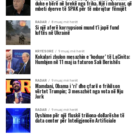
duke e bërë në brekë nga frika. Një i mbaruar, që
mbeti dyerve të SPAK për të mbrojtur fëmijët
RADAR
8 muaj më herët
Si një aferë korrupsioni mund t’i japë fund
luftës në Ukrainë
KRYESORE
9 muaj më herët
Kokalari zbulon mesazhin e ‘koduar’ të LaCivita:
Humbjen në 11 maj ia faturon Sali Berishës
RADAR
9 muaj më herët
Mamdani, Obama i ‘ri’ dhe çfarë e frikëson
vërtet Trumpin; 3 mesazhet nga vota në Nju
Jork
RADAR
9 muaj më herët
Dyshime për një fluskë triliona-dollarëshe të
data center për Inteligjencën Artificiale