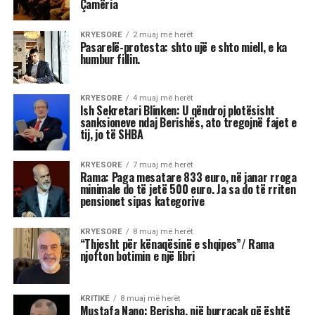
Çamëria
KRYESORE
2 muaj më herët
Pasarelë-protesta: shto ujë e shto miell, e ka
humbur fillin.
KRYESORE
4 muaj më herët
Ish Sekretari Blinken: U qëndroj plotësisht
sanksioneve ndaj Berishës, ato tregojnë fajet e
tij, jo të SHBA
KRYESORE
7 muaj më herët
Rama: Paga mesatare 833 euro, në janar rroga
minimale do të jetë 500 euro. Ja sa do të rriten
pensionet sipas kategorive
KRYESORE
8 muaj më herët
“Thjesht për kënaqësinë e shqipes”/ Rama
njofton botimin e një libri
KRITIKE
8 muaj më herët
Mustafa Nano: Berisha, një burracak që është