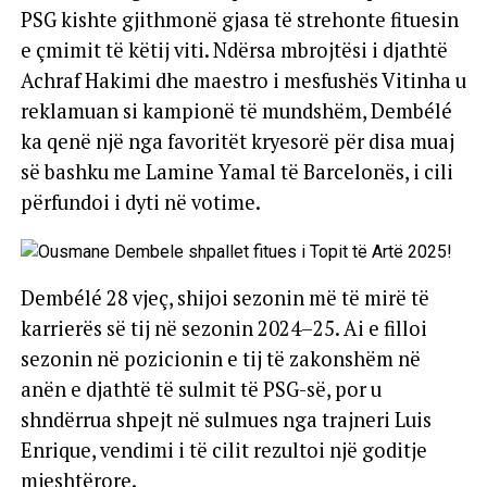
PSG kishte gjithmonë gjasa të strehonte fituesin
e çmimit të këtij viti. Ndërsa mbrojtësi i djathtë
Achraf Hakimi dhe maestro i mesfushës Vitinha u
reklamuan si kampionë të mundshëm, Dembélé
ka qenë një nga favoritët kryesorë për disa muaj
së bashku me Lamine Yamal të Barcelonës, i cili
përfundoi i dyti në votime.
Dembélé 28 vjeç, shijoi sezonin më të mirë të
karrierës së tij në sezonin 2024–25. Ai e filloi
sezonin në pozicionin e tij të zakonshëm në
anën e djathtë të sulmit të PSG-së, por u
shndërrua shpejt në sulmues nga trajneri Luis
Enrique, vendimi i të cilit rezultoi një goditje
mjeshtërore.