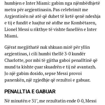
humbjen e Inter Miami: gabim nga njëmbëdhjetë
metra për argjentinasin. Pas celebrimit me
Argjentinën në atë që duhet të ketë qenë ndeshja
e tij e fundit e luajtur në atdhe me Kombëtaren,
Lionel Messi u rikthye të vishte fanellën e Inter
Miami.
Gjërat megjithatë nuk shkuan mirë për yllin
argjentinas, i cili humbi thellë 3-0 kundër
Charlotte, por mbi të gjitha gaboi penalltinë që
mund ta kishte çuar skuadrën e tij në avantazh.
Jo një gabim dosido, sepse Messi provoi
panenkën, një zgjedhje që rezultoi e gabuar.
PENALLTIA E GABUAR
Në minutën e 31’, me rezultatin ende 0-0, Messi