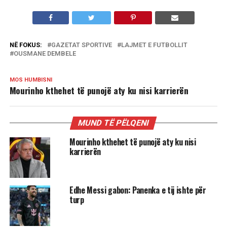
NË FOKUS:
GAZETAT SPORTIVE
LAJMET E FUTBOLLIT
OUSMANE DEMBELE
MOS HUMBISNI
Mourinho kthehet të punojë aty ku nisi karrierën
MUND TË PËLQENI
Mourinho kthehet të punojë aty ku nisi
karrierën
Edhe Messi gabon: Panenka e tij ishte për
turp