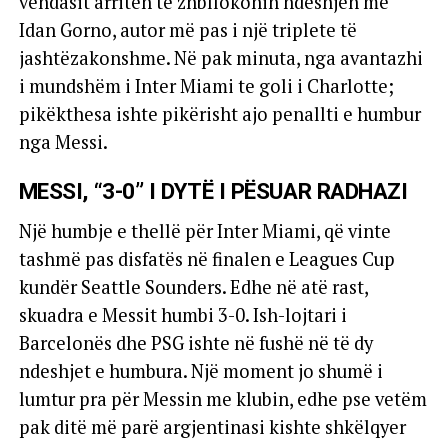
vendasit arritën të zhbllokonin ndeshjen me
Idan Gorno, autor më pas i një triplete të
jashtëzakonshme. Në pak minuta, nga avantazhi
i mundshëm i Inter Miami te goli i Charlotte;
pikëkthesa ishte pikërisht ajo penallti e humbur
nga Messi.
MESSI, “3-0” I DYTË I PËSUAR RADHAZI
Një humbje e thellë për Inter Miami, që vinte
tashmë pas disfatës në finalen e Leagues Cup
kundër Seattle Sounders. Edhe në atë rast,
skuadra e Messit humbi 3-0. Ish-lojtari i
Barcelonës dhe PSG ishte në fushë në të dy
ndeshjet e humbura. Një moment jo shumë i
lumtur pra për Messin me klubin, edhe pse vetëm
pak ditë më parë argjentinasi kishte shkëlqyer