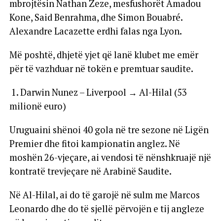
mbrojtësin Nathan Zeze, mesfushorët Amadou
Kone, Said Benrahma, dhe Simon Bouabré.
Alexandre Lacazette erdhi falas nga Lyon.
Më poshtë, dhjetë yjet që lanë klubet me emër
për të vazhduar në tokën e premtuar saudite.
1. Darwin Nunez – Liverpool → Al-Hilal (53
milionë euro)
Uruguaini shënoi 40 gola në tre sezone në Ligën
Premier dhe fitoi kampionatin anglez. Në
moshën 26-vjeçare, ai vendosi të nënshkruajë një
kontratë trevjeçare në Arabinë Saudite.
Në Al-Hilal, ai do të garojë në sulm me Marcos
Leonardo dhe do të sjellë përvojën e tij angleze