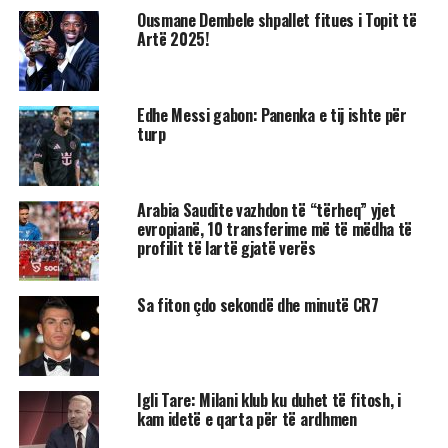
Ousmane Dembele shpallet fitues i Topit të
Artë 2025!
Edhe Messi gabon: Panenka e tij ishte për
turp
Arabia Saudite vazhdon të “tërheq” yjet
evropianë, 10 transferime më të mëdha të
profilit të lartë gjatë verës
Sa fiton çdo sekondë dhe minutë CR7
Igli Tare: Milani klub ku duhet të fitosh, i
kam idetë e qarta për të ardhmen