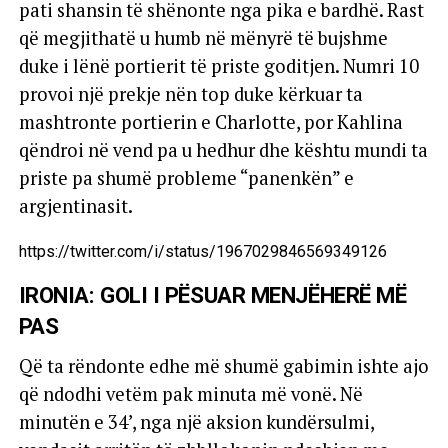
pati shansin të shënonte nga pika e bardhë. Rast
që megjithatë u humb në mënyrë të bujshme
duke i lënë portierit të priste goditjen. Numri 10
provoi një prekje nën top duke kërkuar ta
mashtronte portierin e Charlotte, por Kahlina
qëndroi në vend pa u hedhur dhe kështu mundi ta
priste pa shumë probleme “panenkën” e
argjentinasit.
https://twitter.com/i/status/1967029846569349126
IRONIA: GOLI I PËSUAR MENJËHERË MË
PAS
Që ta rëndonte edhe më shumë gabimin ishte ajo
që ndodhi vetëm pak minuta më vonë. Në
minutën e 34’, nga një aksion kundërsulmi,