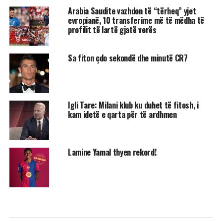
Arabia Saudite vazhdon të “tërheq” yjet
evropianë, 10 transferime më të mëdha të
profilit të lartë gjatë verës
Sa fiton çdo sekondë dhe minutë CR7
Igli Tare: Milani klub ku duhet të fitosh, i
kam idetë e qarta për të ardhmen
Lamine Yamal thyen rekord!