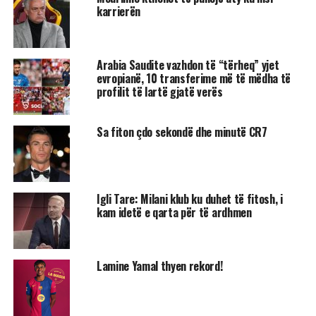
karrierën
Arabia Saudite vazhdon të “tërheq” yjet
evropianë, 10 transferime më të mëdha të
profilit të lartë gjatë verës
Sa fiton çdo sekondë dhe minutë CR7
Igli Tare: Milani klub ku duhet të fitosh, i
kam idetë e qarta për të ardhmen
Lamine Yamal thyen rekord!