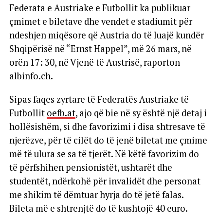
Federata e Austriake e Futbollit ka publikuar
çmimet e biletave dhe vendet e stadiumit për
ndeshjen miqësore që Austria do të luajë kundër
Shqipërisë në “Ernst Happel”, më 26 mars, në
orën 17: 30, në Vjenë të Austrisë, raporton
albinfo.ch.
Sipas faqes zyrtare të Federatës Austriake të
Futbollit
oefb.at
, ajo që bie në sy është një detaj i
hollësishëm, si dhe favorizimi i disa shtresave të
njerëzve, për të cilët do të jenë biletat me çmime
më të ulura se sa të tjerët. Në këtë favorizim do
të përfshihen pensionistët, ushtarët dhe
studentët, ndërkohë për invalidët dhe personat
me shikim të dëmtuar hyrja do të jetë falas.
Bileta më e shtrenjtë do të kushtojë 40 euro.