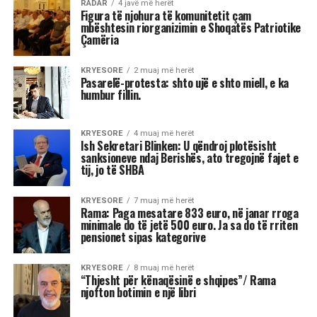
Cristiano Ronaldo fejohet me
Georgina Rodríguez pas 8 vitesh
lidhje
Georgina Rodríguez ka njoftuar fejesën me
Cristiano Ronaldo përmes një postimi
emocionues në
Instagram
këtë të hënë.
Në fotografi, Georgina shihet duke mbajtur dorën
e saj mbi dorën e Ronaldos, ndërsa në gishtin e
saj shkëlqen një unazë gjigante diamanti.
“Po,
pranoj. Në këtë jetë dhe në të gjitha jetët e
mia,”
shkroi ajo në përshkrim të postimit.