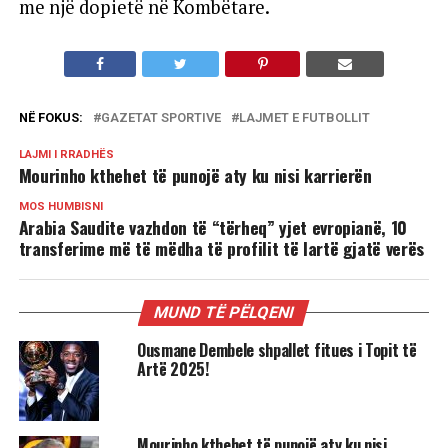
me një dopietë në Kombëtare.
NË FOKUS:
GAZETAT SPORTIVE
LAJMET E FUTBOLLIT
LAJMI I RRADHËS
Mourinho kthehet të punojë aty ku nisi karrierën
MOS HUMBISNI
Arabia Saudite vazhdon të “tërheq” yjet evropianë, 10
transferime më të mëdha të profilit të lartë gjatë verës
MUND TË PËLQENI
Ousmane Dembele shpallet fitues i Topit të
Artë 2025!
Mourinho kthehet të punojë aty ku nisi