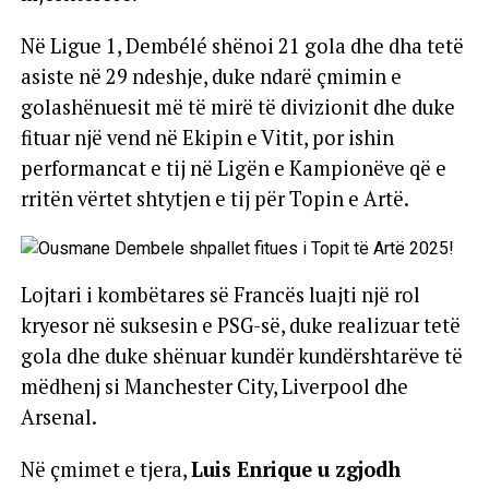
Në Ligue 1, Dembélé shënoi 21 gola dhe dha tetë
asiste në 29 ndeshje, duke ndarë çmimin e
golashënuesit më të mirë të divizionit dhe duke
fituar një vend në Ekipin e Vitit, por ishin
performancat e tij në Ligën e Kampionëve që e
rritën vërtet shtytjen e tij për Topin e Artë.
Lojtari i kombëtares së Francës luajti një rol
kryesor në suksesin e PSG-së, duke realizuar tetë
gola dhe duke shënuar kundër kundërshtarëve të
mëdhenj si Manchester City, Liverpool dhe
Arsenal.
Në çmimet e tjera,
Luis Enrique u zgjodh