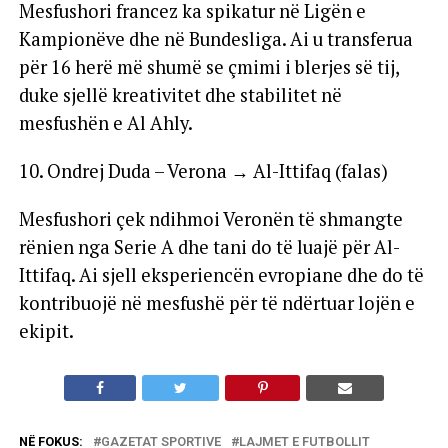
Mesfushori francez ka spikatur në Ligën e
Kampionëve dhe në Bundesliga. Ai u transferua
për 16 herë më shumë se çmimi i blerjes së tij,
duke sjellë kreativitet dhe stabilitet në
mesfushën e Al Ahly.
10. Ondrej Duda – Verona → Al-Ittifaq (falas)
Mesfushori çek ndihmoi Veronën të shmangte
rënien nga Serie A dhe tani do të luajë për Al-
Ittifaq. Ai sjell eksperiencën evropiane dhe do të
kontribuojë në mesfushë për të ndërtuar lojën e
ekipit.
NË FOKUS:
GAZETAT SPORTIVE
LAJMET E FUTBOLLIT