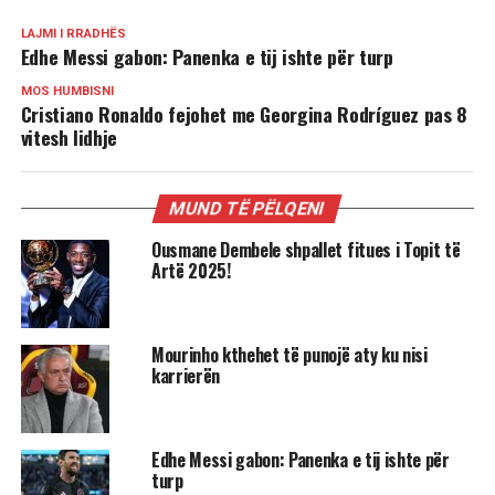
LAJMI I RRADHËS
Edhe Messi gabon: Panenka e tij ishte për turp
MOS HUMBISNI
Cristiano Ronaldo fejohet me Georgina Rodríguez pas 8
vitesh lidhje
MUND TË PËLQENI
Ousmane Dembele shpallet fitues i Topit të
Artë 2025!
Mourinho kthehet të punojë aty ku nisi
karrierën
Edhe Messi gabon: Panenka e tij ishte për
turp