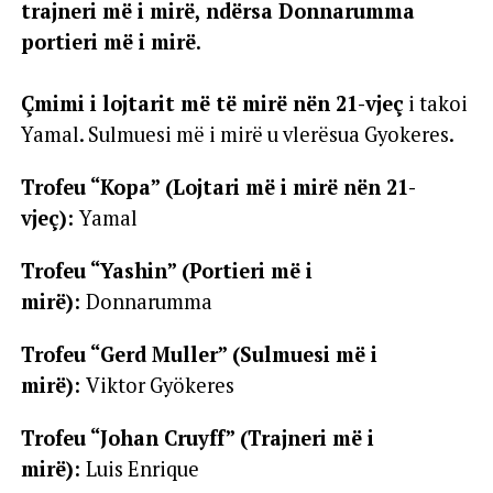
trajneri më i mirë, ndërsa Donnarumma
portieri më i mirë.
Çmimi i lojtarit më të mirë nën 21-vjeç
i takoi
Yamal. Sulmuesi më i mirë u vlerësua Gyokeres.
Trofeu “Kopa” (Lojtari më i mirë nën 21-
vjeç):
Yamal
Trofeu “Yashin” (Portieri më i
mirë):
Donnarumma
Trofeu “Gerd Muller” (Sulmuesi më i
mirë):
Viktor Gyökeres
Trofeu “Johan Cruyff” (Trajneri më i
mirë):
Luis Enrique