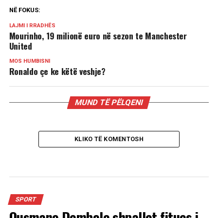
NË FOKUS:
LAJMI I RRADHËS
Mourinho, 19 milionë euro në sezon te Manchester
United
MOS HUMBISNI
Ronaldo çe ke këtë veshje?
MUND TË PËLQENI
KLIKO TË KOMENTOSH
SPORT
Ousmane Dembele shpallet fitues i