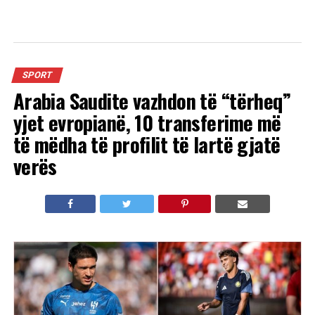
SPORT
Arabia Saudite vazhdon të “tërheq”
yjet evropianë, 10 transferime më
të mëdha të profilit të lartë gjatë
verës