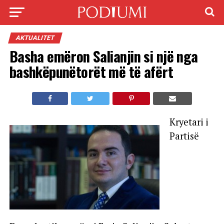
AKTUALITET
Basha emëron Salianjin si një nga
bashkëpunëtorët më të afërt
Kryetari i
Partisë