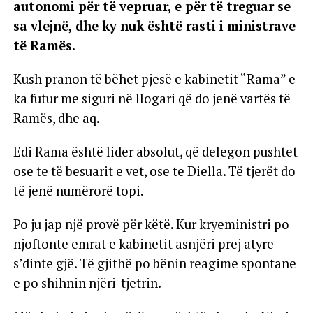
autonomi për të vepruar, e për të treguar se
sa vlejnë, dhe ky nuk është rasti i ministrave
të Ramës.
Kush pranon të bëhet pjesë e kabinetit “Rama” e
ka futur me siguri në llogari që do jenë vartës të
Ramës, dhe aq.
Edi Rama është lider absolut, që delegon pushtet
ose te të besuarit e vet, ose te Diella. Të tjerët do
të jenë numërorë topi.
Po ju jap një provë për këtë. Kur kryeministri po
njoftonte emrat e kabinetit asnjëri prej atyre
s’dinte gjë. Të gjithë po bënin reagime spontane
e po shihnin njëri-tjetrin.