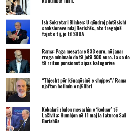
ka humbur fillin.
Ish Sekretari Blinken: U qëndroj plotësisht
sanksioneve ndaj Berishës, ato tregojnë
fajet e tij, jo të SHBA
Rama: Paga mesatare 833 euro, në janar
rroga minimale do të jetë 500 euro. Ja sa do
të rriten pensionet sipas kategorive
“Thjesht për kënaqësinë e shqipes”/ Rama
njofton botimin e një libri
Kokalari zbulon mesazhin e ‘koduar’ të
LaCivita: Humbjen në 11 maj ia faturon Sali
Berishës