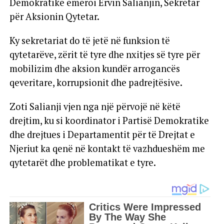
Demokratike emëroi Ervin Salianjin, Sekretar
për Aksionin Qytetar.
Ky sekretariat do të jetë në funksion të
qytetarëve, zërit të tyre dhe nxitjes së tyre për
mobilizim dhe aksion kundër arrogancës
qeveritare, korrupsionit dhe padrejtësive.
Zoti Salianji vjen nga një​ përvojë në këtë
drejtim, ku si koordinator i Partisë Demokratike
dhe drejtues i Departamentit për të Drejtat e
Njeriut ka qenë në kontakt të vazhdueshëm me
qytetarët dhe problematikat e tyre.