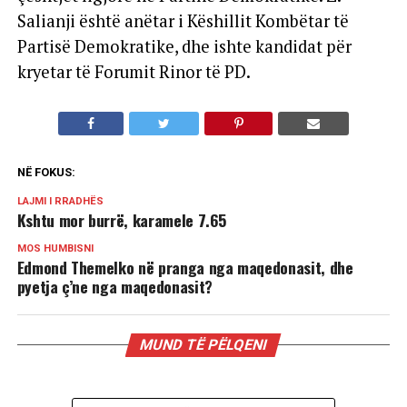
Salianji është anëtar i Këshillit Kombëtar të
Partisë Demokratike, dhe ishte kandidat për
kryetar të Forumit Rinor të PD.
NË FOKUS:
LAJMI I RRADHËS
Kshtu mor burrë, karamele 7.65
MOS HUMBISNI
Edmond Themelko në pranga nga maqedonasit, dhe
pyetja ç’ne nga maqedonasit?
MUND TË PËLQENI