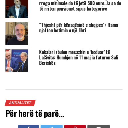
rroga minimale do të jetë 500 euro. Ja sa do
të rriten pensionet sipas kategorive
“Thjesht për kënaqësinë e shqipes”/ Rama
njofton botimin e një libri
Kokalari zbulon mesazhin e ‘koduar’ të
LaCivita: Humbjen në 11 maj ia faturon Sali
Berishës
AKTUALITET
Për herë të parë…