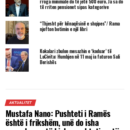
rroga minimale do të jetë 500 euro. Ja sa do
të rriten pensionet sipas kategorive
“Thjesht për kënaqësinë e shqipes”/ Rama
njofton botimin e një libri
Kokalari zbulon mesazhin e ‘koduar’ të
LaCivita: Humbjen në 11 maj ia faturon Sali
Berishës
AKTUALITET
Mustafa Nano: Pushteti i Ramës
është i frikshëm, unë do isha