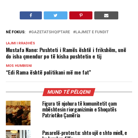
NË FOKUS:
GAZETATSHQIPTARE
LAJMET E FUNDIT
LAJMI I RRADHËS
Mustafa Nano: Pushteti i Ramës është i frikshëm, unë
do isha çmendur po të kisha pushtetin e tij
MOS HUMBISNI
“Edi Rama është politikani më me fat”
MUND TË PËLQENI
Figura të njohura të komunitetit çam
mbështesin riorganizimin e Shoqatës
Patriotike Çamëria
Pasarelë-protesta: shto ujë e shto miell, e