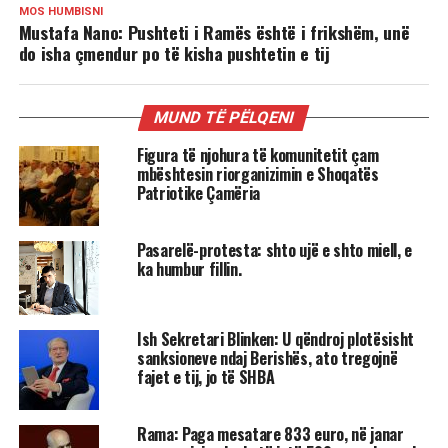
MOS HUMBISNI
Mustafa Nano: Pushteti i Ramës është i frikshëm, unë
do isha çmendur po të kisha pushtetin e tij
MUND TË PËLQENI
Figura të njohura të komunitetit çam
mbështesin riorganizimin e Shoqatës
Patriotike Çamëria
Pasarelë-protesta: shto ujë e shto miell, e
ka humbur fillin.
Ish Sekretari Blinken: U qëndroj plotësisht
sanksioneve ndaj Berishës, ato tregojnë
fajet e tij, jo të SHBA
Rama: Paga mesatare 833 euro, në janar