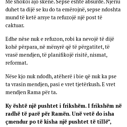
Më shokoi ajo skenë. Sepse është absurde. Njeriu
duhet ta dijë se ku do ta emërojnë, sepse ndoshta
mund të ketë arsye ta refuzojë një post të
caktuar.
Edhe nëse nuk e refuzon, robi ka nevojë të dijë
kohë përpara, në mënyrë që të përgatitet, të
vrasë mendjen, të planifikojë risitë, nismat,
reformat.
Nëse kjo nuk ndodh, atëherë i bie që nuk ka pse
ta vrasin mendjen, pasi e vret tjetërkush. E vret
mendjen Rama për ta.
Ky është një pushtet i frikshëm. I frikshëm në
radhë të parë për Ramën. Unë vetë do isha
çmendur po të kisha një pushtet të tillë”,