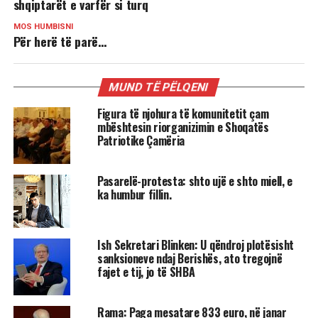
shqiptarët e varfër si turq
MOS HUMBISNI
Për herë të parë…
MUND TË PËLQENI
Figura të njohura të komunitetit çam
mbështesin riorganizimin e Shoqatës
Patriotike Çamëria
Pasarelë-protesta: shto ujë e shto miell, e
ka humbur fillin.
Ish Sekretari Blinken: U qëndroj plotësisht
sanksioneve ndaj Berishës, ato tregojnë
fajet e tij, jo të SHBA
Rama: Paga mesatare 833 euro, në janar