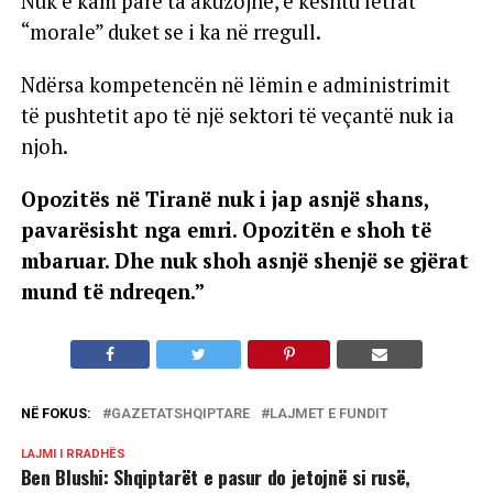
Nuk e kam parë ta akuzojnë, e kështu letrat
“morale” duket se i ka në rregull.
Ndërsa kompetencën në lëmin e administrimit
të pushtetit apo të një sektori të veçantë nuk ia
njoh.
Opozitës në Tiranë nuk i jap asnjë shans,
pavarësisht nga emri. Opozitën e shoh të
mbaruar. Dhe nuk shoh asnjë shenjë se gjërat
mund të ndreqen.”
NË FOKUS:
GAZETATSHQIPTARE
LAJMET E FUNDIT
LAJMI I RRADHËS
Ben Blushi: Shqiptarët e pasur do jetojnë si rusë,