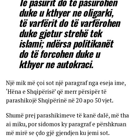
Të pasurit do të pasurohen
duke u kthyer ne oligarki,
të varfërit do të varfërohen
duke gjetur strehë tek
islami; ndërsa politikanët
do të forcohen duke u
kthyer ne autokraci.
Një mik më çoi sot një paragraf nga eseja ime,
‘Hëna e Shqipërisë’ që merr përsipër të
parashikojë Shqipërinë në 20 apo 50 vjet.
Shumë prej parashikimeve të kanë dalë, më tha
ai miku, por sidomos ky paragraf e përshkruan
më mirë se çdo gjë gjendjen ku jemi sot.