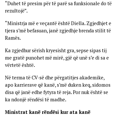
“Duhet të presim për të parë sa funksionale do të
rezultojë”.
“Ministrja më e veçantë është Diella. Zgjedhjet e
tjera s’më befasuan, janë zgjedhje brenda stilit të
Ramës.
Ka zgjedhur sërish kryesisht gra, sepse sipas tij
me gratë punohet më mirë, gjë që unë s’e di sa e
vërtetë është.
Në terma të CV-së dhe përgatitjes akademike,
apo karrierave që kanë, s’më duken keq, sidomos
disa që janë edhe fytyra të reja. Por nuk është se
ka ndonjë rëndësi të madhe.
Ministrat kanë rëndësi kur ata kanë