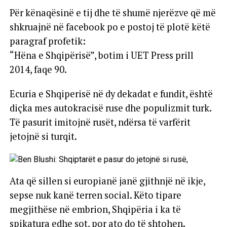
Për kënaqësinë e tij dhe të shumë njerëzve që më
shkruajnë në facebook po e postoj të plotë këtë
paragraf profetik:
“Hëna e Shqipërisë”, botim i UET Press prill
2014, faqe 90.
Ecuria e Shqiperisë në dy dekadat e fundit, është
diçka mes autokracisë ruse dhe populizmit turk.
Të pasurit imitojnë rusët, ndërsa të varfërit
jetojnë si turqit.
Ata që sillen si europianë janë gjithnjë në ikje,
sepse nuk kanë terren social. Këto tipare
megjithëse në embrion, Shqipëria i ka të
spikatura edhe sot, por ato do të shtohen.