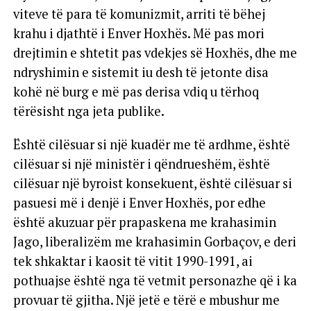
viteve të para të komunizmit, arriti të bëhej
krahu i djathtë i Enver Hoxhës. Më pas mori
drejtimin e shtetit pas vdekjes së Hoxhës, dhe me
ndryshimin e sistemit iu desh të jetonte disa
kohë në burg e më pas derisa vdiq u tërhoq
tërësisht nga jeta publike.
Është cilësuar si një kuadër me të ardhme, është
cilësuar si një ministër i qëndrueshëm, është
cilësuar një byroist konsekuent, është cilësuar si
pasuesi më i denjë i Enver Hoxhës, por edhe
është akuzuar për prapaskena me krahasimin
Jago, liberalizëm me krahasimin Gorbaçov, e deri
tek shkaktar i kaosit të vitit 1990-1991, ai
pothuajse është nga të vetmit personazhe që i ka
provuar të gjitha. Një jetë e tërë e mbushur me