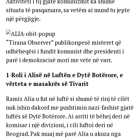
Aktiviteti i tij gjatë komunizmit ka shumë
situata të pasqaruara, sa vetëm ai mund tu jepte
një përgjigje.
“Tirana Observer” publikonpesë misteret që
udhëheqësi i fundit komunist dhe presidenti i
parë i demokracisë mori me vete në varr.
1-Roli i Alisë në Luftën e Dytë Botërore, e
vërteta e masakrës së Tivarit
Ramiz Alia u fut në luftë si shumë të rinj të cilët
nuk ishin dakord me pushtimin nazi-fashist gjatë
luftës së Dytë Botërore. Ai arriti të bëhej deri në
komisar i një divizioni, i cili luftoi deri në
Beograd. Pak muaj më parë Alia u akuza nga