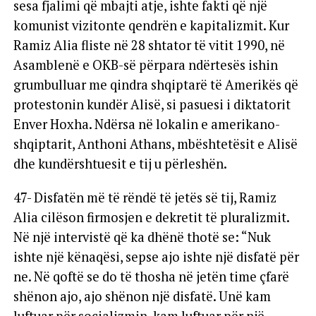
sesa fjalimi që mbajti atje, ishte fakti që një
komunist vizitonte qendrën e kapitalizmit. Kur
Ramiz Alia fliste në 28 shtator të vitit 1990, në
Asamblenë e OKB-së përpara ndërtesës ishin
grumbulluar me qindra shqiptarë të Amerikës që
protestonin kundër Alisë, si pasuesi i diktatorit
Enver Hoxha. Ndërsa në lokalin e amerikano-
shqiptarit, Anthoni Athans, mbështetësit e Alisë
dhe kundërshtuesit e tij u përleshën.
47- Disfatën më të rëndë të jetës së tij, Ramiz
Alia cilëson firmosjen e dekretit të pluralizmit.
Në një intervistë që ka dhënë thotë se: “Nuk
ishte një kënaqësi, sepse ajo ishte një disfatë për
ne. Në qoftë se do të thosha në jetën time çfarë
shënon ajo, ajo shënon një disfatë. Unë kam