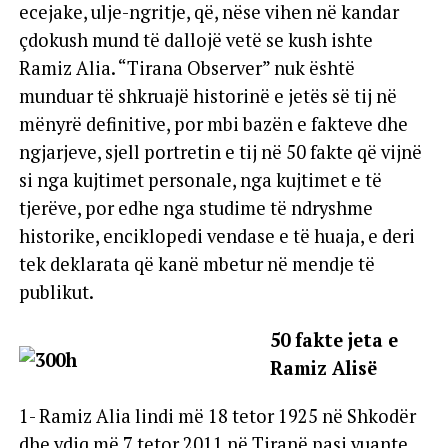
ecejake, ulje-ngritje, që, nëse vihen në kandar
çdokush mund të dallojë vetë se kush ishte
Ramiz Alia. “Tirana Observer” nuk është
munduar të shkruajë historinë e jetës së tij në
mënyrë definitive, por mbi bazën e fakteve dhe
ngjarjeve, sjell portretin e tij në 50 fakte që vijnë
si nga kujtimet personale, nga kujtimet e të
tjerëve, por edhe nga studime të ndryshme
historike, enciklopedi vendase e të huaja, e deri
tek deklarata që kanë mbetur në mendje të
publikut.
50 fakte jeta e
Ramiz Alisë
1- Ramiz Alia lindi më 18 tetor 1925 në Shkodër
dhe vdiq më 7 tetor 2011 në Tiranë pasi vuante