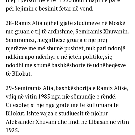
njëjti person në vitet 1990 hodhi hapin e parë
për lejimin e besimit fetar në vend.
28- Ramiz Alia njihet gjatë studimeve në Moskë
me gruan e tij të ardhshme, Semiramis Xhuvanin.
Semiramizi, megjithëse gruaja e një prej
njerëzve me më shumë pushtet, nuk pati ndonjë
ndikim apo ndërhyrje në jetën politike, siç
ndodhi me shumë bashkëshorte të udhëheqësve
të Bllokut.
29- Semiramis Alia, bashkëshortja e Ramiz Alisë,
vdiq në vitin 1985 nga një sëmundje e rëndë.
Cilësohej si një nga gratë më të kulturuara të
Bllokut. Ishte vajza e studiuesit të njohur
Aleksandër Xhuvani dhe lindi në Elbasan në vitin
1925.