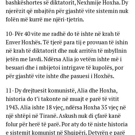
bashkëshortes së diktatorit, Nexhmije Hoxha. Dy
njerëzit që mbajtën për gjashtë vite sistemin nuk
folën më kurrë me njëri-tjetrin.
10- Për 40 vite me radhë do të ishte në krah të
Enver Hoxhës. Të tjerë para tij e provuan të ishin
në krah të diktatorit dhe nuk arritën të mbyllnin
jetën me lavdi. Ndërsa Alia jo vetëm ishte më i
besuari dhe i mbijetoi intrigave të kupolës, por
për gjashtë vite ishte dhe pasuesi i Hoxhës.
11- Dy drejtuesit komunistë, Alia dhe Hoxha,
historia do t’i takonte në muajt e parë të vitit
1943. Alia ishte 18 vjeç, ndërsa Hoxha 35 vjeç në
një shtëpi në Tiranë. Askush nuk di çfarë kanë
folur për herë të parë. Por aty do të niste historia
e sistemit komunist në Shqipëri. Detyrën e parë