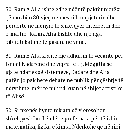
30- Ramiz Alia ishte edhe ndër të paktët njerëzi
që moshën 80-vjeçare mësoi kompjuterin dhe
përdorte në mënyrë të shkëlqyer internetin dhe
e-mailin . Ramiz Alia kishte dhe një nga
bibliotekat më të pasura në vend.
31- Ramiz Alia kishte një adhurim të veçantë për
Ismail Kadarenë dhe veprat e tij. Megjithëse
gjatë ndarjes së sistemeve, Kadare dhe Alia
patën jo pak herë debate në publik për çështje të
ndryshme, mëritë nuk ndikuan në shijet artistike
të Alisë.
32- Si nxënës hynte tek ata që vlerësohen
shkëlqyeshëm. Lëndët e preferuara për të ishin
matematika, fizika e kimia. Ndërkohë që në rini