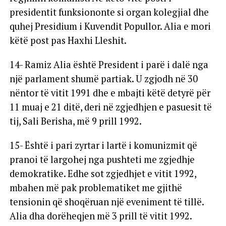
presidentit funksiononte si organ kolegjial dhe
quhej Presidium i Kuvendit Popullor. Alia e mori
këtë post pas Haxhi Lleshit.
14- Ramiz Alia është President i parë i dalë nga
një parlament shumë partiak. U zgjodh në 30
nëntor të vitit 1991 dhe e mbajti këtë detyrë për
11 muaj e 21 ditë, deri në zgjedhjen e pasuesit të
tij, Sali Berisha, më 9 prill 1992.
15- Është i pari zyrtar i lartë i komunizmit që
pranoi të largohej nga pushteti me zgjedhje
demokratike. Edhe sot zgjedhjet e vitit 1992,
mbahen më pak problematiket me gjithë
tensionin që shoqëruan një eveniment të tillë.
Alia dha dorëheqjen më 3 prill të vitit 1992.