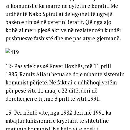
si komunist e ka marrë në qytetin e Beratit. Me
urdhër të Nako Spirut ai delegohet të ngrejë
bazën e rinisë në qytetin Beratit. Që nga ajo
kohë ai merr pjesë aktive në rezistencën kundër
pushtuesve fashistë dhe më pas atyre gjermanë.
12- Pas vdekjes së Enver Hoxhës, më 11 prill
1985, Ramiz Alia u betua se do e mbante sistemin
komunist përjetë. Në fakt ai e udhëhoqi vetëm
për pesë vite 11 muaj e 22 ditë, deri në
dorëheqjen e tij, më 3 prill të vitit 1991.
13- Për nëntë vite, nga 1982 deri më 1991 ka
mbajtur funksionin e kryetarit të shtetit në
regjimin komunist. Në këto vite posti i