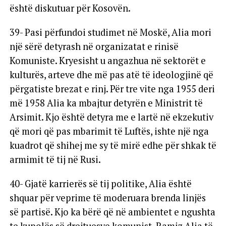
është diskutuar për Kosovën.
39- Pasi përfundoi studimet në Moskë, Alia mori
një sërë detyrash në organizatat e rinisë
Komuniste. Kryesisht u angazhua në sektorët e
kulturës, arteve dhe më pas atë të ideologjinë që
përgatiste brezat e rinj. Për tre vite nga 1955 deri
më 1958 Alia ka mbajtur detyrën e Ministrit të
Arsimit. Kjo është detyra me e lartë në ekzekutiv
që mori që pas mbarimit të Luftës, ishte një nga
kuadrot që shihej me sy të mirë edhe për shkak të
armimit të tij në Rusi.
40- Gjatë karrierës së tij politike, Alia është
shquar për veprime të moderuara brenda linjës
së partisë. Kjo ka bërë që në ambientet e ngushta