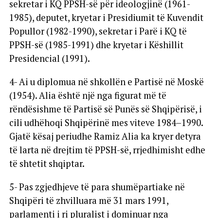
sekretar i KQ PPSH-së për ideologjinë (1961-
1985), deputet, kryetar i Presidiumit të Kuvendit
Popullor (1982-1990), sekretar i Parë i KQ të
PPSH-së (1985-1991) dhe kryetar i Këshillit
Presidencial (1991).
4- Ai u diplomua në shkollën e Partisë në Moskë
(1954). Alia është një nga figurat më të
rëndësishme të Partisë së Punës së Shqipërisë, i
cili udhëhoqi Shqipërinë mes viteve 1984–1990.
Gjatë kësaj periudhe Ramiz Alia ka kryer detyra
të larta në drejtim të PPSH-së, rrjedhimisht edhe
të shtetit shqiptar.
5- Pas zgjedhjeve të para shumëpartiake në
Shqipëri të zhvilluara më 31 mars 1991,
parlamenti i ri pluralist i dominuar nga