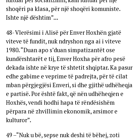
luftuar për socializmin, kam luftuar për një
shoqëri pa klasa, për një shoqëri komuniste.
Ishte një dështim”…
48- Vlerësimi i Alisë për Enver Hoxhën gjatë
viteve të fundit, nuk ndryshon nga ai i viteve
1980. “Duan apo s’duan simpatizantët ose
kundërshtarët e tij, Enver Hoxha për afro pesë
dekada ishte në krye të shtetit shqiptar. Ka pasur
edhe gabime e veprime të padrejta, për të cilat
mban përgjegjësi Enveri, si dhe gjithë udhëheqja
e partisë. Por është fakt, që nën udhëheqjen e
Hoxhës, vendi hodhi hapa të rëndësishëm
përpara në zhvillimin ekonomik, arsimor e
kulturor”.
49 –“Nuk u bë, sepse nuk deshi të bëhej, zoti