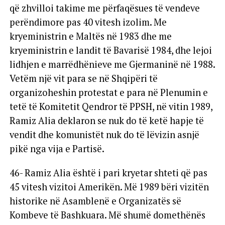
që zhvilloi takime me përfaqësues të vendeve
perëndimore pas 40 vitesh izolim. Me
kryeministrin e Maltës në 1983 dhe me
kryeministrin e landit të Bavarisë 1984, dhe lejoi
lidhjen e marrëdhënieve me Gjermaninë në 1988.
Vetëm një vit para se në Shqipëri të
organizoheshin protestat e para në Plenumin e
tetë të Komitetit Qendror të PPSH, në vitin 1989,
Ramiz Alia deklaron se nuk do të ketë hapje të
vendit dhe komunistët nuk do të lëvizin asnjë
pikë nga vija e Partisë.
46- Ramiz Alia është i pari kryetar shteti që pas
45 vitesh vizitoi Amerikën. Më 1989 bëri vizitën
historike në Asamblenë e Organizatës së
Kombeve të Bashkuara. Më shumë domethënës