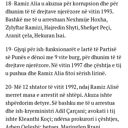
18- Ramiz Alia u akuzua për korrupsion dhe për
dhunim të të drejtave njerëzore në vitin 1993.
Bashkë me të u arrestuan Nexhmije Hoxha,
Zylyftar Ramizi, Hajredin Shyti, Shefqet Peçi,
Aranit çela, Hekuran Isai.
19- Gjyqi për ish-funksionarët e lartë të Partisë
së Punës e dënoi me 9 vite burg, për dhunim të të
drejtave njerëzore. Në vitin 1997 dhe çështja e tij
u pushua dhe Ramiz Alia fitoi sërish lirinë.
20- Më 12 shtator të vitit 1992, ndaj Ramiz Alisë
merret masa e arrestit në shtëpi. Akuza ishte
shpërdorim detyre. Së bashku me të u arrestua
dhe ish-kryeministri Adil Çarçani; avokati i tij
ishte Kleanthi Koçi; ndërsa prokurori i çështjes,
Arben Qeleshi; hetues, Maringlen Rrapi.