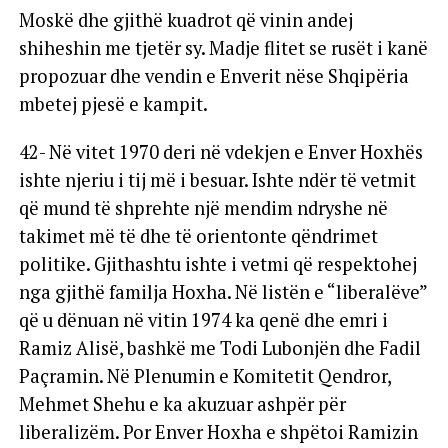
Moskë dhe gjithë kuadrot që vinin andej
shiheshin me tjetër sy. Madje flitet se rusët i kanë
propozuar dhe vendin e Enverit nëse Shqipëria
mbetej pjesë e kampit.
42- Në vitet 1970 deri në vdekjen e Enver Hoxhës
ishte njeriu i tij më i besuar. Ishte ndër të vetmit
që mund të shprehte një mendim ndryshe në
takimet më të dhe të orientonte qëndrimet
politike. Gjithashtu ishte i vetmi që respektohej
nga gjithë familja Hoxha. Në listën e “liberalëve”
që u dënuan në vitin 1974 ka qenë dhe emri i
Ramiz Alisë, bashkë me Todi Lubonjën dhe Fadil
Paçramin. Në Plenumin e Komitetit Qendror,
Mehmet Shehu e ka akuzuar ashpër për
liberalizëm. Por Enver Hoxha e shpëtoi Ramizin