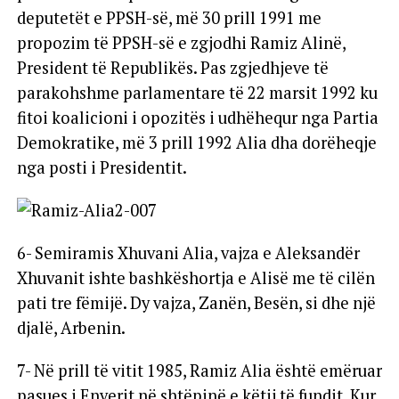
deputetët e PPSH-së, më 30 prill 1991 me
propozim të PPSH-së e zgjodhi Ramiz Alinë,
President të Republikës. Pas zgjedhjeve të
parakohshme parlamentare të 22 marsit 1992 ku
fitoi koalicioni i opozitës i udhëhequr nga Partia
Demokratike, më 3 prill 1992 Alia dha dorëheqje
nga posti i Presidentit.
6- Semiramis Xhuvani Alia, vajza e Aleksandër
Xhuvanit ishte bashkëshortja e Alisë me të cilën
pati tre fëmijë. Dy vajza, Zanën, Besën, si dhe një
djalë, Arbenin.
7- Në prill të vitit 1985, Ramiz Alia është emëruar
pasues i Enverit në shtëpinë e këtij të fundit. Kur