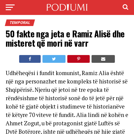
TEMPORAL
50 fakte nga jeta e Ramiz Alisë dhe
misteret që mori në varr
Udhëheqësi i fundit komunist, Ramiz Alia është
një nga personazhet me kompleks të historisë së
Shqipërisë. Njeriu që jetoi në tre epoka të
rëndësishme të historisë sonë do të jetë për një
kohë të gjatë objekt i studimeve të historianëve
të këtyre 70 viteve të fundit. Alia lindi në kohën e
Ahmet Zogut, u bë protagonist gjatë Luftës së
Dytë Botërore, ishte një udhëheqës në hije gjatë