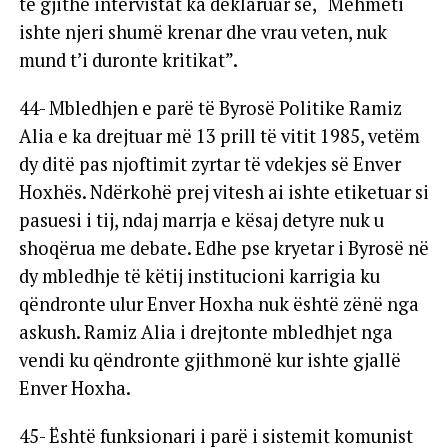
të gjithë intervistat ka deklaruar se, “Mehmeti
ishte njeri shumë krenar dhe vrau veten, nuk
mund t’i duronte kritikat”.
44- Mbledhjen e parë të Byrosë Politike Ramiz
Alia e ka drejtuar më 13 prill të vitit 1985, vetëm
dy ditë pas njoftimit zyrtar të vdekjes së Enver
Hoxhës. Ndërkohë prej vitesh ai ishte etiketuar si
pasuesi i tij, ndaj marrja e kësaj detyre nuk u
shoqërua me debate. Edhe pse kryetar i Byrosë në
dy mbledhje të këtij institucioni karrigia ku
qëndronte ulur Enver Hoxha nuk është zënë nga
askush. Ramiz Alia i drejtonte mbledhjet nga
vendi ku qëndronte gjithmonë kur ishte gjallë
Enver Hoxha.
45- Është funksionari i parë i sistemit komunist