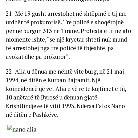
21- Më 19 gusht arrestohet në shtëpinë e tij me
urdhër të prokurorisë. Tre policë e shoqërojnë
për në burgun 313 në Tiranë. Protesta e tij në ato
momente ishte, “se një kryetar shteti nuk mund
të arrestohej nga tre policë të thjeshtë, pa
avokat dhe pa prokuror”.
22- Alia u dënua me nëntë vite burg, në 21 maj
1994, në ditën e Kurban Bajramit. Një
koincidencë që vet Alia e vë re te kujtimet e tij,
10 anëtarë të Byrosë u dënuan gjatë
Krishtlindjeve të vitit 1993. Ndërsa Fatos Nano
në ditën e Pashkëve.