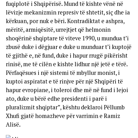
fuqiplotë i Shqipërisë. Mund të kishte vënë në
lëvizje mekanizmin represiv të shtetit, siç dhe ia
kërkuan, por nuk e bëri. Kontradiktat e ashpra,
mëritë, armiqësitë, urrejtjet që helmonin
shoqërinë shqiptare të viteve 1990, u mundua t’i
zbusë duke i dëgjuar e duke u munduar t’i kuptojë
të gjithë e, në fund, duke i hapur rrugë pikërisht
rinisë, me të cilën e kishte lidhur një jetë e tërë.
Përfaqësues i një sistemi të mbyllur monist, i
kuptoi aspiratat e të rinjve për një Shqipëri të
hapur evropiane, i toleroi dhe më në fund i lejoi
ato, duke u bërë edhe presidenti i parë i
pluralizmit shqiptar”, kështu deklaroi Pëllumb
Xhufi gjatë homazheve për varrimin e Ramiz
Alisë.