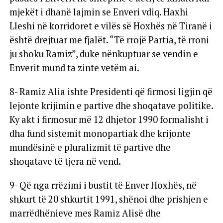
mjekët i dhanë lajmin se Enveri vdiq. Haxhi
Lleshi në korridoret e vilës së Hoxhës në Tiranë i
është drejtuar me fjalët. “Të rrojë Partia, të rroni
ju shoku Ramiz”, duke nënkuptuar se vendin e
Enverit mund ta zinte vetëm ai.
8- Ramiz Alia ishte Presidenti që firmosi ligjin që
lejonte krijimin e partive dhe shoqatave politike.
Ky akt i firmosur më 12 dhjetor 1990 formalisht i
dha fund sistemit monopartiak dhe krijonte
mundësinë e pluralizmit të partive dhe
shoqatave të tjera në vend.
9- Që nga rrëzimi i bustit të Enver Hoxhës, në
shkurt të 20 shkurtit 1991, shënoi dhe prishjen e
marrëdhënieve mes Ramiz Alisë dhe