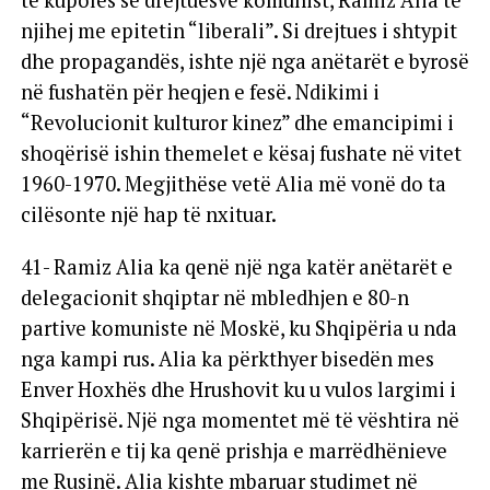
te kupolës së drejtuesve komunist, Ramiz Alia të
njihej me epitetin “liberali”. Si drejtues i shtypit
dhe propagandës, ishte një nga anëtarët e byrosë
në fushatën për heqjen e fesë. Ndikimi i
“Revolucionit kulturor kinez” dhe emancipimi i
shoqërisë ishin themelet e kësaj fushate në vitet
1960-1970. Megjithëse vetë Alia më vonë do ta
cilësonte një hap të nxituar.
41- Ramiz Alia ka qenë një nga katër anëtarët e
delegacionit shqiptar në mbledhjen e 80-n
partive komuniste në Moskë, ku Shqipëria u nda
nga kampi rus. Alia ka përkthyer bisedën mes
Enver Hoxhës dhe Hrushovit ku u vulos largimi i
Shqipërisë. Një nga momentet më të vështira në
karrierën e tij ka qenë prishja e marrëdhënieve
me Rusinë. Alia kishte mbaruar studimet në