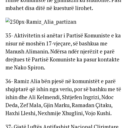
rinisë komuniste në gjimnazin ku studionte. Pasi
mbahet disa ditë në kuesturë lirohet.
35- Aktivitetin si anëtar i Partisë Komuniste e ka
nisur në moshën 17-vjeçare, së bashkua me
Manush Alimanin. Ndërsa ndër njerëzit e parë
drejtues të Partisë Komuniste ka pasur kontakte
me Nako Spiron.
36- Ramiz Alia bën pjesë në komunistët e parë
shqiptarë që ishin nga veriu, por së bashku me të
ishin dhe Ali Kelmendi, Shtjefen Ingrizi, Ndoc
Deda, Zef Mala, Gjin Marku, Ramadan Çitaku,
Haxhi Lleshi, Nexhmije Xhuglini, Vojo Kushi.
37- Gjatë Luftës Antifashist Nacional Çlirimtare