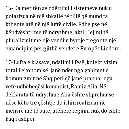
16- Ka meritën se ndërrimi i sistemeve nuk u
polarizua në një shkallë të tillë që mund ta
kthente atë në një luftë civile. Edhe pse në
këndvështrime të ndryshme, akti i lejimi të
pluralizmit me një vendim byroje tregonte një
emancipim për gjithë vendet e Evropës Lindore.
17- Lufta e klasave, ndalimi i fesë, kolektivizimi
total i ekonomisë, janë ndër nga gabimet e
komunizmit në Shqipëri që janë pranuar nga
vetë udhëheqësi komunist, Ramiz Alia. Në
deklarata të ndryshme Alia është shprehur se
nëse këto tre çështje do ishin realizuar në
mënyrë më të butë, atëherë regjimi nuk do ishte
kaq i ashpër.