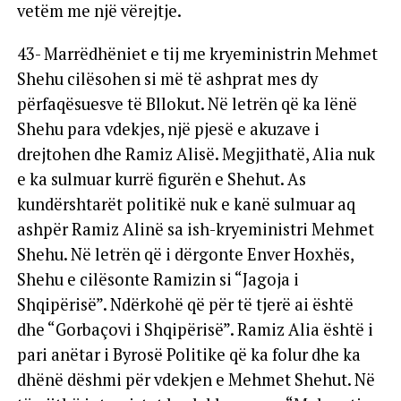
vetëm me një vërejtje.
43- Marrëdhëniet e tij me kryeministrin Mehmet
Shehu cilësohen si më të ashprat mes dy
përfaqësuesve të Bllokut. Në letrën që ka lënë
Shehu para vdekjes, një pjesë e akuzave i
drejtohen dhe Ramiz Alisë. Megjithatë, Alia nuk
e ka sulmuar kurrë figurën e Shehut. As
kundërshtarët politikë nuk e kanë sulmuar aq
ashpër Ramiz Alinë sa ish-kryeministri Mehmet
Shehu. Në letrën që i dërgonte Enver Hoxhës,
Shehu e cilësonte Ramizin si “Jagoja i
Shqipërisë”. Ndërkohë që për të tjerë ai është
dhe “Gorbaçovi i Shqipërisë”. Ramiz Alia është i
pari anëtar i Byrosë Politike që ka folur dhe ka
dhënë dëshmi për vdekjen e Mehmet Shehut. Në