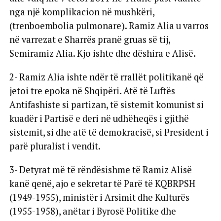
nga një komplikacion në mushkëri,
(trenboembolia pulmonare). Ramiz Alia u varros
në varrezat e Sharrës pranë gruas së tij,
Semiramiz Alia. Kjo ishte dhe dëshira e Alisë.
2- Ramiz Alia ishte ndër të rrallët politikanë që
jetoi tre epoka në Shqipëri. Atë të Luftës
Antifashiste si partizan, të sistemit komunist si
kuadër i Partisë e deri në udhëheqës i gjithë
sistemit, si dhe atë të demokracisë, si President i
parë pluralist i vendit.
3- Detyrat më të rëndësishme të Ramiz Alisë
kanë qenë, ajo e sekretar të Parë të KQBRPSH
(1949-1955), ministër i Arsimit dhe Kulturës
(1955-1958), anëtar i Byrosë Politike dhe