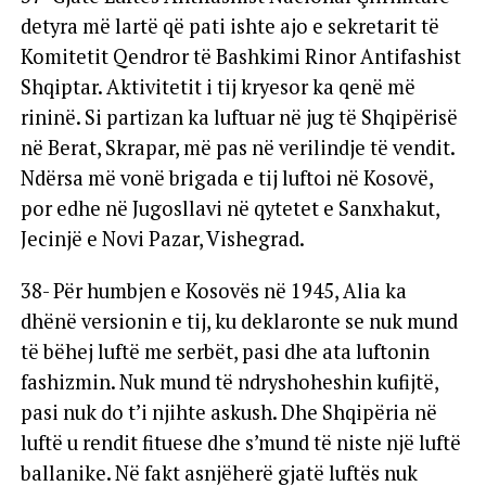
detyra më lartë që pati ishte ajo e sekretarit të
Komitetit Qendror të Bashkimi Rinor Antifashist
Shqiptar. Aktivitetit i tij kryesor ka qenë më
rininë. Si partizan ka luftuar në jug të Shqipërisë
në Berat, Skrapar, më pas në verilindje të vendit.
Ndërsa më vonë brigada e tij luftoi në Kosovë,
por edhe në Jugosllavi në qytetet e Sanxhakut,
Jecinjë e Novi Pazar, Vishegrad.
38- Për humbjen e Kosovës në 1945, Alia ka
dhënë versionin e tij, ku deklaronte se nuk mund
të bëhej luftë me serbët, pasi dhe ata luftonin
fashizmin. Nuk mund të ndryshoheshin kufijtë,
pasi nuk do t’i njihte askush. Dhe Shqipëria në
luftë u rendit fituese dhe s’mund të niste një luftë
ballanike. Në fakt asnjëherë gjatë luftës nuk