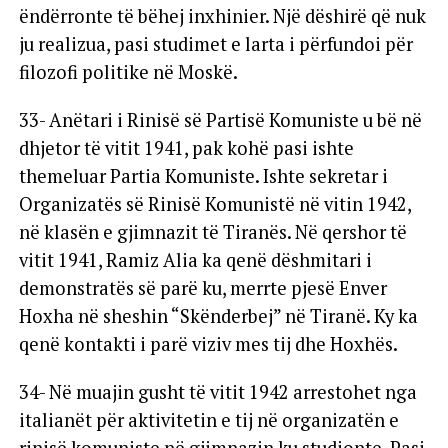
ëndërronte të bëhej inxhinier. Një dëshirë që nuk
ju realizua, pasi studimet e larta i përfundoi për
filozofi politike në Moskë.
33- Anëtari i Rinisë së Partisë Komuniste u bë në
dhjetor të vitit 1941, pak kohë pasi ishte
themeluar Partia Komuniste. Ishte sekretar i
Organizatës së Rinisë Komunistë në vitin 1942,
në klasën e gjimnazit të Tiranës. Në qershor të
vitit 1941, Ramiz Alia ka qenë dëshmitari i
demonstratës së parë ku, merrte pjesë Enver
Hoxha në sheshin “Skënderbej” në Tiranë. Ky ka
qenë kontakti i parë viziv mes tij dhe Hoxhës.
34- Në muajin gusht të vitit 1942 arrestohet nga
italianët për aktivitetin e tij në organizatën e