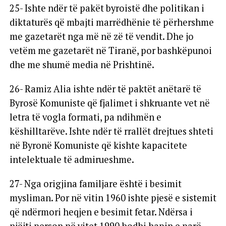
25- Ishte ndër të pakët byroistë dhe politikan i
diktaturës që mbajti marrëdhënie të përhershme
me gazetarët nga më në zë të vendit. Dhe jo
vetëm me gazetarët në Tiranë, por bashkëpunoi
dhe me shumë media në Prishtinë.
26- Ramiz Alia ishte ndër të paktët anëtarë të
Byrosë Komuniste që fjalimet i shkruante vet në
letra të vogla formati, pa ndihmën e
këshilltarëve. Ishte ndër të rrallët drejtues shteti
në Byronë Komuniste që kishte kapacitete
intelektuale të admirueshme.
27- Nga origjina familjare është i besimit
mysliman. Por në vitin 1960 ishte pjesë e sistemit
që ndërmori heqjen e besimit fetar. Ndërsa i