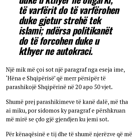
të varfërit do të varfërohen
duke gjetur strehë tek
islami; ndërsa politikanët
do të forcohen duke u
kthyer ne autokraci.
Një mik më çoi sot një paragraf nga eseja ime,
‘Hëna e Shqipërisë’ që merr përsipër të
parashikojë Shqipërinë në 20 apo 50 vjet.
Shumë prej parashikimeve të kanë dalë, më tha
ai miku, por sidomos ky paragraf e përshkruan
më mirë se çdo gjë gjendjen ku jemi sot.
Për kënaqësinë e tij dhe të shumë njerëzve që më