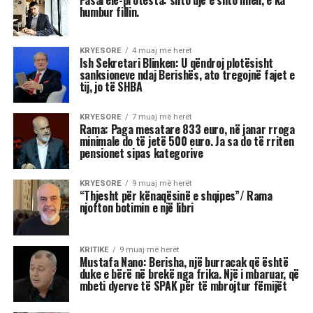
Pasarelë-protesta: shto ujë e shto miell, e ka
humbur fillin.
KRYESORE
4 muaj më herët
Ish Sekretari Blinken: U qëndroj plotësisht
sanksioneve ndaj Berishës, ato tregojnë fajet e
tij, jo të SHBA
KRYESORE
7 muaj më herët
Rama: Paga mesatare 833 euro, në janar rroga
minimale do të jetë 500 euro. Ja sa do të rriten
pensionet sipas kategorive
KRYESORE
9 muaj më herët
“Thjesht për kënaqësinë e shqipes”/ Rama
njofton botimin e një libri
KRITIKE
9 muaj më herët
Mustafa Nano: Berisha, një burracak që është
duke e bërë në brekë nga frika. Një i mbaruar, që
mbeti dyerve të SPAK për të mbrojtur fëmijët