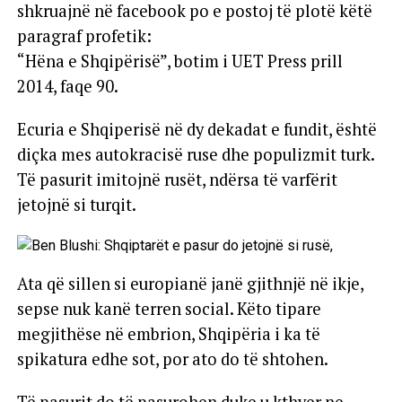
shkruajnë në facebook po e postoj të plotë këtë
paragraf profetik:
“Hëna e Shqipërisë”, botim i UET Press prill
2014, faqe 90.
Ecuria e Shqiperisë në dy dekadat e fundit, është
diçka mes autokracisë ruse dhe populizmit turk.
Të pasurit imitojnë rusët, ndërsa të varfërit
jetojnë si turqit.
Ata që sillen si europianë janë gjithnjë në ikje,
sepse nuk kanë terren social. Këto tipare
megjithëse në embrion, Shqipëria i ka të
spikatura edhe sot, por ato do të shtohen.