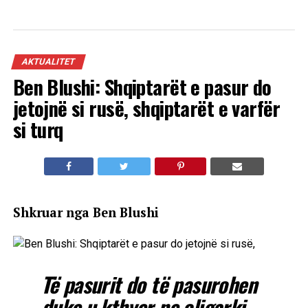
AKTUALITET
Ben Blushi: Shqiptarët e pasur do
jetojnë si rusë, shqiptarët e varfër
si turq
Shkruar nga Ben Blushi
Të pasurit do të pasurohen
duke u kthyer ne oligarki,