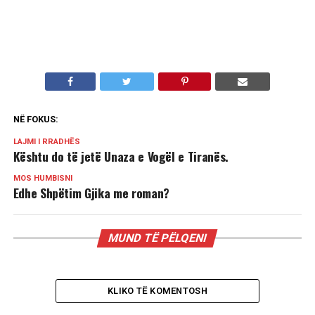
NË FOKUS:
LAJMI I RRADHËS
Kështu do të jetë Unaza e Vogël e Tiranës.
MOS HUMBISNI
Edhe Shpëtim Gjika me roman?
MUND TË PËLQENI
KLIKO TË KOMENTOSH