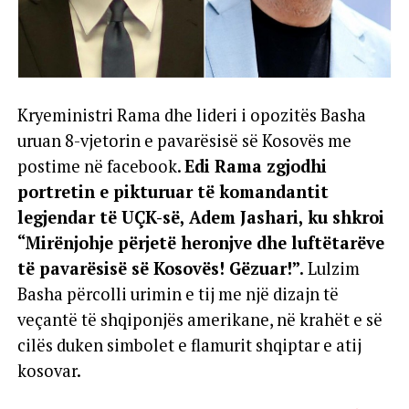
Kryeministri Rama dhe lideri i opozitës Basha
uruan 8-vjetorin e pavarësisë së Kosovës me
postime në facebook.
Edi Rama zgjodhi
portretin e pikturuar të komandantit
legjendar të UÇK-së, Adem Jashari, ku shkroi
“Mirënjohje përjetë heronjve dhe luftëtarëve
të pavarësisë së Kosovës! Gëzuar!”.
Lulzim
Basha përcolli urimin e tij me një dizajn të
veçantë të shqiponjës amerikane, në krahët e së
cilës duken simbolet e flamurit shqiptar e atij
kosovar.