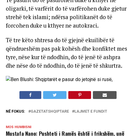
Të pasurit do të pasurohen duke u kthyer ne
oligarki, të varfërit do të varfërohen duke gjetur
strehë tek islami; ndërsa politikanët do të
forcohen duke u kthyer ne autokraci.
Të tre këto shtresa do të gjejnë ekuilibër të
qëndrueshëm pas pak kohësh dhe konfiktet mes
tyre, nëse kur të ndodhin, do të jenë të ashpra
dhe nëse do të ndodhin, do të jenë të shkurtra.
NË FOKUS:
GAZETATSHQIPTARE
LAJMET E FUNDIT
MOS HUMBISNI
Mustafa Nano: Pushteti i Ramës është i frikshëm, unë