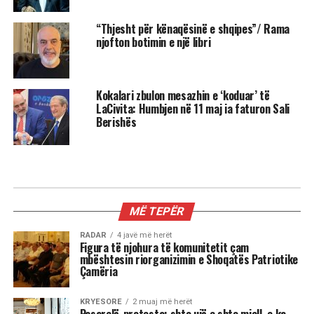
“Thjesht për kënaqësinë e shqipes”/ Rama
njofton botimin e një libri
Kokalari zbulon mesazhin e ‘koduar’ të
LaCivita: Humbjen në 11 maj ia faturon Sali
Berishës
MË TEPËR
RADAR
4 javë më herët
Figura të njohura të komunitetit çam
mbështesin riorganizimin e Shoqatës Patriotike
Çamëria
KRYESORE
2 muaj më herët