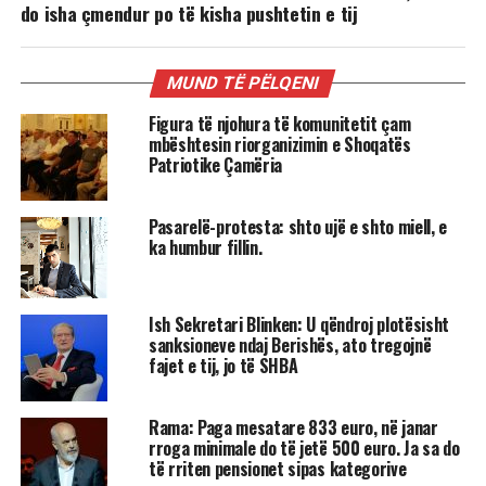
do isha çmendur po të kisha pushtetin e tij
MUND TË PËLQENI
Figura të njohura të komunitetit çam
mbështesin riorganizimin e Shoqatës
Patriotike Çamëria
Pasarelë-protesta: shto ujë e shto miell, e
ka humbur fillin.
Ish Sekretari Blinken: U qëndroj plotësisht
sanksioneve ndaj Berishës, ato tregojnë
fajet e tij, jo të SHBA
Rama: Paga mesatare 833 euro, në janar
rroga minimale do të jetë 500 euro. Ja sa do
të rriten pensionet sipas kategorive