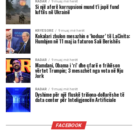
RADAR
9 muaj më herët
Si një aferë korrupsioni mund t’i japë fund
luftës në Ukrainë
KRYESORE
9 muaj më herët
Kokalari zbulon mesazhin e ‘koduar’ të LaCivita:
Humbjen në 11 maj ia faturon Sali Berishës
RADAR
9 muaj më herët
Mamdani, Obama i ‘ri’ dhe çfarë e frikëson
vërtet Trumpin; 3 mesazhet nga vota në Nju
Jork
RADAR
9 muaj më herët
Dyshime për një fluskë triliona-dollarëshe të
data center për Inteligjencën Artificiale
FACEBOOK