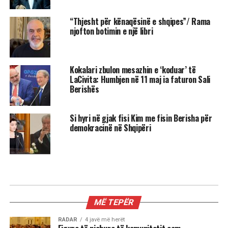
“Thjesht për kënaqësinë e shqipes”/ Rama
njofton botimin e një libri
Kokalari zbulon mesazhin e ‘koduar’ të
LaCivita: Humbjen në 11 maj ia faturon Sali
Berishës
Si hyri në gjak fisi Kim me fisin Berisha për
demokracinë në Shqipëri
KRYESORE
Ish Sekretari Blinken: U qëndroj