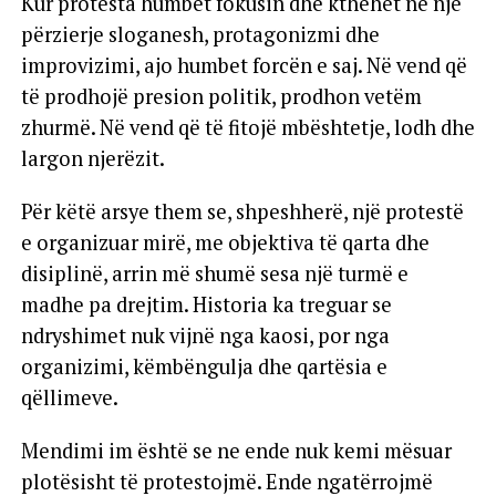
Kur protesta humbet fokusin dhe kthehet në një
përzierje sloganesh, protagonizmi dhe
improvizimi, ajo humbet forcën e saj. Në vend që
të prodhojë presion politik, prodhon vetëm
zhurmë. Në vend që të fitojë mbështetje, lodh dhe
largon njerëzit.
Për këtë arsye them se, shpeshherë, një protestë
e organizuar mirë, me objektiva të qarta dhe
disiplinë, arrin më shumë sesa një turmë e
madhe pa drejtim. Historia ka treguar se
ndryshimet nuk vijnë nga kaosi, por nga
organizimi, këmbëngulja dhe qartësia e
qëllimeve.
Mendimi im është se ne ende nuk kemi mësuar
plotësisht të protestojmë. Ende ngatërrojmë