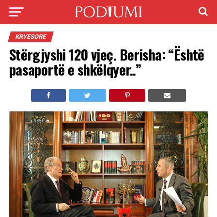
KRYESORE
Stërgjyshi 120 vjeç. Berisha: “Është
pasaportë e shkëlqyer..”