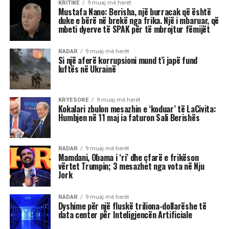
Amerikan i Shtetit ndaj Berishës, duke nënvizuar
se nuk ka asnjë dyshim apo hezitim për këtë
vendim.
Pyetja u drejtua nga shtetasi shqiptar Fatjon
Semanjaku, i cili duke rikujtuar vendimin e
administratës së mëparshme amerikane për
shpalljen “non grata” të Berishës, dhe faktin që
Blinken e cilësoi kryeministrin Edi Rama “lider
të shquar” gjatë një vizite në Shqipëri, i drejtoi
këtë pyetje:
“Dua të di sa i “shquar” duhet të jem që dyert e
Zyrës Ovale të hapen në rast se bëhem
kryeministër i Shqipërisë kur në Shtëpinë e
Bardhë rikthehet fraksioni mafioz i George Soros
i së majtës së sotme shumë shumë shumë