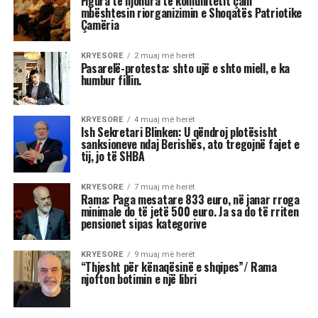
plotësisht sanksioneve ndaj
Berishës, ato tregojnë fajet e tij, jo
të SHBA
Ish-Sekretari amerikan i Shtetit, Antony Blinken
është pyetur gjatë një bashkëbisedimi “Harvard
Institute of Politics”, për shpalljen “non grata” të
Sali Berisha nga DASH.
Blinken thotë se qëndron plotësisht pas
sanksioneve të vendosura nga Departamenti