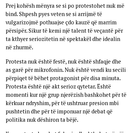
Prej kohësh mënyra se si po protestohet nuk më
bind. Shpesh pyes veten se si arrijmë të
vulgarizojmë pothuajse çdo kauzë që marrim
përsipër. Sikur të kemi një talent të veçantë për
ta kthyer seriozitetin në spektakël dhe idealin
në zhurmë.
Protesta nuk është festë, nuk është shfaqje dhe
as garë për mikrofonin. Nuk është vendi ku secili
përpiqet të bëhet protagonist për disa minuta.
Protesta është një akt serioz qytetar. Është
momenti kur një grup njerëzish bashkohet për të
kërkuar ndryshim, për të ushtruar presion mbi
pushtetin dhe për të imponuar një debat që
politika nuk dëshiron ta bëjë.