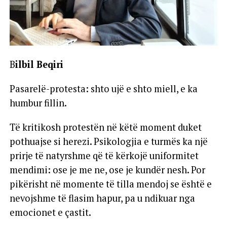
B
ilbil Beqiri
Pasarelë-protesta: shto ujë e shto miell, e ka
humbur fillin.
Të kritikosh protestën në këtë moment duket
pothuajse si herezi. Psikologjia e turmës ka një
prirje të natyrshme që të kërkojë uniformitet
mendimi: ose je me ne, ose je kundër nesh. Por
pikërisht në momente të tilla mendoj se është e
nevojshme të flasim hapur, pa u ndikuar nga
emocionet e çastit.