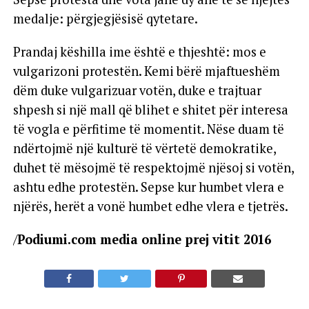
medalje: përgjegjësisë qytetare.
Prandaj këshilla ime është e thjeshtë: mos e
vulgarizoni protestën. Kemi bërë mjaftueshëm
dëm duke vulgarizuar votën, duke e trajtuar
shpesh si një mall që blihet e shitet për interesa
të vogla e përfitime të momentit. Nëse duam të
ndërtojmë një kulturë të vërtetë demokratike,
duhet të mësojmë të respektojmë njësoj si votën,
ashtu edhe protestën. Sepse kur humbet vlera e
njërës, herët a vonë humbet edhe vlera e tjetrës.
/
Podiumi.com media online prej vitit 2016