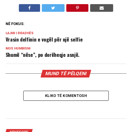
NË FOKUS:
LAJMI I RRADHËS
Vrasin delfinin e vogël për një selfie
MOS HUMBISNI
Shumë “nëse”, po dorëheqje asnjë.
MUND TË PËLQENI
KLIKO TË KOMENTOSH