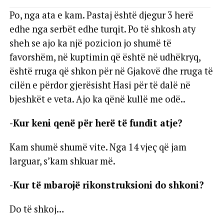
Po, nga ata e kam. Pastaj është djegur 3 herë
edhe nga serbët edhe turqit. Po të shkosh aty
sheh se ajo ka një pozicion jo shumë të
favorshëm, në kuptimin që është në udhëkryq,
është rruga që shkon për në Gjakovë dhe rruga të
cilën e përdor gjerësisht Hasi për të dalë në
bjeshkët e veta. Ajo ka qënë kullë me odë..
-Kur keni qenë për herë të fundit atje?
Kam shumë shumë vite. Nga 14 vjeç që jam
larguar, s’kam shkuar më.
-Kur të mbarojë rikonstruksioni do shkoni?
Do të shkoj…