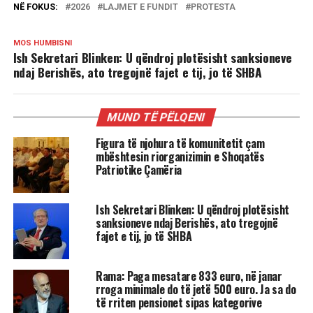
NË FOKUS:
2026
LAJMET E FUNDIT
PROTESTA
MOS HUMBISNI
Ish Sekretari Blinken: U qëndroj plotësisht sanksioneve
ndaj Berishës, ato tregojnë fajet e tij, jo të SHBA
MUND TË PËLQENI
Figura të njohura të komunitetit çam
mbështesin riorganizimin e Shoqatës
Patriotike Çamëria
Ish Sekretari Blinken: U qëndroj plotësisht
sanksioneve ndaj Berishës, ato tregojnë
fajet e tij, jo të SHBA
Rama: Paga mesatare 833 euro, në janar
rroga minimale do të jetë 500 euro. Ja sa do
të rriten pensionet sipas kategorive