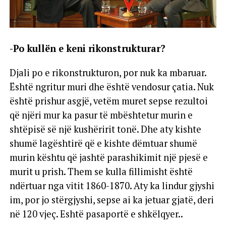
-Po kullën e keni rikonstrukturar?
Djali po e rikonstrukturon, por nuk ka mbaruar.
Është ngritur muri dhe është vendosur çatia. Nuk
është prishur asgjë, vetëm muret sepse rezultoi
që njëri mur ka pasur të mbështetur murin e
shtëpisë së një kushëririt tonë. Dhe aty kishte
shumë lagështirë që e kishte dëmtuar shumë
murin kështu që jashtë parashikimit një pjesë e
murit u prish. Them se kulla fillimisht është
ndërtuar nga vitit 1860-1870. Aty ka lindur gjyshi
im, por jo stërgjyshi, sepse ai ka jetuar gjatë, deri
në 120 vjeç. Eshtë pasaportë e shkëlqyer..