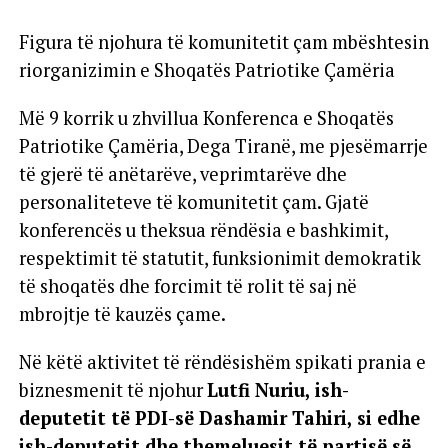
Figura të njohura të komunitetit çam mbështesin
riorganizimin e Shoqatës Patriotike Çamëria
Më 9 korrik u zhvillua Konferenca e Shoqatës
Patriotike Çamëria, Dega Tiranë, me pjesëmarrje
të gjerë të anëtarëve, veprimtarëve dhe
personaliteteve të komunitetit çam. Gjatë
konferencës u theksua rëndësia e bashkimit,
respektimit të statutit, funksionimit demokratik
të shoqatës dhe forcimit të rolit të saj në
mbrojtje të kauzës çame.
Në këtë aktivitet të rëndësishëm spikati prania e
biznesmenit të njohur
Lutfi Nuriu, ish-
deputetit të PDI-së Dashamir Tahiri, si edhe
ish-deputetit dhe themeluesit të partisë së