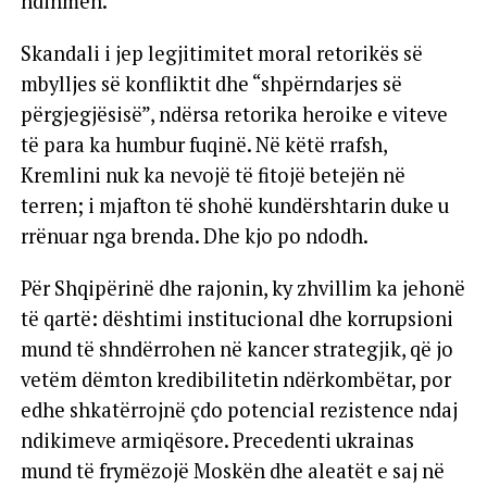
ndihmën.
Skandali i jep legjitimitet moral retorikës së
mbylljes së konfliktit dhe “shpërndarjes së
përgjegjësisë”, ndërsa retorika heroike e viteve
të para ka humbur fuqinë. Në këtë rrafsh,
Kremlini nuk ka nevojë të fitojë betejën në
terren; i mjafton të shohë kundërshtarin duke u
rrënuar nga brenda. Dhe kjo po ndodh.
Për Shqipërinë dhe rajonin, ky zhvillim ka jehonë
të qartë: dështimi institucional dhe korrupsioni
mund të shndërrohen në kancer strategjik, që jo
vetëm dëmton kredibilitetin ndërkombëtar, por
edhe shkatërrojnë çdo potencial rezistence ndaj
ndikimeve armiqësore. Precedenti ukrainas
mund të frymëzojë Moskën dhe aleatët e saj në