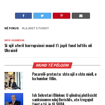
NË FOKUS:
LAJMET E FUNDIT
MOS HUMBISNI
Si një aferë korrupsioni mund t’i japë fund luftës në
Ukrainë
MUND TË PËLQENI
Pasarelë-protesta: shto ujë e shto miell, e
ka humbur fillin.
Ish Sekretari Blinken: U qëndroj plotësisht
sanksioneve ndaj Berishës, ato tregojnë
fajet e tij, jo të SHBA