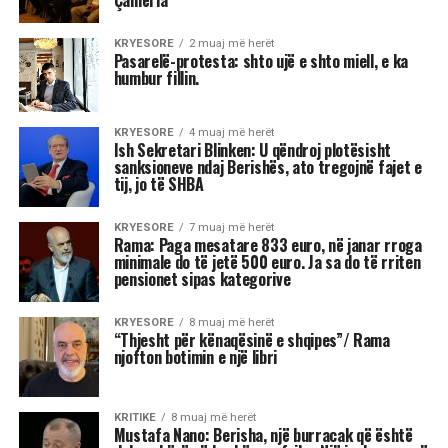
Klajdi Logu*
Revolta e ditëve të fundit në Nepal nuk është
thjesht episod i një qeverie të rrëzuar. Është
simptomë e një ndryshimi më të thellë: hyrja e
brezit digjital në lojën politike jo si aktor pasiv,
por si arbitër që imponon zgjedhje. Më
dramatikja nuk është dorëheqja e një
kryeministri, por fakti se procesi i përzgjedhjes
së lidershipit kaloi përmes një platforme si
Discord – një arenë e shpërndarë, horizontale
dhe e padukshme për aparatin shtetëror.