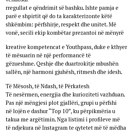
rregullat e qëndrimit së bashku. Ishte pamja e
parë e shpirtit që do ta karakterizonte këtë
shkëmbim: përfshirje, respekt dhe unitet. Më
vonë, secili ekip kombëtar prezantoi në mënyrë
kreative kompetencat e Youthpass, duke e kthyer
të mësuarin në një performancë të
gëzueshme. Qeshje dhe duartrokitje mbushën
sallën, një harmoni gjuhësh, ritmesh dhe idesh.
Të Mësosh, të Ndash, të Përkatesh
Të nesërmen, energjia dhe kurioziteti vazhduan.
Pas një mëngjesi plot gjallëri, grupi u përfshi
në lojën e dashur “Top 10”, ku përpikmëria u
takua me argëtimin. Nga listimi i profileve më
të ndjekura në Instagram te qytetet më të mëdha