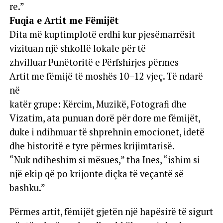
re.”
Fuqia e Artit me Fëmijët
Dita më kuptimplotë erdhi kur pjesëmarrësit
vizituan një shkollë lokale për të
zhvilluar Punëtoritë e Përfshirjes përmes
Artit me fëmijë të moshës 10–12 vjeç. Të ndarë
në
katër grupe: Kërcim, Muzikë, Fotografi dhe
Vizatim, ata punuan dorë për dore me fëmijët,
duke i ndihmuar të shprehnin emocionet, idetë
dhe historitë e tyre përmes krijimtarisë.
“Nuk ndiheshim si mësues,” tha Ines, “ishim si
një ekip që po krijonte diçka të veçantë së
bashku.”
Përmes artit, fëmijët gjetën një hapësirë të sigurt