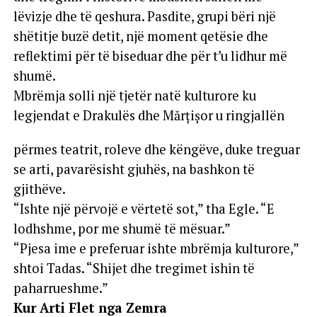
lëvizje dhe të qeshura. Pasdite, grupi bëri një
shëtitje buzë detit, një moment qetësie dhe
reflektimi për të biseduar dhe për t’u lidhur më
shumë.
Mbrëmja solli një tjetër natë kulturore ku
legjendat e Drakulës dhe Mărțișor u ringjallën
përmes teatrit, roleve dhe këngëve, duke treguar
se arti, pavarësisht gjuhës, na bashkon të
gjithëve.
“Ishte një përvojë e vërtetë sot,” tha Egle. “E
lodhshme, por me shumë të mësuar.”
“Pjesa ime e preferuar ishte mbrëmja kulturore,”
shtoi Tadas. “Shijet dhe tregimet ishin të
paharrueshme.”
Kur Arti Flet nga Zemra