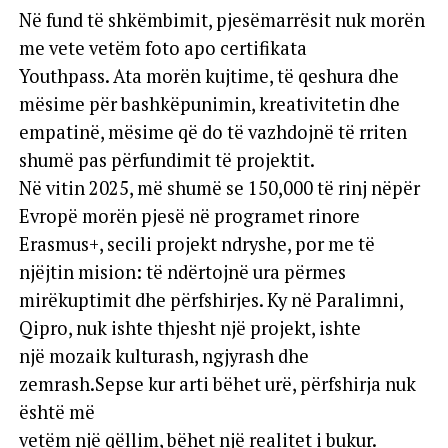
Në fund të shkëmbimit, pjesëmarrësit nuk morën
me vete vetëm foto apo certifikata
Youthpass. Ata morën kujtime, të qeshura dhe
mësime për bashkëpunimin, kreativitetin dhe
empatinë, mësime që do të vazhdojnë të rriten
shumë pas përfundimit të projektit.
Në vitin 2025, më shumë se 150,000 të rinj nëpër
Evropë morën pjesë në programet rinore
Erasmus+, secili projekt ndryshe, por me të
njëjtin mision: të ndërtojnë ura përmes
mirëkuptimit dhe përfshirjes. Ky në Paralimni,
Qipro, nuk ishte thjesht një projekt, ishte
një mozaik kulturash, ngjyrash dhe
zemrash.Sepse kur arti bëhet urë, përfshirja nuk
është më
vetëm një qëllim, bëhet një realitet i bukur.