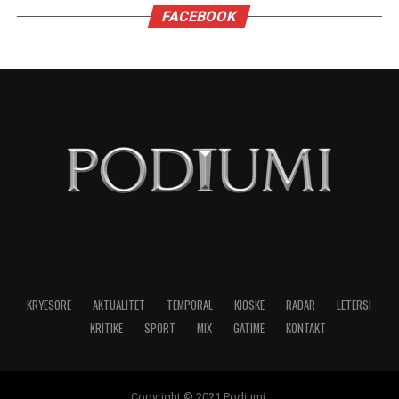
opsionet e qytetarit përballë institucioneve:
“exit, voice, loyalty.” Brezi i ri nepalez nuk ka
luksin e exit – emigracioni nuk është zgjidhje për
të gjithë – dhe as luksin e loyalty ndaj një elite të
korruptuar. Prandaj zgjedh voice, por e bën atë
me instrumentet që njeh: rrjetet sociale.
Kjo zhvendosje sjell tre implikime të forta:
Së pari, institucionet klasike janë të tejkaluara.
Parlamenti, partitë dhe procedurat nuk ishin më
arbitri i tranzicionit; vendimi u imponua nga
rrjetet. Ky është paralajmërim për çdo demokraci
në tranzicion: nëse nuk krijon kanale reale për
pjesëmarrjen e të rinjve, do ta marrë mesazhin
në mënyrën më të dhimbshme.