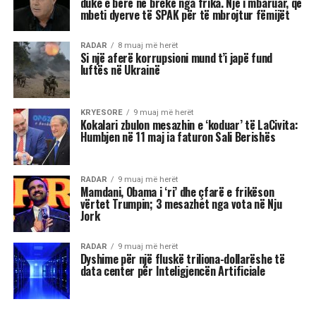
Kjo është revolta e turmave që Ortega y Gasset
(1930/1993) e përshkroi dekada më parë:
momenti kur “masa” nuk pranon më të
udhëhiqet, por e sheh veten si bartëse të
drejtimit. Por ndryshe nga turmat e shekullit XX,
masa e re nuk është trup fizik në bulevard, por
rrjet fluid që prodhon vendime kolektive në
servera dhe kanale digjitale. Ky është shembulli i
pastër i asaj që Bennett dhe Segerberg (2012) e
quajnë “connective action”: organizim pa
strukturë klasike, ku identiteti kolektiv lind nga
ndërveprimi i vazhdueshëm në platforma.
Në këtë kuptim, protestat nepaleze nuk janë
revoltë spontane, por shfaqje e një realiteti ku
legjitimiteti nuk matet më vetëm nga procedurat
kushtetuese. Hirschman (1970) na kujtonte tri