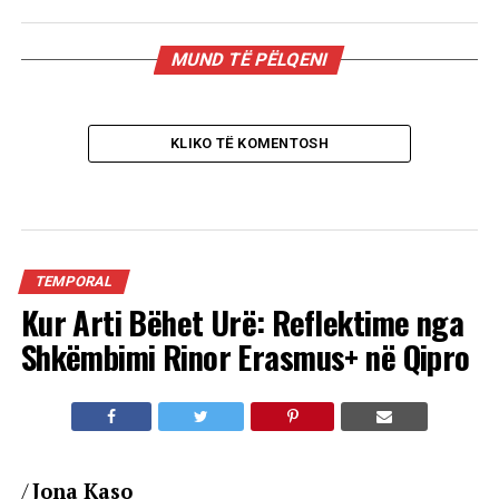
MUND TË PËLQENI
KLIKO TË KOMENTOSH
TEMPORAL
Kur Arti Bëhet Urë: Reflektime nga
Shkëmbimi Rinor Erasmus+ në Qipro
/
Jona Kaso