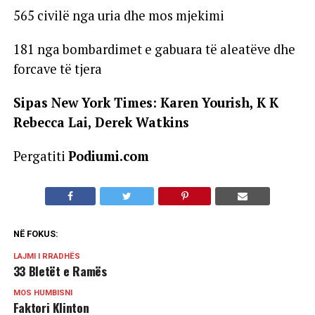
565 civilë nga uria dhe mos mjekimi
181 nga bombardimet e gabuara të aleatëve dhe
forcave të tjera
Sipas New York Times: Karen Yourish, K K
Rebecca Lai, Derek Watkins
Pergatiti
Podiumi.com
NË FOKUS:
LAJMI I RRADHËS
33 Bletët e Ramës
MOS HUMBISNI
Faktori Klinton