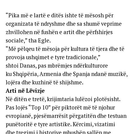
“Pika më e lartë e ditës ishte të mësosh për
organizata të ndryshme dhe sa shumë veprime
zhvillohen në fushën e artit dhe përfshirjes
sociale,” tha Egle.
“Më pëlqeu të mësoja për kultura të tjera dhe të
provoja ushqimet e tyre tradicionale,”
shtoi Danas, pas mbrëmjes ndërkulturore
ku Shqipëria, Armenia dhe Spanja ndanë muzikë,
lojëra dhe kuzhinë të shijshme.
Arti në Lëvizje
Në ditën e tretë, krijimtaria lulëzoi plotësisht.
Pas lojës “Top 10” për piktorët më të njohur
evropianë, pjesëmarrësit përgatitën dhe testuan
punëtoritë e tyre artistike. Kërcimi, vizatimi
dhe tregimi i historive mbushën sallën me