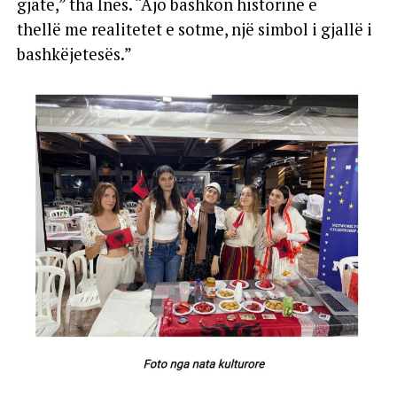
gjatë,” tha Ines. “Ajo bashkon historinë e
thellë me realitetet e sotme, një simbol i gjallë i
bashkëjetesës.”