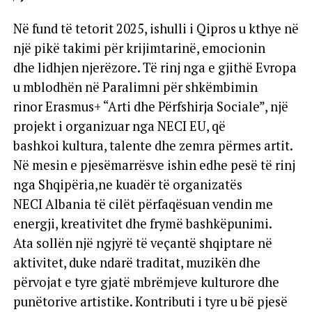
Në fund të tetorit 2025, ishulli i Qipros u kthye në
një pikë takimi për krijimtarinë, emocionin
dhe lidhjen njerëzore. Të rinj nga e gjithë Evropa
u mblodhën në Paralimni për shkëmbimin
rinor Erasmus+ “Arti dhe Përfshirja Sociale”, një
projekt i organizuar nga NECI EU, që
bashkoi kultura, talente dhe zemra përmes artit.
Në mesin e pjesëmarrësve ishin edhe pesë të rinj
nga Shqipëria,ne kuadër të organizatës
NECI Albania të cilët përfaqësuan vendin me
energji, kreativitet dhe frymë bashkëpunimi.
Ata sollën një ngjyrë të veçantë shqiptare në
aktivitet, duke ndarë traditat, muzikën dhe
përvojat e tyre gjatë mbrëmjeve kulturore dhe
punëtorive artistike. Kontributi i tyre u bë pjesë