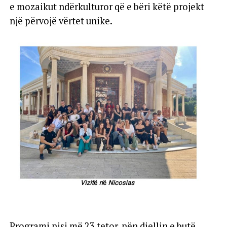
e mozaikut ndërkulturor që e bëri këtë projekt
një përvojë vërtet unike.
Programi nisi më 23 tetor, nën diellin e butë