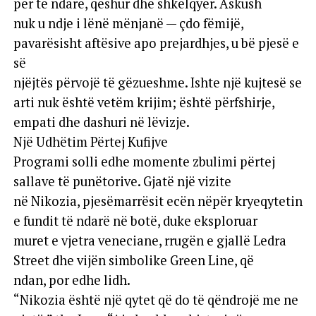
për të ndarë, qeshur dhe shkëlqyer. Askush
nuk u ndje i lënë mënjanë — çdo fëmijë,
pavarësisht aftësive apo prejardhjes, u bë pjesë e
së
njëjtës përvojë të gëzueshme. Ishte një kujtesë se
arti nuk është vetëm krijim; është përfshirje,
empati dhe dashuri në lëvizje.
Një Udhëtim Përtej Kufijve
Programi solli edhe momente zbulimi përtej
sallave të punëtorive. Gjatë një vizite
në Nikozia, pjesëmarrësit ecën nëpër kryeqytetin
e fundit të ndarë në botë, duke eksploruar
muret e vjetra veneciane, rrugën e gjallë Ledra
Street dhe vijën simbolike Green Line, që
ndan, por edhe lidh.
“Nikozia është një qytet që do të qëndrojë me ne