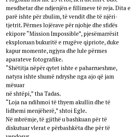
mesdhetar dhe ndjenjën e fillimeve të reja. Dita e
parë ishte për zbulim, të vendit dhe të njëri-
tjetrit. Përmes lojërave për njohje dhe sfidës
ekipore “Mission Impossible”, pjesëmarrësit
eksploruan bukuritë e rrugëve qipriote, duke
kapur momente, ngjyra dhe lule përmes
aparateve fotografike.
“Shëtitja nëpër qytet ishte e paharrueshme,
natyra ishte shumë ndryshe nga ajo që jam
mësuar
në shtëpi,” tha Tadas.
“Loja na ndihmoi të thyem akullin dhe të
lidhemi menjëherë,” shtoi Egle.
Në mbrëmje, të gjithë u bashkuan për të
diskutuar vlerat e përbashkëta dhe për të
vendosur