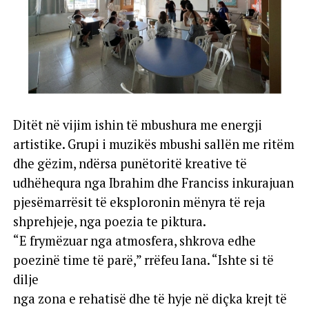
Ditët në vijim ishin të mbushura me energji
artistike. Grupi i muzikës mbushi sallën me ritëm
dhe gëzim, ndërsa punëtoritë kreative të
udhëhequra nga Ibrahim dhe Franciss inkurajuan
pjesëmarrësit të eksploronin mënyra të reja
shprehjeje, nga poezia te piktura.
“E frymëzuar nga atmosfera, shkrova edhe
poezinë time të parë,” rrëfeu Iana. “Ishte si të
dilje
nga zona e rehatisë dhe të hyje në diçka krejt të