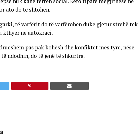
 sepse nuk kanë terren social. Këto tipare megjithëse në
or ato do të shtohen.
arki, të varfërit do të varfërohen duke gjetur strehë tek
u kthyer ne autokraci.
ëndrueshëm pas pak kohësh dhe konfiktet mes tyre, nëse
 të ndodhin, do të jenë të shkurtra.
ha