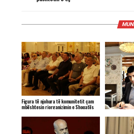
MUND
Figura të njohura të komunitetit çam
mbështesin riorganizimin e Shoqatës
Patriotike Çamëria
Pasarelë-prote
miell, e ka humb