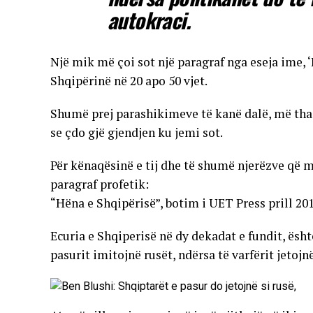
autokraci.
Një mik më çoi sot një paragraf nga eseja ime, 
Shqipërinë në 20 apo 50 vjet.
Shumë prej parashikimeve të kanë dalë, më tha
se çdo gjë gjendjen ku jemi sot.
Për kënaqësinë e tij dhe të shumë njerëzve që m
paragraf profetik:
“Hëna e Shqipërisë”, botim i UET Press prill 201
Ecuria e Shqiperisë në dy dekadat e fundit, ësh
pasurit imitojnë rusët, ndërsa të varfërit jetojnë