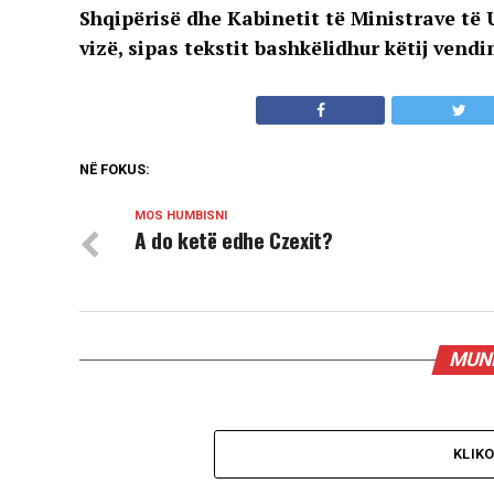
Shqipërisë dhe Kabinetit të Ministrave të 
vizë, sipas tekstit bashkëlidhur këtij vend
NË FOKUS:
MOS HUMBISNI
A do ketë edhe Czexit?
MUND
KLIK