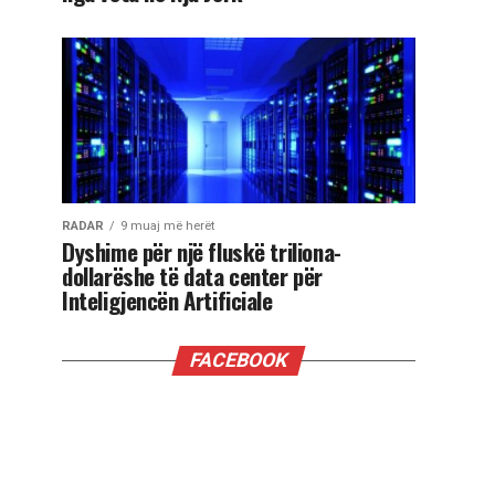
RADAR
9 muaj më herët
Dyshime për një fluskë triliona-
dollarëshe të data center për
Inteligjencën Artificiale
FACEBOOK