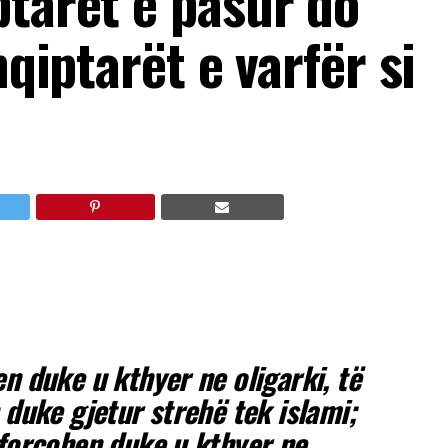
ptarët e pasur do
hqiptarët e varfër si
n duke u kthyer ne oligarki, të
 duke gjetur strehë tek islami;
 forcohen duke u kthyer ne