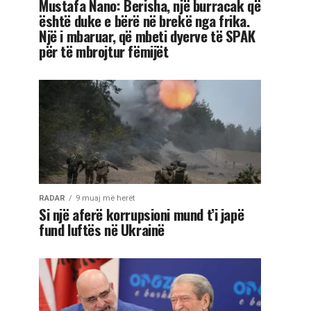
Mustafa Nano: Berisha, një burracak që
është duke e bërë në brekë nga frika.
Një i mbaruar, që mbeti dyerve të SPAK
për të mbrojtur fëmijët
RADAR
9 muaj më herët
Si një aferë korrupsioni mund t’i japë
fund luftës në Ukrainë