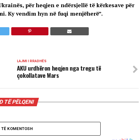
Ukrainës, për heqjen e ndërsjellë të kërkesave për
imi. Ky vendim hyn në fuqi menjëherë”.
LAJMI I RRADHËS
AKU urdhëron heqjen nga tregu të
çokollatave Mars
 TË PËLQENI
O TË KOMENTOSH