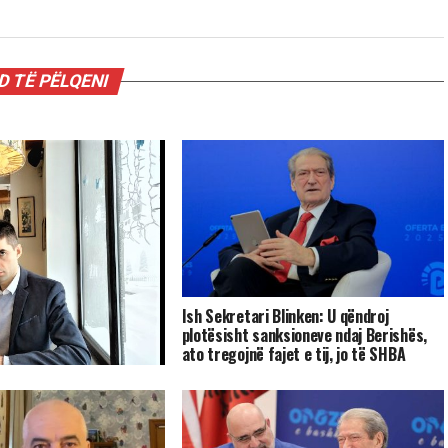
 TË PËLQENI
Ish Sekretari Blinken: U qëndroj
plotësisht sanksioneve ndaj Berishës,
ato tregojnë fajet e tij, jo të SHBA
sta: shto ujë e shto
ur fillin.