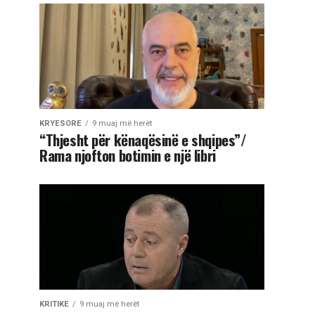
KRYESORE
9 muaj më herët
“Thjesht për kënaqësinë e shqipes”/
Rama njofton botimin e një libri
KRITIKE
9 muaj më herët