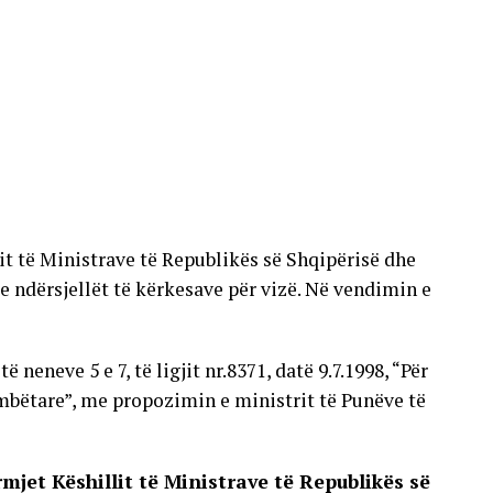
t të Ministrave të Republikës së Shqipërisë dhe
 e ndërsjellët të kërkesave për vizë. Në vendimin e
neneve 5 e 7, të ligjit nr.8371, datë 9.7.1998, “Për
mbëtare”, me propozimin e ministrit të Punëve të
mjet Këshillit të Ministrave të Republikës së