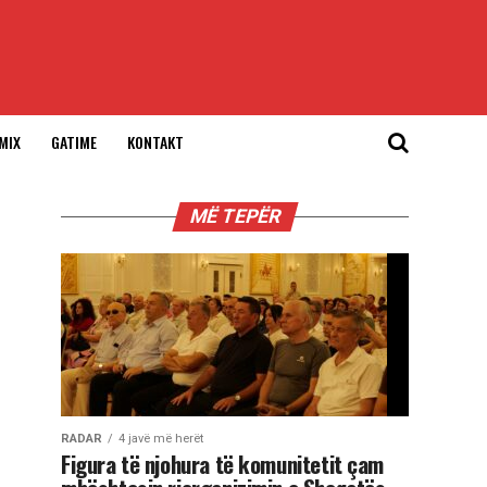
MIX
GATIME
KONTAKT
MË TEPËR
RADAR
4 javë më herët
Figura të njohura të komunitetit çam