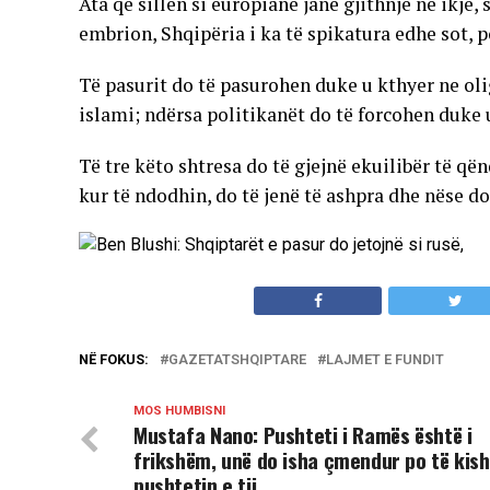
Ata që sillen si europianë janë gjithnjë në ikje,
embrion, Shqipëria i ka të spikatura edhe sot, p
Të pasurit do të pasurohen duke u kthyer ne olig
islami; ndërsa politikanët do të forcohen duke 
Të tre këto shtresa do të gjejnë ekuilibër të q
kur të ndodhin, do të jenë të ashpra dhe nëse do
NË FOKUS:
GAZETATSHQIPTARE
LAJMET E FUNDIT
MOS HUMBISNI
Mustafa Nano: Pushteti i Ramës është i
frikshëm, unë do isha çmendur po të kis
pushtetin e tij