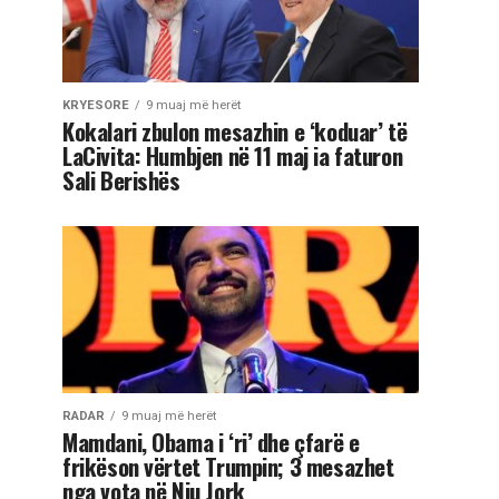
KRYESORE
9 muaj më herët
Kokalari zbulon mesazhin e ‘koduar’ të
LaCivita: Humbjen në 11 maj ia faturon
Sali Berishës
RADAR
9 muaj më herët
Mamdani, Obama i ‘ri’ dhe çfarë e
frikëson vërtet Trumpin; 3 mesazhet
nga vota në Nju Jork