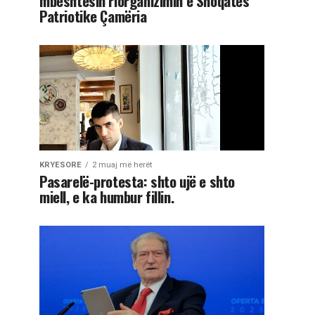
mbështesin riorganizimin e Shoqatës
Patriotike Çamëria
KRYESORE
2 muaj më herët
Pasarelë-protesta: shto ujë e shto
miell, e ka humbur fillin.