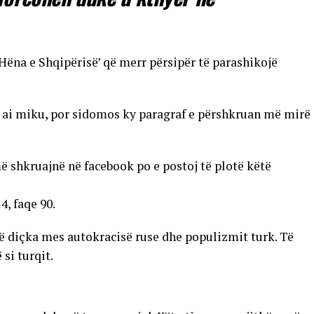
‘Hëna e Shqipërisë’ që merr përsipër të parashikojë
 ai miku, por sidomos ky paragraf e përshkruan më mirë
ë shkruajnë në facebook po e postoj të plotë këtë
4, faqe 90.
të diçka mes autokracisë ruse dhe populizmit turk. Të
 si turqit.