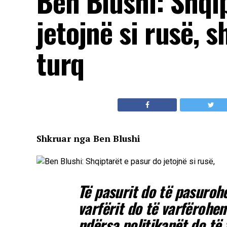
Ben Blushi: Shqi
jetojnë si rusë, s
turq
Shkruar nga Ben Blushi
Të pasurit do të pasurohe
varfërit do të varfërohen
ndërsa politikanët do të