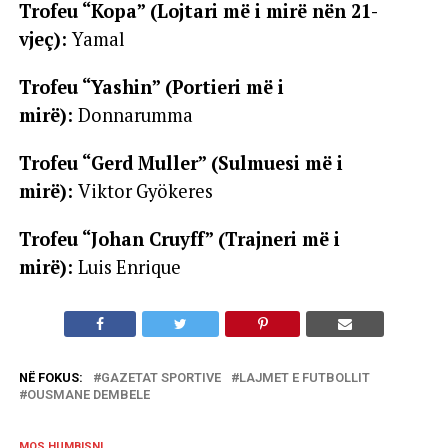
Trofeu “Kopa” (Lojtari më i mirë nën 21-
vjeç):
Yamal
Trofeu “Yashin” (Portieri më i
mirë):
Donnarumma
Trofeu “Gerd Muller” (Sulmuesi më i
mirë):
Viktor Gyökeres
Trofeu “Johan Cruyff” (Trajneri më i
mirë):
Luis Enrique
NË FOKUS:
GAZETAT SPORTIVE
LAJMET E FUTBOLLIT
OUSMANE DEMBELE
MOS HUMBISNI