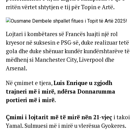
rritën vërtet shtytjen e tij për Topin e Artë.
Lojtari i kombëtares së Francës luajti një rol
kryesor në suksesin e PSG-së, duke realizuar tetë
gola dhe duke shënuar kundër kundërshtarëve të
mëdhenj si Manchester City, Liverpool dhe
Arsenal.
Në çmimet e tjera,
Luis Enrique u zgjodh
trajneri më i mirë, ndërsa Donnarumma
portieri më i mirë.
Çmimi i lojtarit më të mirë nën 21-vjeç
i takoi
Yamal. Sulmuesi më i mirë u vlerësua Gyokeres.