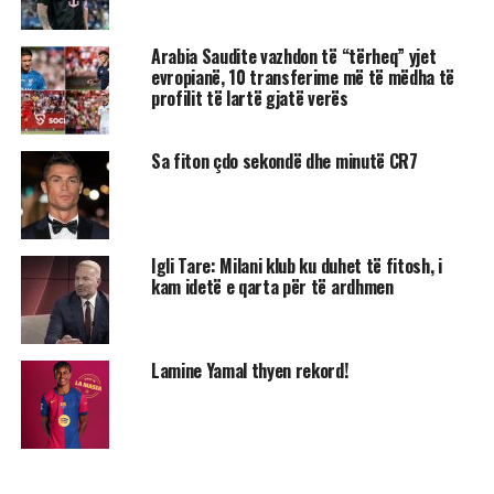
Arabia Saudite vazhdon të “tërheq” yjet
evropianë, 10 transferime më të mëdha të
profilit të lartë gjatë verës
Sa fiton çdo sekondë dhe minutë CR7
Igli Tare: Milani klub ku duhet të fitosh, i
kam idetë e qarta për të ardhmen
Lamine Yamal thyen rekord!