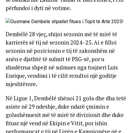
përfundoi i dyti në votime.
Dembélé 28 vjeç, shijoi sezonin më të mirë të
karrierës së tij në sezonin 2024–25. Ai e filloi
sezonin në pozicionin e tij të zakonshëm në
anën e djathtë të sulmit të PSG-së, por u
shndërrua shpejt në sulmues nga trajneri Luis
Enrique, vendimi i të cilit rezultoi një goditje
mjeshtërore.
Në Ligue 1, Dembélé shënoi 21 gola dhe dha tetë
asiste në 29 ndeshje, duke ndarë çmimin e
golashënuesit më të mirë të divizionit dhe duke
fituar një vend në Ekipin e Vitit, por ishin
performancat e tij në Ligën e Kampionëve që e