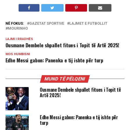
NË FOKUS:
GAZETAT SPORTIVE
LAJMET E FUTBOLLIT
MOURINHO
LAJMI I RRADHËS
Ousmane Dembele shpallet fitues i Topit të Artë 2025!
MOS HUMBISNI
Edhe Messi gabon: Panenka e tij ishte për turp
MUND TË PËLQENI
Ousmane Dembele shpallet fitues i Topit të
Artë 2025!
Edhe Messi gabon: Panenka e tij ishte për
turp