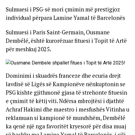
Sulmuesi i PSG-së mori çmimin më prestigjoz
individual përpara Lamine Yamal të Barcelonës
Sulmuesi i Paris Saint-Germain, Ousmane
Dembélé, është kurorëzuar fituesi i Topit të Artë
për meshkuj 2025.
Dominimi i skuadrës franceze dhe ecuria drejt
lavdisë së Ligës së Kampionëve nënkuptonin se
PSG kishte gjithmonë gjasa të strehonte fituesin
e çmimit të këtij viti. Ndërsa mbrojtësi i djathtë
Achraf Hakimi dhe maestro i mesfushës Vitinha u
reklamuan si kampionë të mundshëm, Dembélé
ka qenë një nga favoritët kryesorë për disa muaj
së bashku me Lamine Yamal të Barcelonës, i cili