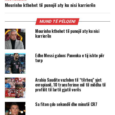
Mourinho kthehet të punojë aty ku nisi karrierën
MUND TË PËLQENI
Mourinho kthehet të punojë aty ku nisi
karrierën
Edhe Messi gabon: Panenka e tij ishte për
turp
Arabia Saudite vazhdon të “tërheq” yjet
evropianë, 10 transferime më të mëdha të
profilit të lartë gjatë verës
Sa fiton çdo sekondë dhe minutë CR7