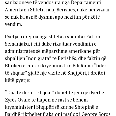
Blinken thotë se qëndron plotësisht pas
sanksioneve të vendosura nga Departamenti
Amerikan i Shtetit ndaj Berishës, duke nënvizuar
se nuk ka asnjë dyshim apo hezitim për këtë
vendim.
Pyetja u drejtua nga shtetasi shqiptar Fatjon
Semanjaku, i cili duke rikujtuar vendimin e
administratës së mëparshme amerikane për
shpalljen “non grata” të Berishës, dhe faktin që
Blinken e cilësoi kryeministrin Edi Rama “lider
të shquar” gjatë një vizite në Shqipëri, i drejtoi
këtë pyetje:
“Dua të di sa i “shquar” duhet të jem që dyert e
Zyrës Ovale të hapen në rast se bëhem
kryeministër i Shqipërisë kur në Shtëpinë e