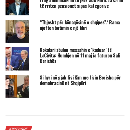
rroga minimale do të jetë 500 euro. Ja sa do
të rriten pensionet sipas kategorive
“Thjesht për kënaqësinë e shqipes”/ Rama
njofton botimin e një libri
Kokalari zbulon mesazhin e ‘koduar’ të
LaCivita: Humbjen në 11 maj ia faturon Sali
Berishës
Si hyri në gjak fisi Kim me fisin Berisha për
demokracinë në Shqipëri
KRYESORE