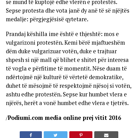
se mund të kuptojë edhe vlerën e protestës.
Sepse protesta dhe vota janë dy anë të së njëjtës
medalje: përgjegjësisë qytetare.
Prandaj këshilla ime është e thjeshtë: mos e
vulgarizoni protestën. Kemi bërë mjaftueshëm
dëm duke vulgarizuar votën, duke e trajtuar
shpesh si një mall që blihet e shitet për interesa
të vogla e përfitime të momentit. Nëse duam të
ndërtojmë një kulturë të vërtetë demokratike,
duhet të mësojmë të respektojmë njësoj si votën,
ashtu edhe protestën. Sepse kur humbet vlera e
njërës, herët a vonë humbet edhe vlera e tjetrës.
/
Podiumi.com media online prej vitit 2016