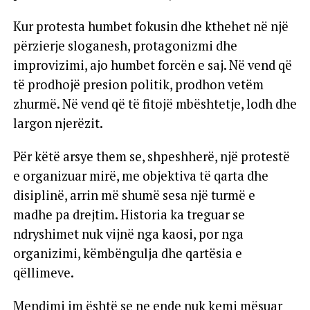
Kur protesta humbet fokusin dhe kthehet në një
përzierje sloganesh, protagonizmi dhe
improvizimi, ajo humbet forcën e saj. Në vend që
të prodhojë presion politik, prodhon vetëm
zhurmë. Në vend që të fitojë mbështetje, lodh dhe
largon njerëzit.
Për këtë arsye them se, shpeshherë, një protestë
e organizuar mirë, me objektiva të qarta dhe
disiplinë, arrin më shumë sesa një turmë e
madhe pa drejtim. Historia ka treguar se
ndryshimet nuk vijnë nga kaosi, por nga
organizimi, këmbëngulja dhe qartësia e
qëllimeve.
Mendimi im është se ne ende nuk kemi mësuar