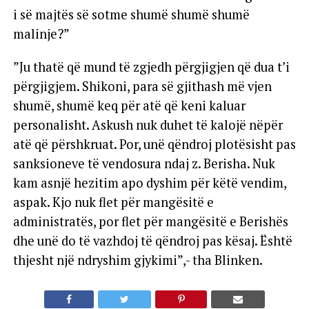
Bardhë rikthehet fraksioni mafioz i George Soros
i së majtës së sotme shumë shumë shumë
malinje?”
”Ju thatë që mund të zgjedh përgjigjen që dua t’i
përgjigjem. Shikoni, para së gjithash më vjen
shumë, shumë keq për atë që keni kaluar
personalisht. Askush nuk duhet të kalojë nëpër
atë që përshkruat. Por, unë qëndroj plotësisht pas
sanksioneve të vendosura ndaj z. Berisha. Nuk
kam asnjë hezitim apo dyshim për këtë vendim,
aspak. Kjo nuk flet për mangësitë e
administratës, por flet për mangësitë e Berishës
dhe unë do të vazhdoj të qëndroj pas kësaj. Është
thjesht një ndryshim gjykimi”,- tha Blinken.