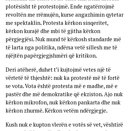
plotësisht të protestojmë. Ende ngatërrojmë
revoltën me rrëmujën, kurse angazhimin qytetar
me spektaklin. Protesta kërkon sinqeritet,
kërkon kurajë dhe mbi të gjitha kërkon
përgjegjësi. Nuk mund të kërkosh standarde më
të larta nga politika, ndërsa vetë sillesh me të
njëjtën papërgjegjshmëri që kritikon.
Deri atëherë, duhet t’i kujtojmë vetes një të
vërtetë të thjeshtë: nuk ka protestë më të fortë
se vota. Vota është protesta më e madhe, më e
pastër dhe më demokratike që ekziston. Ajo nuk
kërkon mikrofon, nuk kërkon pankarta dhe nuk
kërkon zhurmë. Kërkon vetëm ndërgjegje.
Kush nuk e kupton vlerën e votës së vet, vështirë