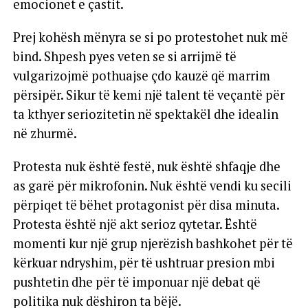
emocionet e çastit.
Prej kohësh mënyra se si po protestohet nuk më
bind. Shpesh pyes veten se si arrijmë të
vulgarizojmë pothuajse çdo kauzë që marrim
përsipër. Sikur të kemi një talent të veçantë për
ta kthyer seriozitetin në spektakël dhe idealin
në zhurmë.
Protesta nuk është festë, nuk është shfaqje dhe
as garë për mikrofonin. Nuk është vendi ku secili
përpiqet të bëhet protagonist për disa minuta.
Protesta është një akt serioz qytetar. Është
momenti kur një grup njerëzish bashkohet për të
kërkuar ndryshim, për të ushtruar presion mbi
pushtetin dhe për të imponuar një debat që
politika nuk dëshiron ta bëjë.