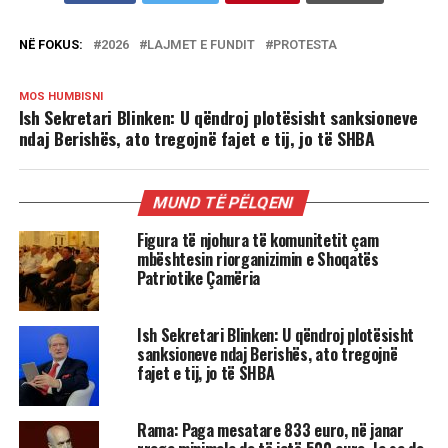
NË FOKUS:
2026
LAJMET E FUNDIT
PROTESTA
MOS HUMBISNI
Ish Sekretari Blinken: U qëndroj plotësisht sanksioneve
ndaj Berishës, ato tregojnë fajet e tij, jo të SHBA
MUND TË PËLQENI
Figura të njohura të komunitetit çam
mbështesin riorganizimin e Shoqatës
Patriotike Çamëria
Ish Sekretari Blinken: U qëndroj plotësisht
sanksioneve ndaj Berishës, ato tregojnë
fajet e tij, jo të SHBA
Rama: Paga mesatare 833 euro, në janar