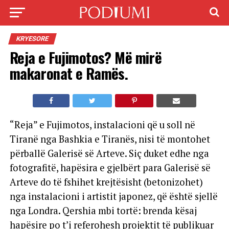
KRYESORE
Reja e Fujimotos? Më mirë
makaronat e Ramës.
“Reja” e Fujimotos, instalacioni që u soll në
Tiranë nga Bashkia e Tiranës, nisi të montohet
përballë Galerisë së Arteve. Siç duket edhe nga
fotografitë, hapësira e gjelbërt para Galerisë së
Arteve do të fshihet krejtësisht (betonizohet)
nga instalacioni i artistit japonez, që është sjellë
nga Londra. Qershia mbi tortë: brenda kësaj
hapësire po t’i referohesh projektit të publikuar