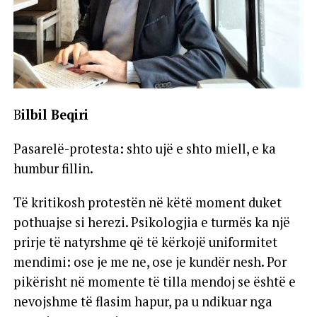
B
ilbil Beqiri
Pasarelë-protesta: shto ujë e shto miell, e ka
humbur fillin.
Të kritikosh protestën në këtë moment duket
pothuajse si herezi. Psikologjia e turmës ka një
prirje të natyrshme që të kërkojë uniformitet
mendimi: ose je me ne, ose je kundër nesh. Por
pikërisht në momente të tilla mendoj se është e
nevojshme të flasim hapur, pa u ndikuar nga