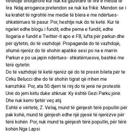
vetëdije shoqërore kur nuk ka gazetarë të lirë e media të
lira. Ndaj arroganca pretendon se nuk ka frikë. Mendon se i
ka krahët të ngrohtë me medie të blera e me ndërtues-
shkatërrues të pasur. Por, heshtje nuk do të ketë. Kur të
ngelet edhe blogu i fundit, edhe pema e fundit, edhe
llogaria e fundit e Twitter-it apo e FB, lufta për parkun dhe
për qytetin, do të vazhdojë. Propaganda do të vazhdojë,
shumë njerëz do të shohin apatikë sesi po na e marrin
Parkun e po ua japin ndërtues- shkatërruesve, bashkë me
tërë qytetin.
Do të vazhdojë të ketë njerëz që do të presin bileta për te
Cirku Belucci dhe do të shohin tigrat që rrihen me
kamzhikë. Por, ata 50 djem të rinj do të jenë në protestë.
Unë do jem këtu duke shkruar. Ky është Gezi Parku jonë.
Dhe nuk kemi tjetër veç atij.
Është e vërtetë, Z. Veliaj, mund të gënjesh tërë popullin për
pak kohë, mund të gënjesh edhe një pjesë të njerëzve për
tërë kohën. Por, nuk mund ta gënjesh tërë popullin, për tërë
kohën.Nga Lapsi