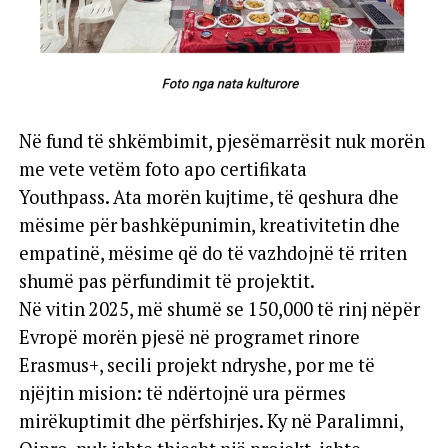
Në fund të shkëmbimit, pjesëmarrësit nuk morën
me vete vetëm foto apo certifikata
Youthpass. Ata morën kujtime, të qeshura dhe
mësime për bashkëpunimin, kreativitetin dhe
empatinë, mësime që do të vazhdojnë të rriten
shumë pas përfundimit të projektit.
Në vitin 2025, më shumë se 150,000 të rinj nëpër
Evropë morën pjesë në programet rinore
Erasmus+, secili projekt ndryshe, por me të
njëjtin mision: të ndërtojnë ura përmes
mirëkuptimit dhe përfshirjes. Ky në Paralimni,