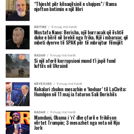
së lidershipit kaloi përmes një platforme si
Discord – një arenë e shpërndarë, horizontale
dhe e padukshme për aparatin shtetëror.
Kjo është revolta e turmave që Ortega y Gasset
(1930/1993) e përshkroi dekada më parë:
momenti kur “masa” nuk pranon më të
udhëhiqet, por e sheh veten si bartëse të
drejtimit. Por ndryshe nga turmat e shekullit XX,
masa e re nuk është trup fizik në bulevard, por
rrjet fluid që prodhon vendime kolektive në
servera dhe kanale digjitale. Ky është shembulli i
pastër i asaj që Bennett dhe Segerberg (2012) e
quajnë “connective action”: organizim pa
strukturë klasike, ku identiteti kolektiv lind nga
ndërveprimi i vazhdueshëm në platforma.