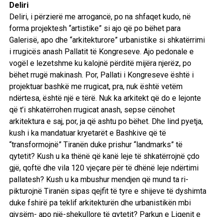
Deliri
Deliri, i përzierë me arrogancë, po na shfaqet kudo, në
forma projektesh “artistike” si ajo që po bëhet para
Galerisë, apo dhe “arkitekturore” urbanistike si shkatërrimi
i rrugicës anash Pallatit të Kongreseve. Ajo pedonale e
vogël e lezetshme ku kalojnë përditë mijëra njerëz, po
bëhet rrugë makinash. Por, Pallati i Kongreseve është i
projektuar bashkë me rrugicat, pra, nuk është vetëm
ndërtesa, është një e tërë. Nuk ka arkitekt që do e lejonte
që t’i shkatërrohen rrugicat anash, sepse cënohet
arkitektura e saj, por, ja që ashtu po bëhet. Dhe lind pyetja,
kush i ka mandatuar kryetarët e Bashkive që të
“transformojnë” Tiranën duke prishur “landmarks” të
qytetit? Kush u ka thënë që kanë leje të shkatërrojnë çdo
gjë, qoftë dhe vila 120 vjeçare për të dhënë leje ndërtimi
pallatesh? Kush u ka mbushur mendjen që mund ta ri-
pikturojnë Tiranën sipas qejfit të tyre e shijeve të dyshimta
duke fshirë pa teklif arkitekturën dhe urbanistikën mbi
gjysëm- apo një-shekullore të qytetit? Parkun e Liqenit e