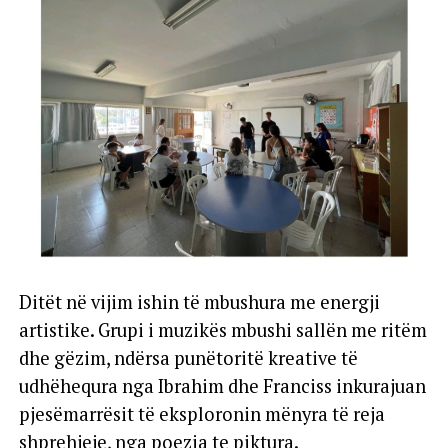
Ditët në vijim ishin të mbushura me energji
artistike. Grupi i muzikës mbushi sallën me ritëm
dhe gëzim, ndërsa punëtoritë kreative të
udhëhequra nga Ibrahim dhe Franciss inkurajuan
pjesëmarrësit të eksploronin mënyra të reja
shprehjeje, nga poezia te piktura.