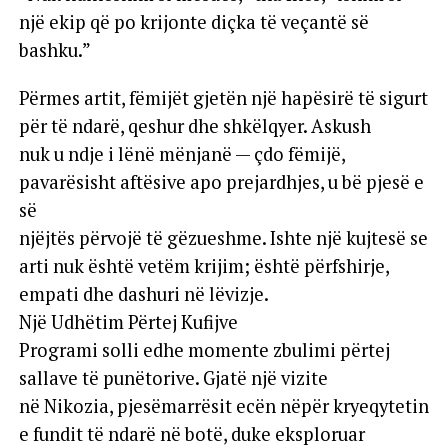
një ekip që po krijonte diçka të veçantë së
bashku.”
Përmes artit, fëmijët gjetën një hapësirë të sigurt
për të ndarë, qeshur dhe shkëlqyer. Askush
nuk u ndje i lënë mënjanë — çdo fëmijë,
pavarësisht aftësive apo prejardhjes, u bë pjesë e
së
njëjtës përvojë të gëzueshme. Ishte një kujtesë se
arti nuk është vetëm krijim; është përfshirje,
empati dhe dashuri në lëvizje.
Një Udhëtim Përtej Kufijve
Programi solli edhe momente zbulimi përtej
sallave të punëtorive. Gjatë një vizite
në Nikozia, pjesëmarrësit ecën nëpër kryeqytetin
e fundit të ndarë në botë, duke eksploruar