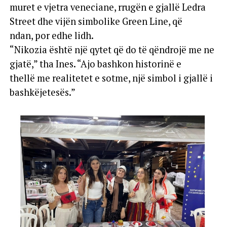
muret e vjetra veneciane, rrugën e gjallë Ledra
Street dhe vijën simbolike Green Line, që
ndan, por edhe lidh.
“Nikozia është një qytet që do të qëndrojë me ne
gjatë,” tha Ines. “Ajo bashkon historinë e
thellë me realitetet e sotme, një simbol i gjallë i
bashkëjetesës.”