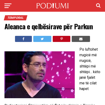
TEMPORAL
Aleanca e qelbësirave për Parkun
Po luftohet
rrugicë më
rrugicë,
shtëpi më
shtëpi… këto
janë fjalët
me të cilat
hapet