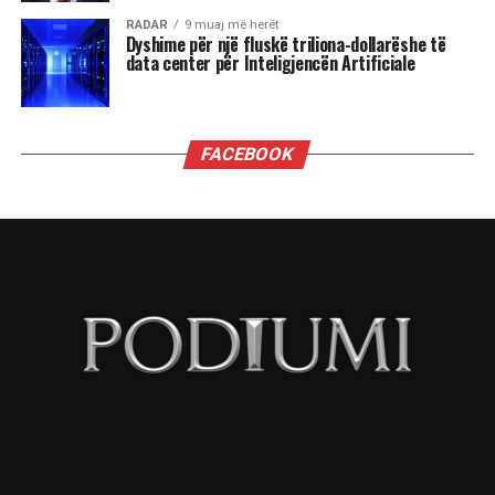
Në këtë kuptim, protestat nepaleze nuk janë
revoltë spontane, por shfaqje e një realiteti ku
legjitimiteti nuk matet më vetëm nga procedurat
kushtetuese. Hirschman (1970) na kujtonte tri
opsionet e qytetarit përballë institucioneve:
“exit, voice, loyalty.” Brezi i ri nepalez nuk ka
luksin e exit – emigracioni nuk është zgjidhje për
të gjithë – dhe as luksin e loyalty ndaj një elite të
korruptuar. Prandaj zgjedh voice, por e bën atë
me instrumentet që njeh: rrjetet sociale.
Kjo zhvendosje sjell tre implikime të forta:
Së pari, institucionet klasike janë të tejkaluara.
Parlamenti, partitë dhe procedurat nuk ishin më
arbitri i tranzicionit; vendimi u imponua nga
rrjetet. Ky është paralajmërim për çdo demokraci