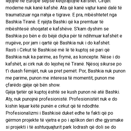
lejojnë në Europë sepse keqtrajtojnë kafshët. Cirqet
moderne nuk kanë kafshë. Ata që kanë vajtur kanë dalë të
traumatizuar nga rrahja e tigrave. E pra, mbështetet nga
Bashkia Tiranë. E njëjta Bashki që ka premtuar të
mbështesë shoqatat e kafshëve. S’kam dyshim se
Bashkia po bën e do bëjë diçka për të ndihmuar kafshët e
rrugëve, por jam i qartë që Bashkia nuk i do kafshët.
Rasti i Cirkut të Bashkisë më lë të kuptoj së pari që
Bashkia nuk ka parime, as frymë, as koncepte. Nëse i do
kafshët, ai cirk nuk do lejohej në Tiranë. Njësoj sikurse po
t’i duash fëmijët, nuk ua pret pemët. Por, Bashkia nuk punon
me parime, punon me interesa të momentit, punon me
çfarëdo gjëje që bën show.
Gjëja tjetër që kuptoj është se kush punon në atë Bashki.
Aty, nuk punojnë profesionistë. Profesionistët nuk e do
kishin lejuar këtë punën e cirkut që të ndodhte.
Profesionalizmi i Bashkisë duket edhe te fakti që po
gërmon projekte të vjetra e po i aplikon deri dhe gjysmake
si projekti i të ashtuquajturit park lodrash që doli se do