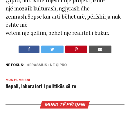
Qipro, nuk ishte thjesht një projekt, ishte
një mozaik kulturash, ngjyrash dhe
zemrash.Sepse kur arti bëhet urë, përfshirja nuk
është më
vetëm një qëllim, bëhet një realitet i bukur.
NË FOKUS:
ERASMUS+ NË QIPRO
MOS HUMBISNI
Nepali, laboratori i politikës së re
MUND TË PËLQENI