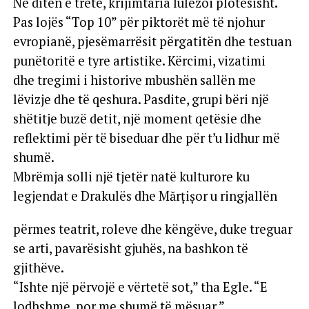
Në ditën e tretë, krijimtaria lulëzoi plotësisht.
Pas lojës “Top 10” për piktorët më të njohur
evropianë, pjesëmarrësit përgatitën dhe testuan
punëtoritë e tyre artistike. Kërcimi, vizatimi
dhe tregimi i historive mbushën sallën me
lëvizje dhe të qeshura. Pasdite, grupi bëri një
shëtitje buzë detit, një moment qetësie dhe
reflektimi për të biseduar dhe për t’u lidhur më
shumë.
Mbrëmja solli një tjetër natë kulturore ku
legjendat e Drakulës dhe Mărțișor u ringjallën
përmes teatrit, roleve dhe këngëve, duke treguar
se arti, pavarësisht gjuhës, na bashkon të
gjithëve.
“Ishte një përvojë e vërtetë sot,” tha Egle. “E
lodhshme, por me shumë të mësuar.”