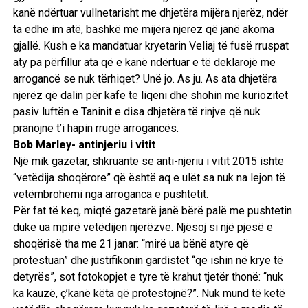
kanë ndërtuar vullnetarisht me dhjetëra mijëra njerëz, ndër
ta edhe im atë, bashkë me mijëra njerëz që janë akoma
gjallë. Kush e ka mandatuar kryetarin Veliaj të fusë rruspat
aty pa përfillur ata që e kanë ndërtuar e të deklarojë me
arrogancë se nuk tërhiqet? Unë jo. As ju. As ata dhjetëra
njerëz që dalin për kafe te liqeni dhe shohin me kuriozitet
pasiv luftën e Taninit e disa dhjetëra të rinjve që nuk
pranojnë t’i hapin rrugë arrogancës.
Bob Marley- antinjeriu i vitit
Një mik gazetar, shkruante se anti-njeriu i vitit 2015 ishte
“vetëdija shoqërore” që është aq e ulët sa nuk na lejon të
vetëmbrohemi nga arroganca e pushtetit.
Për fat të keq, miqtë gazetarë janë bërë palë me pushtetin
duke ua mpirë vetëdijen njerëzve. Njësoj si një pjesë e
shoqërisë tha me 21 janar: “mirë ua bënë atyre që
protestuan” dhe justifikonin gardistët “që ishin në krye të
detyrës”, sot fotokopjet e tyre të krahut tjetër thonë: “nuk
ka kauzë, ç’kanë këta që protestojnë?”. Nuk mund të ketë