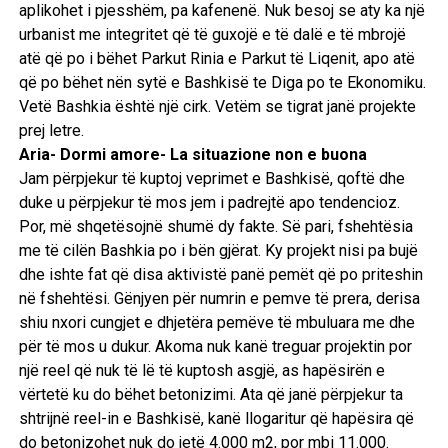
aplikohet i pjesshëm, pa kafenenë. Nuk besoj se aty ka një
urbanist me integritet që të guxojë e të dalë e të mbrojë
atë që po i bëhet Parkut Rinia e Parkut të Liqenit, apo atë
që po bëhet nën sytë e Bashkisë te Diga po te Ekonomiku.
Vetë Bashkia është një cirk. Vetëm se tigrat janë projekte
prej letre.
Aria- Dormi amore- La situazione non e buona
Jam përpjekur të kuptoj veprimet e Bashkisë, qoftë dhe
duke u përpjekur të mos jem i padrejtë apo tendencioz.
Por, më shqetësojnë shumë dy fakte. Së pari, fshehtësia
me të cilën Bashkia po i bën gjërat. Ky projekt nisi pa bujë
dhe ishte fat që disa aktivistë panë pemët që po priteshin
në fshehtësi. Gënjyen për numrin e pemve të prera, derisa
shiu nxori cungjet e dhjetëra pemëve të mbuluara me dhe
për të mos u dukur. Akoma nuk kanë treguar projektin por
një reel që nuk të lë të kuptosh asgjë, as hapësirën e
vërtetë ku do bëhet betonizimi. Ata që janë përpjekur ta
shtrijnë reel-in e Bashkisë, kanë llogaritur që hapësira që
do betonizohet nuk do jetë 4.000 m2, por mbi 11.000.