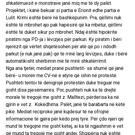
shkatërruesit e monstrave janë miq me të dy palët.
Projektet, i kanë bekuar si partia e Erionit edhe partia e
Lulit. Krimi është bërë në bashkëpunim. Pra, qëllimi nuk
është të mbrohet ajo pak hapësirë që ka mbetur, qëllimi
është të duket sikur po mbrohet. Ndaj është hipokrite
piratimi nga PD-ja i lëvizjes për parkun. Ky piratim i bëri
njerëzit që vërtet shqetësohen për atë që po i ndodh
parkut (e nuk janë pak) që të rrinë larg lëvizjes, duke i bërë
automatikisht shërbimin më të mirë shkatërrimit.
Nga ana tjetër, mediat pranë pushtetit- sa shumë që janë
bërë- u morën me CV-në e atyre që ishin në protestë.
Pushteti tentoi të denigrojë protestën duke treguar me
gisht disa pjesëmarrës. Por, pushteti nuk ka të drejtë
morale të tregojë me gisht z. Malltezi, përderisa ka në
gjirin e vet z. Kokëdhima. Palët, janë të barabarta në këtë
pikë. Mediat reciproke janë kujdesur të na ofrojnë
informacione të gjëra për këdo prej tyre. Për çdo njeri që
mund të tregojnë me gisht këtej, ai ka të ngjashmin e vet
që mund ta tregojë me gisht andej. Shqipëria nuk është