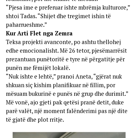
“Pjesa ime e preferuar ishte mbrëmja kulturore,”
shtoi Tadas. “Shijet dhe tregimet ishin të
paharrueshme.”
Kur Arti Flet nga Zemra
Teksa projekti avanconte, po ashtu thellohej
edhe emocionalisht. Më 26 tetor, pjesëmarrësit
prezantuan punëtoritë e tyre në përgatitje për
punën me fëmijët lokalë.
“Nuk ishte e lehtë,” pranoi Aneta, “gjërat nuk
shkuan siç kishim planifikuar në fillim, por
mësuam bukurinë e punës në grup dhe durimit.”
Më vonë, ajo gjeti pak qetësi pranë detit, duke
parë valët, një moment falënderimi pas një dite
të gjatë dhe plot rritje.