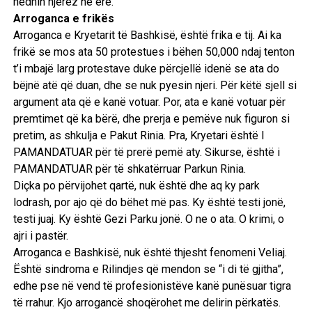
hedhin njerëz në erë.
Arroganca e frikës
Arroganca e Kryetarit të Bashkisë, është frika e tij. Ai ka
frikë se mos ata 50 protestues i bëhen 50,000 ndaj tenton
t’i mbajë larg protestave duke përcjellë idenë se ata do
bëjnë atë që duan, dhe se nuk pyesin njeri. Për këtë sjell si
argument ata që e kanë votuar. Por, ata e kanë votuar për
premtimet që ka bërë, dhe prerja e pemëve nuk figuron si
pretim, as shkulja e Pakut Rinia. Pra, Kryetari është I
PAMANDATUAR për të prerë pemë aty. Sikurse, është i
PAMANDATUAR për të shkatërruar Parkun Rinia.
Diçka po përvijohet qartë, nuk është dhe aq ky park
lodrash, por ajo që do bëhet më pas. Ky është testi jonë,
testi juaj. Ky është Gezi Parku jonë. O ne o ata. O krimi, o
ajri i pastër.
Arroganca e Bashkisë, nuk është thjesht fenomeni Veliaj.
Është sindroma e Rilindjes që mendon se “i di të gjitha”,
edhe pse në vend të profesionistëve kanë punësuar tigra
të rrahur. Kjo arrogancë shoqërohet me delirin përkatës.