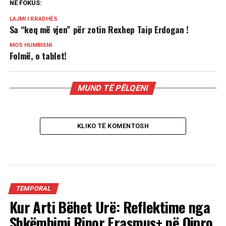
NË FOKUS:
LAJMI I RRADHËS
Sa “keq më vjen” për zotin Rexhep Taip Erdogan !
MOS HUMBISNI
Folmë, o tablet!
MUND TË PËLQENI
KLIKO TË KOMENTOSH
TEMPORAL
Kur Arti Bëhet Urë: Reflektime nga
Shkëmbimi Rinor Erasmus+ në Qipro