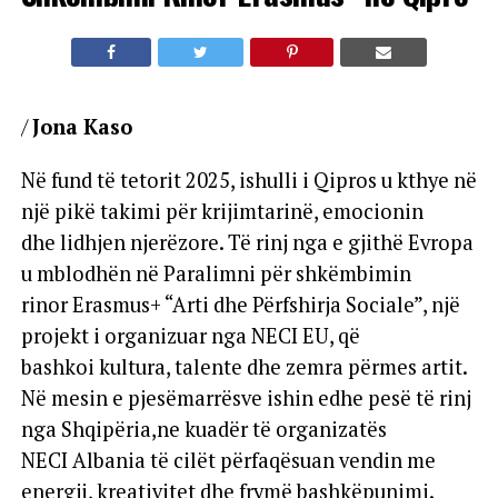
/
Jona Kaso
Në fund të tetorit 2025, ishulli i Qipros u kthye në
një pikë takimi për krijimtarinë, emocionin
dhe lidhjen njerëzore. Të rinj nga e gjithë Evropa
u mblodhën në Paralimni për shkëmbimin
rinor Erasmus+ “Arti dhe Përfshirja Sociale”, një
projekt i organizuar nga NECI EU, që
bashkoi kultura, talente dhe zemra përmes artit.
Në mesin e pjesëmarrësve ishin edhe pesë të rinj
nga Shqipëria,ne kuadër të organizatës
NECI Albania të cilët përfaqësuan vendin me
energji, kreativitet dhe frymë bashkëpunimi.