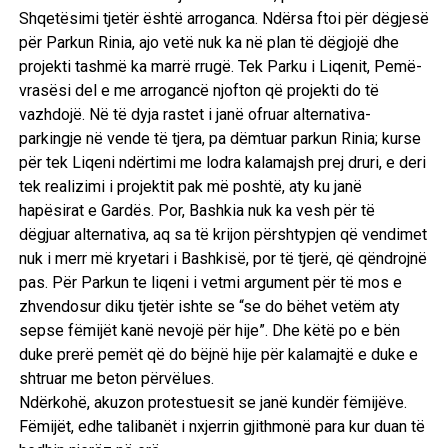
Shqetësimi tjetër është arroganca. Ndërsa ftoi për dëgjesë
për Parkun Rinia, ajo vetë nuk ka në plan të dëgjojë dhe
projekti tashmë ka marrë rrugë. Tek Parku i Liqenit, Pemë-
vrasësi del e me arrogancë njofton që projekti do të
vazhdojë. Në të dyja rastet i janë ofruar alternativa-
parkingje në vende të tjera, pa dëmtuar parkun Rinia; kurse
për tek Liqeni ndërtimi me lodra kalamajsh prej druri, e deri
tek realizimi i projektit pak më poshtë, aty ku janë
hapësirat e Gardës. Por, Bashkia nuk ka vesh për të
dëgjuar alternativa, aq sa të krijon përshtypjen që vendimet
nuk i merr më kryetari i Bashkisë, por të tjerë, që qëndrojnë
pas. Për Parkun te liqeni i vetmi argument për të mos e
zhvendosur diku tjetër ishte se “se do bëhet vetëm aty
sepse fëmijët kanë nevojë për hije”. Dhe këtë po e bën
duke prerë pemët që do bëjnë hije për kalamajtë e duke e
shtruar me beton përvëlues.
Ndërkohë, akuzon protestuesit se janë kundër fëmijëve.
Fëmijët, edhe talibanët i nxjerrin gjithmonë para kur duan të