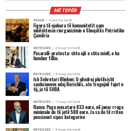
TEMPORAL
Nepali, laboratori i politikës së re
Klajdi Logu*
Revolta e ditëve të fundit në Nepal nuk është
thjesht episod i një qeverie të rrëzuar. Është
simptomë e një ndryshimi më të thellë: hyrja e
brezit digjital në lojën politike jo si aktor pasiv,
por si arbitër që imponon zgjedhje. Më
dramatikja nuk është dorëheqja e një
kryeministri, por fakti se procesi i përzgjedhjes