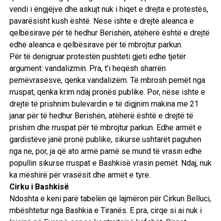
vendi i ëngjëjve dhe askujt nuk i hiqet e drejta e protestës,
pavarësisht kush është. Nëse ishte e drejtë aleanca e
qelbësirave për të hedhur Berishën, atëherë është e drejtë
edhe aleanca e qelbësirave për të mbrojtur parkun.
Për të denigruar protestën pushteti gjeti edhe tjetër
argument: vandalizmin. Pra, t’i heqësh sharrën
pemëvrasësve, qenka vandalizëm. Të mbrosh pemët nga
rruspat, qenka krim ndaj pronës publike. Por, nëse ishte e
drejtë të prishnim bulevardin e të digjnim makina me 21
janar për të hedhur Berishën, atëherë është e drejtë të
prishim dhe rruspat për të mbrojtur parkun. Edhe armët e
gardistëve janë pronë publike, sikurse ushtarët paguhen
nga ne, por, ja që ato armë pamë se mund të vrasin edhe
popullin sikurse rruspat e Bashkisë vrasin pemët. Ndaj, nuk
ka mëshirë për vrasësit dhe armët e tyre.
Cirku i Bashkisë
Ndoshta e keni parë tabelën që lajmëron për Cirkun Belluci,
mbështetur nga Bashkia e Tiranës. E pra, cirqe si ai nuk i