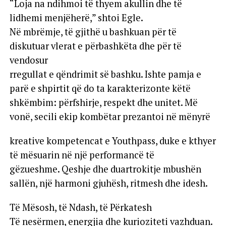
“Loja na ndihmoi të thyem akullin dhe të
lidhemi menjëherë,” shtoi Egle.
Në mbrëmje, të gjithë u bashkuan për të
diskutuar vlerat e përbashkëta dhe për të
vendosur
rregullat e qëndrimit së bashku. Ishte pamja e
parë e shpirtit që do ta karakterizonte këtë
shkëmbim: përfshirje, respekt dhe unitet. Më
vonë, secili ekip kombëtar prezantoi në mënyrë
kreative kompetencat e Youthpass, duke e kthyer
të mësuarin në një performancë të
gëzueshme. Qeshje dhe duartrokitje mbushën
sallën, një harmoni gjuhësh, ritmesh dhe idesh.
Të Mësosh, të Ndash, të Përkatesh
Të nesërmen, energjia dhe kurioziteti vazhduan.