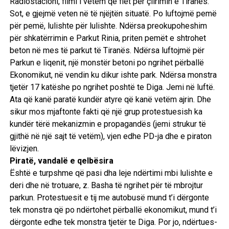
Radiostacioni, filmi i vetëm që flet për çlirimin e Tiranës.
Sot, e gjejmë veten në të njëjtën situatë. Po luftojmë pemë
për pemë, lulishte për lulishte. Ndërsa preokupoheshim
për shkatërrimin e Parkut Rinia, priten pemët e shtrohet
beton në mes të parkut të Tiranës. Ndërsa luftojmë për
Parkun e liqenit, një monstër betoni po ngrihet përballë
Ekonomikut, në vendin ku dikur ishte park. Ndërsa monstra
tjetër 17 katëshe po ngrihet poshtë te Diga. Jemi në luftë.
Ata që kanë paratë kundër atyre që kanë vetëm ajrin. Dhe
sikur mos mjaftonte fakti që një grup protestuesish ka
kundër tërë mekanizmin e propagandës (jemi strukur të
gjithë në një sajt të vetëm), vjen edhe PD-ja dhe e piraton
lëvizjen.
Piratë, vandalë e qelbësira
Është e turpshme që pasi dha leje ndërtimi mbi lulishte e
deri dhe në trotuare, z. Basha të ngrihet për të mbrojtur
parkun. Protestuesit e tij me autobusë mund t’i dërgonte
tek monstra që po ndërtohet përballë ekonomikut, mund t’i
dërgonte edhe tek monstra tjetër te Diga. Por jo, ndërtues-