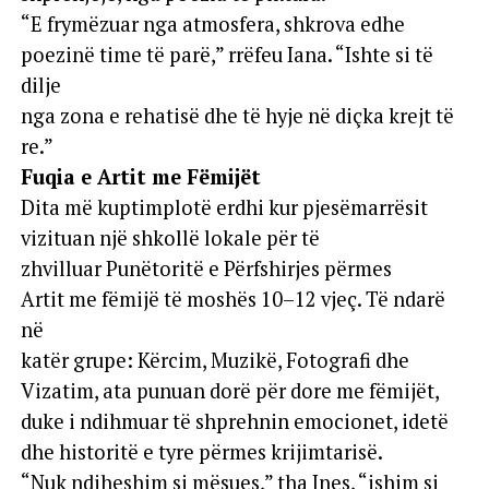
“E frymëzuar nga atmosfera, shkrova edhe
poezinë time të parë,” rrëfeu Iana. “Ishte si të
dilje
nga zona e rehatisë dhe të hyje në diçka krejt të
re.”
Fuqia e Artit me Fëmijët
Dita më kuptimplotë erdhi kur pjesëmarrësit
vizituan një shkollë lokale për të
zhvilluar Punëtoritë e Përfshirjes përmes
Artit me fëmijë të moshës 10–12 vjeç. Të ndarë
në
katër grupe: Kërcim, Muzikë, Fotografi dhe
Vizatim, ata punuan dorë për dore me fëmijët,
duke i ndihmuar të shprehnin emocionet, idetë
dhe historitë e tyre përmes krijimtarisë.
“Nuk ndiheshim si mësues,” tha Ines, “ishim si