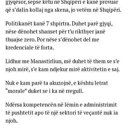
gjyqësor, sepse këtu në Shqipëri e kanë provuar
që s’dalin kollaj nga skena, jo vetëm në Shqipëri.
Politikanët kanë 7 shpirtra. Duhet parë gjyqi,
nëse dënohet shanset për t’u rikthyer janë
thuajse zero. Por nëse s’dënohet del me
kredenciale të forta.
Lidhur me Manastirliun, më duhet të them se s’e
njoh mirë, s’e kam ndjekur mirë aktivitetin e saj.
Nuk e kam parë ta akuzojnë, e kështu letrat
“morale” duket se i ka në rregull.
Ndërsa kompetencën në lëmin e administrimit
të pushtetit apo të një sektori të veçantë nuk ia
njoh.