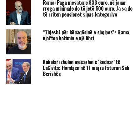
Rama: Paga mesatare 833 euro, në janar
rroga minimale do të jetë 500 euro. Ja sa do
të rriten pensionet sipas kategorive
“Thjesht për kënaqësinë e shqipes”/ Rama
njofton botimin e një libri
Kokalari zbulon mesazhin e ‘koduar’ të
LaCivita: Humbjen në 11 maj ia faturon Sali
Berishës
AKTUALITET
“Edi Rama është politikani më me
fat”