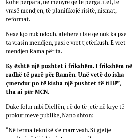
kohë përpara, në mënyrë që të përgatitet, të
vrasë mendjen, të planifikojë risitë, nismat,
reformat.
Nëse kjo nuk ndodh, atëherë i bie që nuk ka pse
ta vrasin mendjen, pasi e vret tjetërkush. E vret
mendjen Rama për ta.
Ky është një pushtet i frikshëm. I frikshëm në
radhë të parë për Ramën. Unë vetë do isha
çmendur po të kisha një pushtet të tillë”,
tha ai për MCN.
Duke folur mbi Diellën, që do të jetë në krye të
prokurimeve publike, Nano shton:
“Në terma teknikë s’e marr vesh. Si gjetje