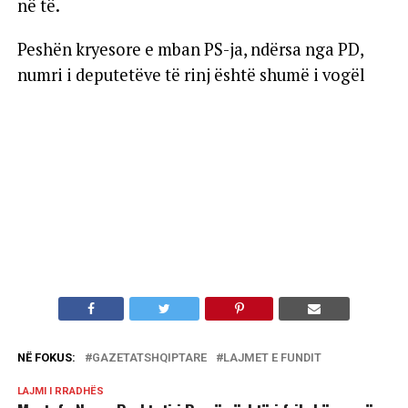
në të.
Peshën kryesore e mban PS-ja, ndërsa nga PD,
numri i deputetëve të rinj është shumë i vogël
NË FOKUS:
GAZETATSHQIPTARE
LAJMET E FUNDIT
LAJMI I RRADHËS