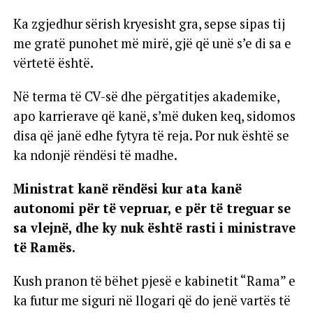
Ka zgjedhur sërish kryesisht gra, sepse sipas tij
me gratë punohet më mirë, gjë që unë s’e di sa e
vërtetë është.
Në terma të CV-së dhe përgatitjes akademike,
apo karrierave që kanë, s’më duken keq, sidomos
disa që janë edhe fytyra të reja. Por nuk është se
ka ndonjë rëndësi të madhe.
Ministrat kanë rëndësi kur ata kanë
autonomi për të vepruar, e për të treguar se
sa vlejnë, dhe ky nuk është rasti i ministrave
të Ramës.
Kush pranon të bëhet pjesë e kabinetit “Rama” e
ka futur me siguri në llogari që do jenë vartës të