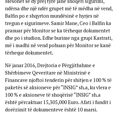
Mësohet se dy prej tyre janë shoqëri sigurimi,
ndërsa dhe një ndër grupet më të mëdha në vend,
Balfin po e shqyrton mundësinë e hyrjes në
tregun e sigurimeve. Samir Mane, Ceo i Balfin ka
pranuar për Monitor se ka tërhequr dokumentet
dhe po i studion. Edhe burime nga grupi Kastrati,
më i madhi në vend pohuan për Monitor se kanë
tërhequr dokumentet.
Në janar 2016, Drejtoria e Përgjithshme e
Shërbimeve Qeveritare në Ministrinë e
Financave njoftoi tenderin për shitjen e 100 % të
paketës së aksioneve për “INSIG” sh.a, ku vlera e
100 % e aksioneve të shoqërisë “INSIG” sh.a
është përcaktuar 15,305,000 Euro. Afati i fundit i
dorëzimit të dokumenteve është 10 marsi.