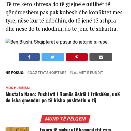
Të tre këto shtresa do të gjejnë ekuilibër të
qëndrueshëm pas pak kohësh dhe konfiktet mes
tyre, nëse kur të ndodhin, do të jenë të ashpra
dhe nëse do të ndodhin, do të jenë të shkurtra.
NË FOKUS:
GAZETATSHQIPTARE
LAJMET E FUNDIT
MOS HUMBISNI
Mustafa Nano: Pushteti i Ramës është i frikshëm, unë
do isha çmendur po të kisha pushtetin e tij
MUND TË PËLQENI
Figura të njohura të komunitetit çam