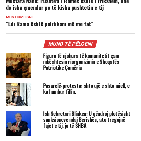
Mustafa Nano: Pushteti i Ramës është i frikshëm, unë
do isha çmendur po të kisha pushtetin e tij
MOS HUMBISNI
“Edi Rama është politikani më me fat”
MUND TË PËLQENI
Figura të njohura të komunitetit çam
mbështesin riorganizimin e Shoqatës
Patriotike Çamëria
Pasarelë-protesta: shto ujë e shto miell, e
ka humbur fillin.
Ish Sekretari Blinken: U qëndroj plotësisht
sanksioneve ndaj Berishës, ato tregojnë
fajet e tij, jo të SHBA