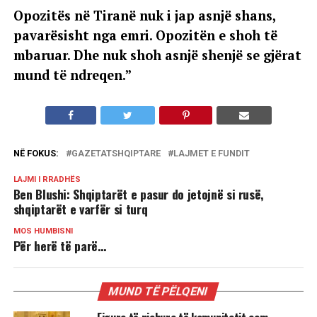
Opozitës në Tiranë nuk i jap asnjë shans,
pavarësisht nga emri. Opozitën e shoh të
mbaruar. Dhe nuk shoh asnjë shenjë se gjërat
mund të ndreqen.”
NË FOKUS:
GAZETATSHQIPTARE
LAJMET E FUNDIT
LAJMI I RRADHËS
Ben Blushi: Shqiptarët e pasur do jetojnë si rusë,
shqiptarët e varfër si turq
MOS HUMBISNI
Për herë të parë…
MUND TË PËLQENI