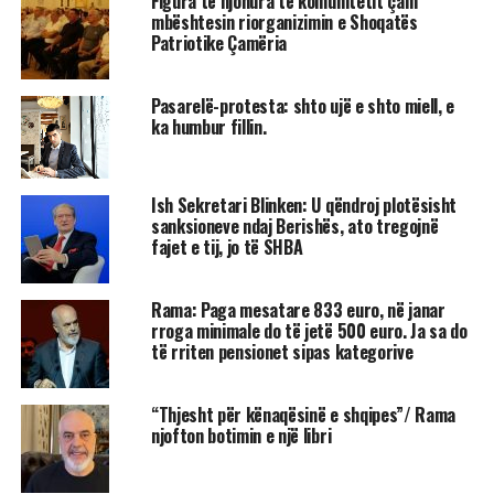
Figura të njohura të komunitetit çam
mbështesin riorganizimin e Shoqatës
Patriotike Çamëria
Pasarelë-protesta: shto ujë e shto miell, e
ka humbur fillin.
Ish Sekretari Blinken: U qëndroj plotësisht
sanksioneve ndaj Berishës, ato tregojnë
fajet e tij, jo të SHBA
Rama: Paga mesatare 833 euro, në janar
rroga minimale do të jetë 500 euro. Ja sa do
të rriten pensionet sipas kategorive
“Thjesht për kënaqësinë e shqipes”/ Rama
njofton botimin e një libri