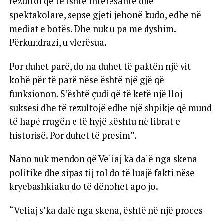
rezultoi që të ishte interesante dhe
spektakolare, sepse gjeti jehonë kudo, edhe në
mediat e botës. Dhe nuk u pa me dyshim.
Përkundrazi, u vlerësua.
Por duhet parë, do na duhet të paktën një vit
kohë për të parë nëse është një gjë që
funksionon. S’është çudi që të ketë një lloj
suksesi dhe të rezultojë edhe një shpikje që mund
të hapë rrugën e të hyjë kështu në librat e
historisë. Por duhet të presim”.
Nano nuk mendon që Veliaj ka dalë nga skena
politike dhe sipas tij rol do të luajë fakti nëse
kryebashkiaku do të dënohet apo jo.
“Veliaj s’ka dalë nga skena, është në një proces