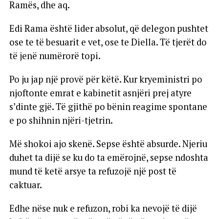
Ramës, dhe aq.
Edi Rama është lider absolut, që delegon pushtet
ose te të besuarit e vet, ose te Diella. Të tjerët do
të jenë numërorë topi.
Po ju jap një provë për këtë. Kur kryeministri po
njoftonte emrat e kabinetit asnjëri prej atyre
s’dinte gjë. Të gjithë po bënin reagime spontane
e po shihnin njëri-tjetrin.
Më shokoi ajo skenë. Sepse është absurde. Njeriu
duhet ta dijë se ku do ta emërojnë, sepse ndoshta
mund të ketë arsye ta refuzojë një post të
caktuar.
Edhe nëse nuk e refuzon, robi ka nevojë të dijë