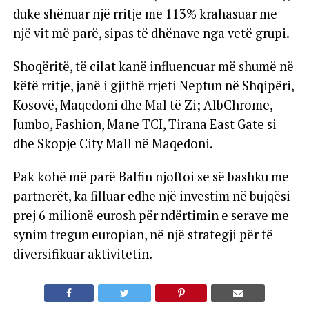
duke shënuar një rritje me 113% krahasuar me
një vit më parë, sipas të dhënave nga vetë grupi.
Shoqëritë, të cilat kanë influencuar më shumë në
këtë rritje, janë i gjithë rrjeti Neptun në Shqipëri,
Kosovë, Maqedoni dhe Mal të Zi; AlbChrome,
Jumbo, Fashion, Mane TCI, Tirana East Gate si
dhe Skopje City Mall në Maqedoni.
Pak kohë më parë Balfin njoftoi se së bashku me
partnerët, ka filluar edhe një investim në bujqësi
prej 6 milionë eurosh për ndërtimin e serave me
synim tregun europian, në një strategji për të
diversifikuar aktivitetin.