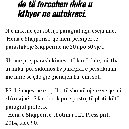
do të forcohen duke u
kthyer ne autokraci.
Një mik më çoi sot një paragraf nga eseja ime,
‘Hëna e Shqipërisë’ që merr përsipër të
parashikojë Shqipërinë në 20 apo 50 vjet.
Shumë prej parashikimeve të kanë dalë, më tha
ai miku, por sidomos ky paragraf e përshkruan
më mirë se çdo gjë gjendjen ku jemi sot.
Për kënaqësinë e tij dhe të shumë njerëzve që më
shkruajnë në facebook po e postoj të plotë këtë
paragraf profetik:
“Hëna e Shqipërisë”, botim i UET Press prill
2014, faqe 90.