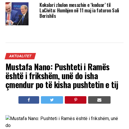
Kokalari zbulon mesazhin e ‘koduar’ të
LaCivita: Humbjen në 11 maj ia faturon Sali
Berishës
AKTUALITET
Mustafa Nano: Pushteti i Ramës
është i frikshëm, unë do isha
çmendur po të kisha pushtetin e tij