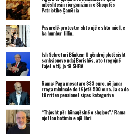
mbështesin riorganizimin e Shoqatës
Patriotike Çamëria
Pasarelë-protesta: shto ujë e shto miell, e
ka humbur fillin.
Ish Sekretari Blinken: U qëndroj plotësisht
sanksioneve ndaj Berishës, ato tregojnë
fajet e tij, jo të SHBA
Rama: Paga mesatare 833 euro, në janar
rroga minimale do të jetë 500 euro. Ja sa do
të rriten pensionet sipas kategorive
“Thjesht për kënaqësinë e shqipes”/ Rama
njofton botimin e një libri