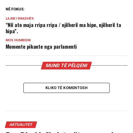
NË FOKUS:
LAJMI I RRADHËS
“Në ato maja rripa ­rripa / njëherë ma hipe, njëherë ta
hipa”.
MOS HUMBISNI
Momente pikante nga parlamenti
MUND TË PËLQENI
KLIKO TË KOMENTOSH
AKTUALITET