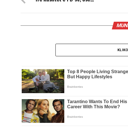
MUND
KLIK