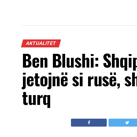
AKTUALITET
Ben Blushi: Shqi
jetojnë si rusë, s
turq