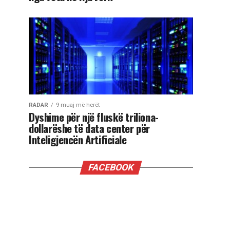
RADAR
9 muaj më herët
Dyshime për një fluskë triliona-
dollarëshe të data center për
Inteligjencën Artificiale
FACEBOOK