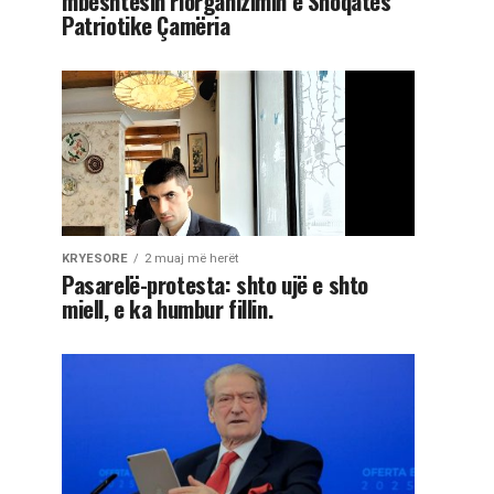
mbështesin riorganizimin e Shoqatës
Patriotike Çamëria
KRYESORE
2 muaj më herët
Pasarelë-protesta: shto ujë e shto
miell, e ka humbur fillin.