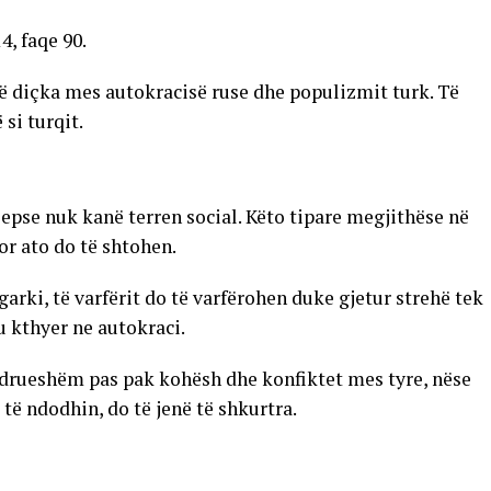
4, faqe 90.
të diçka mes autokracisë ruse dhe populizmit turk. Të
 si turqit.
 sepse nuk kanë terren social. Këto tipare megjithëse në
or ato do të shtohen.
arki, të varfërit do të varfërohen duke gjetur strehë tek
u kthyer ne autokraci.
ëndrueshëm pas pak kohësh dhe konfiktet mes tyre, nëse
 të ndodhin, do të jenë të shkurtra.