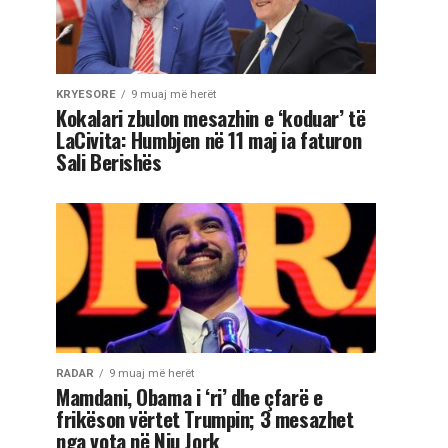
KRYESORE
9 muaj më herët
Kokalari zbulon mesazhin e ‘koduar’ të
LaCivita: Humbjen në 11 maj ia faturon
Sali Berishës
RADAR
9 muaj më herët
Mamdani, Obama i ‘ri’ dhe çfarë e
frikëson vërtet Trumpin; 3 mesazhet
nga vota në Nju Jork