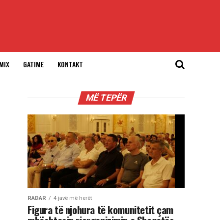
MIX
GATIME
KONTAKT
MË TEPËR
RADAR
4 javë më herët
Figura të njohura të komunitetit çam