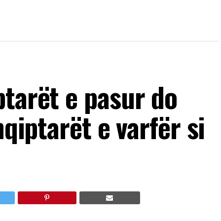
ptarët e pasur do
hqiptarët e varfër si