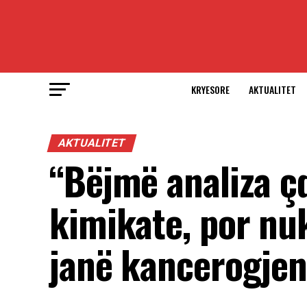
KRYESORE
AKTUALITET
AKTUALITET
“Bëjmë analiza çd
kimikate, por nuk
janë kancerogjen