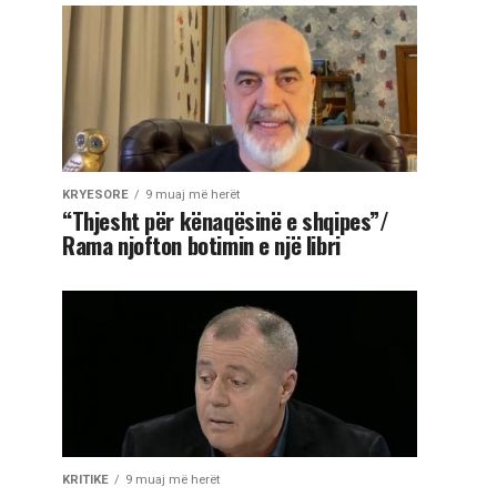
KRYESORE
9 muaj më herët
“Thjesht për kënaqësinë e shqipes”/
Rama njofton botimin e një libri
KRITIKE
9 muaj më herët