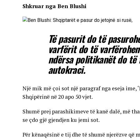
Shkruar nga Ben Blushi
Të pasurit do të pasurohe
varfërit do të varfërohen
ndërsa politikanët do të
autokraci.
Një mik më çoi sot një paragraf nga eseja ime, 
Shqipërinë në 20 apo 50 vjet.
Shumë prej parashikimeve të kanë dalë, më tha
se çdo gjë gjendjen ku jemi sot.
Për kënaqësinë e tij dhe të shumë njerëzve që m