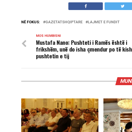
NË FOKUS:
GAZETATSHQIPTARE
LAJMET E FUNDIT
MOS HUMBISNI
Mustafa Nano: Pushteti i Ramës është i
frikshëm, unë do isha çmendur po të kis
pushtetin e tij
MUND