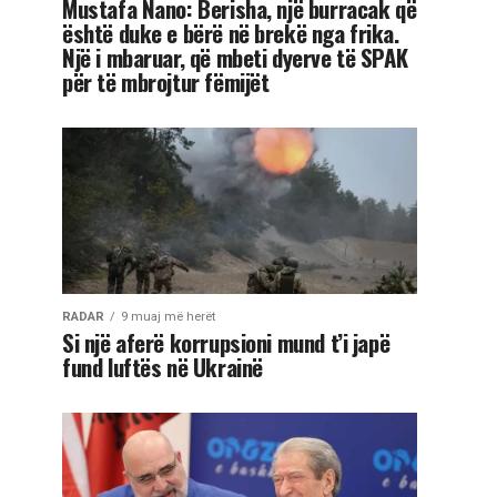
Mustafa Nano: Berisha, një burracak që
është duke e bërë në brekë nga frika.
Një i mbaruar, që mbeti dyerve të SPAK
për të mbrojtur fëmijët
RADAR
9 muaj më herët
Si një aferë korrupsioni mund t’i japë
fund luftës në Ukrainë