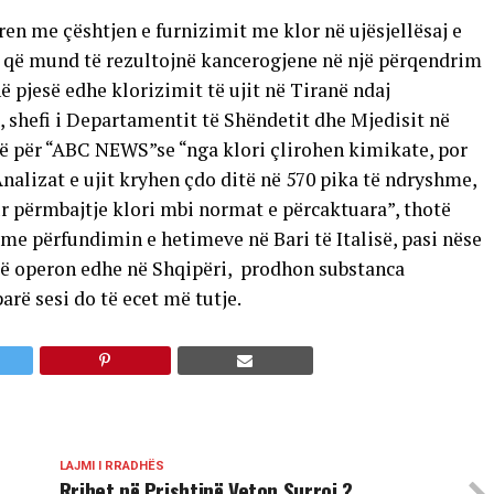
ren me çështjen e furnizimit me klor në ujësjellësaj e
ca që mund të rezultojnë kancerogjene në një përqendrim
 pjesë edhe klorizimit të ujit në Tiranë ndaj
 shefi i Departamentit të Shëndetit dhe Mjedisit në
të për “ABC NEWS”se “nga klori çlirohen kimikate, por
Analizat e ujit kryhen çdo ditë në 570 pika të ndryshme,
ur përmbajtje klori mbi normat e përcaktuara”, thotë
 me përfundimin e hetimeve në Bari të Italisë, pasi nëse
që operon edhe në Shqipëri, prodhon substanca
rë sesi do të ecet më tutje.
LAJMI I RRADHËS
Rrihet në Prishtinë Veton Surroi ?