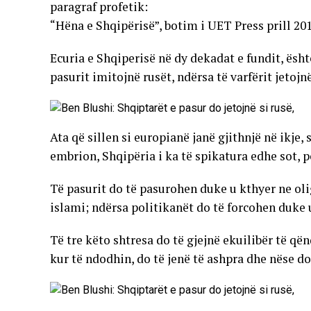
paragraf profetik:
“Hëna e Shqipërisë”, botim i UET Press prill 201
Ecuria e Shqiperisë në dy dekadat e fundit, ësh
pasurit imitojnë rusët, ndërsa të varfërit jetojnë
Ata që sillen si europianë janë gjithnjë në ikje,
embrion, Shqipëria i ka të spikatura edhe sot, p
Të pasurit do të pasurohen duke u kthyer ne olig
islami; ndërsa politikanët do të forcohen duke 
Të tre këto shtresa do të gjejnë ekuilibër të q
kur të ndodhin, do të jenë të ashpra dhe nëse do