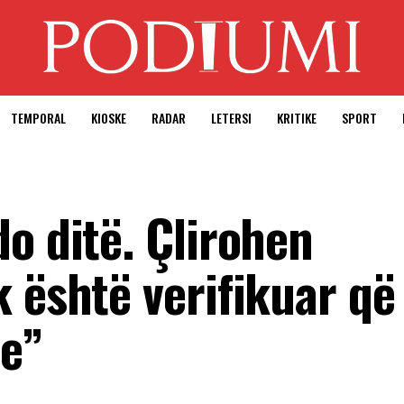
TEMPORAL
KIOSKE
RADAR
LETERSI
KRITIKE
SPORT
o ditë. Çlirohen
 është verifikuar që
e”