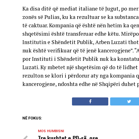
Ka disa ditë që mediat italiane të Jugut, po mer
zonës së Pulias, ku ka rezultuar se ka substan
të caktuar. Kompania që është nën hetim ka qenë
shqetësimi është transferuar edhe këtu. Mirëpo,
Institutin e Shëndetit Publik, Arben Luzati tho
nuk është verifikuar që të jenë kancerogjene”. “
por Instituti i Shëndetit Publik nuk ka konstat
Luzati. Ky mbetet një shqetësim që do të lidhet
rezulton se klori i përdorur aty nga kompania 
kancerogjene, ndoshta edhe në Shqipëri duhet pa
NË FOKUS:
MOS HUMBISNI
Tre kushtet e PD-së, ose…