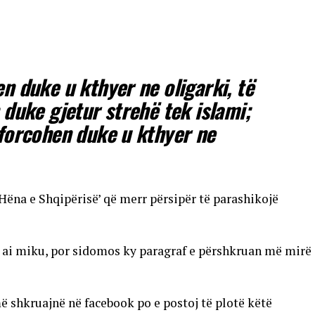
n duke u kthyer ne oligarki, të
 duke gjetur strehë tek islami;
 forcohen duke u kthyer ne
‘Hëna e Shqipërisë’ që merr përsipër të parashikojë
 ai miku, por sidomos ky paragraf e përshkruan më mirë
ë shkruajnë në facebook po e postoj të plotë këtë