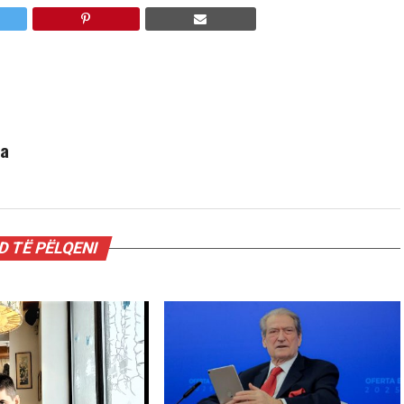
ha
 TË PËLQENI