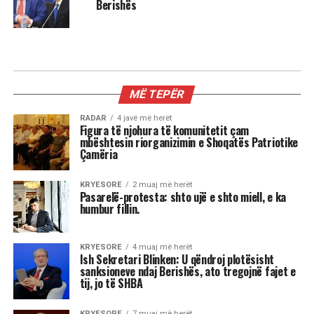
Berishës
AKTUALITET
Mustafa Nano: Pushteti i Ramës
është i frikshëm, unë do isha
çmendur po të kisha pushtetin e tij
Mustafa Nano duke komentuar qeverinë e re, tha
që kryeministri Edi Rama është sot një lider