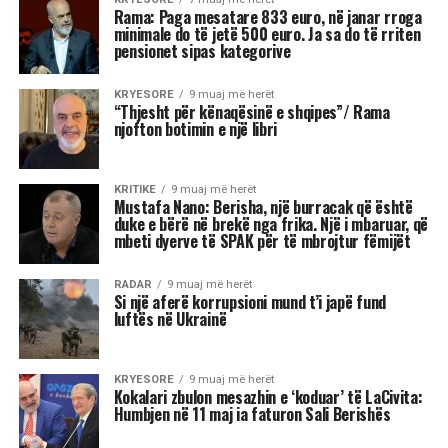
absolut në Shqipëri, sidomos brenda
mazhorancës socialiste.
Sipas Nanos, ministrja që do të operojë me
inteligjencë artificiale, Diella, është një gjetje
interesante, që i shkon epokës “High
Tecnology”, në të cilën jetojmë, “por unë nuk
kam kompetencën për ta vlerësuar si gjetje”.
“Duhet të presim për të parë sa funksionale do të
rezultojë”.
“Ministrja më e veçantë është Diella. Zgjedhjet e
tjera s’më befasuan, janë zgjedhje brenda stilit të
Ramës.
Ka zgjedhur sërish kryesisht gra, sepse sipas tij
me gratë punohet më mirë, gjë që unë s’e di sa e