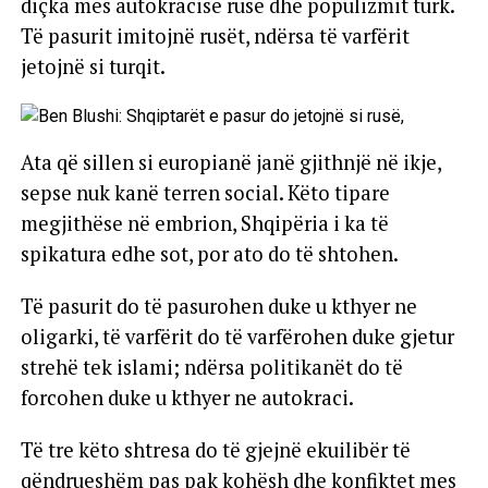
diçka mes autokracisë ruse dhe populizmit turk.
Të pasurit imitojnë rusët, ndërsa të varfërit
jetojnë si turqit.
Ata që sillen si europianë janë gjithnjë në ikje,
sepse nuk kanë terren social. Këto tipare
megjithëse në embrion, Shqipëria i ka të
spikatura edhe sot, por ato do të shtohen.
Të pasurit do të pasurohen duke u kthyer ne
oligarki, të varfërit do të varfërohen duke gjetur
strehë tek islami; ndërsa politikanët do të
forcohen duke u kthyer ne autokraci.
Të tre këto shtresa do të gjejnë ekuilibër të
qëndrueshëm pas pak kohësh dhe konfiktet mes