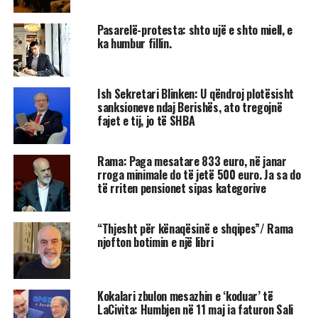
Pasarelë-protesta: shto ujë e shto miell, e
ka humbur fillin.
Ish Sekretari Blinken: U qëndroj plotësisht
sanksioneve ndaj Berishës, ato tregojnë
fajet e tij, jo të SHBA
Rama: Paga mesatare 833 euro, në janar
rroga minimale do të jetë 500 euro. Ja sa do
të rriten pensionet sipas kategorive
“Thjesht për kënaqësinë e shqipes”/ Rama
njofton botimin e një libri
Kokalari zbulon mesazhin e ‘koduar’ të
LaCivita: Humbjen në 11 maj ia faturon Sali