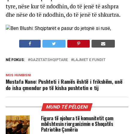
tyre, nëse kur të ndodhin, do të jenë të ashpra
dhe nëse do të ndodhin, do të jenë të shkurtra.
NË FOKUS:
GAZETATSHQIPTARE
LAJMET E FUNDIT
MOS HUMBISNI
Mustafa Nano: Pushteti i Ramës është i frikshëm, unë
do isha çmendur po të kisha pushtetin e tij
MUND TË PËLQENI
Figura të njohura të komunitetit çam
mbështesin riorganizimin e Shoqatës
Patriotike Çamëria