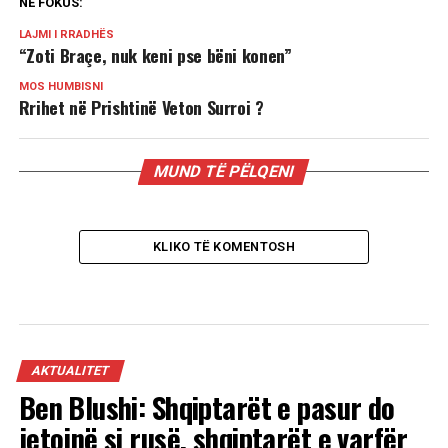
NË FOKUS:
LAJMI I RRADHËS
“Zoti Braçe, nuk keni pse bëni konen”
MOS HUMBISNI
Rrihet në Prishtinë Veton Surroi ?
MUND TË PËLQENI
KLIKO TË KOMENTOSH
AKTUALITET
Ben Blushi: Shqiptarët e pasur do
jetojnë si rusë, shqiptarët e varfër