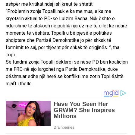
ashpër me kritikat ndaj ish kreut të shtetit.
“Problemin zonja Topalli nuk e ka me mua, e ka me
kryetarin aktual të PD-së Lulzim Basha. Nuk është e
ndershme të atakosh në publik njerëz me të cilët ke ndarë
momente të vështira. Topalli u bë pjesë e politikës
shqiptare dhe Partisë Demokratike jo për shkak të
formimit të saj, por thjesht për shkak të origjinës. ”, tha
Topi.
Së fundmi zonja Topalli deklaroi se nëse PD bën koalicion
me FRD-në ajo largohet nga Partia Demokratike, duke
dëshmuar edhe një herë se konflikti me zotin Topi është
mjaft i thellë.