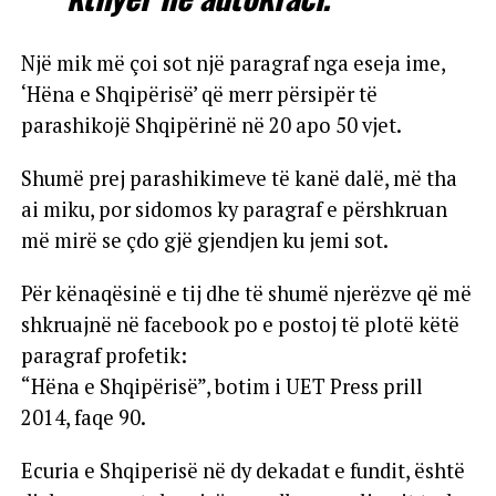
Një mik më çoi sot një paragraf nga eseja ime,
‘Hëna e Shqipërisë’ që merr përsipër të
parashikojë Shqipërinë në 20 apo 50 vjet.
Shumë prej parashikimeve të kanë dalë, më tha
ai miku, por sidomos ky paragraf e përshkruan
më mirë se çdo gjë gjendjen ku jemi sot.
Për kënaqësinë e tij dhe të shumë njerëzve që më
shkruajnë në facebook po e postoj të plotë këtë
paragraf profetik:
“Hëna e Shqipërisë”, botim i UET Press prill
2014, faqe 90.
Ecuria e Shqiperisë në dy dekadat e fundit, është