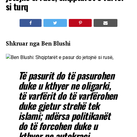
si turq
Shkruar nga Ben Blushi
Të pasurit do të pasurohen
duke u kthyer ne oligarki,
të varfërit do të varfërohen
duke gjetur strehë tek
islami; ndërsa politikanët
do të forcohen duke u
kthyer ne autokraci.