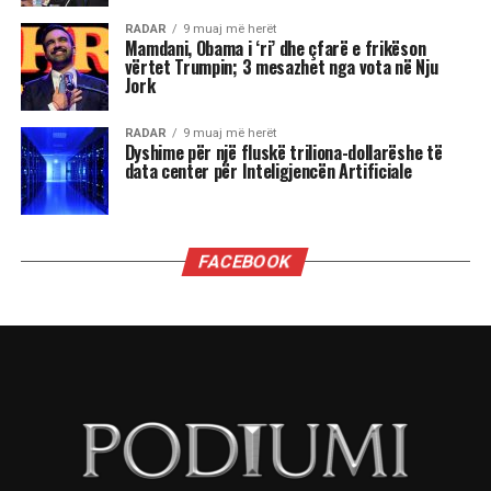
vërtetë është.
Në terma të CV-së dhe përgatitjes akademike,
apo karrierave që kanë, s’më duken keq, sidomos
disa që janë edhe fytyra të reja. Por nuk është se
ka ndonjë rëndësi të madhe.
Ministrat kanë rëndësi kur ata kanë
autonomi për të vepruar, e për të treguar se
sa vlejnë, dhe ky nuk është rasti i ministrave
të Ramës.
Kush pranon të bëhet pjesë e kabinetit “Rama” e
ka futur me siguri në llogari që do jenë vartës të
Ramës, dhe aq.
Edi Rama është lider absolut, që delegon pushtet