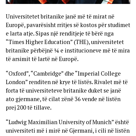
Universitetet britanike janë më të mirat në
Europë, pavarësisht rritjes së kostos për studimet
e larta atje. Sipas një renditjeje të bërë nga
“Times Higher Education” (THE), universitetet
britanike përbëjnë ¼ e institucioneve më të mira
të arsimit të lartë në Europë.
“Oxford”, “Cambridge” dhe “Imperial College
London” renditen në krye të listës. Rivalet më të
forta të universiteteve britanike duket se janë
ato gjermane, të cilat zënë 36 vende në listën
prej 200 të tillave.
“Ludwig Maximilian University of Munich” është
universiteti më i mirë në Gjermani, i cili në listën