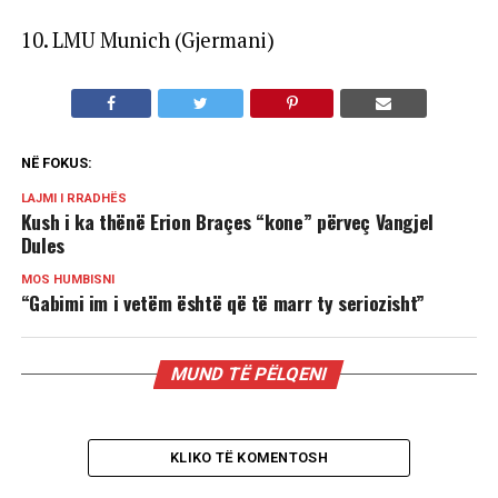
10. LMU Munich (Gjermani)
NË FOKUS:
LAJMI I RRADHËS
Kush i ka thënë Erion Braçes “kone” përveç Vangjel
Dules
MOS HUMBISNI
“Gabimi im i vetëm është që të marr ty seriozisht”
MUND TË PËLQENI
KLIKO TË KOMENTOSH