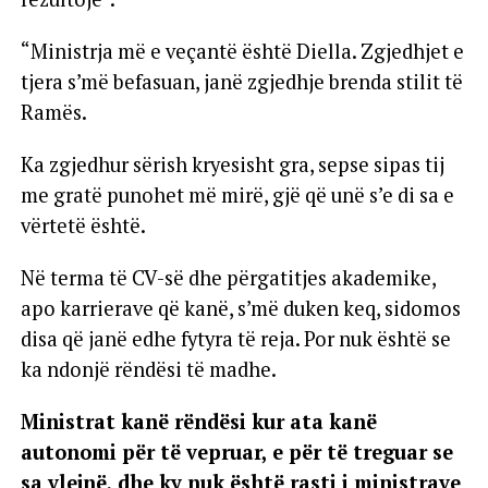
“Ministrja më e veçantë është Diella. Zgjedhjet e
tjera s’më befasuan, janë zgjedhje brenda stilit të
Ramës.
Ka zgjedhur sërish kryesisht gra, sepse sipas tij
me gratë punohet më mirë, gjë që unë s’e di sa e
vërtetë është.
Në terma të CV-së dhe përgatitjes akademike,
apo karrierave që kanë, s’më duken keq, sidomos
disa që janë edhe fytyra të reja. Por nuk është se
ka ndonjë rëndësi të madhe.
Ministrat kanë rëndësi kur ata kanë
autonomi për të vepruar, e për të treguar se
sa vlejnë, dhe ky nuk është rasti i ministrave