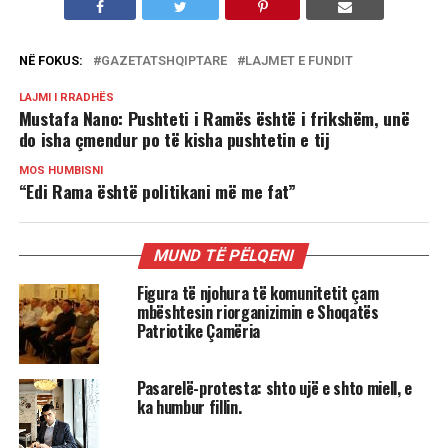
NË FOKUS:
GAZETATSHQIPTARE
LAJMET E FUNDIT
LAJMI I RRADHËS
Mustafa Nano: Pushteti i Ramës është i frikshëm, unë
do isha çmendur po të kisha pushtetin e tij
MOS HUMBISNI
“Edi Rama është politikani më me fat”
MUND TË PËLQENI
Figura të njohura të komunitetit çam
mbështesin riorganizimin e Shoqatës
Patriotike Çamëria
Pasarelë-protesta: shto ujë e shto miell, e
ka humbur fillin.