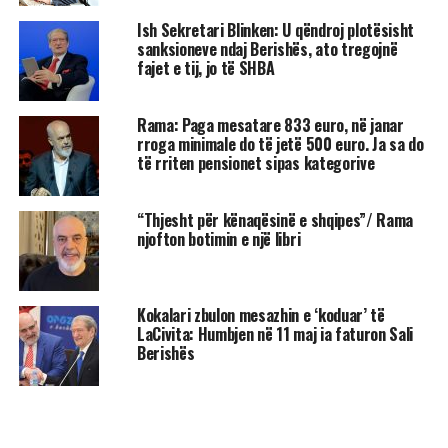
Ish Sekretari Blinken: U qëndroj plotësisht
sanksioneve ndaj Berishës, ato tregojnë
fajet e tij, jo të SHBA
Rama: Paga mesatare 833 euro, në janar
rroga minimale do të jetë 500 euro. Ja sa do
të rriten pensionet sipas kategorive
“Thjesht për kënaqësinë e shqipes”/ Rama
njofton botimin e një libri
Kokalari zbulon mesazhin e ‘koduar’ të
LaCivita: Humbjen në 11 maj ia faturon Sali
Berishës