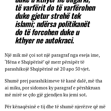
të varfërit do të varfërohen
duke gjetur strehë tek
islami; ndërsa politikanët
do të forcohen duke u
kthyer ne autokraci.
Një mik më çoi sot një paragraf nga eseja ime,
‘Hëna e Shqipërisë’ që merr përsipër të
parashikojë Shqipërinë në 20 apo 50 vjet.
Shumë prej parashikimeve të kanë dalë, më tha
ai miku, por sidomos ky paragraf e përshkruan
më mirë se çdo gjë gjendjen ku jemi sot.
Për kënaqësinë e tij dhe të shumë njerëzve që më