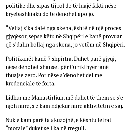
politike dhe sipas tij rol do të luajë fakti nëse
kryebashkiaku do të dënohet apo jo.
“Veliaj s’ka dalë nga skena, është në një proces
gjyqësor, sepse këtu në Shqipëri e kanë provuar
që s’dalin kollaj nga skena, jo vetëm në Shqipëri.
Politikanët kanë 7 shpirtra. Duhet parë gjyqi,
nëse dënohet shanset për t’u rikthyer janë
thuajse zero. Por nëse s’dënohet del me
kredenciale të forta.
Lidhur me Manastirliun, më duhet të them se s’e
njoh mirë, s’e kam ndjekur mirë aktivitetin e saj.
Nuk e kam parë ta akuzojnë, e kështu letrat
“morale” duket se i ka në rregull.