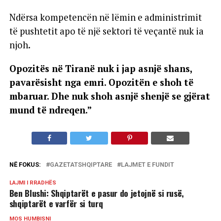
Ndërsa kompetencën në lëmin e administrimit
të pushtetit apo të një sektori të veçantë nuk ia
njoh.
Opozitës në Tiranë nuk i jap asnjë shans,
pavarësisht nga emri. Opozitën e shoh të
mbaruar. Dhe nuk shoh asnjë shenjë se gjërat
mund të ndreqen.”
NË FOKUS:
GAZETATSHQIPTARE
LAJMET E FUNDIT
LAJMI I RRADHËS
Ben Blushi: Shqiptarët e pasur do jetojnë si rusë,
shqiptarët e varfër si turq
MOS HUMBISNI