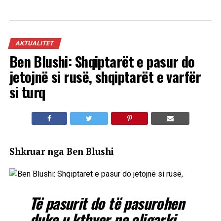
AKTUALITET
Ben Blushi: Shqiptarët e pasur do
jetojnë si rusë, shqiptarët e varfër
si turq
Shkruar nga Ben Blushi
Të pasurit do të pasurohen
duke u kthyer ne oligarki,