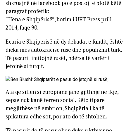
shkruajnë në facebook po e postoj të plotë këtë
paragraf profetik:
“Hëna e Shqipërisë”, botim i UET Press prill
2014, faqe 90.
Ecuria e Shqiperisë në dy dekadat e fundit, është
diçka mes autokracisë ruse dhe populizmit turk.
Të pasurit imitojnë rusët, ndërsa të varfërit
jetojnë si turqit.
Ata që sillen si europianë janë gjithnjë në ikje,
sepse nuk kanë terren social. Këto tipare
megjithëse në embrion, Shqipëria i ka të
spikatura edhe sot, por ato do të shtohen.
Të pasurit do të pasurohen duke u kthyer ne