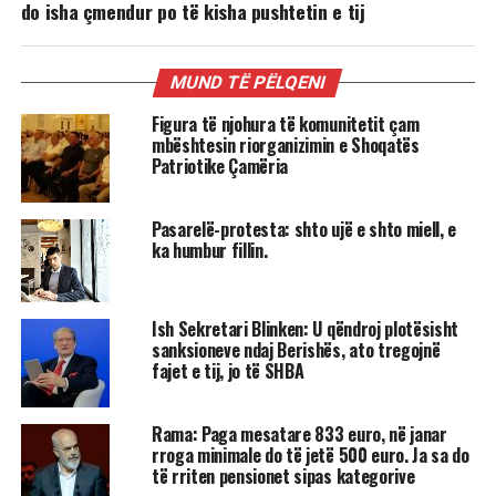
do isha çmendur po të kisha pushtetin e tij
MUND TË PËLQENI
Figura të njohura të komunitetit çam
mbështesin riorganizimin e Shoqatës
Patriotike Çamëria
Pasarelë-protesta: shto ujë e shto miell, e
ka humbur fillin.
Ish Sekretari Blinken: U qëndroj plotësisht
sanksioneve ndaj Berishës, ato tregojnë
fajet e tij, jo të SHBA
Rama: Paga mesatare 833 euro, në janar
rroga minimale do të jetë 500 euro. Ja sa do
të rriten pensionet sipas kategorive