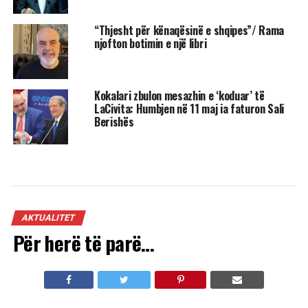
“Thjesht për kënaqësinë e shqipes”/ Rama
njofton botimin e një libri
Kokalari zbulon mesazhin e ‘koduar’ të
LaCivita: Humbjen në 11 maj ia faturon Sali
Berishës
AKTUALITET
Për herë të parë…