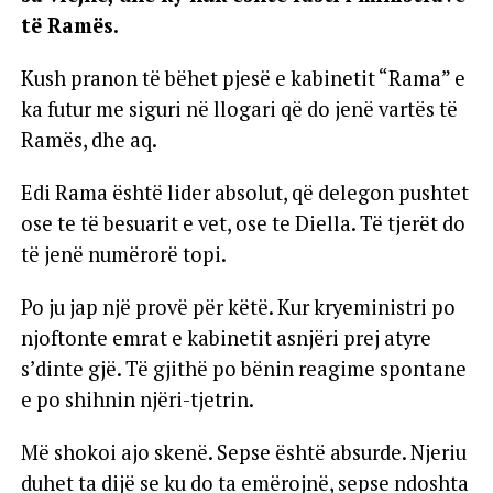
të Ramës.
Kush pranon të bëhet pjesë e kabinetit “Rama” e
ka futur me siguri në llogari që do jenë vartës të
Ramës, dhe aq.
Edi Rama është lider absolut, që delegon pushtet
ose te të besuarit e vet, ose te Diella. Të tjerët do
të jenë numërorë topi.
Po ju jap një provë për këtë. Kur kryeministri po
njoftonte emrat e kabinetit asnjëri prej atyre
s’dinte gjë. Të gjithë po bënin reagime spontane
e po shihnin njëri-tjetrin.
Më shokoi ajo skenë. Sepse është absurde. Njeriu
duhet ta dijë se ku do ta emërojnë, sepse ndoshta