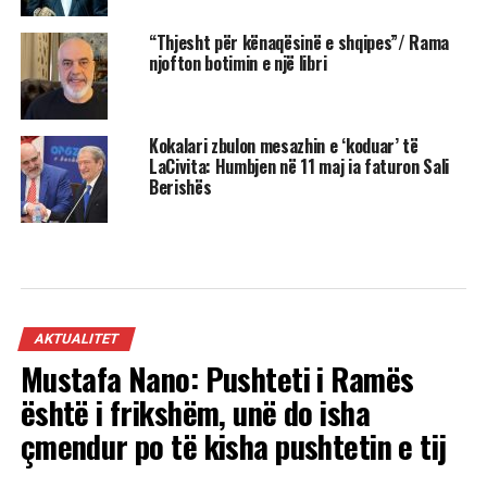
“Thjesht për kënaqësinë e shqipes”/ Rama
njofton botimin e një libri
Kokalari zbulon mesazhin e ‘koduar’ të
LaCivita: Humbjen në 11 maj ia faturon Sali
Berishës
AKTUALITET
Mustafa Nano: Pushteti i Ramës
është i frikshëm, unë do isha
çmendur po të kisha pushtetin e tij