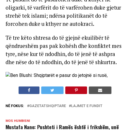
oligarki, të varfërit do të varfërohen duke gjetur
strehë tek islami; ndërsa politikanët do të
forcohen duke u kthyer ne autokraci.
Të tre këto shtresa do të gjejnë ekuilibër të
qëndrueshëm pas pak kohësh dhe konfiktet mes
tyre, nëse kur të ndodhin, do të jenë të ashpra
dhe nëse do të ndodhin, do të jenë të shkurtra.
NË FOKUS:
GAZETATSHQIPTARE
LAJMET E FUNDIT
MOS HUMBISNI
Mustafa Nano: Pushteti i Ramës është i frikshëm, unë