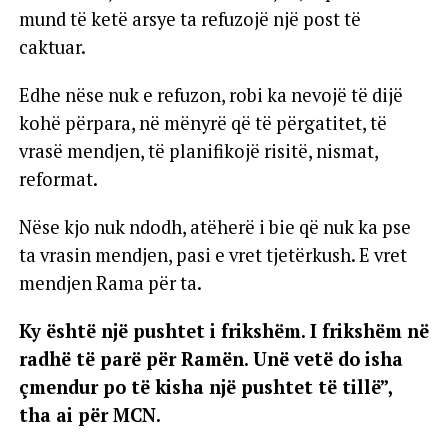
mund të ketë arsye ta refuzojë një post të
caktuar.
Edhe nëse nuk e refuzon, robi ka nevojë të dijë
kohë përpara, në mënyrë që të përgatitet, të
vrasë mendjen, të planifikojë risitë, nismat,
reformat.
Nëse kjo nuk ndodh, atëherë i bie që nuk ka pse
ta vrasin mendjen, pasi e vret tjetërkush. E vret
mendjen Rama për ta.
Ky është një pushtet i frikshëm. I frikshëm në
radhë të parë për Ramën. Unë vetë do isha
çmendur po të kisha një pushtet të tillë”,
tha ai për MCN.