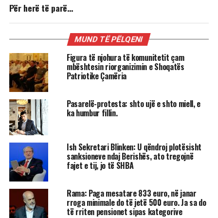
Për herë të parë…
MUND TË PËLQENI
Figura të njohura të komunitetit çam
mbështesin riorganizimin e Shoqatës
Patriotike Çamëria
Pasarelë-protesta: shto ujë e shto miell, e
ka humbur fillin.
Ish Sekretari Blinken: U qëndroj plotësisht
sanksioneve ndaj Berishës, ato tregojnë
fajet e tij, jo të SHBA
Rama: Paga mesatare 833 euro, në janar
rroga minimale do të jetë 500 euro. Ja sa do
të rriten pensionet sipas kategorive