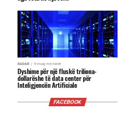
RADAR
9 muaj më herët
Dyshime për një fluskë triliona-
dollarëshe të data center për
Inteligjencën Artificiale
FACEBOOK