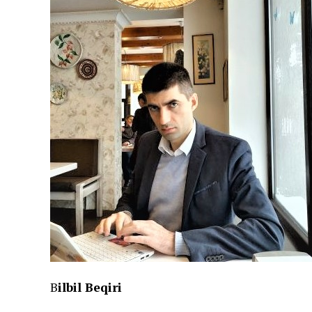
B
ilbil Beqiri