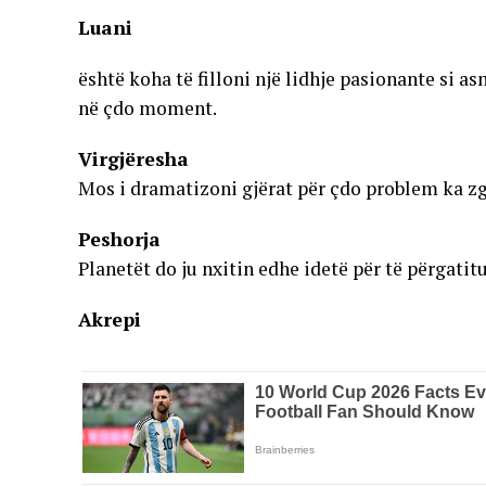
Luani
është koha të filloni një lidhje pasionante si a
në çdo moment.
Virgjëresha
Mos i dramatizoni gjërat për çdo problem ka zgj
Peshorja
Planetët do ju nxitin edhe idetë për të përgatit
Akrepi