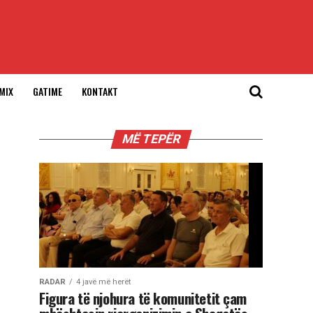
MIX
GATIME
KONTAKT
MË TEPËR
RADAR
4 javë më herët
Figura të njohura të komunitetit çam