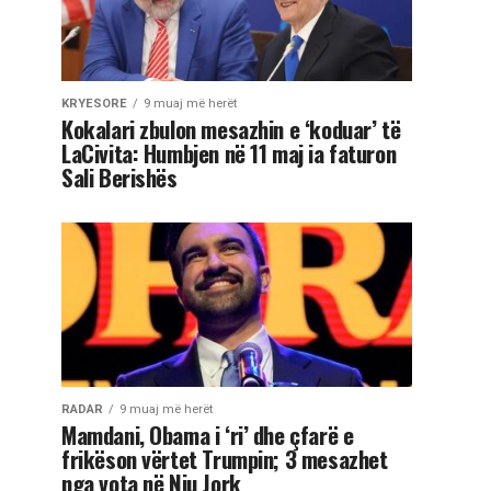
KRYESORE
9 muaj më herët
Kokalari zbulon mesazhin e ‘koduar’ të
LaCivita: Humbjen në 11 maj ia faturon
Sali Berishës
RADAR
9 muaj më herët
Mamdani, Obama i ‘ri’ dhe çfarë e
frikëson vërtet Trumpin; 3 mesazhet
nga vota në Nju Jork