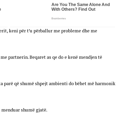
erit, keni për t’u përballur me probleme dhe me
me partnerin. Beqaret as qe do e kenë mendjen të
r ta parë që shumë shpejt ambienti do bëhet më harmonik
 u menduar shumë gjatë.