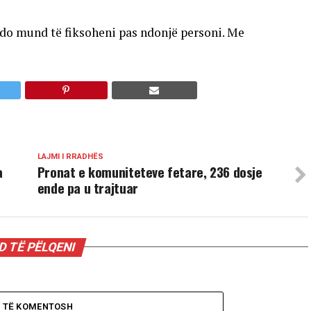
 do mund të fiksoheni pas ndonjë personi. Me
LAJMI I RRADHËS
a
Pronat e komuniteteve fetare, 236 dosje
ende pa u trajtuar
 TË PËLQENI
O TË KOMENTOSH