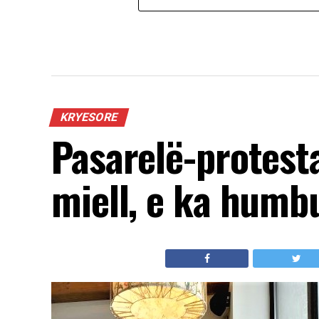
KRYESORE
Pasarelë-protesta
miell, e ka humbur