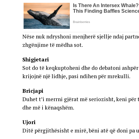
Nëse nuk ndryshoni menjherë sjellje ndaj partn
zhgënjime të mëdha sot.
Shigjetari
Sot do të keqkuptoheni dhe do debatoni ashpër 
krijojnë një lidhje, pasi ndihen për mrekulli.
Bricjapi
Duhet t’i merrni gjërat më seriozisht, keni pë
dhe më i kënaqshëm.
Ujori
Ditë përgjithësisht e mirë, bëni atë që doni pa