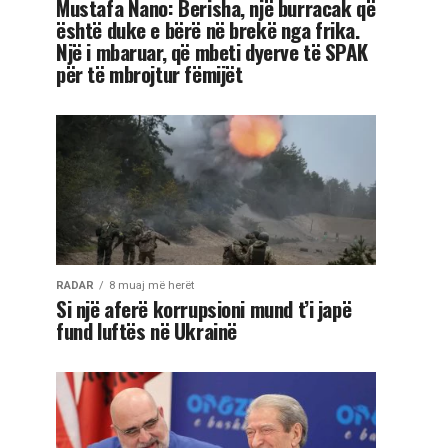
Mustafa Nano: Berisha, një burracak që
është duke e bërë në brekë nga frika.
Një i mbaruar, që mbeti dyerve të SPAK
për të mbrojtur fëmijët
RADAR
8 muaj më herët
Si një aferë korrupsioni mund t’i japë
fund luftës në Ukrainë