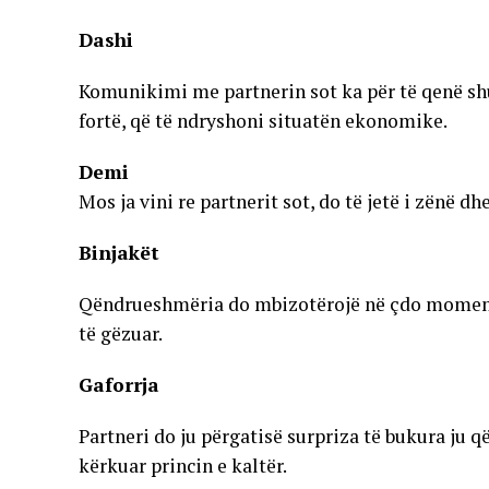
Dashi
Komunikimi me partnerin sot ka për të qenë shum
fortë, që të ndryshoni situatën ekonomike.
Demi
Mos ja vini re partnerit sot, do të jetë i zënë d
Binjakët
Qëndrueshmëria do mbizotërojë në çdo moment.
të gëzuar.
Gaforrja
Partneri do ju përgatisë surpriza të bukura ju q
kërkuar princin e kaltër.