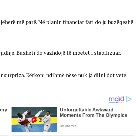
snjëherë më parë. Në planin financiar fati do ju buzëqeshë
idhje. Buxheti do vazhdojë të mbetet i stabilizuar.
ur surpriza. Kërkoni ndihmë nëse nuk ja dilni dot vete.