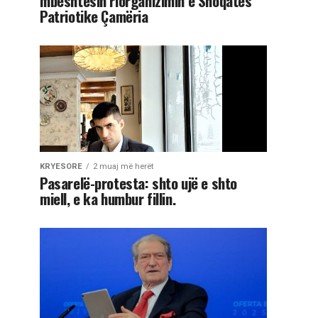
mbështesin riorganizimin e Shoqatës
Patriotike Çamëria
KRYESORE
2 muaj më herët
Pasarelë-protesta: shto ujë e shto
miell, e ka humbur fillin.