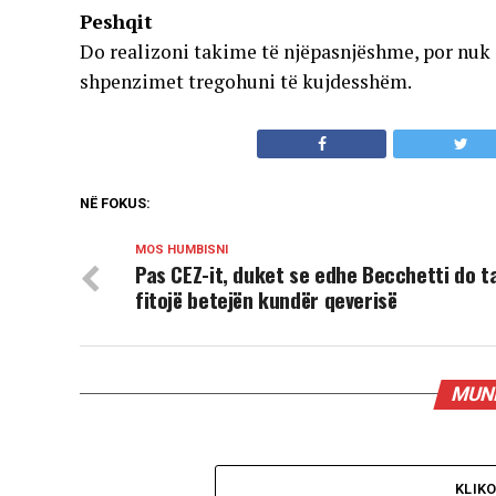
Peshqit
Do realizoni takime të njëpasnjëshme, por nuk
shpenzimet tregohuni të kujdesshëm.
NË FOKUS:
MOS HUMBISNI
Pas CEZ-it, duket se edhe Becchetti do t
fitojë betejën kundër qeverisë
MUND
KLIK