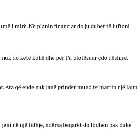
ë i mirë. Në planin financiar do ju duhet të luftoni
he nuk do ketë kohë dhe për t’u plotësuar çdo dëshirë.
 Ata që ende nuk janë prindër mund të marrin një lajm
ë jeni në një lidhje, ndërsa beqarët do lodhen pak duke