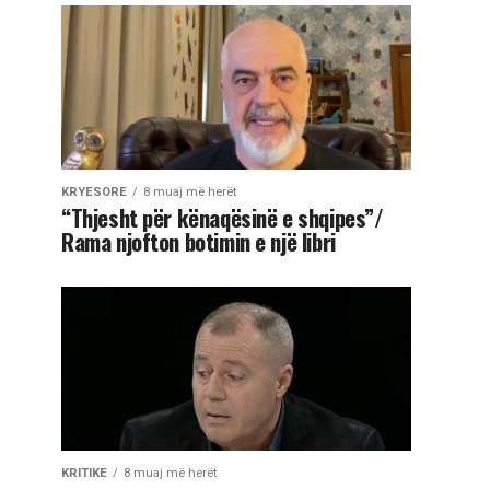
KRYESORE
8 muaj më herët
“Thjesht për kënaqësinë e shqipes”/
Rama njofton botimin e një libri
KRITIKE
8 muaj më herët