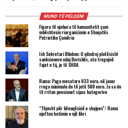
MUND TË PËLQENI
Figura të njohura të komunitetit çam
mbështesin riorganizimin e Shoqatës
Patriotike Çamëria
Ish Sekretari Blinken: U qëndroj plotësisht
sanksioneve ndaj Berishës, ato tregojnë
fajet e tij, jo të SHBA
Rama: Paga mesatare 833 euro, në janar
rroga minimale do të jetë 500 euro. Ja sa do
të rriten pensionet sipas kategorive
“Thjesht për kënaqësinë e shqipes”/ Rama
njofton botimin e një libri