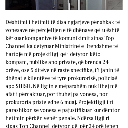
Dështimi i hetimit të disa ngjarjeve për shkak të
vonesave në përcjelljen e të dhënave që u është
kërkuar kompanive të komunikimit sipas Top
Channel ka detyruar Ministrinë e Brendshme të
hartojë një projektligj që i detyron këto
kompani, publike apo private, që brenda 24
orëve, ose 5 ditëve në raste specifike, t’i japin të
dhënat e kilentëve të tyre prokurorisë, policisë
apo SHISH. Në ligjin e mëparshëm nuk lihej një
afat i përcaktuar, por thuhej pa vonesa, por
prokuroria priste edhe 6 muaj. Projektligji i ri
parashikon se vonesa e pajustifikuar kur dëmton
hetimin përbën vepër penale. Ndërsa ligji ri
sipas Top Channel detyron që për 24 orë jepen