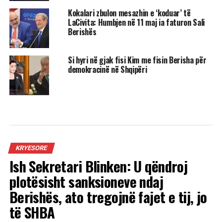
Kokalari zbulon mesazhin e ‘koduar’ të
LaCivita: Humbjen në 11 maj ia faturon Sali
Berishës
Si hyri në gjak fisi Kim me fisin Berisha për
demokracinë në Shqipëri
KRYESORE
Ish Sekretari Blinken: U qëndroj
plotësisht sanksioneve ndaj
Berishës, ato tregojnë fajet e tij, jo
të SHBA