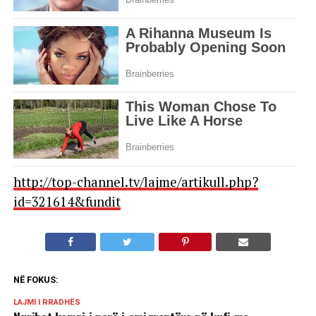
http://top-channel.tv/lajme/artikull.php?
id=321614&fundit
NË FOKUS:
LAJMI I RRADHËS