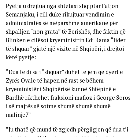
Pyetja u drejtua nga shtetasi shqiptar Fatjon
Semanjaku, i cili duke rikujtuar vendimin e
administratës së mëparshme amerikane për
shpalljen “non grata” të Berishës, dhe faktin që
Blinken e cilësoi kryeministrin Edi Rama “lider
të shquar” gjatë një vizite në Shqipëri, i drejtoi
këtë pyetje:
“Dua të di sa i “shquar” duhet të jem që dyert e
Zyrës Ovale të hapen në rast se bëhem
kryeministër i Shqipërisë kur në Shtëpinë e
Bardhë rikthehet fraksioni mafioz i George Soros
i së majtës së sotme shumë shumë shumë
malinje?”
”Ju thatë që mund të zgjedh përgjigjen që dua t’i