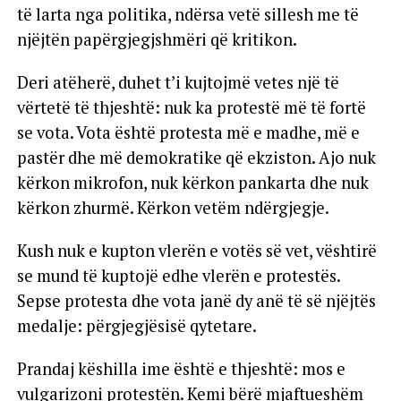
të larta nga politika, ndërsa vetë sillesh me të
njëjtën papërgjegjshmëri që kritikon.
Deri atëherë, duhet t’i kujtojmë vetes një të
vërtetë të thjeshtë: nuk ka protestë më të fortë
se vota. Vota është protesta më e madhe, më e
pastër dhe më demokratike që ekziston. Ajo nuk
kërkon mikrofon, nuk kërkon pankarta dhe nuk
kërkon zhurmë. Kërkon vetëm ndërgjegje.
Kush nuk e kupton vlerën e votës së vet, vështirë
se mund të kuptojë edhe vlerën e protestës.
Sepse protesta dhe vota janë dy anë të së njëjtës
medalje: përgjegjësisë qytetare.
Prandaj këshilla ime është e thjeshtë: mos e
vulgarizoni protestën. Kemi bërë mjaftueshëm