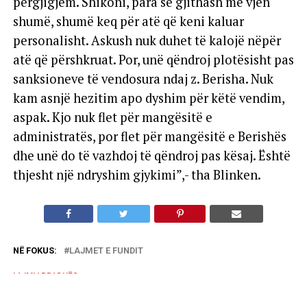
përgjigjem. Shikoni, para së gjithash më vjen
shumë, shumë keq për atë që keni kaluar
personalisht. Askush nuk duhet të kalojë nëpër
atë që përshkruat. Por, unë qëndroj plotësisht pas
sanksioneve të vendosura ndaj z. Berisha. Nuk
kam asnjë hezitim apo dyshim për këtë vendim,
aspak. Kjo nuk flet për mangësitë e
administratës, por flet për mangësitë e Berishës
dhe unë do të vazhdoj të qëndroj pas kësaj. Është
thjesht një ndryshim gjykimi”,- tha Blinken.
NË FOKUS:
LAJMET E FUNDIT
LAJMI I RRADHËS
Pasarelë-protesta: shto ujë e shto miell, e ka humbur
fillin.