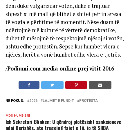
dëm duke vulgarizuar votën, duke e trajtuar
shpesh si një mall që blihet e shitet për interesa
të vogla e përfitime të momentit. Nëse duam të
ndërtojmë një kulturë të vërtetë demokratike,
duhet të mësojmë të respektojmë njësoj si votën,
ashtu edhe protestën. Sepse kur humbet vlera e
njërës, herët a vonë humbet edhe vlera e tjetrës.
/
Podiumi.com media online prej vitit 2016
NË FOKUS:
2026
LAJMET E FUNDIT
PROTESTA
MOS HUMBISNI
Ish Sekretari Blinken: U qëndroj plotësisht sanksioneve
ndaj Berishës, ato tregojnë fajet e tij, jo të SHBA