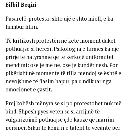
B
ilbil Beqiri
Pasarelë-protesta: shto ujë e shto miell, e ka
humbur fillin.
Të kritikosh protestën në këtë moment duket
pothuajse si herezi. Psikologjia e turmës ka një
prirje të natyrshme që të kërkojë uniformitet
mendimi: ose je me ne, ose je kundër nesh. Por
pikërisht në momente të tilla mendoj se është e
nevojshme të flasim hapur, pa u ndikuar nga
emocionet e çastit.
Prej kohësh mënyra se si po protestohet nuk më
bind. Shpesh pyes veten se si arrijmë të
vulgarizojmë pothuajse çdo kauzë që marrim
përsipër. Sikur të kemi një talent të veçantë për