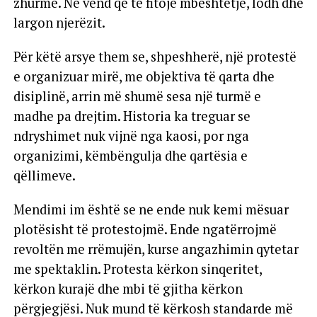
zhurmë. Në vend që të fitojë mbështetje, lodh dhe
largon njerëzit.
Për këtë arsye them se, shpeshherë, një protestë
e organizuar mirë, me objektiva të qarta dhe
disiplinë, arrin më shumë sesa një turmë e
madhe pa drejtim. Historia ka treguar se
ndryshimet nuk vijnë nga kaosi, por nga
organizimi, këmbëngulja dhe qartësia e
qëllimeve.
Mendimi im është se ne ende nuk kemi mësuar
plotësisht të protestojmë. Ende ngatërrojmë
revoltën me rrëmujën, kurse angazhimin qytetar
me spektaklin. Protesta kërkon sinqeritet,
kërkon kurajë dhe mbi të gjitha kërkon
përgjegjësi. Nuk mund të kërkosh standarde më