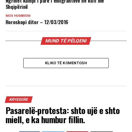
Ngrihet kampi i parë i emigrantëve në kufi me
Shqipërinë
MOS HUMBISNI
Horoskopi ditor – 12/03/2016
MUND TË PËLQENI
KLIKO TË KOMENTOSH
KRYESORE
Pasarelë-protesta: shto ujë e shto
miell, e ka humbur fillin.