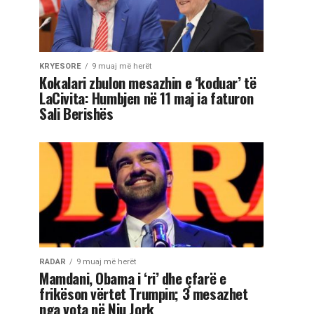
KRYESORE
9 muaj më herët
Kokalari zbulon mesazhin e ‘koduar’ të
LaCivita: Humbjen në 11 maj ia faturon
Sali Berishës
RADAR
9 muaj më herët
Mamdani, Obama i ‘ri’ dhe çfarë e
frikëson vërtet Trumpin; 3 mesazhet
nga vota në Nju Jork