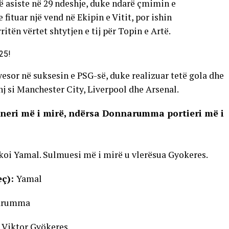
ë asiste në 29 ndeshje, duke ndarë çmimin e
fituar një vend në Ekipin e Vitit, por ishin
itën vërtet shtytjen e tij për Topin e Artë.
ryesor në suksesin e PSG-së, duke realizuar tetë gola dhe
 si Manchester City, Liverpool dhe Arsenal.
ajneri më i mirë, ndërsa Donnarumma portieri më i
koi Yamal. Sulmuesi më i mirë u vlerësua Gyokeres.
eç):
Yamal
arumma
:
Viktor Gyökeres