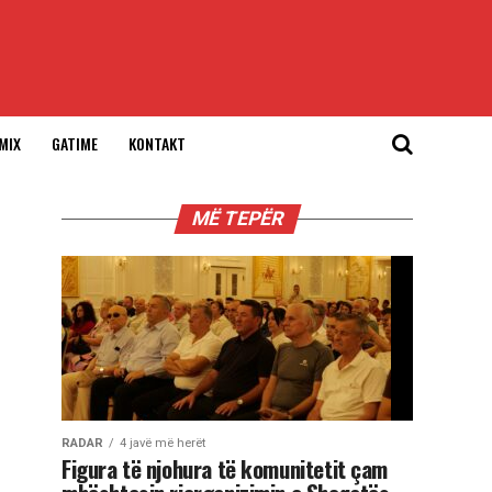
MIX
GATIME
KONTAKT
MË TEPËR
RADAR
4 javë më herët
Figura të njohura të komunitetit çam