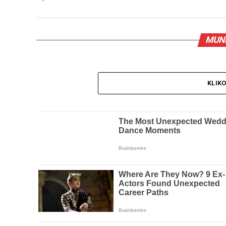
MUND
KLIK