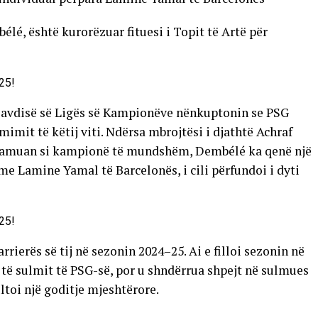
é, është kurorëzuar fituesi i Topit të Artë për
 lavdisë së Ligës së Kampionëve nënkuptonin se PSG
mimit të këtij viti. Ndërsa mbrojtësi i djathtë Achraf
klamuan si kampionë të mundshëm, Dembélé ka qenë një
me Lamine Yamal të Barcelonës, i cili përfundoi i dyti
rierës së tij në sezonin 2024–25. Ai e filloi sezonin në
 të sulmit të PSG-së, por u shndërrua shpejt në sulmues
ultoi një goditje mjeshtërore.