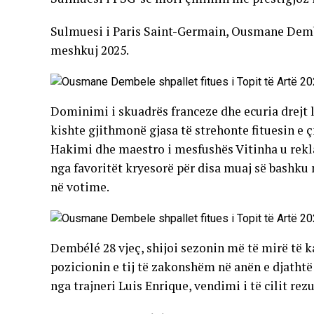
Sulmuesi i Paris Saint-Germain, Ousmane Dembél
meshkuj 2025.
Dominimi i skuadrës franceze dhe ecuria drejt
kishte gjithmonë gjasa të strehonte fituesin e ç
Hakimi dhe maestro i mesfushës Vitinha u re
nga favoritët kryesorë për disa muaj së bashku 
në votime.
Dembélé 28 vjeç, shijoi sezonin më të mirë të kar
pozicionin e tij të zakonshëm në anën e djathtë
nga trajneri Luis Enrique, vendimi i të cilit rez