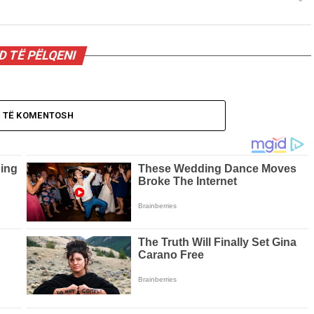
 TË PËLQENI
O TË KOMENTOSH