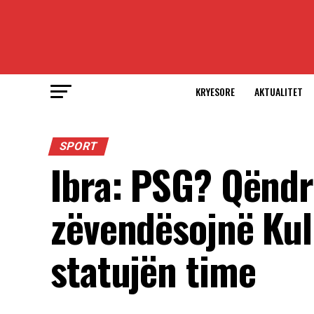
KRYESORE
AKTUALITET
SPORT
Ibra: PSG? Qëndr
zëvendësojnë Kull
statujën time