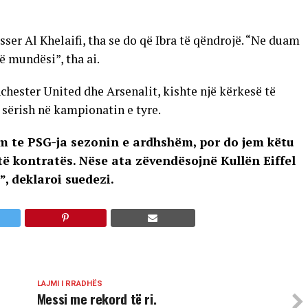
sser Al Khelaifi, tha se do që Ibra të qëndrojë. “Ne duam
ë mundësi”, tha ai.
chester United dhe Arsenalit, kishte një kërkesë të
 sërish në kampionatin e tyre.
em te PSG-ja sezonin e ardhshëm, por do jem këtu
të kontratës. Nëse ata zëvendësojnë Kullën Eiffel
, deklaroi suedezi.
LAJMI I RRADHËS
Messi me rekord të ri.