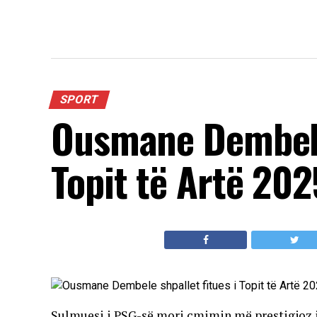
SPORT
Ousmane Dembele 
Topit të Artë 202
Sulmuesi i PSG-së mori çmimin më prestigjoz 