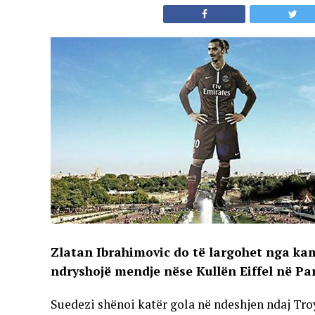
Zlatan Ibrahimovic do të largohet nga kam
ndryshojë mendje nëse Kullën Eiffel në Par
Suedezi shënoi katër gola në ndeshjen ndaj Troy