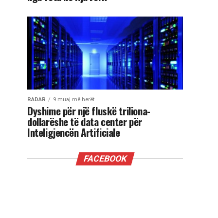
RADAR
9 muaj më herët
Dyshime për një fluskë triliona-
dollarëshe të data center për
Inteligjencën Artificiale
FACEBOOK