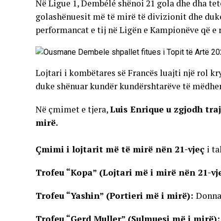
Në Ligue 1, Dembélé shënoi 21 gola dhe dha tet
golashënuesit më të mirë të divizionit dhe duke 
performancat e tij në Ligën e Kampionëve që e rr
Lojtari i kombëtares së Francës luajti një rol k
duke shënuar kundër kundërshtarëve të mëdhenj
Në çmimet e tjera,
Luis Enrique u zgjodh tr
mirë.
Çmimi i lojtarit më të mirë nën 21-vjeç
i ta
Trofeu “Kopa” (Lojtari më i mirë nën 21-vj
Trofeu “Yashin” (Portieri më i mirë):
Donn
Trofeu “Gerd Muller” (Sulmuesi më i mirë)