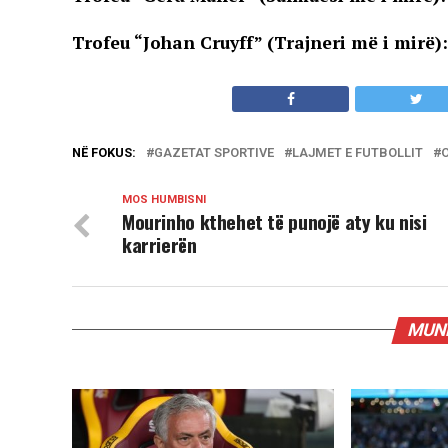
Trofeu “Johan Cruyff” (Trajneri më i mirë)
NË FOKUS:
GAZETAT SPORTIVE
LAJMET E FUTBOLLIT
MOS HUMBISNI
Mourinho kthehet të punojë aty ku nisi
karrierën
MUND