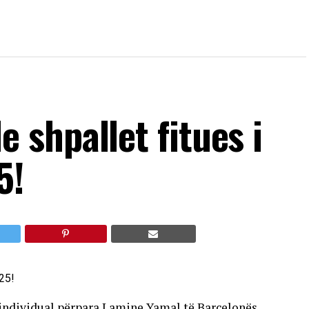
shpallet fitues i
5!
individual përpara Lamine Yamal të Barcelonës