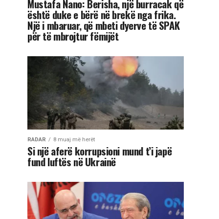
Mustafa Nano: Berisha, një burracak që
është duke e bërë në brekë nga frika.
Një i mbaruar, që mbeti dyerve të SPAK
për të mbrojtur fëmijët
RADAR
8 muaj më herët
Si një aferë korrupsioni mund t’i japë
fund luftës në Ukrainë