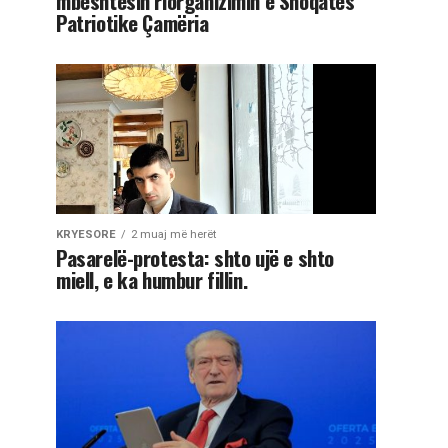
mbështesin riorganizimin e Shoqatës
Patriotike Çamëria
KRYESORE
2 muaj më herët
Pasarelë-protesta: shto ujë e shto
miell, e ka humbur fillin.