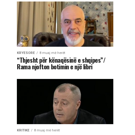
KRYESORE
8 muaj më herët
“Thjesht për kënaqësinë e shqipes”/
Rama njofton botimin e një libri
KRITIKE
8 muaj më herët