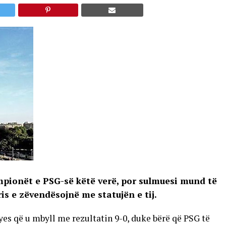
pionët e PSG-së këtë verë, por sulmuesi mund të
is e zëvendësojnë me statujën e tij.
es që u mbyll me rezultatin 9-0, duke bërë që PSG të