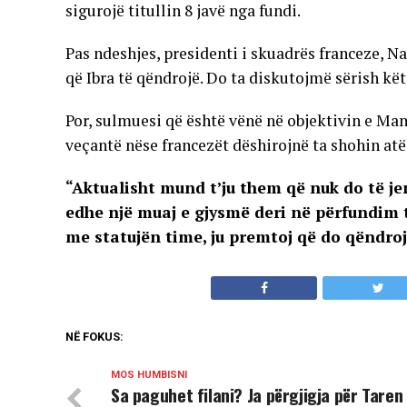
sigurojë titullin 8 javë nga fundi.
Pas ndeshjes, presidenti i skuadrës franceze, Na
që Ibra të qëndrojë. Do ta diskutojmë sërish kët
Por, sulmuesi që është vënë në objektivin e Man
veçantë nëse francezët dëshirojnë ta shohin atë
“Aktualisht mund t’ju them që nuk do të j
edhe një muaj e gjysmë deri në përfundim 
me statujën time, ju premtoj që do qëndroj”
NË FOKUS:
MOS HUMBISNI
Sa paguhet filani? Ja përgjigja për Taren