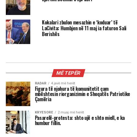
Kokalari zbulon mesazhin e ‘koduar’ të
LaCivita: Humbjen në 11 maj ia faturon Sali
Berishës
AKTUALITET
Mustafa Nano: Pushteti i Ramës
është i frikshëm, unë do isha
çmendur po të kisha pushtetin e tij