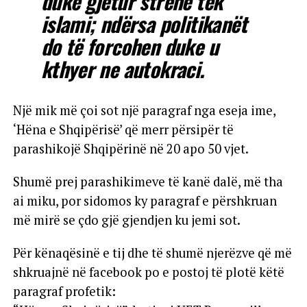
duke gjetur strehë tek
islami; ndërsa politikanët
do të forcohen duke u
kthyer ne autokraci.
Një mik më çoi sot një paragraf nga eseja ime,
‘Hëna e Shqipërisë’ që merr përsipër të
parashikojë Shqipërinë në 20 apo 50 vjet.
Shumë prej parashikimeve të kanë dalë, më tha
ai miku, por sidomos ky paragraf e përshkruan
më mirë se çdo gjë gjendjen ku jemi sot.
Për kënaqësinë e tij dhe të shumë njerëzve që më
shkruajnë në facebook po e postoj të plotë këtë
paragraf profetik: