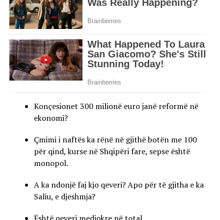
Konçesionet 300 milionë euro janë reformë në
ekonomi?
Çmimi i naftës ka rënë në gjithë botën me 100
për qind, kurse në Shqipëri fare, sepse është
monopol.
A ka ndonjë faj kjo qeveri? Apo për të gjitha e ka
Saliu, e djeshmja?
Është qeveri mediokre në total.