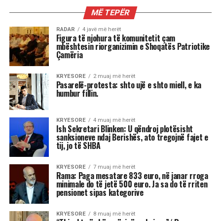
AKTUALITET
Mustafa Nano: Pushteti i Ramës
është i frikshëm, unë do isha
çmendur po të kisha pushtetin e tij
Mustafa Nano duke komentuar qeverinë e re, tha
që kryeministri Edi Rama është sot një lider
absolut në Shqipëri, sidomos brenda
mazhorancës socialiste.
Sipas Nanos, ministrja që do të operojë me