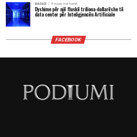
disa që janë edhe fytyra të reja. Por nuk është se
ka ndonjë rëndësi të madhe.
Ministrat kanë rëndësi kur ata kanë
autonomi për të vepruar, e për të treguar se
sa vlejnë, dhe ky nuk është rasti i ministrave
të Ramës.
Kush pranon të bëhet pjesë e kabinetit “Rama” e
ka futur me siguri në llogari që do jenë vartës të
Ramës, dhe aq.
Edi Rama është lider absolut, që delegon pushtet
ose te të besuarit e vet, ose te Diella. Të tjerët do
të jenë numërorë topi.
Po ju jap një provë për këtë. Kur kryeministri po