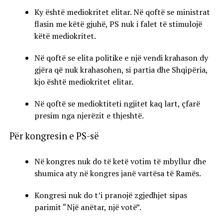
Ky është mediokritet elitar. Në qoftë se ministrat
flasin me këtë gjuhë, PS nuk i falet të stimulojë
këtë mediokritet.
Në qoftë se elita politike e një vendi krahason dy
gjëra që nuk krahasohen, si partia dhe Shqipëria,
kjo është mediokritet elitar.
Në qoftë se medioktiteti ngjitet kaq lart, çfarë
presim nga njerëzit e thjeshtë.
Për kongresin e PS-së
Në kongres nuk do të ketë votim të mbyllur dhe
shumica aty në kongres janë vartësa të Ramës.
Kongresi nuk do t’i pranojë zgjedhjet sipas
parimit “Një anëtar, një votë”.