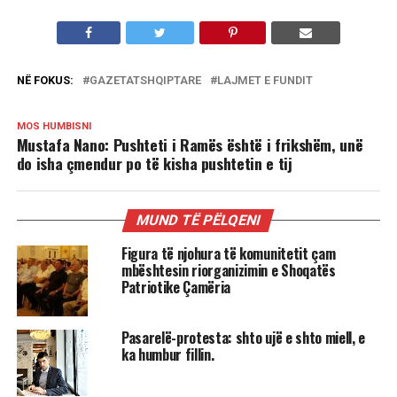
NË FOKUS:
GAZETATSHQIPTARE
LAJMET E FUNDIT
MOS HUMBISNI
Mustafa Nano: Pushteti i Ramës është i frikshëm, unë
do isha çmendur po të kisha pushtetin e tij
MUND TË PËLQENI
Figura të njohura të komunitetit çam
mbështesin riorganizimin e Shoqatës
Patriotike Çamëria
Pasarelë-protesta: shto ujë e shto miell, e
ka humbur fillin.