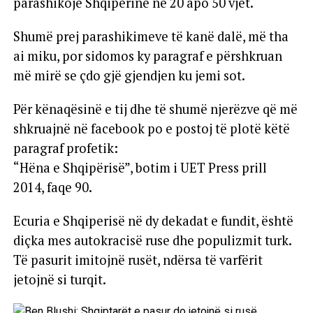
parashikojë Shqipërinë në 20 apo 50 vjet.
Shumë prej parashikimeve të kanë dalë, më tha
ai miku, por sidomos ky paragraf e përshkruan
më mirë se çdo gjë gjendjen ku jemi sot.
Për kënaqësinë e tij dhe të shumë njerëzve që më
shkruajnë në facebook po e postoj të plotë këtë
paragraf profetik:
“Hëna e Shqipërisë”, botim i UET Press prill
2014, faqe 90.
Ecuria e Shqiperisë në dy dekadat e fundit, është
diçka mes autokracisë ruse dhe populizmit turk.
Të pasurit imitojnë rusët, ndërsa të varfërit
jetojnë si turqit.