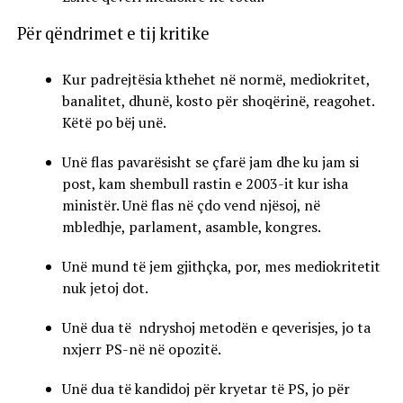
Për qëndrimet e tij kritike
Kur padrejtësia kthehet në normë, mediokritet,
banalitet, dhunë, kosto për shoqërinë, reagohet.
Këtë po bëj unë.
Unë flas pavarësisht se çfarë jam dhe ku jam si
post, kam shembull rastin e 2003-it kur isha
ministër. Unë flas në çdo vend njësoj, në
mbledhje, parlament, asamble, kongres.
Unë mund të jem gjithçka, por, mes mediokritetit
nuk jetoj dot.
Unë dua të ndryshoj metodën e qeverisjes, jo ta
nxjerr PS-në në opozitë.
Unë dua të kandidoj për kryetar të PS, jo për