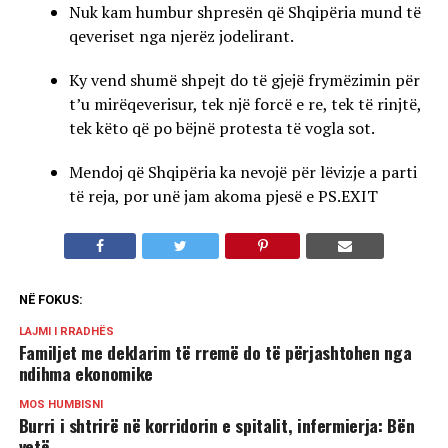
Nuk kam humbur shpresën që Shqipëria mund të
qeveriset nga njerëz jodelirant.
Ky vend shumë shpejt do të gjejë frymëzimin për
t’u mirëqeverisur, tek një forcë e re, tek të rinjtë,
tek këto që po bëjnë protesta të vogla sot.
Mendoj që Shqipëria ka nevojë për lëvizje a parti
të reja, por unë jam akoma pjesë e PS.EXIT
NË FOKUS:
LAJMI I RRADHËS
Familjet me deklarim të rremë do të përjashtohen nga
ndihma ekonomike
MOS HUMBISNI
Burri i shtrirë në korridorin e spitalit, infermierja: Bën
vetë