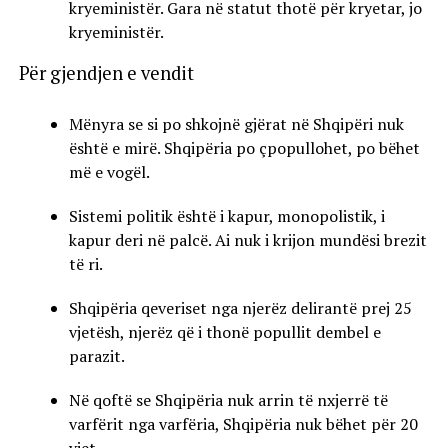
kryeministër. Gara në statut thotë për kryetar, jo
kryeministër.
Për gjendjen e vendit
Mënyra se si po shkojnë gjërat në Shqipëri nuk
është e mirë. Shqipëria po çpopullohet, po bëhet
më e vogël.
Sistemi politik është i kapur, monopolistik, i
kapur deri në palcë. Ai nuk i krijon mundësi brezit
të ri.
Shqipëria qeveriset nga njerëz delirantë prej 25
vjetësh, njerëz që i thonë popullit dembel e
parazit.
Në qoftë se Shqipëria nuk arrin të nxjerrë të
varfërit nga varfëria, Shqipëria nuk bëhet për 20