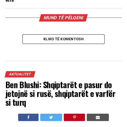
MUND TË PËLQENI
KLIKO TË KOMENTOSH
AKTUALITET
Ben Blushi: Shqiptarët e pasur do
jetojnë si rusë, shqiptarët e varfër
si turq