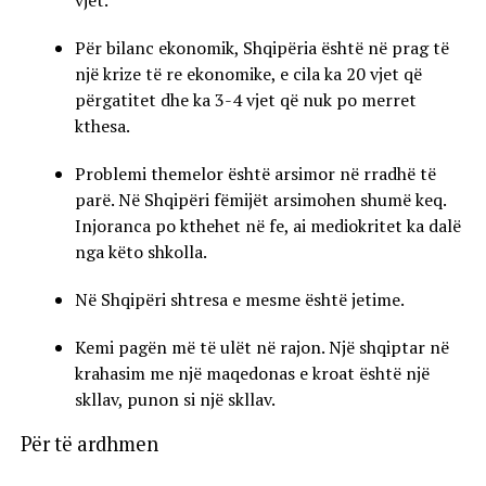
vjet.
Për bilanc ekonomik, Shqipëria është në prag të
një krize të re ekonomike, e cila ka 20 vjet që
përgatitet dhe ka 3-4 vjet që nuk po merret
kthesa.
Problemi themelor është arsimor në rradhë të
parë. Në Shqipëri fëmijët arsimohen shumë keq.
Injoranca po kthehet në fe, ai mediokritet ka dalë
nga këto shkolla.
Në Shqipëri shtresa e mesme është jetime.
Kemi pagën më të ulët në rajon. Një shqiptar në
krahasim me një maqedonas e kroat është një
skllav, punon si një skllav.
Për të ardhmen