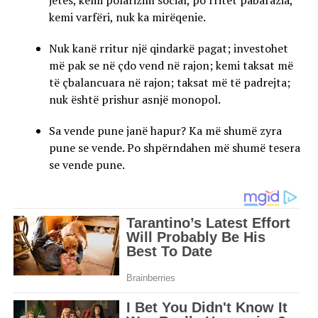
jetës, kemi polarizim social, po rritet pabarazia,
kemi varfëri, nuk ka mirëqenie.
Nuk kanë rritur një qindarkë pagat; investohet
më pak se në çdo vend në rajon; kemi taksat më
të çbalancuara në rajon; taksat më të padrejta;
nuk është prishur asnjë monopol.
Sa vende pune janë hapur? Ka më shumë zyra
pune se vende. Po shpërndahen më shumë tesera
se vende pune.