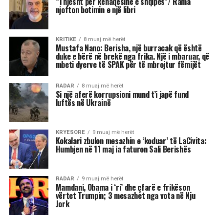
inteligjencë artificiale, Diella, është një gjetje
interesante, që i shkon epokës “High
Tecnology”, në të cilën jetojmë, “por unë nuk
kam kompetencën për ta vlerësuar si gjetje”.
“Duhet të presim për të parë sa funksionale do të
rezultojë”.
“Ministrja më e veçantë është Diella. Zgjedhjet e
tjera s’më befasuan, janë zgjedhje brenda stilit të
Ramës.
Ka zgjedhur sërish kryesisht gra, sepse sipas tij
me gratë punohet më mirë, gjë që unë s’e di sa e
vërtetë është.
Në terma të CV-së dhe përgatitjes akademike,
apo karrierave që kanë, s’më duken keq, sidomos