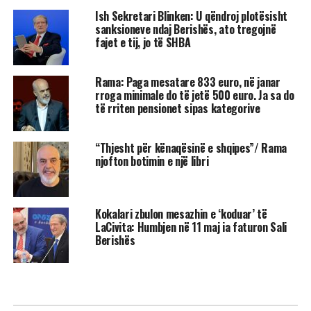
Ish Sekretari Blinken: U qëndroj plotësisht
sanksioneve ndaj Berishës, ato tregojnë
fajet e tij, jo të SHBA
Rama: Paga mesatare 833 euro, në janar
rroga minimale do të jetë 500 euro. Ja sa do
të rriten pensionet sipas kategorive
“Thjesht për kënaqësinë e shqipes”/ Rama
njofton botimin e një libri
Kokalari zbulon mesazhin e ‘koduar’ të
LaCivita: Humbjen në 11 maj ia faturon Sali
Berishës