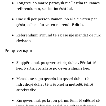
Kongresi do marrë parasysh një llastim të Ramës,
referendumin, se llastim është ai.
Unë e di për person Ramën, po ai e di veten për
çështje dhe e fut veten në rend të ditës.
Referendumi s’mund të zgjasë një mandat që nuk
ekziston.
Për qeverisjen
Shqipëria nuk po qeveriset siç duhet. Për fat të
keq, Partia Socialiste po qeveris shumë keq.
Metoda se si po qeveris kjo qeveri duhet të
ndryshojë duhet të rrëzohet si metodë, është
autokratike.
Kjo qeveri nuk po krijon përmirësim të cilësisë së