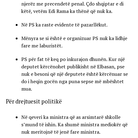
njerëz me precendetë penal. Çdo shqiptar e di
këtë, vetëm Edi Rama ka thënë që nuk ka.
Në PS ka raste evidente të pazarllëkut.
Mënyra se si është e organizuar PS nuk ka lidhje
fare me laburistët.
PS për fat të keq po inkurajon dhunën. Kur një
deputet kërcënohet publikisht në Elbasan, pse
nuk e besoni që një deputete është kërcënuar se
do i heqin gocën nga puna sepse më mbështet
mua.
Për drejtuesit politikë
Në qeveri ka ministra që as arsimtarë shkolle
s’mund të ishin. Ka shumë ministra mediokër që
nuk meritojnë të jenë fare ministra.