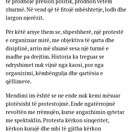
të prodhojë presion politik, prodhon vetëm
zhurmë. Në vend që të fitojë mbështetje, lodh dhe
largon njerëzit.
Për këtë arsye them se, shpeshherë, një protestë
e organizuar mirë, me objektiva të qarta dhe
disiplinë, arrin më shumë sesa një turmë e
madhe pa drejtim. Historia ka treguar se
ndryshimet nuk vijnë nga kaosi, por nga
organizimi, këmbëngulja dhe qartësia e
qëllimeve.
Mendimi im është se ne ende nuk kemi mësuar
plotësisht të protestojmë. Ende ngatërrojmë
revoltën me rrëmujën, kurse angazhimin qytetar
me spektaklin. Protesta kërkon sinqeritet,
kërkon kurajë dhe mbi të gjitha kërkon