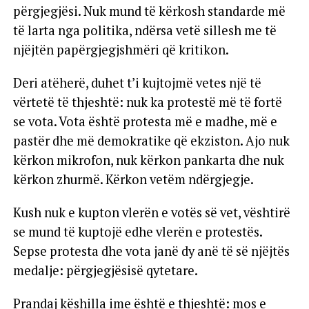
përgjegjësi. Nuk mund të kërkosh standarde më
të larta nga politika, ndërsa vetë sillesh me të
njëjtën papërgjegjshmëri që kritikon.
Deri atëherë, duhet t’i kujtojmë vetes një të
vërtetë të thjeshtë: nuk ka protestë më të fortë
se vota. Vota është protesta më e madhe, më e
pastër dhe më demokratike që ekziston. Ajo nuk
kërkon mikrofon, nuk kërkon pankarta dhe nuk
kërkon zhurmë. Kërkon vetëm ndërgjegje.
Kush nuk e kupton vlerën e votës së vet, vështirë
se mund të kuptojë edhe vlerën e protestës.
Sepse protesta dhe vota janë dy anë të së njëjtës
medalje: përgjegjësisë qytetare.
Prandaj këshilla ime është e thjeshtë: mos e