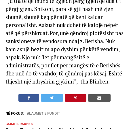
”Ju thatë që mund të zgjedh përgjigjen që dua t’i
përgjigjem. Shikoni, para së gjithash më vjen
shumë, shumë keq për atë që keni kaluar
personalisht. Askush nuk duhet të kalojë nëpër
atë që përshkruat. Por, unë qëndroj plotësisht pas
sanksioneve të vendosura ndaj z. Berisha. Nuk
kam asnjë hezitim apo dyshim për këtë vendim,
aspak. Kjo nuk flet për mangësitë e
administratës, por flet për mangësitë e Berishës
dhe unë do të vazhdoj të qëndroj pas kësaj. Është
thjesht një ndryshim gjykimi”,- tha Blinken.
NË FOKUS:
LAJMET E FUNDIT
LAJMI I RRADHËS