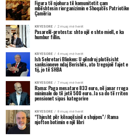
Rama: Paga mesatare 833 euro, në
janar rroga minimale do të jetë 500
euro. Ja sa do të rriten pensionet
sipas kategorive
Kryeministri Edi Rama në konferencën e
fundvitit me gazetarët foli për një rritje
ekonomike pozitive. Ai u ndal tek rritja e pagave
dhe pensioneve.
Sipas kreut të qeverisë në tremujorin e fundit
paga mesatare ka qenë 833 euro, ndërsa duke