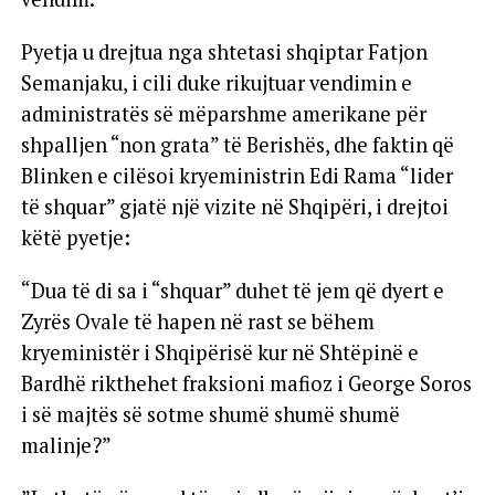
Pyetja u drejtua nga shtetasi shqiptar Fatjon
Semanjaku, i cili duke rikujtuar vendimin e
administratës së mëparshme amerikane për
shpalljen “non grata” të Berishës, dhe faktin që
Blinken e cilësoi kryeministrin Edi Rama “lider
të shquar” gjatë një vizite në Shqipëri, i drejtoi
këtë pyetje:
“Dua të di sa i “shquar” duhet të jem që dyert e
Zyrës Ovale të hapen në rast se bëhem
kryeministër i Shqipërisë kur në Shtëpinë e
Bardhë rikthehet fraksioni mafioz i George Soros
i së majtës së sotme shumë shumë shumë
malinje?”