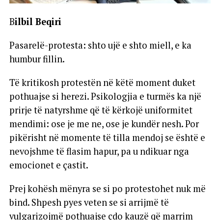
B
ilbil Beqiri
Pasarelë-protesta: shto ujë e shto miell, e ka
humbur fillin.
Të kritikosh protestën në këtë moment duket
pothuajse si herezi. Psikologjia e turmës ka një
prirje të natyrshme që të kërkojë uniformitet
mendimi: ose je me ne, ose je kundër nesh. Por
pikërisht në momente të tilla mendoj se është e
nevojshme të flasim hapur, pa u ndikuar nga
emocionet e çastit.
Prej kohësh mënyra se si po protestohet nuk më
bind. Shpesh pyes veten se si arrijmë të
vulgarizojmë pothuajse çdo kauzë që marrim