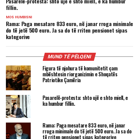
Pasarelë-protesta: shto ujë e shto miell, e ka humbur
fillin.
MOS HUMBISNI
Rama: Paga mesatare 833 euro, në janar rroga minimale
do të jetë 500 euro. Ja sa do të rriten pensionet sipas
kategorive
MUND TË PËLQENI
Figura të njohura të komunitetit çam
mbështesin riorganizimin e Shoqatës
Patriotike Çamëria
Pasarelë-protesta: shto ujë e shto miell, e
ka humbur fillin.
Rama: Paga mesatare 833 euro, në janar
rroga minimale do të jetë 500 euro. Ja sa do
të rriten pensionet sipas kategorive