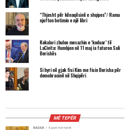
“Thjesht për kënaqësinë e shqipes”/ Rama
njofton botimin e një libri
Kokalari zbulon mesazhin e ‘koduar’ të
LaCivita: Humbjen në 11 maj ia faturon Sali
Berishës
Si hyri në gjak fisi Kim me fisin Berisha për
demokracinë në Shqipëri
KRYESORE