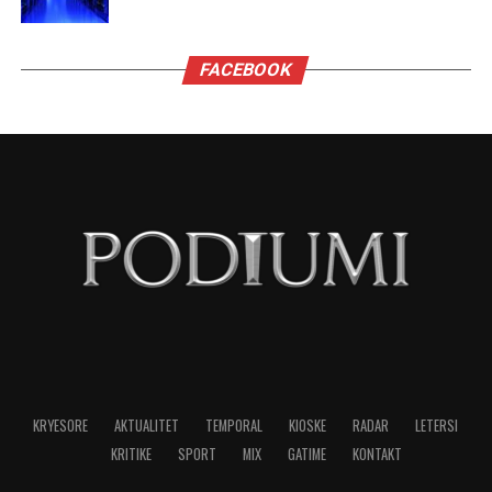
investimet e huaja në 3 mujorin e 3 kanë pasur
rritje mbi 10%. Stoku i investimeve të huaja është
domethënës dhe më i lartë me mbi 10%
krahasimisht me vitin e mëparshëm
Paga mesatare ka rezultuar 833 euro që është një
rritje domethënëse. Kemi për pak ditë hyrjen në
fuqi të ligjit për pagën 500 euro.
Duke filluar nga tetori i këtij viti është kryer
indeksimi i pensioneve. Me hyrjen e vitit të ri nis
edhe rritja e qëndrueshme e pensioneve përmes
një mbështetje që do të shkojë duke u dyfishuar,
trefishuar, katërfishuar, pesëfishuar vit pas viti.
Duke filluar nga janari pensionet do rriten përtej