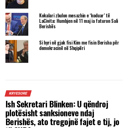
Kokalari zbulon mesazhin e ‘koduar’ të
LaCivita: Humbjen në 11 maj ia faturon Sali
Berishës
Si hyri në gjak fisi Kim me fisin Berisha për
demokracinë në Shqipëri
KRYESORE
Ish Sekretari Blinken: U qëndroj
plotësisht sanksioneve ndaj
Berishës, ato tregojnë fajet e tij, jo