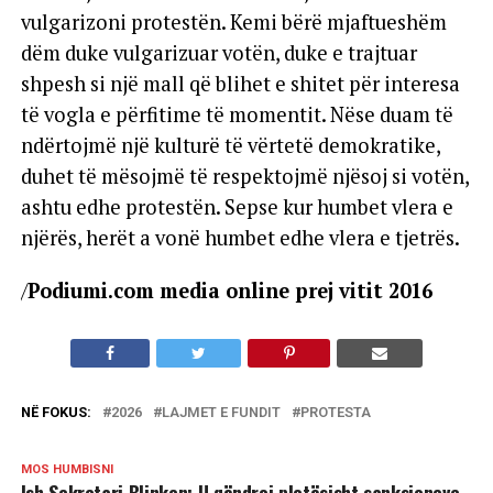
vulgarizoni protestën. Kemi bërë mjaftueshëm
dëm duke vulgarizuar votën, duke e trajtuar
shpesh si një mall që blihet e shitet për interesa
të vogla e përfitime të momentit. Nëse duam të
ndërtojmë një kulturë të vërtetë demokratike,
duhet të mësojmë të respektojmë njësoj si votën,
ashtu edhe protestën. Sepse kur humbet vlera e
njërës, herët a vonë humbet edhe vlera e tjetrës.
/
Podiumi.com media online prej vitit 2016
NË FOKUS:
2026
LAJMET E FUNDIT
PROTESTA
MOS HUMBISNI
Ish Sekretari Blinken: U qëndroj plotësisht sanksioneve