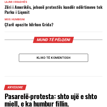
LAJMI I RRADHËS
Zëri i Amerikës, jehonë protestës kundër ndërtimeve tek
Parku i Liqenit
MOS HUMBISNI
Çfarë opozite kërkon Grida?
MUND TË PËLQENI
KLIKO TË KOMENTOSH
KRYESORE
Pasarelë-protesta: shto ujë e shto
miell, e ka humbur fillin.