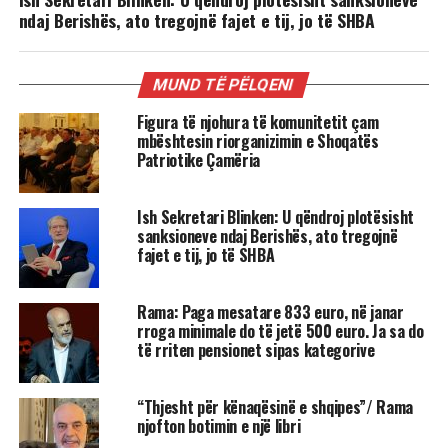
ndaj Berishës, ato tregojnë fajet e tij, jo të SHBA
MUND TË PËLQENI
Figura të njohura të komunitetit çam
mbështesin riorganizimin e Shoqatës
Patriotike Çamëria
Ish Sekretari Blinken: U qëndroj plotësisht
sanksioneve ndaj Berishës, ato tregojnë
fajet e tij, jo të SHBA
Rama: Paga mesatare 833 euro, në janar
rroga minimale do të jetë 500 euro. Ja sa do
të rriten pensionet sipas kategorive
“Thjesht për kënaqësinë e shqipes”/ Rama
njofton botimin e një libri