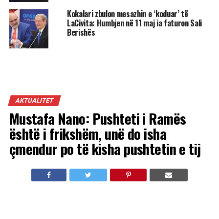
Kokalari zbulon mesazhin e ‘koduar’ të
LaCivita: Humbjen në 11 maj ia faturon Sali
Berishës
AKTUALITET
Mustafa Nano: Pushteti i Ramës
është i frikshëm, unë do isha
çmendur po të kisha pushtetin e tij