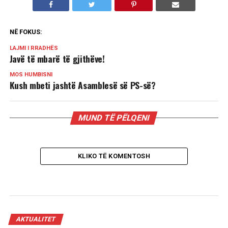
NË FOKUS:
LAJMI I RRADHËS
Javë të mbarë të gjithëve!
MOS HUMBISNI
Kush mbeti jashtë Asamblesë së PS-së?
MUND TË PËLQENI
KLIKO TË KOMENTOSH
AKTUALITET