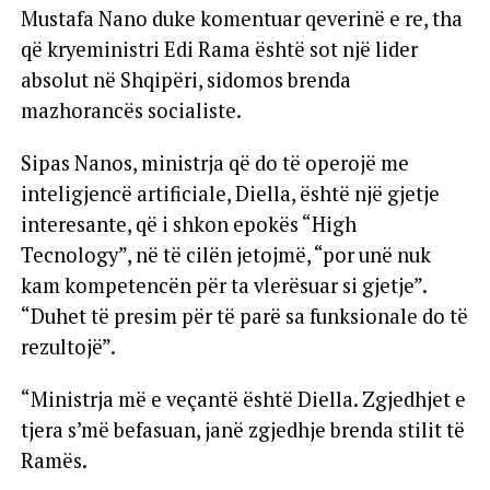
Mustafa Nano duke komentuar qeverinë e re, tha
që kryeministri Edi Rama është sot një lider
absolut në Shqipëri, sidomos brenda
mazhorancës socialiste.
Sipas Nanos, ministrja që do të operojë me
inteligjencë artificiale, Diella, është një gjetje
interesante, që i shkon epokës “High
Tecnology”, në të cilën jetojmë, “por unë nuk
kam kompetencën për ta vlerësuar si gjetje”.
“Duhet të presim për të parë sa funksionale do të
rezultojë”.
“Ministrja më e veçantë është Diella. Zgjedhjet e
tjera s’më befasuan, janë zgjedhje brenda stilit të
Ramës.