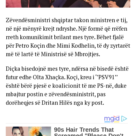
Zëvendësministri shqiptar takon ministren e tij,
në një mënyrë krejt ndryshe. Një formë që rrëfen
rreth komunikimit brilant mes tyre. Bëhet fjalë
për Petro Koçin dhe Mimi Kodhelin, të dy zyrtarët
më të lartë të Ministrisë së Mbrojtjes.
Diçka bisedojnë mes tyre, ndërsa në bisedë është
futur edhe Olta Xhaçka. Koçi, kreu i ‘’PSV91’’
është bërë pjesë e koalicionit të me PS-në, duke
mbajtur postin e zëvendësministrit, pas
dorëheqjes së Dritan Hilës nga ky post.