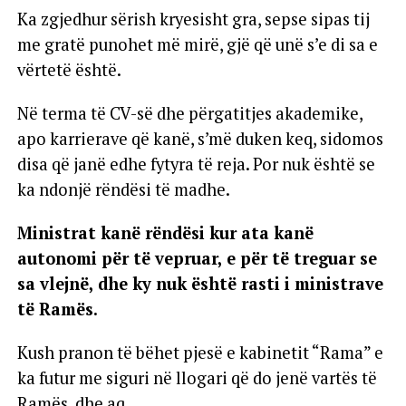
Ka zgjedhur sërish kryesisht gra, sepse sipas tij
me gratë punohet më mirë, gjë që unë s’e di sa e
vërtetë është.
Në terma të CV-së dhe përgatitjes akademike,
apo karrierave që kanë, s’më duken keq, sidomos
disa që janë edhe fytyra të reja. Por nuk është se
ka ndonjë rëndësi të madhe.
Ministrat kanë rëndësi kur ata kanë
autonomi për të vepruar, e për të treguar se
sa vlejnë, dhe ky nuk është rasti i ministrave
të Ramës.
Kush pranon të bëhet pjesë e kabinetit “Rama” e
ka futur me siguri në llogari që do jenë vartës të