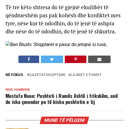
Të tre këto shtresa do të gjejnë ekuilibër të
qëndrueshëm pas pak kohësh dhe konfiktet mes
tyre, nëse kur të ndodhin, do të jenë të ashpra
dhe nëse do të ndodhin, do të jenë të shkurtra.
NË FOKUS:
GAZETATSHQIPTARE
LAJMET E FUNDIT
MOS HUMBISNI
Mustafa Nano: Pushteti i Ramës është i frikshëm, unë
do isha çmendur po të kisha pushtetin e tij
MUND TË PËLQENI