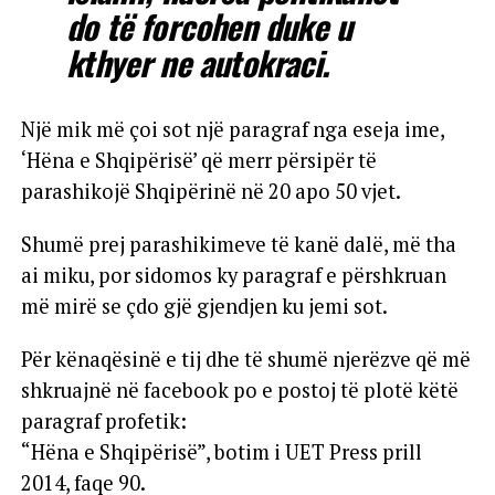
do të forcohen duke u
kthyer ne autokraci.
Një mik më çoi sot një paragraf nga eseja ime,
‘Hëna e Shqipërisë’ që merr përsipër të
parashikojë Shqipërinë në 20 apo 50 vjet.
Shumë prej parashikimeve të kanë dalë, më tha
ai miku, por sidomos ky paragraf e përshkruan
më mirë se çdo gjë gjendjen ku jemi sot.
Për kënaqësinë e tij dhe të shumë njerëzve që më
shkruajnë në facebook po e postoj të plotë këtë
paragraf profetik:
“Hëna e Shqipërisë”, botim i UET Press prill
2014, faqe 90.