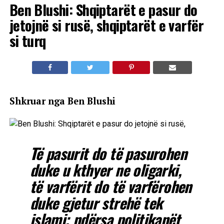
Ben Blushi: Shqiptarët e pasur do
jetojnë si rusë, shqiptarët e varfër
si turq
Shkruar nga Ben Blushi
Të pasurit do të pasurohen
duke u kthyer ne oligarki,
të varfërit do të varfërohen
duke gjetur strehë tek
islami; ndërsa politikanët