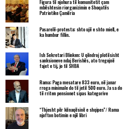
Figura të njohura të komunitetit çam
mbështesin riorganizimin e Shoqatës
Patriotike Çamëria
Pasarelë-protesta: shto ujë e shto miell, e
ka humbur fillin.
Ish Sekretari Blinken: U qëndroj plotësisht
sanksioneve ndaj Berishës, ato tregojnë
fajet e tij, jo të SHBA
Rama: Paga mesatare 833 euro, në janar
rroga minimale do të jetë 500 euro. Ja sa do
të rriten pensionet sipas kategorive
“Thjesht për kënaqësinë e shqipes”/ Rama
njofton botimin e një libri