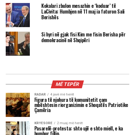
Kokalari zbulon mesazhin e ‘koduar’ të
LaCivita: Humbjen në 11 maj ia faturon Sali
Berishës
Si hyri në gjak fisi Kim me fisin Berisha për
demokracinë në Shqipëri
KRYESORE
Ish Sekretari Blinken: U qëndroj
plotësisht sanksioneve ndaj
Berishës, ato tregojnë fajet e tij, jo
të SHBA