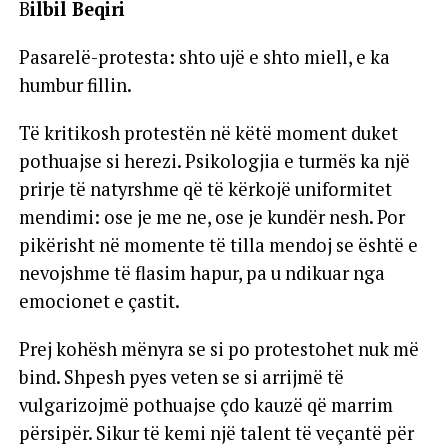
B
ilbil Beqiri
Pasarelë-protesta: shto ujë e shto miell, e ka
humbur fillin.
Të kritikosh protestën në këtë moment duket
pothuajse si herezi. Psikologjia e turmës ka një
prirje të natyrshme që të kërkojë uniformitet
mendimi: ose je me ne, ose je kundër nesh. Por
pikërisht në momente të tilla mendoj se është e
nevojshme të flasim hapur, pa u ndikuar nga
emocionet e çastit.
Prej kohësh mënyra se si po protestohet nuk më
bind. Shpesh pyes veten se si arrijmë të
vulgarizojmë pothuajse çdo kauzë që marrim
përsipër. Sikur të kemi një talent të veçantë për