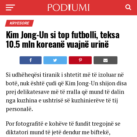
KRYESORE
Kim Jong-Un si top futbolli, teksa
10.5 mln koreanë vuajnë urinë
Si udhëheqësi tiranik i shtetit më të izoluar në
botë, nuk është çudi që Kim Jong-Un shijon disa
prej delikatesave më të rralla që mund të dalin
nga kuzhina e ushtrisë së kuzhinierëve të tij
personalë.
Por fotografitë e kohëve të fundit tregojnë se
diktatori mund të jetë dendur me biftekë,