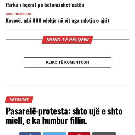
Parku i liqenit po betonizohet natën
MOS HUMBISNI
Kosovë, mbi 800 vdekje në vit nga ndotja e ajrit
MUND TË PËLQENI
KLIKO TË KOMENTOSH
KRYESORE
Pasarelë-protesta: shto ujë e shto
miell, e ka humbur fillin.