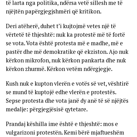
të larta nga politika, ndërsa vetë sillesh me të
njëjtën papërgjegjshmëri që kritikon.
Deri atëherë, duhet t’i kujtojmë vetes një të
vërtetë të thjeshtë: nuk ka protestë më të fortë
se vota. Vota është protesta më e madhe, më e
pastër dhe më demokratike që ekziston. Ajo nuk
kërkon mikrofon, nuk kërkon pankarta dhe nuk
kërkon zhurmë. Kërkon vetëm ndërgjegje.
Kush nuk e kupton vlerën e votës së vet, vështirë
se mund të kuptojë edhe vlerën e protestës.
Sepse protesta dhe vota janë dy anë të së njëjtës
medalje: përgjegjësisë qytetare.
Prandaj këshilla ime është e thjeshtë: mos e
vulgarizoni protestën. Kemi bërë mjaftueshëm