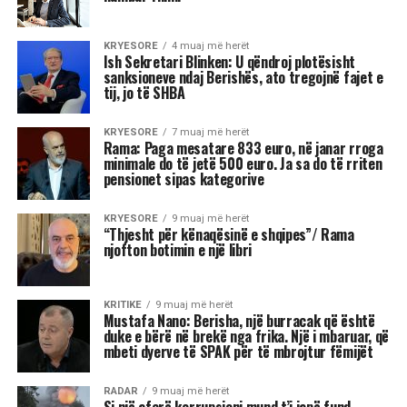
Ish-Sekretari amerikan i Shtetit, Antony Blinken
është pyetur gjatë një bashkëbisedimi “Harvard
Institute of Politics”, për shpalljen “non grata” të
Sali Berisha nga DASH.
Blinken thotë se qëndron plotësisht pas
sanksioneve të vendosura nga Departamenti
Amerikan i Shtetit ndaj Berishës, duke nënvizuar
se nuk ka asnjë dyshim apo hezitim për këtë
vendim.
Pyetja u drejtua nga shtetasi shqiptar Fatjon