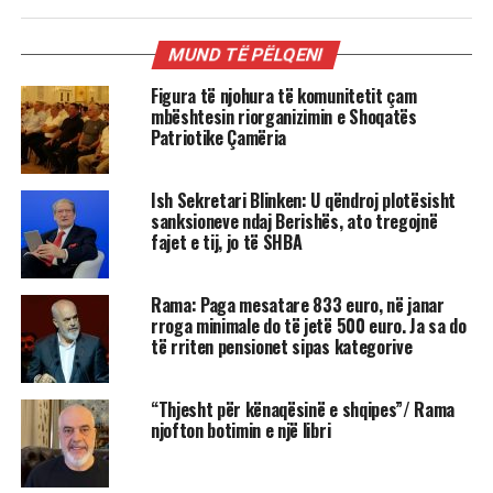
MUND TË PËLQENI
Figura të njohura të komunitetit çam
mbështesin riorganizimin e Shoqatës
Patriotike Çamëria
Ish Sekretari Blinken: U qëndroj plotësisht
sanksioneve ndaj Berishës, ato tregojnë
fajet e tij, jo të SHBA
Rama: Paga mesatare 833 euro, në janar
rroga minimale do të jetë 500 euro. Ja sa do
të rriten pensionet sipas kategorive
“Thjesht për kënaqësinë e shqipes”/ Rama
njofton botimin e një libri