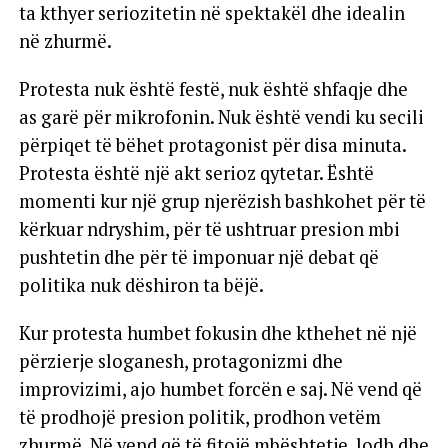
ta kthyer seriozitetin në spektakël dhe idealin
në zhurmë.
Protesta nuk është festë, nuk është shfaqje dhe
as garë për mikrofonin. Nuk është vendi ku secili
përpiqet të bëhet protagonist për disa minuta.
Protesta është një akt serioz qytetar. Është
momenti kur një grup njerëzish bashkohet për të
kërkuar ndryshim, për të ushtruar presion mbi
pushtetin dhe për të imponuar një debat që
politika nuk dëshiron ta bëjë.
Kur protesta humbet fokusin dhe kthehet në një
përzierje sloganesh, protagonizmi dhe
improvizimi, ajo humbet forcën e saj. Në vend që
të prodhojë presion politik, prodhon vetëm
zhurmë. Në vend që të fitojë mbështetje, lodh dhe