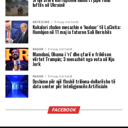
Semanjaku, i cili duke rikujtuar vendimin e
administratës së mëparshme amerikane për
shpalljen “non grata” të Berishës, dhe faktin që
Blinken e cilësoi kryeministrin Edi Rama “lider
të shquar” gjatë një vizite në Shqipëri, i drejtoi
këtë pyetje:
“Dua të di sa i “shquar” duhet të jem që dyert e
Zyrës Ovale të hapen në rast se bëhem
kryeministër i Shqipërisë kur në Shtëpinë e
Bardhë rikthehet fraksioni mafioz i George Soros
i së majtës së sotme shumë shumë shumë
malinje?”
”Ju thatë që mund të zgjedh përgjigjen që dua t’i
përgjigjem. Shikoni, para së gjithash më vjen
shumë, shumë keq për atë që keni kaluar