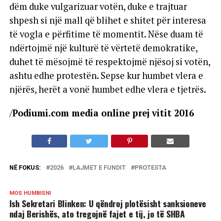
dëm duke vulgarizuar votën, duke e trajtuar
shpesh si një mall që blihet e shitet për interesa
të vogla e përfitime të momentit. Nëse duam të
ndërtojmë një kulturë të vërtetë demokratike,
duhet të mësojmë të respektojmë njësoj si votën,
ashtu edhe protestën. Sepse kur humbet vlera e
njërës, herët a vonë humbet edhe vlera e tjetrës.
/
Podiumi.com media online prej vitit 2016
NË FOKUS:
2026
LAJMET E FUNDIT
PROTESTA
MOS HUMBISNI
Ish Sekretari Blinken: U qëndroj plotësisht sanksioneve
ndaj Berishës, ato tregojnë fajet e tij, jo të SHBA