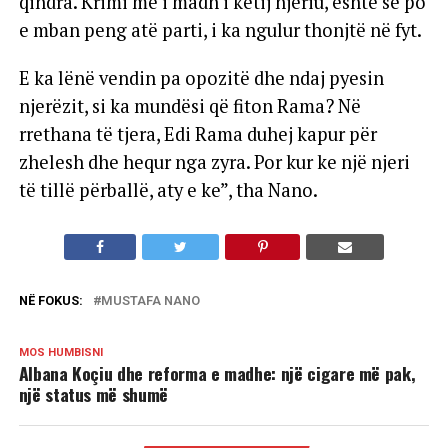
qindra. Krimi më i madh i këtij njeriu, është se po
e mban peng atë parti, i ka ngulur thonjtë në fyt.
E ka lënë vendin pa opozitë dhe ndaj pyesin
njerëzit, si ka mundësi që fiton Rama? Në
rrethana të tjera, Edi Rama duhej kapur për
zhelesh dhe hequr nga zyra. Por kur ke një njeri
të tillë përballë, aty e ke”, tha Nano.
NË FOKUS:
MUSTAFA NANO
MOS HUMBISNI
Albana Koçiu dhe reforma e madhe: një cigare më pak,
një status më shumë