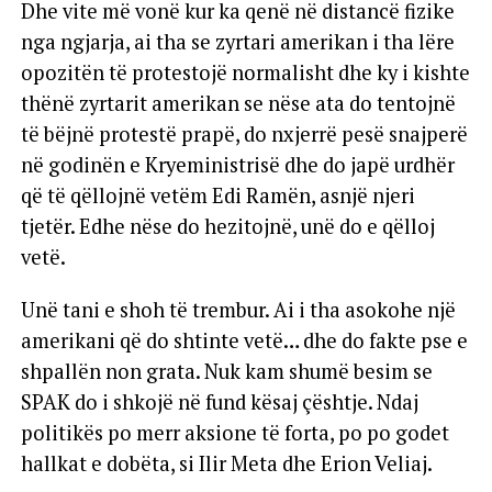
Dhe vite më vonë kur ka qenë në distancë fizike
nga ngjarja, ai tha se zyrtari amerikan i tha lëre
opozitën të protestojë normalisht dhe ky i kishte
thënë zyrtarit amerikan se nëse ata do tentojnë
të bëjnë protestë prapë, do nxjerrë pesë snajperë
në godinën e Kryeministrisë dhe do japë urdhër
që të qëllojnë vetëm Edi Ramën, asnjë njeri
tjetër. Edhe nëse do hezitojnë, unë do e qëlloj
vetë.
Unë tani e shoh të trembur. Ai i tha asokohe një
amerikani që do shtinte vetë… dhe do fakte pse e
shpallën non grata. Nuk kam shumë besim se
SPAK do i shkojë në fund kësaj çështje. Ndaj
politikës po merr aksione të forta, po po godet
hallkat e dobëta, si Ilir Meta dhe Erion Veliaj.