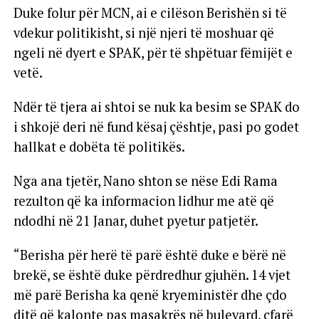
Duke folur për MCN, ai e cilëson Berishën si të
vdekur politikisht, si një njeri të moshuar që
ngeli në dyert e SPAK, për të shpëtuar fëmijët e
vetë.
Ndër të tjera ai shtoi se nuk ka besim se SPAK do
i shkojë deri në fund kësaj çështje, pasi po godet
hallkat e dobëta të politikës.
Nga ana tjetër, Nano shton se nëse Edi Rama
rezulton që ka informacion lidhur me atë që
ndodhi në 21 Janar, duhet pyetur patjetër.
“Berisha për herë të parë është duke e bërë në
brekë, se është duke përdredhur gjuhën. 14 vjet
më parë Berisha ka qenë kryeministër dhe çdo
ditë që kalonte pas masakrës në bulevard, çfarë