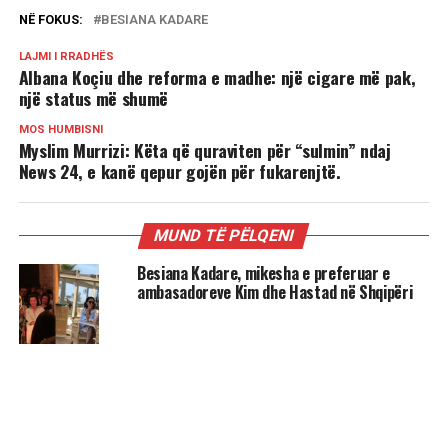
NË FOKUS:
BESIANA KADARE
LAJMI I RRADHËS
Albana Koçiu dhe reforma e madhe: një cigare më pak,
një status më shumë
MOS HUMBISNI
Myslim Murrizi: Këta që quraviten për “sulmin” ndaj
News 24, e kanë qepur gojën për fukarenjtë.
MUND TË PËLQENI
Besiana Kadare, mikesha e preferuar e
ambasadoreve Kim dhe Hastad në Shqipëri