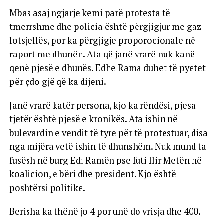
Mbas asaj ngjarje kemi parë protesta të
tmerrshme dhe policia është përgjigjur me gaz
lotsjellës, por ka përgjigje proporocionale në
raport me dhunën. Ata që janë vrarë nuk kanë
qenë pjesë e dhunës. Edhe Rama duhet të pyetet
për çdo gjë që ka dijeni.
Janë vrarë katër persona, kjo ka rëndësi, pjesa
tjetër është pjesë e kronikës. Ata ishin në
bulevardin e vendit të tyre për të protestuar, disa
nga mijëra vetë ishin të dhunshëm. Nuk mund ta
fusësh në burg Edi Ramën pse futi Ilir Metën në
koalicion, e bëri dhe president. Kjo është
poshtërsi politike.
Berisha ka thënë jo 4 por unë do vrisja dhe 400.