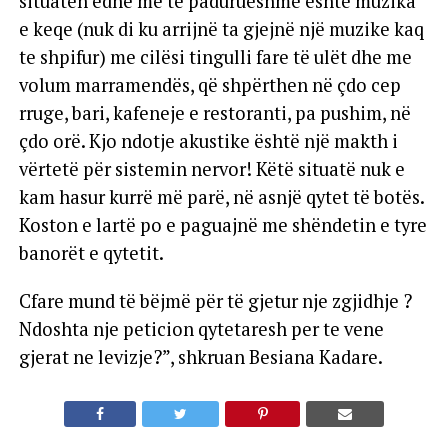
situatën edhe më të padurueshme është muzika
e keqe (nuk di ku arrijnë ta gjejnë një muzike kaq
te shpifur) me cilësi tingulli fare të ulët dhe me
volum marramendës, që shpërthen në çdo cep
rruge, bari, kafeneje e restoranti, pa pushim, në
çdo orë. Kjo ndotje akustike është një makth i
vërtetë për sistemin nervor! Këtë situatë nuk e
kam hasur kurrë më parë, në asnjë qytet të botës.
Koston e lartë po e paguajnë me shëndetin e tyre
banorët e qytetit.
Cfare mund të bëjmë për të gjetur nje zgjidhje ?
Ndoshta nje peticion qytetaresh per te vene
gjerat ne levizje?”, shkruan Besiana Kadare.