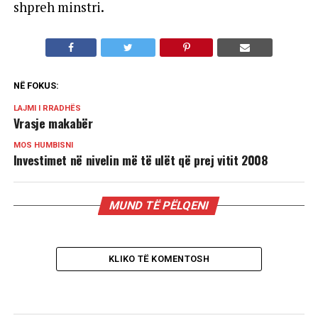
shpreh minstri.
NË FOKUS:
LAJMI I RRADHËS
Vrasje makabër
MOS HUMBISNI
Investimet në nivelin më të ulët që prej vitit 2008
MUND TË PËLQENI
KLIKO TË KOMENTOSH