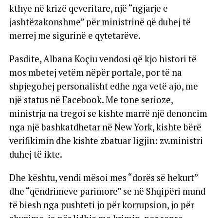
kthye në krizë qeveritare, një “ngjarje e
jashtëzakonshme” për ministrinë që duhej të
merrej me sigurinë e qytetarëve.
Pasdite, Albana Koçiu vendosi që kjo histori të
mos mbetej vetëm nëpër portale, por të na
shpjegohej personalisht edhe nga vetë ajo, me
një status në Facebook. Me tone serioze,
ministrja na tregoi se kishte marrë një denoncim
nga një bashkatdhetar në New York, kishte bërë
verifikimin dhe kishte zbatuar ligjin: zv.ministri
duhej të ikte.
Dhe kështu, vendi mësoi mes “dorës së hekurt”
dhe “qëndrimeve parimore” se në Shqipëri mund
të biesh nga pushteti jo për korrupsion, jo për