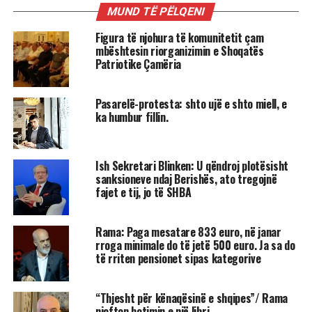
MUND TË PËLQENI
Figura të njohura të komunitetit çam
mbështesin riorganizimin e Shoqatës
Patriotike Çamëria
Pasarelë-protesta: shto ujë e shto miell, e
ka humbur fillin.
Ish Sekretari Blinken: U qëndroj plotësisht
sanksioneve ndaj Berishës, ato tregojnë
fajet e tij, jo të SHBA
Rama: Paga mesatare 833 euro, në janar
rroga minimale do të jetë 500 euro. Ja sa do
të rriten pensionet sipas kategorive
“Thjesht për kënaqësinë e shqipes”/ Rama
njofton botimin e një libri