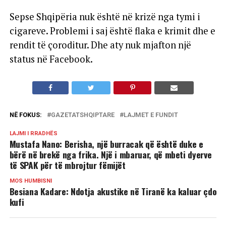
Sepse Shqipëria nuk është në krizë nga tymi i
cigareve. Problemi i saj është flaka e krimit dhe e
rendit të çoroditur. Dhe aty nuk mjafton një
status në Facebook.
NË FOKUS:
GAZETATSHQIPTARE
LAJMET E FUNDIT
LAJMI I RRADHËS
Mustafa Nano: Berisha, një burracak që është duke e
bërë në brekë nga frika. Një i mbaruar, që mbeti dyerve
të SPAK për të mbrojtur fëmijët
MOS HUMBISNI
Besiana Kadare: Ndotja akustike në Tiranë ka kaluar çdo
kufi