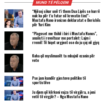
MUND TË PËLQENI
“Njësoj sikur unë t’i them Dua Lipës se kurrë
nuk ka për t’u futur në krevatin tim!”-
Mustafa Nano ironizon deklaratat e Berishës
për Yuri Kim
“Plagoset me thikë i biri i Mustafa Nanos”,
analisti i revoltuar me portalet: Lajm i
rremë! Të hiqet urgjent ose do ju çoj në gjyq
Koha që myslimanët ta mbajnë ezanin për
vete
Pse jam kundër gjesteve politike të
sportistëve
Ju djem që kërkoni vajza të virgjëra, a jeni
vetë të virgjër? – Nga Mustafa Nano