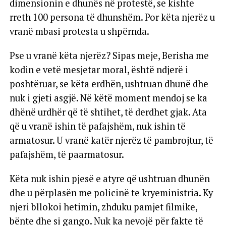
dimensionin e dhunës në protestë, se kishte
rreth 100 persona të dhunshëm. Por këta njerëz u
vranë mbasi protesta u shpërnda.
Pse u vranë këta njerëz? Sipas meje, Berisha me
kodin e vetë mesjetar moral, është ndjerë i
poshtëruar, se këta erdhën, ushtruan dhunë dhe
nuk i gjeti asgjë. Në këtë moment mendoj se ka
dhënë urdhër që të shtihet, të derdhet gjak. Ata
që u vranë ishin të pafajshëm, nuk ishin të
armatosur. U vranë katër njerëz të pambrojtur, të
pafajshëm, të paarmatosur.
Këta nuk ishin pjesë e atyre që ushtruan dhunën
dhe u përplasën me policinë te kryeministria. Ky
njeri bllokoi hetimin, zhduku pamjet filmike,
bënte dhe si gango. Nuk ka nevojë për fakte të