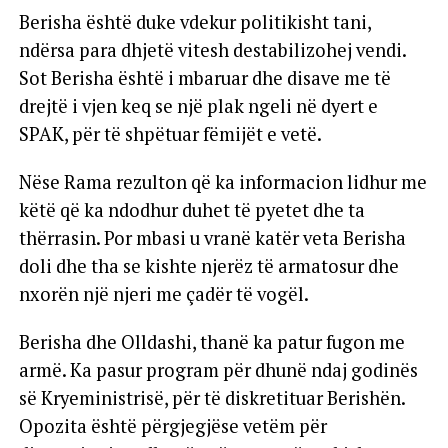
Berisha është duke vdekur politikisht tani,
ndërsa para dhjetë vitesh destabilizohej vendi.
Sot Berisha është i mbaruar dhe disave me të
drejtë i vjen keq se një plak ngeli në dyert e
SPAK, për të shpëtuar fëmijët e vetë.
Nëse Rama rezulton që ka informacion lidhur me
këtë që ka ndodhur duhet të pyetet dhe ta
thërrasin. Por mbasi u vranë katër veta Berisha
doli dhe tha se kishte njerëz të armatosur dhe
nxorën një njeri me çadër të vogël.
Berisha dhe Olldashi, thanë ka patur fugon me
armë. Ka pasur program për dhunë ndaj godinës
së Kryeministrisë, për të diskretituar Berishën.
Opozita është përgjegjëse vetëm për