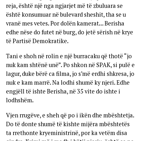
reja, është një nga ngjarjet më të zbuluara se
është konsumuar në bulevard sheshit, tha se u
vranë mes vetes. Por dolën kamerat… Berisha
edhe nëse do futet në burg, do jetë sërish në krye
të Partisë Demokratike.
Tani e shoh në rolin e një burracaku që thotë “jo
nuk kam shtënë unë”. Po shkon në SPAK, si pulë e
lagur, duke bërë ca filma, jo s’më erdhi shkresa, jo
nuk e kam marrë. Na lodhi shumë ky njeri. Edhe
engjëll të ishte Berisha, në 35 vite do ishte i
lodhshëm.
Vjen rrugëve, e sheh që po i ikën dhe mbështetja.
Do të donte shumë të kishte mijëra mbështetës
ta rrethonte kryeministrinë, por ka vetëm disa