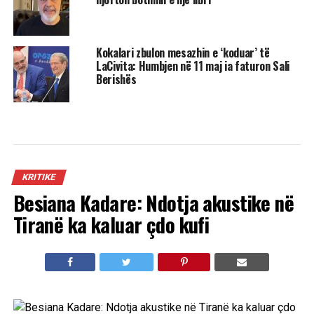
Kokalari zbulon mesazhin e ‘koduar’ të
LaCivita: Humbjen në 11 maj ia faturon Sali
Berishës
KRITIKE
Besiana Kadare: Ndotja akustike në
Tiranë ka kaluar çdo kufi