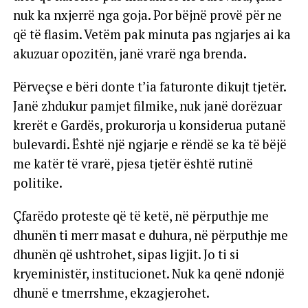
nuk ka nxjerrë nga goja. Por bëjnë provë për ne
që të flasim. Vetëm pak minuta pas ngjarjes ai ka
akuzuar opozitën, janë vrarë nga brenda.
Përveçse e bëri donte t’ia faturonte dikujt tjetër.
Janë zhdukur pamjet filmike, nuk janë dorëzuar
krerët e Gardës, prokurorja u konsiderua putanë
bulevardi. Është një ngjarje e rëndë se ka të bëjë
me katër të vrarë, pjesa tjetër është rutinë
politike.
Çfarëdo proteste që të ketë, në përputhje me
dhunën ti merr masat e duhura, në përputhje me
dhunën që ushtrohet, sipas ligjit. Jo ti si
kryeministër, institucionet. Nuk ka qenë ndonjë
dhunë e tmerrshme, ekzagjerohet.