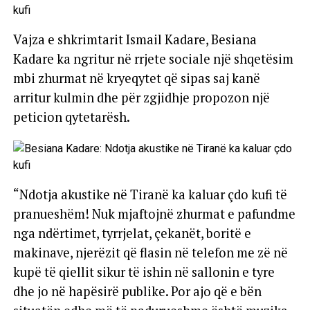
Vajza e shkrimtarit Ismail Kadare, Besiana
Kadare ka ngritur në rrjete sociale një shqetësim
mbi zhurmat në kryeqytet që sipas saj kanë
arritur kulmin dhe për zgjidhje propozon një
peticion qytetarësh.
“Ndotja akustike në Tiranë ka kaluar çdo kufi të
pranueshëm! Nuk mjaftojnë zhurmat e pafundme
nga ndërtimet, tyrrjelat, çekanët, boritë e
makinave, njerëzit që flasin në telefon me zë në
kupë të qiellit sikur të ishin në sallonin e tyre
dhe jo në hapësirë publike. Por ajo që e bën