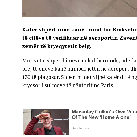
Katër shpërthime kanë tronditur Brukselin 
të cilëve të verifikuar në aeroportin Zaven
zemër të kryeqytetit belg.
Motivet e shpërthimeve nuk dihen ende, ndërkoh
prej të cilëve kanë humbur jetën në aeroport dhe
130 të plagosur. Shpërthimet vijnë katër ditë n
kryesor i sulmeve të nëntorit në Paris.