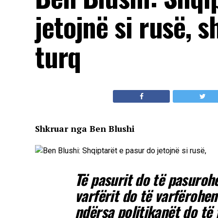
jetojnë si rusë, s
turq
Shkruar nga Ben Blushi
Të pasurit do të pasurohe
varfërit do të varfërohen
ndërsa politikanët do të