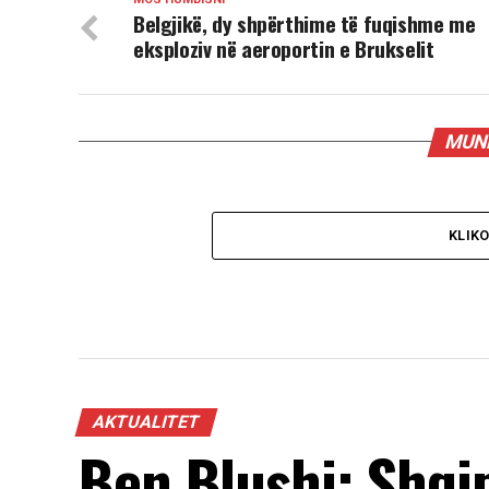
Belgjikë, dy shpërthime të fuqishme me
eksploziv në aeroportin e Brukselit
MUND
KLIK
AKTUALITET
Ben Blushi: Shqi