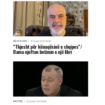
KRYESORE
9 muaj më herët
“Thjesht për kënaqësinë e shqipes”/
Rama njofton botimin e një libri
KRITIKE
9 muaj më herët