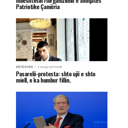
mbështesin riorganizimin e Shoqatës
Patriotike Çamëria
KRYESORE
2 muaj më herët
Pasarelë-protesta: shto ujë e shto
miell, e ka humbur fillin.