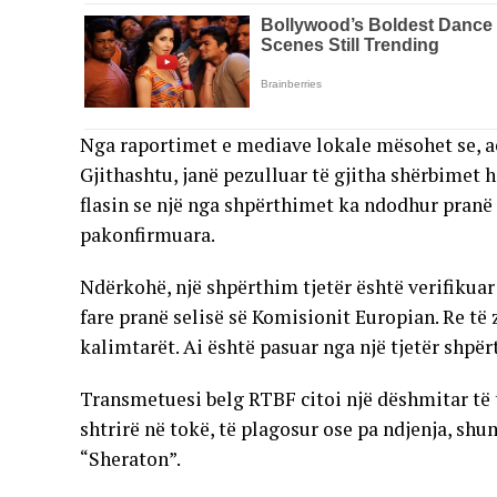
Nga raportimet e mediave lokale mësohet se, ae
Gjithashtu, janë pezulluar të gjitha shërbimet 
flasin se një nga shpërthimet ka ndodhur pranë c
pakonfirmuara.
Ndërkohë, një shpërthim tjetër është verifikuar
fare pranë selisë së Komisionit Europian. Re të
kalimtarët. Ai është pasuar nga një tjetër shp
Transmetuesi belg RTBF citoi një dëshmitar të t
shtrirë në tokë, të plagosur ose pa ndjenja, shum
“Sheraton”.