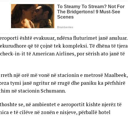
roporti është evakuuar, ndërsa fluturimet janë anuluar.
hekurudhore që të çojnë tek kompleksi. Të dhëna të tjera
heck-in-it të American Airlines, por sërish ato janë të
 rreth një orë më vonë në stacionin e metrosë Maalbeek,
 zeza tymi janë ngritur në rrugë dhe paniku ka përfshirë
ërthim në stacionin Schumann.
hoshte se, në ambientet e aeroportit kishte njerëz të
ica e të cilëve në zonën e nisjeve, përballë hotel