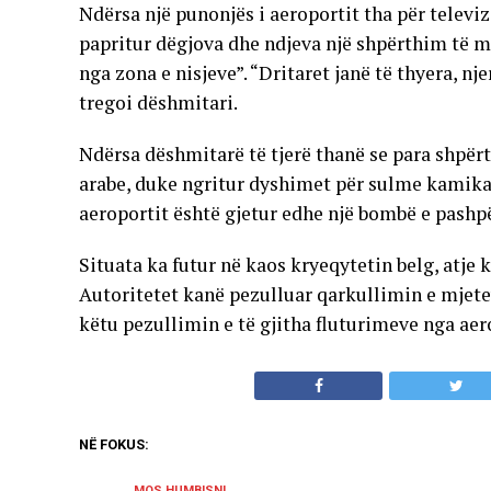
Ndërsa një punonjës i aeroportit tha për telev
papritur dëgjova dhe ndjeva një shpërthim të m
nga zona e nisjeve”. “Dritaret janë të thyera, nj
tregoi dëshmitari.
Ndërsa dëshmitarë të tjerë thanë se para shpërt
arabe, duke ngritur dyshimet për sulme kamika
aeroportit është gjetur edhe një bombë e pashp
Situata ka futur në kaos kryeqytetin belg, atje
Autoritetet kanë pezulluar qarkullimin e mjetev
këtu pezullimin e të gjitha fluturimeve nga aer
NË FOKUS:
MOS HUMBISNI