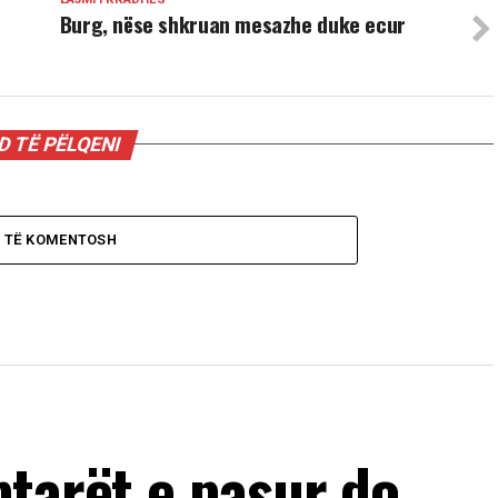
Burg, nëse shkruan mesazhe duke ecur
 TË PËLQENI
O TË KOMENTOSH
ptarët e pasur do