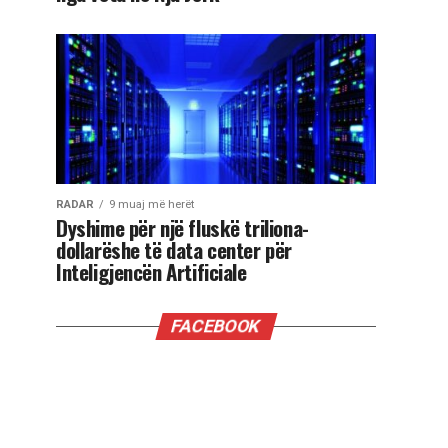
RADAR
9 muaj më herët
Dyshime për një fluskë triliona-
dollarëshe të data center për
Inteligjencën Artificiale
FACEBOOK