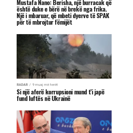
Mustafa Nano: Berisha, një burracak që
është duke e bërë në brekë nga frika.
Një i mbaruar, që mbeti dyerve të SPAK
për të mbrojtur fëmijët
RADAR
9 muaj më herët
Si një aferë korrupsioni mund t’i japë
fund luftës në Ukrainë