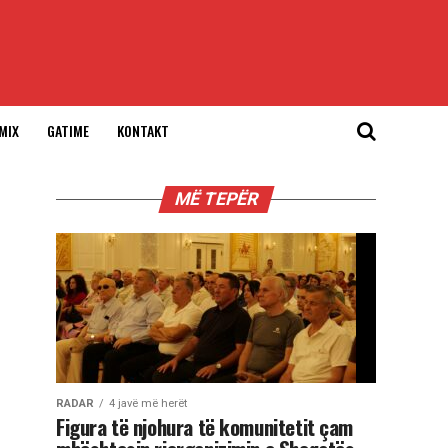
MIX
GATIME
KONTAKT
MË TEPËR
RADAR
4 javë më herët
Figura të njohura të komunitetit çam