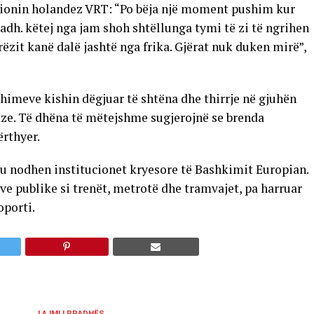
izionin holandez VRT: “Po bëja një moment pushim kur
adh. këtej nga jam shoh shtëllunga tymi të zi të ngrihen
erëzit kanë dalë jashtë nga frika. Gjërat nuk duken mirë”,
himeve kishin dëgjuar të shtëna dhe thirrje në gjuhën
ze. Të dhëna të mëtejshme sugjerojnë se brenda
ërthyer.
 ku nodhen institucionet kryesore të Bashkimit Europian.
e publike si trenët, metrotë dhe tramvajet, pa harruar
oporti.
LAJMI I RRADHËS