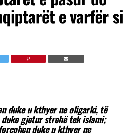
hqiptarët e varfër si
n duke u kthyer ne oligarki, të
 duke gjetur strehë tek islami;
 forcohen duke u kthyer ne