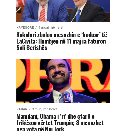
KRYESORE
9 muaj më herët
Kokalari zbulon mesazhin e ‘koduar’ të
LaCivita: Humbjen në 11 maj ia faturon
Sali Berishës
RADAR
9 muaj më herët
Mamdani, Obama i ‘ri’ dhe çfarë e
frikëson vërtet Trumpin; 3 mesazhet
nga vota në Nju Jork