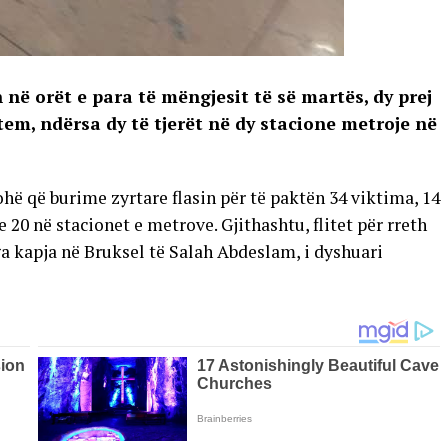
në orët e para të mëngjesit të së martës, dy prej
tem, ndërsa dy të tjerët në dy stacione metroje në
ë që burime zyrtare flasin për të paktën 34 viktima, 14
 20 në stacionet e metrove. Gjithashtu, flitet për rreth
ga kapja në Bruksel të Salah Abdeslam, i dyshuari