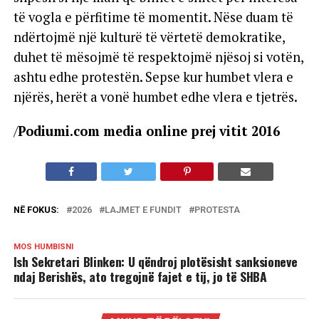
të vogla e përfitime të momentit. Nëse duam të
ndërtojmë një kulturë të vërtetë demokratike,
duhet të mësojmë të respektojmë njësoj si votën,
ashtu edhe protestën. Sepse kur humbet vlera e
njërës, herët a vonë humbet edhe vlera e tjetrës.
/
Podiumi.com media online prej vitit 2016
NË FOKUS:
2026
LAJMET E FUNDIT
PROTESTA
MOS HUMBISNI
Ish Sekretari Blinken: U qëndroj plotësisht sanksioneve
ndaj Berishës, ato tregojnë fajet e tij, jo të SHBA