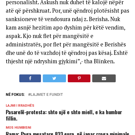
personalisht. Askush nuk duhet të kalojë nëpër
atë që përshkruat. Por, unë qëndroj plotësisht pas
sanksioneve të vendosura ndaj z. Berisha. Nuk
kam asnjë hezitim apo dyshim për këtë vendim,
aspak. Kjo nuk flet për mangësitë e
administratës, por flet për mangësitë e Berishës
dhe unë do të vazhdoj të qëndroj pas kësaj. Është
thjesht një ndryshim gjykimi”,- tha Blinken.
NË FOKUS:
LAJMET E FUNDIT
LAJMI I RRADHËS
Pasarelë-protesta: shto ujë e shto miell, e ka humbur
fillin.
MOS HUMBISNI
Rama: Paga mesatare 833 euro, në janar rroga minimale