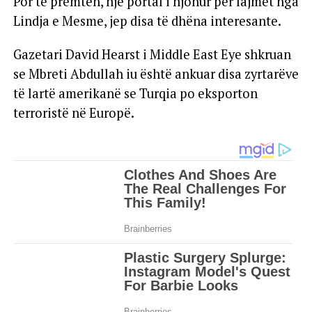
Por të premten, një portal i njohur për lajmet nga
Lindja e Mesme, jep disa të dhëna interesante.
Gazetari David Hearst i Middle East Eye shkruan
se Mbreti Abdullah iu është ankuar disa zyrtarëve
të lartë amerikanë se Turqia po eksporton
terroristë në Europë.