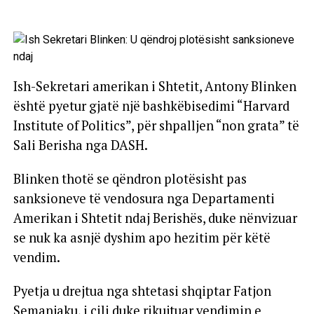
Ish-Sekretari amerikan i Shtetit, Antony Blinken
është pyetur gjatë një bashkëbisedimi “Harvard
Institute of Politics”, për shpalljen “non grata” të
Sali Berisha nga DASH.
Blinken thotë se qëndron plotësisht pas
sanksioneve të vendosura nga Departamenti
Amerikan i Shtetit ndaj Berishës, duke nënvizuar
se nuk ka asnjë dyshim apo hezitim për këtë
vendim.
Pyetja u drejtua nga shtetasi shqiptar Fatjon
Semanjaku, i cili duke rikujtuar vendimin e