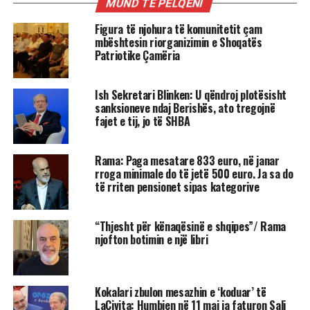
MUND TË PËLQENI
Figura të njohura të komunitetit çam
mbështesin riorganizimin e Shoqatës
Patriotike Çamëria
Ish Sekretari Blinken: U qëndroj plotësisht
sanksioneve ndaj Berishës, ato tregojnë
fajet e tij, jo të SHBA
Rama: Paga mesatare 833 euro, në janar
rroga minimale do të jetë 500 euro. Ja sa do
të rriten pensionet sipas kategorive
“Thjesht për kënaqësinë e shqipes”/ Rama
njofton botimin e një libri
Kokalari zbulon mesazhin e ‘koduar’ të
LaCivita: Humbjen në 11 maj ia faturon Sali