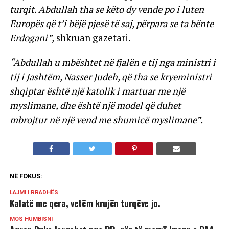
turqit. Abdullah tha se këto dy vende po i luten
Europës që t’i bëjë pjesë të saj, përpara se ta bënte
Erdogani”,
shkruan gazetari.
“Abdullah u mbështet në fjalën e tij nga ministri i
tij i Jashtëm, Nasser Judeh, që tha se kryeministri
shqiptar është një katolik i martuar me një
myslimane, dhe është një model që duhet
mbrojtur në një vend me shumicë myslimane”.
NË FOKUS:
LAJMI I RRADHËS
Kalatë me qera, vetëm krujën turqëve jo.
MOS HUMBISNI