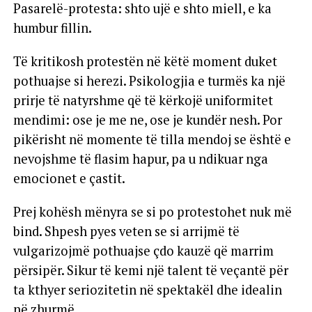
Pasarelë-protesta: shto ujë e shto miell, e ka
humbur fillin.
Të kritikosh protestën në këtë moment duket
pothuajse si herezi. Psikologjia e turmës ka një
prirje të natyrshme që të kërkojë uniformitet
mendimi: ose je me ne, ose je kundër nesh. Por
pikërisht në momente të tilla mendoj se është e
nevojshme të flasim hapur, pa u ndikuar nga
emocionet e çastit.
Prej kohësh mënyra se si po protestohet nuk më
bind. Shpesh pyes veten se si arrijmë të
vulgarizojmë pothuajse çdo kauzë që marrim
përsipër. Sikur të kemi një talent të veçantë për
ta kthyer seriozitetin në spektakël dhe idealin
në zhurmë.