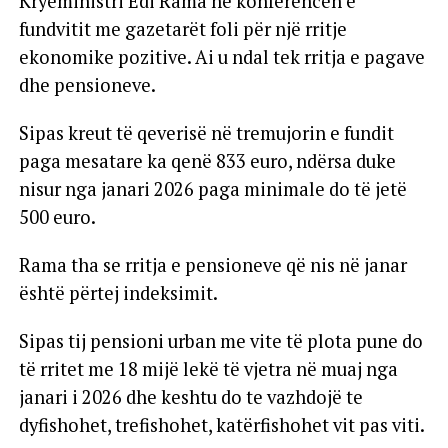
Kryeministri Edi Rama në konferencën e
fundvitit me gazetarët foli për një rritje
ekonomike pozitive. Ai u ndal tek rritja e pagave
dhe pensioneve.
Sipas kreut të qeverisë në tremujorin e fundit
paga mesatare ka qenë 833 euro, ndërsa duke
nisur nga janari 2026 paga minimale do të jetë
500 euro.
Rama tha se rritja e pensioneve që nis në janar
është përtej indeksimit.
Sipas tij pensioni urban me vite të plota pune do
të rritet me 18 mijë lekë të vjetra në muaj nga
janari i 2026 dhe keshtu do te vazhdojë te
dyfishohet, trefishohet, katërfishohet vit pas viti.