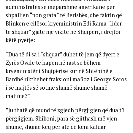
administratës së mëparshme amerikane për
shpalljen “non grata” të Berishës, dhe faktin që
Blinken e cilësoi kryeministrin Edi Rama “lider
të shquar” gjatë një vizite në Shqipëri, i drejtoi
këtë pyetje:
“Dua të di sa i “shquar” duhet të jem që dyert e
Zyrës Ovale të hapen në rast se bëhem
kryeministër i Shqipërisë kur në Shtëpinë e
Bardhë rikthehet fraksioni mafioz i George Soros
i së majtës së sotme shumë shumë shumë
malinje?”
”Ju thatë që mund të zgjedh përgjigjen që dua t’i
përgjigjem. Shikoni, para së gjithash më vjen
shumë, shumë keq për atë që keni kaluar