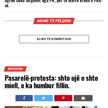
Agron Duka largohet nga PR, për të marrë kreun e PAA-
së.
MUND TË PËLQENI
KLIKO TË KOMENTOSH
KRYESORE
Pasarelë-protesta: shto ujë e shto
miell, e ka humbur fillin.