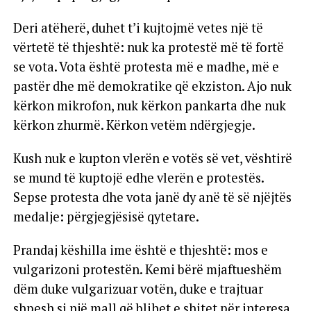
Deri atëherë, duhet t’i kujtojmë vetes një të
vërtetë të thjeshtë: nuk ka protestë më të fortë
se vota. Vota është protesta më e madhe, më e
pastër dhe më demokratike që ekziston. Ajo nuk
kërkon mikrofon, nuk kërkon pankarta dhe nuk
kërkon zhurmë. Kërkon vetëm ndërgjegje.
Kush nuk e kupton vlerën e votës së vet, vështirë
se mund të kuptojë edhe vlerën e protestës.
Sepse protesta dhe vota janë dy anë të së njëjtës
medalje: përgjegjësisë qytetare.
Prandaj këshilla ime është e thjeshtë: mos e
vulgarizoni protestën. Kemi bërë mjaftueshëm
dëm duke vulgarizuar votën, duke e trajtuar
shpesh si një mall që blihet e shitet për interesa