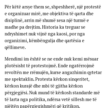
Për këtë arsye them se, shpeshherë, një protestë
e organizuar mirë, me objektiva të qarta dhe
disiplinë, arrin më shumë sesa një turmë e
madhe pa drejtim. Historia ka treguar se
ndryshimet nuk vijnë nga kaosi, por nga
organizimi, këmbëngulja dhe qartësia e
qëllimeve.
Mendimi im është se ne ende nuk kemi mësuar
plotësisht të protestojmë. Ende ngatërrojmë
revoltën me rrëmujën, kurse angazhimin qytetar
me spektaklin. Protesta kërkon sinqeritet,
kërkon kurajë dhe mbi të gjitha kërkon
përgjegjësi. Nuk mund të kërkosh standarde më
të larta nga politika, ndërsa vetë sillesh me të
njëjtën papërgjegjshmëri që kritikon.