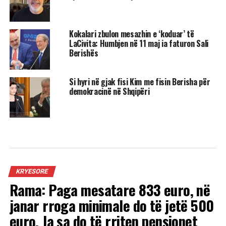
Kokalari zbulon mesazhin e ‘koduar’ të
LaCivita: Humbjen në 11 maj ia faturon Sali
Berishës
Si hyri në gjak fisi Kim me fisin Berisha për
demokracinë në Shqipëri
KRYESORE
Rama: Paga mesatare 833 euro, në
janar rroga minimale do të jetë 500
euro. Ja sa do të rriten pensionet