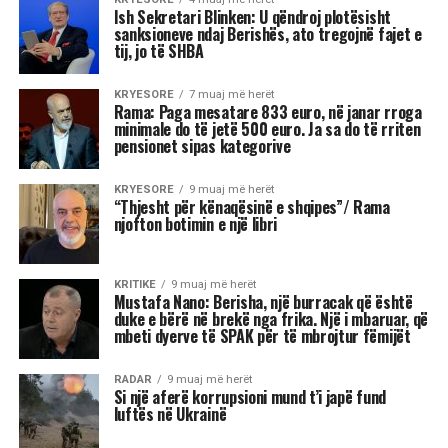
Ish-Sekretari amerikan i Shtetit, Antony Blinken
është pyetur gjatë një bashkëbisedimi “Harvard
Institute of Politics”, për shpalljen “non grata” të
Sali Berisha nga DASH.
Blinken thotë se qëndron plotësisht pas
sanksioneve të vendosura nga Departamenti
Amerikan i Shtetit ndaj Berishës, duke nënvizuar
se nuk ka asnjë dyshim apo hezitim për këtë
vendim.
Pyetja u drejtua nga shtetasi shqiptar Fatjon
Semanjaku, i cili duke rikujtuar vendimin e
administratës së mëparshme amerikane për