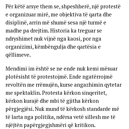
Për këtë arsye them se, shpeshherë, një protestë
e organizuar mirë, me objektiva të qarta dhe
disiplinë, arrin më shumë sesa një turmë e
madhe pa drejtim. Historia ka treguar se
ndryshimet nuk vijnë nga kaosi, por nga
organizimi, këmbëngulja dhe qartësia e
qëllimeve.
Mendimi im është se ne ende nuk kemi mësuar
plotësisht të protestojmë. Ende ngatërrojmë
revoltën me rrëmujën, kurse angazhimin qytetar
me spektaklin. Protesta kërkon sinqeritet,
kërkon kurajë dhe mbi të gjitha kërkon
përgjegjësi. Nuk mund të kërkosh standarde më
të larta nga politika, ndërsa vetë sillesh me të
njëjtën papërgjegjshmëri që kritikon.