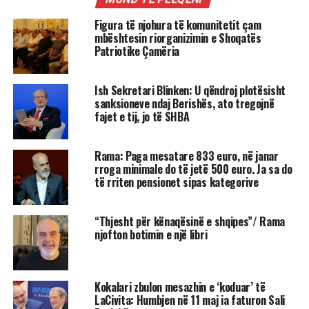
Figura të njohura të komunitetit çam
mbështesin riorganizimin e Shoqatës
Patriotike Çamëria
Ish Sekretari Blinken: U qëndroj plotësisht
sanksioneve ndaj Berishës, ato tregojnë
fajet e tij, jo të SHBA
Rama: Paga mesatare 833 euro, në janar
rroga minimale do të jetë 500 euro. Ja sa do
të rriten pensionet sipas kategorive
“Thjesht për kënaqësinë e shqipes”/ Rama
njofton botimin e një libri
Kokalari zbulon mesazhin e ‘koduar’ të
LaCivita: Humbjen në 11 maj ia faturon Sali