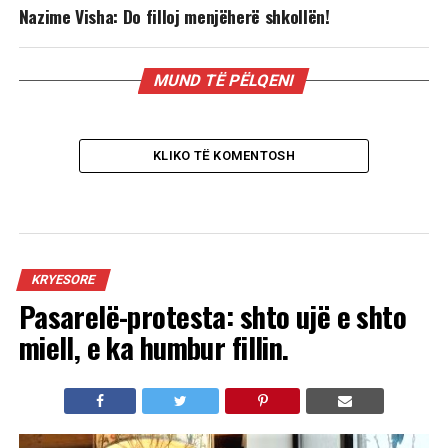
Nazime Visha: Do filloj menjëherë shkollën!
MUND TË PËLQENI
KLIKO TË KOMENTOSH
KRYESORE
Pasarelë-protesta: shto ujë e shto
miell, e ka humbur fillin.