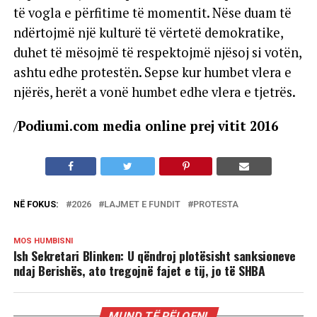
të vogla e përfitime të momentit. Nëse duam të
ndërtojmë një kulturë të vërtetë demokratike,
duhet të mësojmë të respektojmë njësoj si votën,
ashtu edhe protestën. Sepse kur humbet vlera e
njërës, herët a vonë humbet edhe vlera e tjetrës.
/
Podiumi.com media online prej vitit 2016
NË FOKUS:
2026
LAJMET E FUNDIT
PROTESTA
MOS HUMBISNI
Ish Sekretari Blinken: U qëndroj plotësisht sanksioneve
ndaj Berishës, ato tregojnë fajet e tij, jo të SHBA
MUND TË PËLQENI