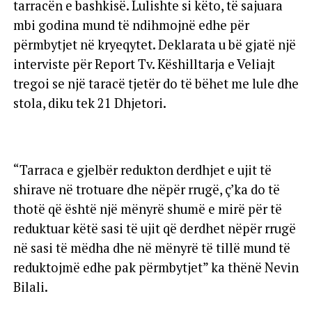
tarracën e bashkisë. Lulishte si këto, të sajuara
mbi godina mund të ndihmojnë edhe për
përmbytjet në kryeqytet. Deklarata u bë gjatë një
interviste për Report Tv. Këshilltarja e Veliajt
tregoi se një taracë tjetër do të bëhet me lule dhe
stola, diku tek 21 Dhjetori.
“Tarraca e gjelbër redukton derdhjet e ujit të
shirave në trotuare dhe nëpër rrugë, ç’ka do të
thotë që është një mënyrë shumë e mirë për të
reduktuar këtë sasi të ujit që derdhet nëpër rrugë
në sasi të mëdha dhe në mënyrë të tillë mund të
reduktojmë edhe pak përmbytjet” ka thënë Nevin
Bilali.