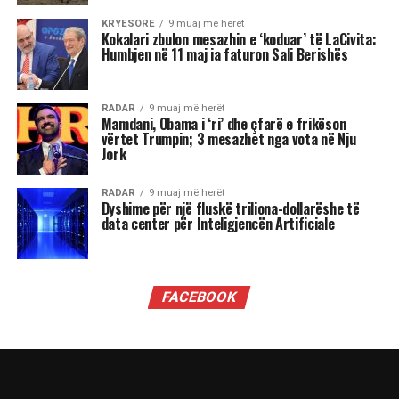
shpalljen “non grata” të Berishës, dhe faktin që
Blinken e cilësoi kryeministrin Edi Rama “lider
të shquar” gjatë një vizite në Shqipëri, i drejtoi
këtë pyetje:
“Dua të di sa i “shquar” duhet të jem që dyert e
Zyrës Ovale të hapen në rast se bëhem
kryeministër i Shqipërisë kur në Shtëpinë e
Bardhë rikthehet fraksioni mafioz i George Soros
i së majtës së sotme shumë shumë shumë
malinje?”
”Ju thatë që mund të zgjedh përgjigjen që dua t’i
përgjigjem. Shikoni, para së gjithash më vjen
shumë, shumë keq për atë që keni kaluar
personalisht. Askush nuk duhet të kalojë nëpër