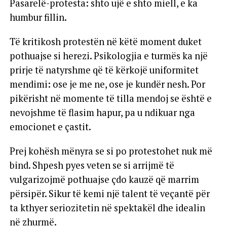
Pasarelë-protesta: shto ujë e shto miell, e ka
humbur fillin.
Të kritikosh protestën në këtë moment duket
pothuajse si herezi. Psikologjia e turmës ka një
prirje të natyrshme që të kërkojë uniformitet
mendimi: ose je me ne, ose je kundër nesh. Por
pikërisht në momente të tilla mendoj se është e
nevojshme të flasim hapur, pa u ndikuar nga
emocionet e çastit.
Prej kohësh mënyra se si po protestohet nuk më
bind. Shpesh pyes veten se si arrijmë të
vulgarizojmë pothuajse çdo kauzë që marrim
përsipër. Sikur të kemi një talent të veçantë për
ta kthyer seriozitetin në spektakël dhe idealin
në zhurmë.