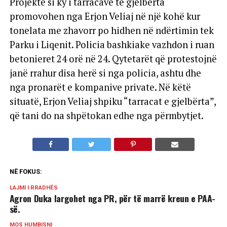
Projekte si ky i tarracave të gjelbërta
promovohen nga Erjon Veliaj në një kohë kur
tonelata me zhavorr po hidhen në ndërtimin tek
Parku i Liqenit. Policia bashkiake vazhdon i ruan
betonieret 24 orë në 24. Qytetarët që protestojnë
janë rrahur disa herë si nga policia, ashtu dhe
nga pronarët e kompanive private. Në këtë
situatë, Erjon Veliaj shpiku “tarracat e gjelbërta”,
që tani do na shpëtokan edhe nga përmbytjet.
NË FOKUS:
LAJMI I RRADHËS
Agron Duka largohet nga PR, për të marrë kreun e PAA-
së.
MOS HUMBISNI