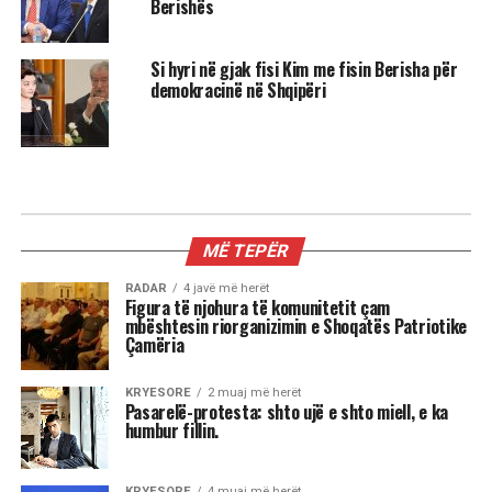
Berishës
Si hyri në gjak fisi Kim me fisin Berisha për
demokracinë në Shqipëri
KRYESORE
Ish Sekretari Blinken: U qëndroj
plotësisht sanksioneve ndaj
Berishës, ato tregojnë fajet e tij, jo
të SHBA