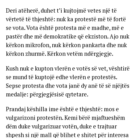
Deri atëherë, duhet t’i kujtojmë vetes një të
vërtetë të thjeshtë: nuk ka protestë më të fortë
se vota. Vota është protesta më e madhe, më e
pastër dhe më demokratike që ekziston. Ajo nuk
kërkon mikrofon, nuk kërkon pankarta dhe nuk
kërkon zhurmë. Kërkon vetëm ndërgjegje.
Kush nuk e kupton vlerën e votës së vet, vështirë
se mund të kuptojë edhe vlerën e protestës.
Sepse protesta dhe vota janë dy anë të së njëjtës
medalje: përgjegjësisë qytetare.
Prandaj këshilla ime është e thjeshtë: mos e
vulgarizoni protestën. Kemi bërë mjaftueshëm
dëm duke vulgarizuar votën, duke e trajtuar
shpesh si një mall që blihet e shitet për interesa