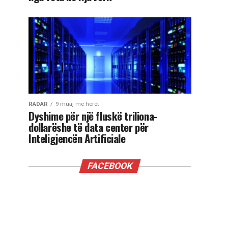
RADAR
9 muaj më herët
Dyshime për një fluskë triliona-
dollarëshe të data center për
Inteligjencën Artificiale
FACEBOOK