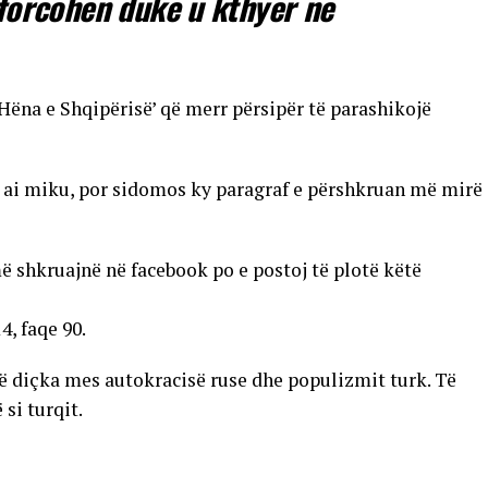
 forcohen duke u kthyer ne
‘Hëna e Shqipërisë’ që merr përsipër të parashikojë
 ai miku, por sidomos ky paragraf e përshkruan më mirë
ë shkruajnë në facebook po e postoj të plotë këtë
4, faqe 90.
të diçka mes autokracisë ruse dhe populizmit turk. Të
 si turqit.