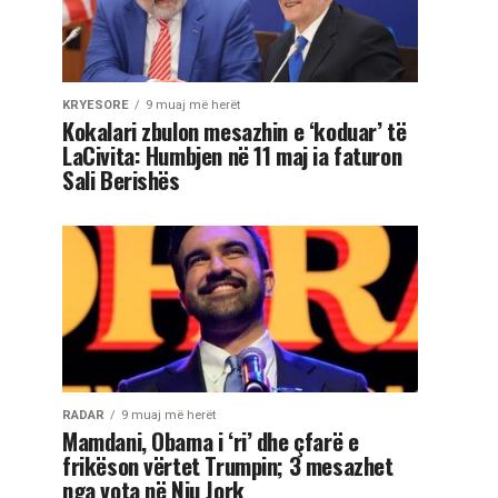
KRYESORE
9 muaj më herët
Kokalari zbulon mesazhin e ‘koduar’ të
LaCivita: Humbjen në 11 maj ia faturon
Sali Berishës
RADAR
9 muaj më herët
Mamdani, Obama i ‘ri’ dhe çfarë e
frikëson vërtet Trumpin; 3 mesazhet
nga vota në Nju Jork