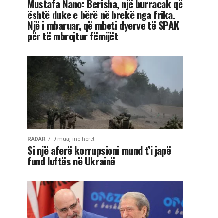
Mustafa Nano: Berisha, një burracak që
është duke e bërë në brekë nga frika.
Një i mbaruar, që mbeti dyerve të SPAK
për të mbrojtur fëmijët
RADAR
9 muaj më herët
Si një aferë korrupsioni mund t’i japë
fund luftës në Ukrainë