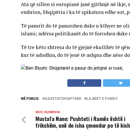
Ata që sillen si europianë janë gjithnjë në ikje,
embrion, Shqipëria i ka të spikatura edhe sot, p
Të pasurit do të pasurohen duke u kthyer ne olig
islami; ndërsa politikanët do të forcohen duke 
Të tre këto shtresa do të gjejnë ekuilibër të q
kur të ndodhin, do të jenë të ashpra dhe nëse do
NË FOKUS:
GAZETATSHQIPTARE
LAJMET E FUNDIT
MOS HUMBISNI
Mustafa Nano: Pushteti i Ramës është i
frikshëm, unë do isha çmendur po të kis