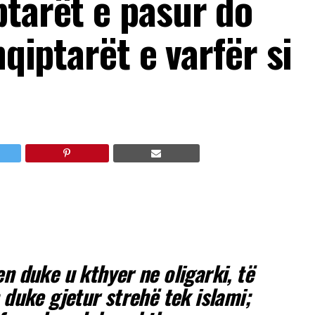
ptarët e pasur do
hqiptarët e varfër si
n duke u kthyer ne oligarki, të
 duke gjetur strehë tek islami;