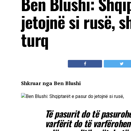
Ben Blushi: Shqi
jetojnë si rusë, s
turq
Shkruar nga Ben Blushi
Të pasurit do të pasurohe
varfërit do të varfërohen