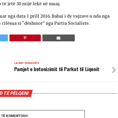
 të jetë 50 mijë lekë në muaj.
luar nga data 1 prill 2016. Babai i dy vajzave u nda nga
 cilësua si “dëshmor” nga Partia Socialiste.
LAJMI I RRADHËS
Pamjet e betonizimit të Parkut të Liqenit
 TË PËLQENI
O TË KOMENTOSH