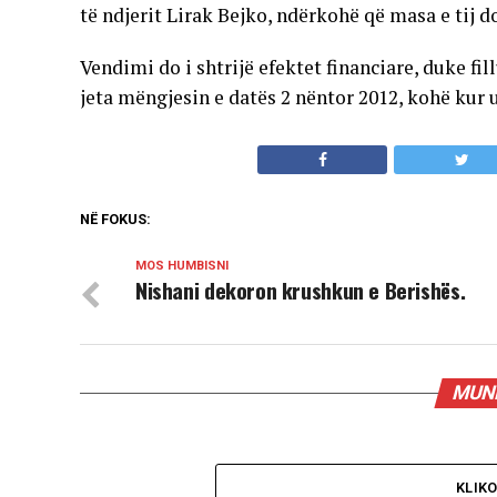
të ndjerit Lirak Bejko, ndërkohë që masa e tij do
Vendimi do i shtrijë efektet financiare, duke fil
jeta mëngjesin e datës 2 nëntor 2012, kohë kur u
NË FOKUS:
MOS HUMBISNI
Nishani dekoron krushkun e Berishës.
MUND
KLIK