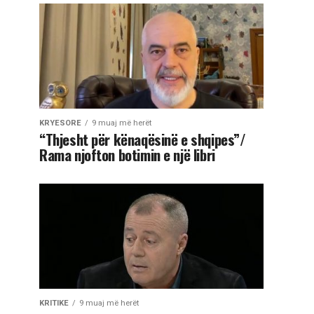
KRYESORE
9 muaj më herët
“Thjesht për kënaqësinë e shqipes”/
Rama njofton botimin e një libri
KRITIKE
9 muaj më herët