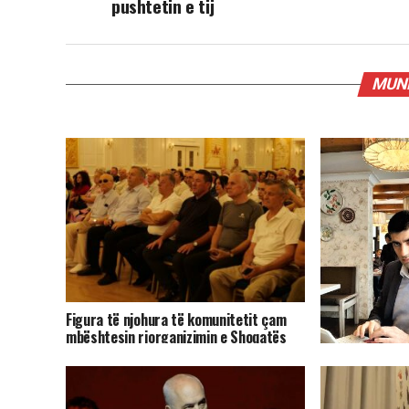
pushtetin e tij
MUND
Figura të njohura të komunitetit çam
mbështesin riorganizimin e Shoqatës
Patriotike Çamëria
Pasarelë-prote
miell, e ka humb