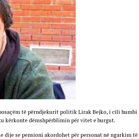
posaçëm të përndjekurit politik Lirak Bejko, i cili humbi
e ku kërkonte dëmshpërblimin për vitet e burgut.
me dije se pensioni akordohet për personat në ngarkim të