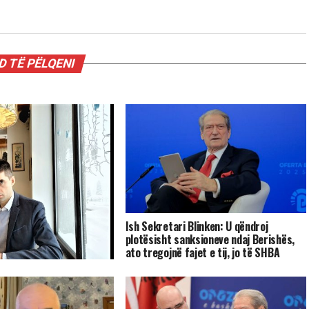
 TË PËLQENI
Ish Sekretari Blinken: U qëndroj
plotësisht sanksioneve ndaj Berishës,
ato tregojnë fajet e tij, jo të SHBA
sta: shto ujë e shto
ur fillin.