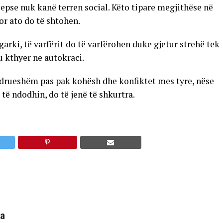
 sepse nuk kanë terren social. Këto tipare megjithëse në
or ato do të shtohen.
arki, të varfërit do të varfërohen duke gjetur strehë tek
u kthyer ne autokraci.
ëndrueshëm pas pak kohësh dhe konfiktet mes tyre, nëse
 të ndodhin, do të jenë të shkurtra.
ha