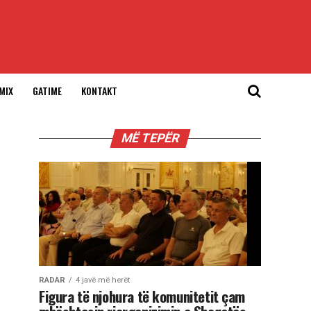
MIX
GATIME
KONTAKT
MË TEPËR
RADAR
4 javë më herët
Figura të njohura të komunitetit çam