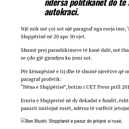
ndërsa politikanët do të
autokraci.
Një mik më çoi sot një paragraf nga eseja ime, 
Shqipërinë në 20 apo 50 vjet.
Shumë prej parashikimeve të kanë dalë, më tha
se çdo gjë gjendjen ku jemi sot.
Për kënaqësinë e tij dhe të shumë njerëzve që m
paragraf profetik:
“Hëna e Shqipërisë”, botim i UET Press prill 201
Ecuria e Shqiperisë në dy dekadat e fundit, ësh
pasurit imitojnë rusët, ndërsa të varfërit jetojnë