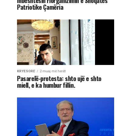
mbështesin riorganizimin e Shoqatës
Patriotike Çamëria
KRYESORE
2 muaj më herët
Pasarelë-protesta: shto ujë e shto
miell, e ka humbur fillin.