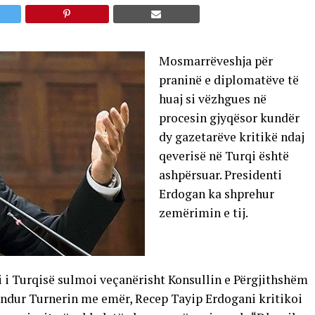
Mosmarrëveshja për
praninë e diplomatëve të
huaj si vëzhgues në
procesin gjyqësor kundër
dy gazetarëve kritikë ndaj
qeverisë në Turqi është
ashpërsuar. Presidenti
Erdogan ka shprehur
zemërimin e tij.
i i Turqisë sulmoi veçanërisht Konsullin e Përgjithshëm
endur Turnerin me emër, Recep Tayip Erdogani kritikoi