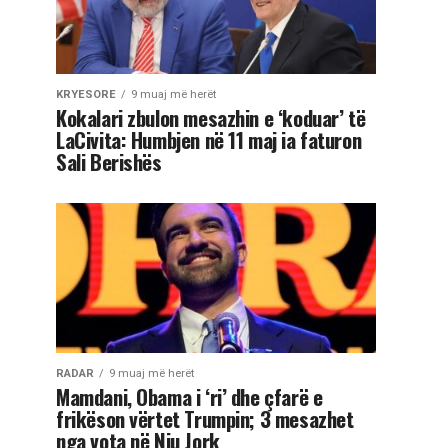
KRYESORE
9 muaj më herët
Kokalari zbulon mesazhin e ‘koduar’ të
LaCivita: Humbjen në 11 maj ia faturon
Sali Berishës
RADAR
9 muaj më herët
Mamdani, Obama i ‘ri’ dhe çfarë e
frikëson vërtet Trumpin; 3 mesazhet
nga vota në Nju Jork