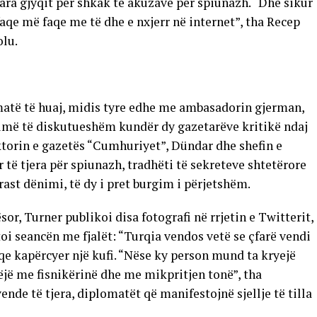
 para gjyqit për shkak të akuzave për spiunazh. “Dhe sikur
faqe më faqe me të dhe e nxjerr në internet”, tha Recep
olu.
matë të huaj, midis tyre edhe me ambasadorin gjerman,
umë të diskutueshëm kundër dy gazetarëve kritikë ndaj
torin e gazetës “Cumhuriyet”, Dündar dhe shefin e
 të tjera për spiunazh, tradhëti të sekreteve shtetërore
rast dënimi, të dy i pret burgim i përjetshëm.
or, Turner publikoi disa fotografi në rrjetin e Twitterit,
i seancën me fjalët: “Turqia vendos vetë se çfarë vendi
 qe kapërcyer një kufi. “Nëse ky person mund ta kryejë
bëjë me fisnikërinë dhe me mikpritjen tonë”, tha
ende të tjera, diplomatët që manifestojnë sjellje të tilla