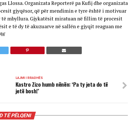
rgas Llossa. Organizata Reporterë pa Kufij dhe organizata
rocesit gjyqësor, që për mendimin e tyre është i motivuar
 të mbyllura. Gjykatësit miratuan në fillim të procesit
sit e të dy të akuzuarve në sallën e gjyqit reaguan me
/DW
LAJMI I RRADHËS
Kastro Zizo humb nënën: ‘Pa ty jeta do të
jetë bosh!’
 TË PËLQENI