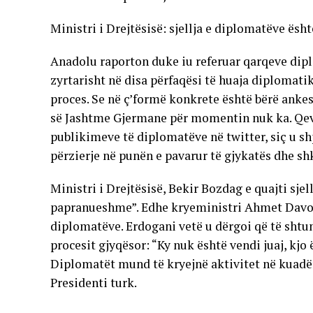
Ministri i Drejtësisë: sjellja e diplomatëve ës
Anadolu raporton duke iu referuar qarqeve dip
zyrtarisht në disa përfaqësi të huaja diplomati
proces. Se në ç’formë konkrete është bërë ankes
së Jashtme Gjermane për momentin nuk ka. Qeve
publikimeve të diplomatëve në twitter, siç u sh
përzierje në punën e pavarur të gjykatës dhe sh
Ministri i Drejtësisë, Bekir Bozdag e quajti sje
papranueshme”. Edhe kryeministri Ahmet Davot
diplomatëve. Erdogani vetë u dërgoi që të sht
procesit gjyqësor: “Ky nuk është vendi juaj, kjo ë
Diplomatët mund të kryejnë aktivitet në kuadër 
Presidenti turk.