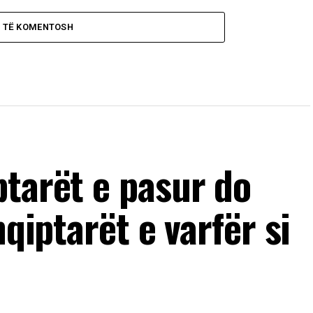
O TË KOMENTOSH
ptarët e pasur do
hqiptarët e varfër si