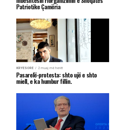
mbështesin riorganizimin e Shoqatës
Patriotike Çamëria
KRYESORE
2 muaj më herët
Pasarelë-protesta: shto ujë e shto
miell, e ka humbur fillin.