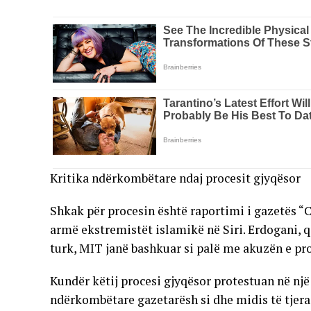
Kritika ndërkombëtare ndaj procesit gjyqësor
Shkak për procesin është raportimi i gazetës “C
armë ekstremistët islamikë në Siri. Erdogani, q
turk, MIT janë bashkuar si palë me akuzën e pr
Kundër këtij procesi gjyqësor protestuan në një 
ndërkombëtare gazetarësh si dhe midis të tjera