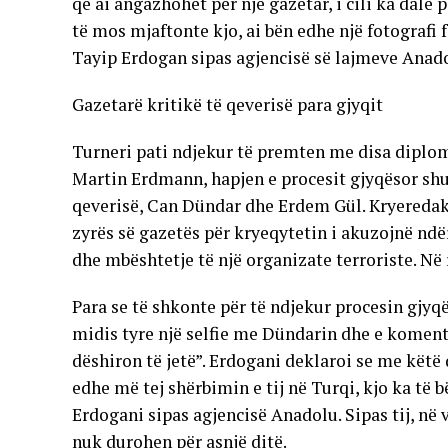
që ai angazhohet për një gazetar, i cili ka dalë
të mos mjaftonte kjo, ai bën edhe një fotografi 
Tayip Erdogan sipas agjencisë së lajmeve Anad
Gazetarë kritikë të qeverisë para gjyqit
Turneri pati ndjekur të premten me disa diplo
Martin Erdmann, hapjen e procesit gjyqësor sh
qeverisë, Can Dündar dhe Erdem Gül. Kryeredak
zyrës së gazetës për kryeqytetin i akuzojnë ndër
dhe mbështetje të një organizate terroriste. Në 
Para se të shkonte për të ndjekur procesin gjyqës
midis tyre një selfie me Dündarin dhe e komento
dëshiron të jetë”. Erdogani deklaroi se me këtë
edhe më tej shërbimin e tij në Turqi, kjo ka të 
Erdogani sipas agjencisë Anadolu. Sipas tij, në v
nuk durohen për asnjë ditë.