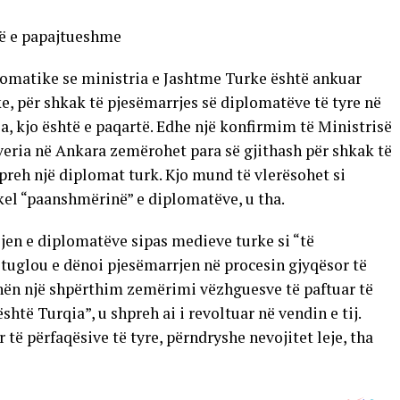
htë e papajtueshme
lomatike se ministria e Jashtme Turke është ankuar
ke, për shkak të pjesëmarrjes së diplomatëve të tyre në
a, kjo është e paqartë. Edhe një konfirmim të Ministrisë
ria në Ankara zemërohet para së gjithash për shkak të
preh një diplomat turk. Kjo mund të vlerësohet si
kel “paanshmërinë” e diplomatëve, u tha.
lljen e diplomatëve sipas medieve turke si “të
uglou e dënoi pjesëmarrjen në procesin gjyqësor të
unën një shpërthim zemërimi vëzhguesve të paftuar të
shtë Turqia”, u shpreh ai i revoltuar në vendin e tij.
të përfaqësive të tyre, përndryshe nevojitet leje, tha