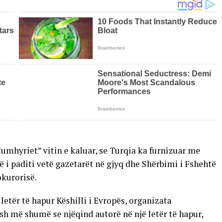
umhyriet” vitin e kaluar, se Turqia ka furnizuar me
ë i paditi vetë gazetarët në gjyq dhe Shërbimi i Fshehtë
okurorisë.
letër të hapur Këshilli i Evropës, organizata
sh më shumë se njëqind autorë në një letër të hapur,