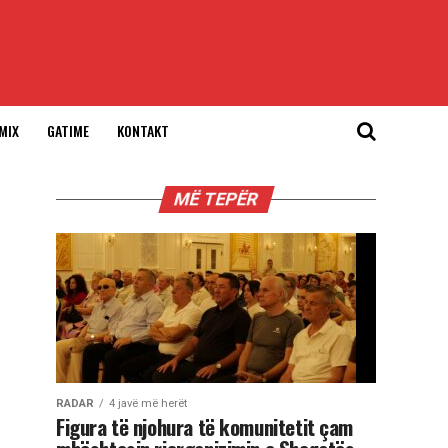
MIX
GATIME
KONTAKT
MË TEPËR
RADAR
4 javë më herët
Figura të njohura të komunitetit çam