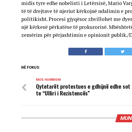
midis tyre edhe nobelisti i Letërsisë, Mario Va
të të drejtave të njeriut kërkojnë ndalimin e p
politikisht. Procesi gjyqësor zhvillohet me dyer
një kërkesë përkatëse të prokurorisë. Mbështetë
zemërim për përjashtimin e opinionit publik.
NË FOKUS:
MOS HUMBISNI
Qytetarët protestues e gdhijnë edhe sot
te “Ulliri i Rezistencës”
MUND