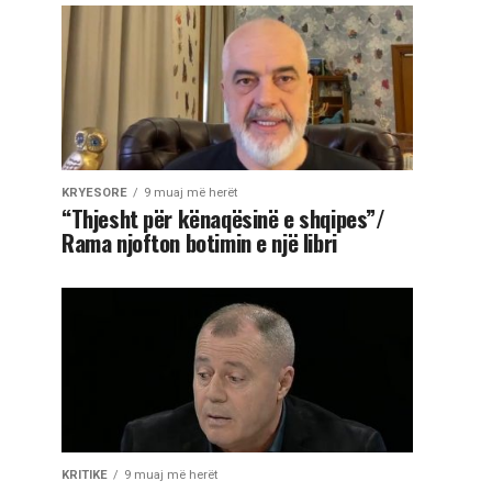
KRYESORE
9 muaj më herët
“Thjesht për kënaqësinë e shqipes”/
Rama njofton botimin e një libri
KRITIKE
9 muaj më herët