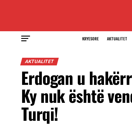
KRYESORE
AKTUALITET
AKTUALITET
Erdogan u hakërr
Ky nuk është vend
Turqi!