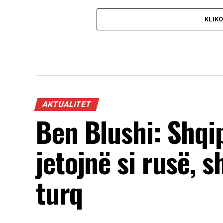
KLIK
AKTUALITET
Ben Blushi: Shqi
jetojnë si rusë, s
turq