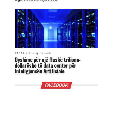
RADAR
9 muaj më herët
Dyshime për një fluskë triliona-
dollarëshe të data center për
Inteligjencën Artificiale
FACEBOOK