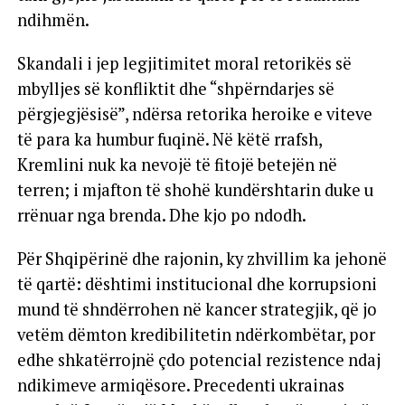
ndihmën.
Skandali i jep legjitimitet moral retorikës së
mbylljes së konfliktit dhe “shpërndarjes së
përgjegjësisë”, ndërsa retorika heroike e viteve
të para ka humbur fuqinë. Në këtë rrafsh,
Kremlini nuk ka nevojë të fitojë betejën në
terren; i mjafton të shohë kundërshtarin duke u
rrënuar nga brenda. Dhe kjo po ndodh.
Për Shqipërinë dhe rajonin, ky zhvillim ka jehonë
të qartë: dështimi institucional dhe korrupsioni
mund të shndërrohen në kancer strategjik, që jo
vetëm dëmton kredibilitetin ndërkombëtar, por
edhe shkatërrojnë çdo potencial rezistence ndaj
ndikimeve armiqësore. Precedenti ukrainas