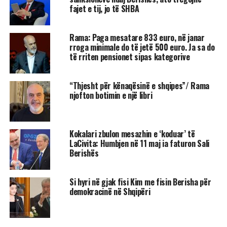
fajet e tij, jo të SHBA
Rama: Paga mesatare 833 euro, në janar
rroga minimale do të jetë 500 euro. Ja sa do
të rriten pensionet sipas kategorive
“Thjesht për kënaqësinë e shqipes”/ Rama
njofton botimin e një libri
Kokalari zbulon mesazhin e ‘koduar’ të
LaCivita: Humbjen në 11 maj ia faturon Sali
Berishës
Si hyri në gjak fisi Kim me fisin Berisha për
demokracinë në Shqipëri