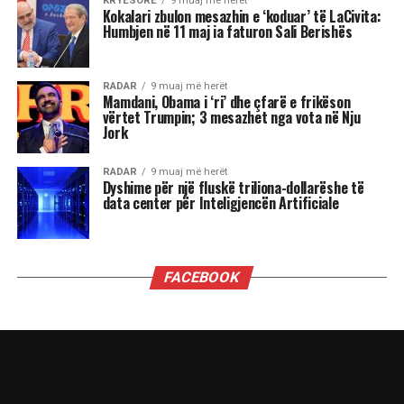
Tenda e madhe, kostoja e lartë e jetesës,
rregullat në ndryshim të lojës: në dritën e fitores
së Mamdanit, kryetarit të ri të bashkisë së Nju
Jorkut, Socialist Demokrat, dhe sukseseve të tjera
të Partisë Progresive në zgjedhjet e 4 nëntorit,
nga fitimi i posteve të guvernatorëve të
Virxhinias dhe Nju Xhersit deri te fitorja në
referendum në Kaliforni, këto tre fronte do të
jenë vendimtare, një vit nga tani, në zgjedhjet e
mesit të mandatit që mund ta privojnë Trumpin
nga kontrolli i Kongresit.
Fitorja e madhe e Mamdanit, me mobilizimin e
mbi 100 mijë vullnetarëve, përfaqëson një
injeksion të jashtëzakonshëm energjie për një
parti të krahut të majtë që deri më tani është