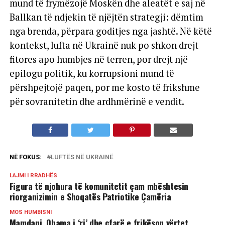
mund të frymëzojë Moskën dhe aleatët e saj në
Ballkan të ndjekin të njëjtën strategji: dëmtim
nga brenda, përpara goditjes nga jashtë. Në këtë
kontekst, lufta në Ukrainë nuk po shkon drejt
fitores apo humbjes në terren, por drejt një
epilogu politik, ku korrupsioni mund të
përshpejtojë paqen, por me kosto të frikshme
për sovranitetin dhe ardhmërinë e vendit.
NË FOKUS:
LUFTËS NË UKRAINË
LAJMI I RRADHËS
Figura të njohura të komunitetit çam mbështesin
riorganizimin e Shoqatës Patriotike Çamëria
MOS HUMBISNI
Mamdani, Obama i ‘ri’ dhe çfarë e frikëson vërtet