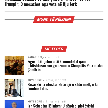
Trumpin; 3 mesazhet nga vota në Nju Jork
MUND TË PËLQENI
RADAR
Mamdani, Obama i ‘ri’ dhe çfarë e
frikëson vërtet Trumpin; 3 mesazhet
nga vota në Nju Jork
Shkruar nga Massimo Gaggi