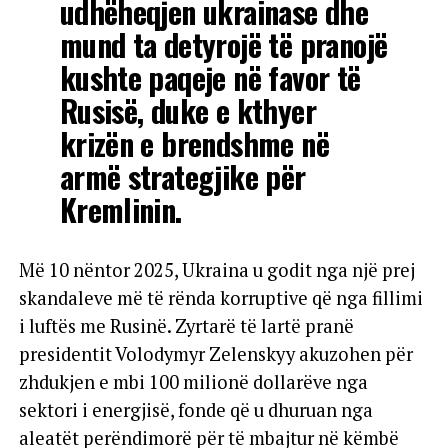
udhëheqjen ukrainase dhe
mund ta detyrojë të pranojë
kushte paqeje në favor të
Rusisë, duke e kthyer
krizën e brendshme në
armë strategjike për
Kremlinin.
Më 10 nëntor 2025, Ukraina u godit nga një prej
skandaleve më të rënda korruptive që nga fillimi
i luftës me Rusinë. Zyrtarë të lartë pranë
presidentit Volodymyr Zelenskyy akuzohen për
zhdukjen e mbi 100 milionë dollarëve nga
sektori i energjisë, fonde që u dhuruan nga
aleatët perëndimorë për të mbajtur në këmbë