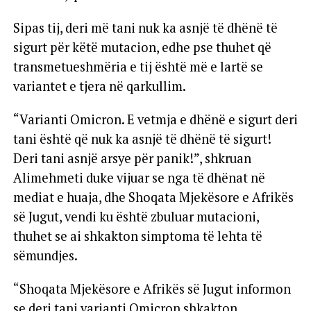
Sipas tij, deri më tani nuk ka asnjë të dhënë të
sigurt për këtë mutacion, edhe pse thuhet që
transmetueshmëria e tij është më e lartë se
variantet e tjera në qarkullim.
“Varianti Omicron. E vetmja e dhënë e sigurt deri
tani është që nuk ka asnjë të dhënë të sigurt!
Deri tani asnjë arsye për panik!”, shkruan
Alimehmeti duke vijuar se nga të dhënat në
mediat e huaja, dhe Shoqata Mjekësore e Afrikës
së Jugut, vendi ku është zbuluar mutacioni,
thuhet se ai shkakton simptoma të lehta të
sëmundjes.
“Shoqata Mjekësore e Afrikës së Jugut informon
se deri tani varianti Omicron shkakton