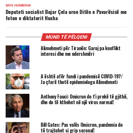
MOS HUMBISNI
Deputeti socialist Bujar Çela uron Ditën e Pavarësisë me
foton e diktatorit Hoxha
MUND TË PËLQENI
Alimehmeti për Tiranën: Garoj pa konflikt
interesi dhe me ndershmëri
A është afër fundi i pandemisë COVID-19?/
Ja çfarë thotë epidemiologu Alimehmeti
Anthony Fauci: Omicron do t’i prekë të gjithë,
dhe do të kthehet në një virus normal!
Bill Gates: Pas valës Omicron, pandemia do
të trajtohet si grip sezonal!