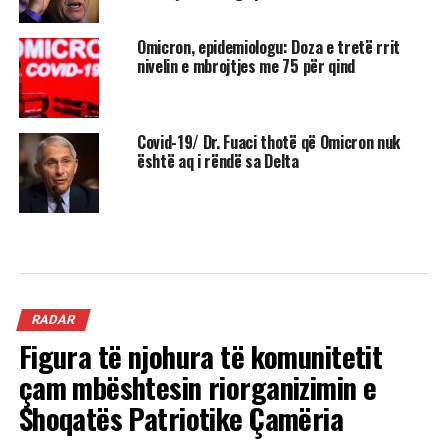
Omicron, epidemiologu: Doza e tretë rrit
nivelin e mbrojtjes me 75 për qind
Covid-19/ Dr. Fuaci thotë që Omicron nuk
është aq i rëndë sa Delta
RADAR
Figura të njohura të komunitetit
çam mbështesin riorganizimin e
Shoqatës Patriotike Çamëria