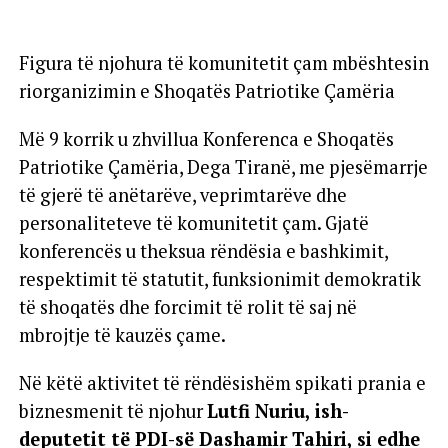
Figura të njohura të komunitetit çam mbështesin
riorganizimin e Shoqatës Patriotike Çamëria
Më 9 korrik u zhvillua Konferenca e Shoqatës
Patriotike Çamëria, Dega Tiranë, me pjesëmarrje
të gjerë të anëtarëve, veprimtarëve dhe
personaliteteve të komunitetit çam. Gjatë
konferencës u theksua rëndësia e bashkimit,
respektimit të statutit, funksionimit demokratik
të shoqatës dhe forcimit të rolit të saj në
mbrojtje të kauzës çame.
Në këtë aktivitet të rëndësishëm spikati prania e
biznesmenit të njohur
Lutfi Nuriu, ish-
deputetit të PDI-së Dashamir Tahiri, si edhe