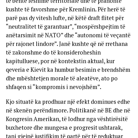
të bënte lëshime territoriale dhe të pranonte
kushte të favorshme për Kremlinin. Për herë të
parë pas dy vitesh lufte, në këtë draft flitet për
“neutralitet të garantuar”, “mospërshpejtim të
anëtarsimit në NATO” dhe “autonomi të veçantë
për rajonet lindore”. Janë kushte që në rrethana
të zakonshme do të konsideroheshin
kapitulluese, por në kontekstin aktual, kur
qeveria e Kievit ka humbur besimin e brendshëm
dhe mbështetjen morale të aleatëve, ato po
shfaqen si “kompromis i nevojshëm”.
Kjo situatë ka prodhuar një efekt dominues edhe
në skenën perëndimore. Politikanë në BE dhe në
Kongresin Amerikan, të lodhur nga vështirësitë
buxhetore dhe mungesa e progresit ushtarak,
tani gjejnë justifikim të qartë për të reduktuar