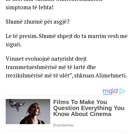
simptoma të lehta!
Shumë zhurmë për asgjë?
Le të presim. Shumë shpejt do ta marrim vesh me
siguri.
Viruset evoluojnë natyrisht drejt
transmetueshmërisë më të lartë dhe
rrezikshmërisë më të ulët”, shkruan Alimehmeti.