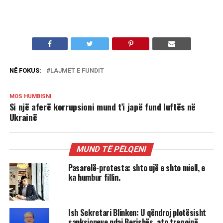
NË FOKUS:
LAJMET E FUNDIT
MOS HUMBISNI
Si një aferë korrupsioni mund t’i japë fund luftës në
Ukrainë
MUND TË PËLQENI
Pasarelë-protesta: shto ujë e shto miell, e
ka humbur fillin.
Ish Sekretari Blinken: U qëndroj plotësisht
sanksioneve ndaj Berishës, ato tregojnë