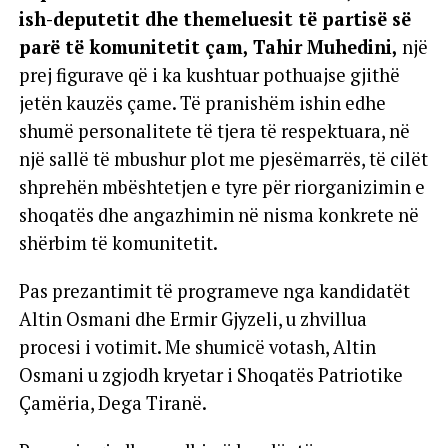
ish-deputetit dhe themeluesit të partisë së
parë të komunitetit çam, Tahir Muhedini,
një
prej figurave që i ka kushtuar pothuajse gjithë
jetën kauzës çame. Të pranishëm ishin edhe
shumë personalitete të tjera të respektuara, në
një sallë të mbushur plot me pjesëmarrës, të cilët
shprehën mbështetjen e tyre për riorganizimin e
shoqatës dhe angazhimin në nisma konkrete në
shërbim të komunitetit.
Pas prezantimit të programeve nga kandidatët
Altin Osmani dhe Ermir Gjyzeli, u zhvillua
procesi i votimit. Me shumicë votash, Altin
Osmani u zgjodh kryetar i Shoqatës Patriotike
Çamëria, Dega Tiranë.