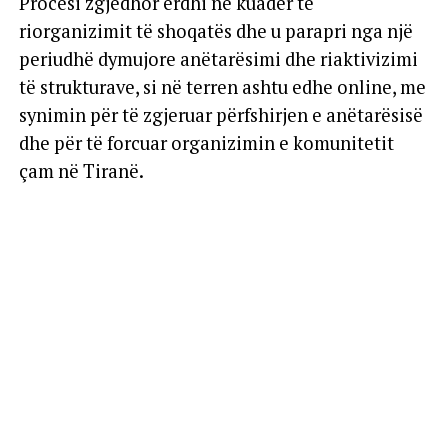
Procesi zgjedhor erdhi në kuadër të
riorganizimit të shoqatës dhe u parapri nga një
periudhë dymujore anëtarësimi dhe riaktivizimi
të strukturave, si në terren ashtu edhe online, me
synimin për të zgjeruar përfshirjen e anëtarësisë
dhe për të forcuar organizimin e komunitetit
çam në Tiranë.