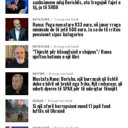
Fitorja e Mamdanit duhet të
trajtohet me kujdes nga
Partia Demokratike. Ajo ka
rizbuluar aftësitë e
ndërmjetësimit agresiv të
Barack Obamës, duke
shfrytëzuar shqetësimet e
votuesve në lidhje me
ekonominë përpara
zgjedhjeve të mesit të
mandatit…