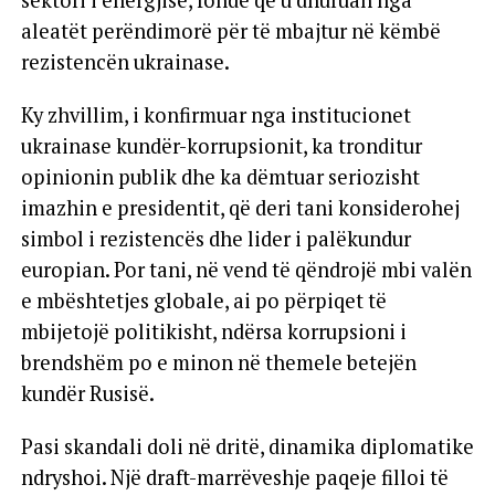
aleatët perëndimorë për të mbajtur në këmbë
rezistencën ukrainase.
Ky zhvillim, i konfirmuar nga institucionet
ukrainase kundër-korrupsionit, ka tronditur
opinionin publik dhe ka dëmtuar seriozisht
imazhin e presidentit, që deri tani konsiderohej
simbol i rezistencës dhe lider i palëkundur
europian. Por tani, në vend të qëndrojë mbi valën
e mbështetjes globale, ai po përpiqet të
mbijetojë politikisht, ndërsa korrupsioni i
brendshëm po e minon në themele betejën
kundër Rusisë.
Pasi skandali doli në dritë, dinamika diplomatike
ndryshoi. Një draft-marrëveshje paqeje filloi të