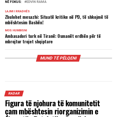
NË FOKUS:
EDVIN RAMA
LAJMI I RRADHËS
Zbulohet mesazhi: Situatë kritike në PD, të shkojmë të
mbështesim Bashën!
MOS HUMBISNI
Ambasadori turk në Tiranë: Osmanët erdhën për të
mbrojtur trojet shqiptare
MUND TË PËLQENI
RADAR
Figura të njohura të komunitetit
çam mbështesin riorganizimin e