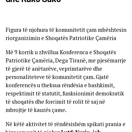
Figura të njohura të komunitetit çam mbështesin
riorganizimin e Shoqatës Patriotike Çamëria
Më 9 korrik u zhvillua Konferenca e Shoqatës
Patriotike Çamëria, Dega Tiranë, me pjesëmarrje
të gjerë të anëtarëve, veprimtarëve dhe
personaliteteve të komunitetit çam. Gjatë
konferencës u theksua rëndësia e bashkimit,
respektimit të statutit, funksionimit demokratik
të shoqatës dhe forcimit të rolit të saj në
mbrojtje të kauzës çame.
Në këtë aktivitet të rëndësishëm spikati prania e