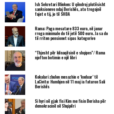
Ish Sekretari Blinken: U qëndroj plotësisht
sanksioneve ndaj Berishës, ato tregojnë
fajet e tij, jo të SHBA
Rama: Paga mesatare 833 euro, në janar
rroga minimale do të jetë 500 euro. Ja sa do
të rriten pensionet sipas kategorive
“Thjesht për kënaqësinë e shqipes”/ Rama
njofton botimin e një libri
Kokalari zbulon mesazhin e ‘koduar’ të
LaCivita: Humbjen në 11 maj ia faturon Sali
Berishës
Si hyri në gjak fisi Kim me fisin Berisha për
demokracinë në Shqipëri