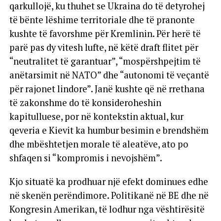
qarkullojë, ku thuhet se Ukraina do të detyrohej
të bënte lëshime territoriale dhe të pranonte
kushte të favorshme për Kremlinin. Për herë të
parë pas dy vitesh lufte, në këtë draft flitet për
“neutralitet të garantuar”, “mospërshpejtim të
anëtarsimit në NATO” dhe “autonomi të veçantë
për rajonet lindore”. Janë kushte që në rrethana
të zakonshme do të konsideroheshin
kapitulluese, por në kontekstin aktual, kur
qeveria e Kievit ka humbur besimin e brendshëm
dhe mbështetjen morale të aleatëve, ato po
shfaqen si “kompromis i nevojshëm”.
Kjo situatë ka prodhuar një efekt dominues edhe
në skenën perëndimore. Politikanë në BE dhe në
Kongresin Amerikan, të lodhur nga vështirësitë