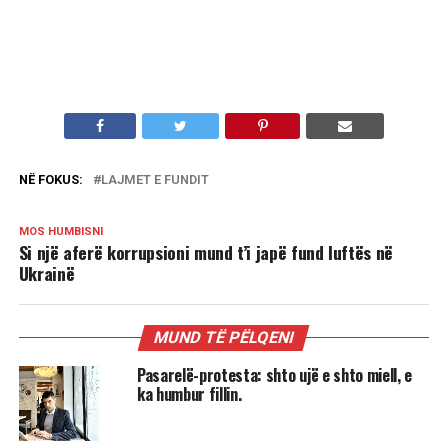
NË FOKUS:
LAJMET E FUNDIT
MOS HUMBISNI
Si një aferë korrupsioni mund t’i japë fund luftës në
Ukrainë
MUND TË PËLQENI
Pasarelë-protesta: shto ujë e shto miell, e
ka humbur fillin.