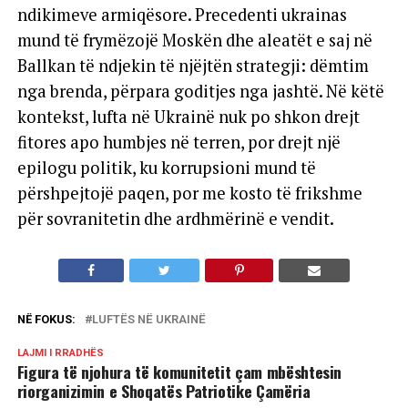
ndikimeve armiqësore. Precedenti ukrainas
mund të frymëzojë Moskën dhe aleatët e saj në
Ballkan të ndjekin të njëjtën strategji: dëmtim
nga brenda, përpara goditjes nga jashtë. Në këtë
kontekst, lufta në Ukrainë nuk po shkon drejt
fitores apo humbjes në terren, por drejt një
epilogu politik, ku korrupsioni mund të
përshpejtojë paqen, por me kosto të frikshme
për sovranitetin dhe ardhmërinë e vendit.
NË FOKUS:
LUFTËS NË UKRAINË
LAJMI I RRADHËS
Figura të njohura të komunitetit çam mbështesin
riorganizimin e Shoqatës Patriotike Çamëria