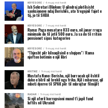
Shkruar nga Massimo Gaggi
Fitorja e Mamdanit duhet të
trajtohet me kujdes nga
Partia Demokratike. Ajo ka
rizbuluar aftësitë e
ndërmjetësimit agresiv të
Barack Obamës, duke
shfrytëzuar shqetësimet e
votuesve në lidhje me
ekonominë përpara
zgjedhjeve të mesit të