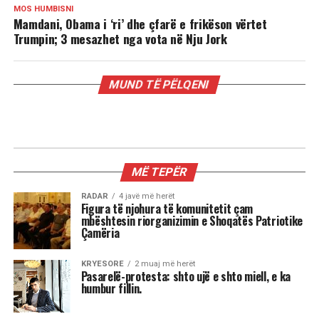
MOS HUMBISNI
Mamdani, Obama i ‘ri’ dhe çfarë e frikëson vërtet
Trumpin; 3 mesazhet nga vota në Nju Jork
MUND TË PËLQENI
RADAR
Mamdani, Obama i ‘ri’ dhe çfarë e
frikëson vërtet Trumpin; 3 mesazhet
nga vota në Nju Jork