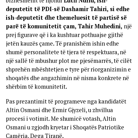
biznesmenit të njohur
Lutfi Nuriu, ish-
deputetit të PDI-së Dashamir Tahiri, si edhe
ish-deputetit dhe themeluesit të partisë së
parë të komunitetit çam, Tahir Muhedini,
një
prej figurave që i ka kushtuar pothuajse gjithë
jetën kauzës çame. Të pranishëm ishin edhe
shumë personalitete të tjera të respektuara, në
një sallë të mbushur plot me pjesëmarrës, të cilët
shprehën mbështetjen e tyre për riorganizimin e
shoqatës dhe angazhimin në nisma konkrete në
shërbim të komunitetit.
Pas prezantimit të programeve nga kandidatët
Altin Osmani dhe Ermir Gjyzeli, u zhvillua
procesi i votimit. Me shumicë votash, Altin
Osmani u zgjodh kryetar i Shoqatës Patriotike
Çamëria, Dega Tiranë.