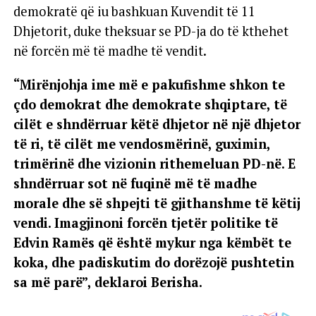
demokratë që iu bashkuan Kuvendit të 11
Dhjetorit, duke theksuar se PD-ja do të kthehet
në forcën më të madhe të vendit.
“Mirënjohja ime më e pakufishme shkon te
çdo demokrat dhe demokrate shqiptare, të
cilët e shndërruar këtë dhjetor në një dhjetor
të ri, të cilët me vendosmërinë, guximin,
trimërinë dhe vizionin rithemeluan PD-në. E
shndërruar sot në fuqinë më të madhe
morale dhe së shpejti të gjithanshme të këtij
vendi. Imagjinoni forcën tjetër politike të
Edvin Ramës që është mykur nga këmbët te
koka, dhe padiskutim do dorëzojë pushtetin
sa më parë”, deklaroi Berisha.