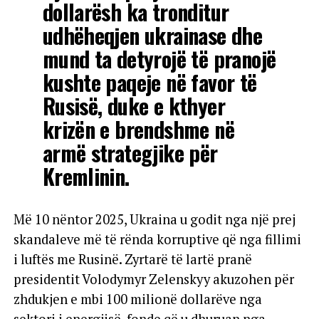
dollarësh ka tronditur
udhëheqjen ukrainase dhe
mund ta detyrojë të pranojë
kushte paqeje në favor të
Rusisë, duke e kthyer
krizën e brendshme në
armë strategjike për
Kremlinin.
Më 10 nëntor 2025, Ukraina u godit nga një prej
skandaleve më të rënda korruptive që nga fillimi
i luftës me Rusinë. Zyrtarë të lartë pranë
presidentit Volodymyr Zelenskyy akuzohen për
zhdukjen e mbi 100 milionë dollarëve nga
sektori i energjisë, fonde që u dhuruan nga