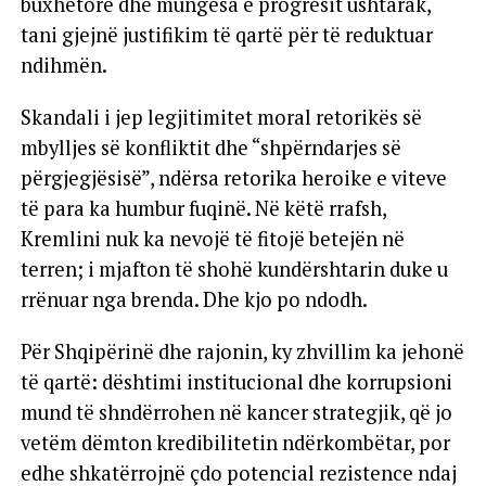
buxhetore dhe mungesa e progresit ushtarak,
tani gjejnë justifikim të qartë për të reduktuar
ndihmën.
Skandali i jep legjitimitet moral retorikës së
mbylljes së konfliktit dhe “shpërndarjes së
përgjegjësisë”, ndërsa retorika heroike e viteve
të para ka humbur fuqinë. Në këtë rrafsh,
Kremlini nuk ka nevojë të fitojë betejën në
terren; i mjafton të shohë kundërshtarin duke u
rrënuar nga brenda. Dhe kjo po ndodh.
Për Shqipërinë dhe rajonin, ky zhvillim ka jehonë
të qartë: dështimi institucional dhe korrupsioni
mund të shndërrohen në kancer strategjik, që jo
vetëm dëmton kredibilitetin ndërkombëtar, por
edhe shkatërrojnë çdo potencial rezistence ndaj