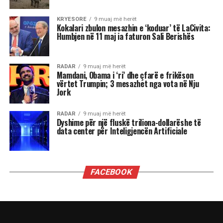
mandatit…
Tenda e madhe, kostoja e lartë e jetesës,
rregullat në ndryshim të lojës: në dritën e fitores
së Mamdanit, kryetarit të ri të bashkisë së Nju
Jorkut, Socialist Demokrat, dhe sukseseve të tjera
të Partisë Progresive në zgjedhjet e 4 nëntorit,
nga fitimi i posteve të guvernatorëve të
Virxhinias dhe Nju Xhersit deri te fitorja në
referendum në Kaliforni, këto tre fronte do të
jenë vendimtare, një vit nga tani, në zgjedhjet e
mesit të mandatit që mund ta privojnë Trumpin
nga kontrolli i Kongresit.
Fitorja e madhe e Mamdanit, me mobilizimin e
mbi 100 mijë vullnetarëve, përfaqëson një