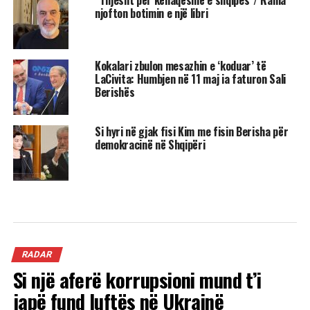
njofton botimin e një libri
Kokalari zbulon mesazhin e ‘koduar’ të
LaCivita: Humbjen në 11 maj ia faturon Sali
Berishës
Si hyri në gjak fisi Kim me fisin Berisha për
demokracinë në Shqipëri
RADAR
Si një aferë korrupsioni mund t’i
japë fund luftës në Ukrainë