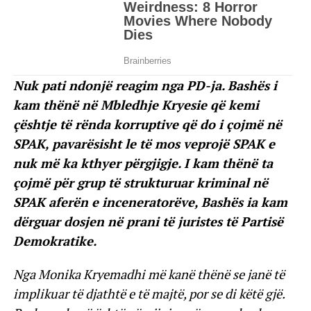
Nuk pati ndonjë reagim nga PD-ja. Bashës i
kam thënë në Mbledhje Kryesie që kemi
çështje të rënda korruptive që do i çojmë në
SPAK, pavarësisht le të mos veprojë SPAK e
nuk më ka kthyer përgjigje. I kam thënë ta
çojmë për grup të strukturuar kriminal në
SPAK aferën e inceneratorëve, Bashës ia kam
dërguar dosjen në prani të juristes të Partisë
Demokratike.
Nga Monika Kryemadhi më kanë thënë se janë të
implikuar të djathtë e të majtë, por se di këtë gjë.