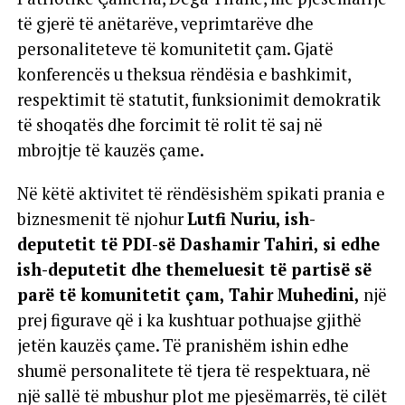
të gjerë të anëtarëve, veprimtarëve dhe
personaliteteve të komunitetit çam. Gjatë
konferencës u theksua rëndësia e bashkimit,
respektimit të statutit, funksionimit demokratik
të shoqatës dhe forcimit të rolit të saj në
mbrojtje të kauzës çame.
Në këtë aktivitet të rëndësishëm spikati prania e
biznesmenit të njohur
Lutfi Nuriu, ish-
deputetit të PDI-së Dashamir Tahiri, si edhe
ish-deputetit dhe themeluesit të partisë së
parë të komunitetit çam, Tahir Muhedini,
një
prej figurave që i ka kushtuar pothuajse gjithë
jetën kauzës çame. Të pranishëm ishin edhe
shumë personalitete të tjera të respektuara, në
një sallë të mbushur plot me pjesëmarrës, të cilët