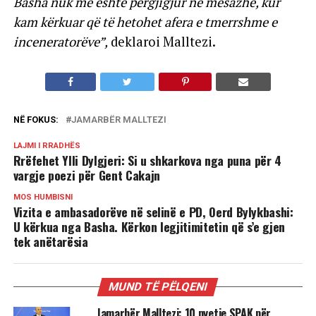
Basha nuk më është përgjigjur në mesazhe, kur
kam kërkuar që të hetohet afera e tmerrshme e
inceneratorëve”,
deklaroi Malltezi.
NË FOKUS:
JAMARBËR MALLTEZI
LAJMI I RRADHËS
Rrëfehet Ylli Dylgjeri: Si u shkarkova nga puna për 4
vargje poezi për Gent Cakajn
MOS HUMBISNI
Vizita e ambasadorëve në selinë e PD, Oerd Bylykbashi:
U kërkua nga Basha. Kërkon legjitimitetin që s’e gjen
tek anëtarësia
MUND TË PËLQENI
Jamarbër Malltezi: 10 pyetje SPAK për