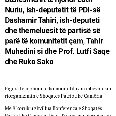
Nuriu, ish-deputetit të PDI-së
Dashamir Tahiri, ish-deputeti
dhe themeluesit të partisë së
parë të komunitetit çam, Tahir
Muhedini si dhe Prof. Lutfi Saqe
dhe Ruko Sako
Figura të njohura të komunitetit çam mbështesin
riorganizimin e Shoqatës Patriotike Çamëria
Më 9 korrik u zhvillua Konferenca e Shoqatës
Patriotike Çamëria, Dega Tiranë, me pjesëmarrje