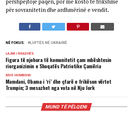
përshpejtojë paqen, por me kosto të frikshme
për sovranitetin dhe ardhmërinë e vendit.
NË FOKUS:
LUFTËS NË UKRAINË
LAJMI I RRADHËS
Figura të njohura të komunitetit çam mbështesin
riorganizimin e Shoqatës Patriotike Çamëria
MOS HUMBISNI
Mamdani, Obama i ‘ri’ dhe çfarë e frikëson vërtet
Trumpin; 3 mesazhet nga vota në Nju Jork
MUND TË PËLQENI