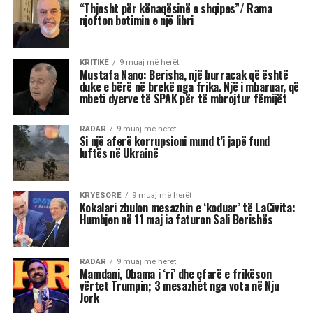
rizbuluar aftësitë e
ndërmjetësimit agresiv të
Barack Obamës, duke
shfrytëzuar shqetësimet e
votuesve në lidhje me
ekonominë përpara
zgjedhjeve të mesit të
mandatit…
Tenda e madhe, kostoja e lartë e jetesës,
rregullat në ndryshim të lojës: në dritën e fitores
së Mamdanit, kryetarit të ri të bashkisë së Nju
Jorkut, Socialist Demokrat, dhe sukseseve të tjera
të Partisë Progresive në zgjedhjet e 4 nëntorit,