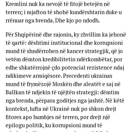
Kremlini nuk ka nevojë të fitojë betejën në
terren; i mjafton të shohë kundërshtarin duke u
rrënuar nga brenda. Dhe kjo po ndodh.
Për Shqipërinë dhe rajonin, ky zhvillim ka jehonë
të qartë: dështimi institucional dhe korrupsioni
mund të shndërrohen në kancer strategjik, që jo
vetëm dëmton kredibilitetin ndërkombëtar, por
edhe shkatërrojnë çdo potencial rezistence ndaj
ndikimeve armiqësore. Precedenti ukrainas
mund të frymëzojë Moskën dhe aleatët e saj në
Ballkan të ndjekin të njëjtën strategji: dëmtim
nga brenda, përpara goditjes nga jashtë. Në këtë
kontekst, lufta në Ukrainë nuk po shkon drejt
fitores apo humbjes në terren, por drejt një
epilogu politik, ku korrupsioni mund të