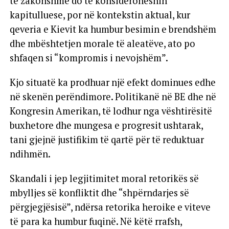
të zakonshme do të konsideroheshin
kapitulluese, por në kontekstin aktual, kur
qeveria e Kievit ka humbur besimin e brendshëm
dhe mbështetjen morale të aleatëve, ato po
shfaqen si “kompromis i nevojshëm”.
Kjo situatë ka prodhuar një efekt dominues edhe
në skenën perëndimore. Politikanë në BE dhe në
Kongresin Amerikan, të lodhur nga vështirësitë
buxhetore dhe mungesa e progresit ushtarak,
tani gjejnë justifikim të qartë për të reduktuar
ndihmën.
Skandali i jep legjitimitet moral retorikës së
mbylljes së konfliktit dhe “shpërndarjes së
përgjegjësisë”, ndërsa retorika heroike e viteve
të para ka humbur fuqinë. Në këtë rrafsh,