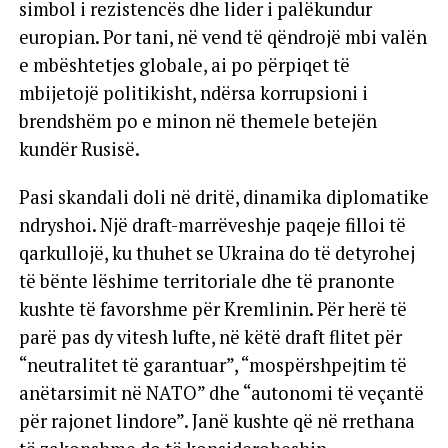
simbol i rezistencës dhe lider i palëkundur
europian. Por tani, në vend të qëndrojë mbi valën
e mbështetjes globale, ai po përpiqet të
mbijetojë politikisht, ndërsa korrupsioni i
brendshëm po e minon në themele betejën
kundër Rusisë.
Pasi skandali doli në dritë, dinamika diplomatike
ndryshoi. Një draft-marrëveshje paqeje filloi të
qarkullojë, ku thuhet se Ukraina do të detyrohej
të bënte lëshime territoriale dhe të pranonte
kushte të favorshme për Kremlinin. Për herë të
parë pas dy vitesh lufte, në këtë draft flitet për
“neutralitet të garantuar”, “mospërshpejtim të
anëtarsimit në NATO” dhe “autonomi të veçantë
për rajonet lindore”. Janë kushte që në rrethana