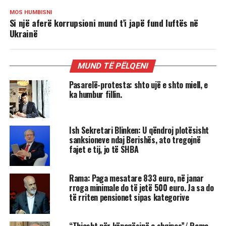
MOS HUMBISNI
Si një aferë korrupsioni mund t’i japë fund luftës në
Ukrainë
MUND TË PËLQENI
Pasarelë-protesta: shto ujë e shto miell, e
ka humbur fillin.
Ish Sekretari Blinken: U qëndroj plotësisht
sanksioneve ndaj Berishës, ato tregojnë
fajet e tij, jo të SHBA
Rama: Paga mesatare 833 euro, në janar
rroga minimale do të jetë 500 euro. Ja sa do
të rriten pensionet sipas kategorive
“Thjesht për kënaqësinë e shqipes”/ Rama