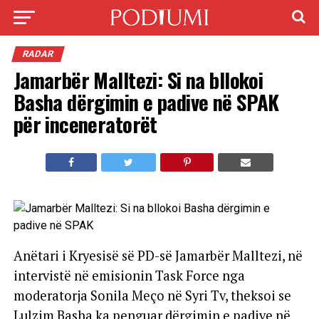
RADAR
Jamarbër Malltezi: Si na bllokoi
Basha dërgimin e padive në SPAK
për inceneratorët
Anëtari i Kryesisë së PD-së Jamarbër Malltezi, në
intervistë në emisionin Task Force nga
moderatorja Sonila Meço në Syri Tv, theksoi se
Lulzim Basha ka penguar dërgimin e padive në