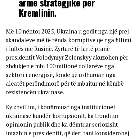
armë strategjike për
Kremlinin.
Më 10 nëntor 2025, Ukraina u godit nga një prej
skandaleve më të rënda korruptive që nga fillimi
i luftës me Rusinë. Zyrtarë të lartë pranë
presidentit Volodymyr Zelenskyy akuzohen për
zhdukjen e mbi 100 milionë dollarëve nga
sektori i energjisë, fonde që u dhuruan nga
aleatët perëndimorë për të mbajtur në këmbë
rezistencën ukrainase.
Ky zhvillim, i konfirmuar nga institucionet
ukrainase kundër-korrupsionit, ka tronditur
opinionin publik dhe ka dëmtuar seriozisht
imazhin e presidentit, që deri tani konsiderohej