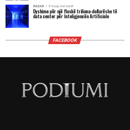
nga fitimi i posteve të guvernatorëve të
Virxhinias dhe Nju Xhersit deri te fitorja në
referendum në Kaliforni, këto tre fronte do të
jenë vendimtare, një vit nga tani, në zgjedhjet e
mesit të mandatit që mund ta privojnë Trumpin
nga kontrolli i Kongresit.
Fitorja e madhe e Mamdanit, me mobilizimin e
mbi 100 mijë vullnetarëve, përfaqëson një
injeksion të jashtëzakonshëm energjie për një
parti të krahut të majtë që deri më tani është
dekurajuar dhe çorientuar nga kthimi i Donald
Trump dhe axhenda e tij autoritare.
Mobilizimi i të rinjve (dhe gjithashtu ai i grave, i
simbolizuar nga ngritja e dy guvernatorëve të
rinj) është një aset i paçmuar për Demokratët,