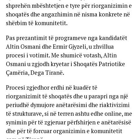
shprehën mbështetjen e tyre për riorganizimin e
shoqatës dhe angazhimin në nisma konkrete në
shërbim të komunitetit.
Pas prezantimit të programeve nga kandidatët
Altin Osmani dhe Ermir Gjyzeli, u zhvillua
procesi i votimit. Me shumicë votash, Altin
Osmani u zgjodh kryetar i Shoqatës Patriotike
Çamëria, Dega Tiranë.
Procesi zgjedhor erdhi në kuadër të
riorganizimit të shoqatës dhe u parapri nga një
periudhë dymujore anëtarësimi dhe riaktivizimi
të strukturave, si në terren ashtu edhe online, me
synimin për të zgjeruar përfshirjen e anëtarësisë
dhe për të forcuar organizimin e komunitetit