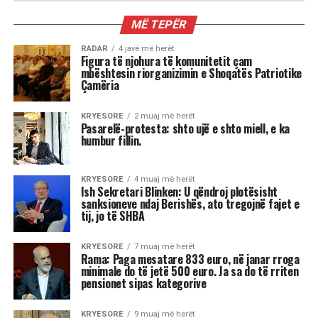
RADAR
Mamdani, Obama i ‘ri’ dhe çfarë e
frikëson vërtet Trumpin; 3 mesazhet
nga vota në Nju Jork
Shkruar nga Massimo Gaggi
Fitorja e Mamdanit duhet të
trajtohet me kujdes nga
Partia Demokratike. Ajo ka