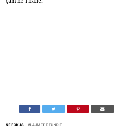
çam në Tiranë.
NË FOKUS:
LAJMET E FUNDIT