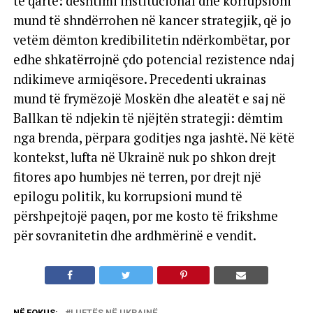
të qartë: dështimi institucional dhe korrupsioni
mund të shndërrohen në kancer strategjik, që jo
vetëm dëmton kredibilitetin ndërkombëtar, por
edhe shkatërrojnë çdo potencial rezistence ndaj
ndikimeve armiqësore. Precedenti ukrainas
mund të frymëzojë Moskën dhe aleatët e saj në
Ballkan të ndjekin të njëjtën strategji: dëmtim
nga brenda, përpara goditjes nga jashtë. Në këtë
kontekst, lufta në Ukrainë nuk po shkon drejt
fitores apo humbjes në terren, por drejt një
epilogu politik, ku korrupsioni mund të
përshpejtojë paqen, por me kosto të frikshme
për sovranitetin dhe ardhmërinë e vendit.
NË FOKUS:
LUFTËS NË UKRAINË