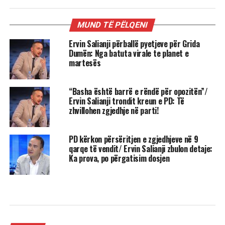
MUND TË PËLQENI
Ervin Salianji përballë pyetjeve për Grida
Dumën: Nga batuta virale te planet e
martesës
“Basha është barrë e rëndë për opozitën”/
Ervin Salianji trondit kreun e PD: Të
zhvillohen zgjedhje në parti!
PD kërkon përsëritjen e zgjedhjeve në 9
qarqe të vendit/ Ervin Salianji zbulon detaje:
Ka prova, po përgatisim dosjen