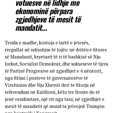
votuesve në lidhje me
ekonominë përpara
zgjedhjeve të mesit të
mandatit…
Tenda e madhe, kostoja e lartë e jetesës,
rregullat në ndryshim të lojës: në dritën e fitores
së Mamdanit, kryetarit të ri të bashkisë së Nju
Jorkut, Socialist Demokrat, dhe sukseseve të tjera
të Partisë Progresive në zgjedhjet e 4 nëntorit,
nga fitimi i posteve të guvernatorëve të
Virxhinias dhe Nju Xhersit deri te fitorja në
referendum në Kaliforni, këto tre fronte do të
jenë vendimtare, një vit nga tani, në zgjedhjet e
mesit të mandatit që mund ta privojnë Trumpin