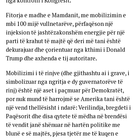
nga kontrolli i Kongresit.
Fitorja e madhe e Mamdanit, me mobilizimin e
mbi 100 mijë vullnetarëve, përfaqëson një
injeksion të jashtëzakonshëm energjie për një
parti të krahut të majtë që deri më tani është
dekurajuar dhe çorientuar nga kthimi i Donald
Trump dhe axhenda e tij autoritare.
Mobilizimi i të rinjve (dhe gjithashtu ai i grave, i
simbolizuar nga ngritja e dy guvernatorëve të
rinj) është një aset i paçmuar për Demokratët,
por nuk mund të harrojmë se Amerika tani është
një vend thellësisht i ndarë: Verilindja, bregdeti i
Paqësorit dhe disa qytete të mëdha në brendësi
të vendit janë shënuar në hartën politike me
blunë e së majtës, pjesa tjetër me të kuqen e