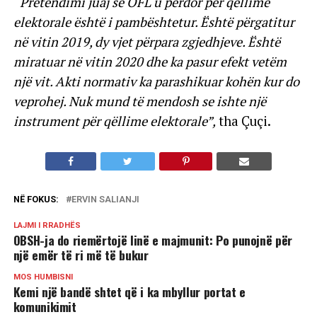
“Pretendimi juaj se OFL u përdor për qëllime
elektorale është i pambështetur. Është përgatitur
në vitin 2019, dy vjet përpara zgjedhjeve. Është
miratuar në vitin 2020 dhe ka pasur efekt vetëm
një vit. Akti normativ ka parashikuar kohën kur do
veprohej. Nuk mund të mendosh se ishte një
instrument për qëllime elektorale”,
tha Çuçi.
NË FOKUS:
ERVIN SALIANJI
LAJMI I RRADHËS
OBSH-ja do riemërtojë linë e majmunit: Po punojnë për
një emër të ri më të bukur
MOS HUMBISNI
Kemi një bandë shtet që i ka mbyllur portat e
komunikimit