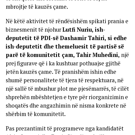
mbrojtje të kauzës çame.
Në këtë aktivitet të rëndësishëm spikati prania e
biznesmenit të njohur
Lutfi Nuriu, ish-
deputetit të PDI-së Dashamir Tahiri, si edhe
ish-deputetit dhe themeluesit të partisë së
parë të komunitetit çam, Tahir Muhedini,
një
prej figurave që i ka kushtuar pothuajse gjithë
jetën kauzës çame. Të pranishëm ishin edhe
shumë personalitete të tjera të respektuara, në
një sallë të mbushur plot me pjesëmarrës, të cilët
shprehën mbështetjen e tyre për riorganizimin e
shoqatës dhe angazhimin në nisma konkrete në
shërbim të komunitetit.
Pas prezantimit të programeve nga kandidatët