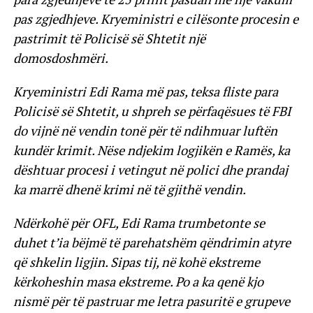
pas zgjedhjeve. Kryeministri e cilësonte procesin e
pastrimit të Policisë së Shtetit një
domosdoshmëri.
Kryeministri Edi Rama më pas, teksa fliste para
Policisë së Shtetit, u shpreh se përfaqësues të FBI
do vijnë në vendin tonë për të ndihmuar luftën
kundër krimit. Nëse ndjekim logjikën e Ramës, ka
dështuar procesi i vetingut në polici dhe prandaj
ka marrë dhenë krimi në të gjithë vendin.
Ndërkohë për OFL, Edi Rama trumbetonte se
duhet t’ia bëjmë të parehatshëm qëndrimin atyre
që shkelin ligjin. Sipas tij, në kohë ekstreme
kërkoheshin masa ekstreme. Po a ka qenë kjo
nismë për të pastruar me letra pasuritë e grupeve