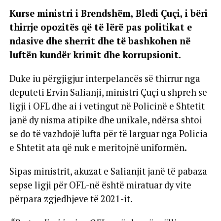
Kurse ministri i Brendshëm, Bledi Çuçi, i bëri
thirrje opozitës që të lërë pas politikat e
ndasive dhe sherrit dhe të bashkohen në
luftën kundër krimit dhe korrupsionit.
Duke iu përgjigjur interpelancës së thirrur nga
deputeti Ervin Salianji, ministri Çuçi u shpreh se
ligji i OFL dhe ai i vetingut në Policinë e Shtetit
janë dy nisma atipike dhe unikale, ndërsa shtoi
se do të vazhdojë lufta për të larguar nga Policia
e Shtetit ata që nuk e meritojnë uniformën.
Sipas ministrit, akuzat e Salianjit janë të pabaza
sepse ligji për OFL-në është miratuar dy vite
përpara zgjedhjeve të 2021-it.