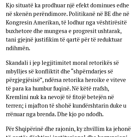
Kjo situatë ka prodhuar një efekt dominues edhe
në skenën perëndimore. Politikanë në BE dhe në
Kongresin Amerikan, të lodhur nga vështirësitë
buxhetore dhe mungesa e progresit ushtarak,
tani gjejnë justifikim të qartë për të reduktuar
ndihmën.
Skandali i jep legjitimitet moral retorikës së
mbylljes së konfliktit dhe “shpërndarjes së
përgjegjësisë”, ndërsa retorika heroike e viteve
të para ka humbur fuqinë. Në këtë rrafsh,
Kremlini nuk ka nevojë të fitojë betejën në
terren; i mjafton të shohë kundërshtarin duke u
rrënuar nga brenda. Dhe kjo po ndodh.
Për Shqipërinë dhe rajonin, ky zhvillim ka jehonë