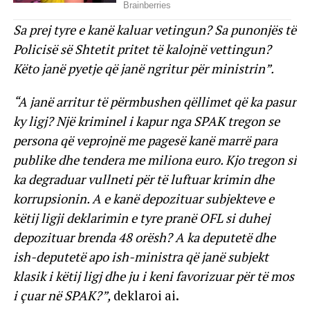
Sa prej tyre e kanë kaluar vetingun? Sa punonjës të
Policisë së Shtetit pritet të kalojnë vettingun?
Këto janë pyetje që janë ngritur për ministrin”.
“A janë arritur të përmbushen qëllimet që ka pasur
ky ligj? Një kriminel i kapur nga SPAK tregon se
persona që veprojnë me pagesë kanë marrë para
publike dhe tendera me miliona euro. Kjo tregon si
ka degraduar vullneti për të luftuar krimin dhe
korrupsionin. A e kanë depozituar subjekteve e
këtij ligji deklarimin e tyre pranë OFL si duhej
depozituar brenda 48 orësh? A ka deputetë dhe
ish-deputetë apo ish-ministra që janë subjekt
klasik i këtij ligj dhe ju i keni favorizuar për të mos
i çuar në SPAK?”,
deklaroi ai.