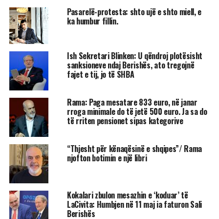
Pasarelë-protesta: shto ujë e shto miell, e
ka humbur fillin.
Ish Sekretari Blinken: U qëndroj plotësisht
sanksioneve ndaj Berishës, ato tregojnë
fajet e tij, jo të SHBA
Rama: Paga mesatare 833 euro, në janar
rroga minimale do të jetë 500 euro. Ja sa do
të rriten pensionet sipas kategorive
“Thjesht për kënaqësinë e shqipes”/ Rama
njofton botimin e një libri
Kokalari zbulon mesazhin e ‘koduar’ të
LaCivita: Humbjen në 11 maj ia faturon Sali
Berishës