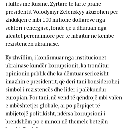
i luftës me Rusinë. Zyrtarë të lartë pranë
presidentit Volodymyr Zelenskyy akuzohen për
zhdukjen e mbi 100 milionë dollarëve nga
sektori i energjisë, fonde që u dhuruan nga
aleatët perëndimorë për të mbajtur në këmbë
rezistencën ukrainase.
Ky zhvillim, i konfirmuar nga institucionet
ukrainase kundër-korrupsionit, ka tronditur
opinionin publik dhe ka dëmtuar seriozisht
imazhin e presidentit, që deri tani konsiderohej
simbol i rezistencës dhe lider i palëkundur
europian. Por tani, në vend të qëndrojë mbi valën
e mbështetjes globale, ai po përpiqet të
mbijetojë politikisht, ndërsa korrupsioni i
brendshëm po e minon në themele betejën