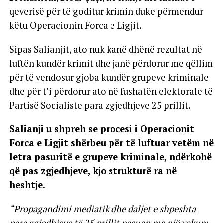
qeverisë për të goditur krimin duke përmendur
këtu Operacionin Forca e Ligjit.
Sipas Salianjit, ato nuk kanë dhënë rezultat në
luftën kundër krimit dhe janë përdorur me qëllim
për të vendosur gjoba kundër grupeve kriminale
dhe për t’i përdorur ato në fushatën elektorale të
Partisë Socialiste para zgjedhjeve 25 prillit.
Salianji u shpreh se procesi i Operacionit
Forca e Ligjit shërbeu për të luftuar vetëm në
letra pasuritë e grupeve kriminale, ndërkohë
që pas zgjedhjeve, kjo strukturë ra në
heshtje.
“Propagandimi mediatik dhe daljet e shpeshta
para zgjedhjeve të 25 prillit pasuan me një vakum