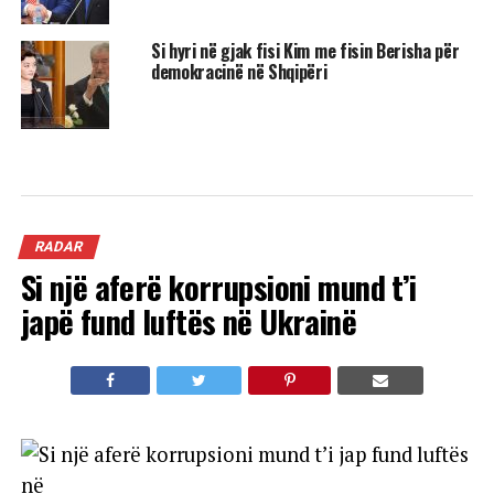
Si hyri në gjak fisi Kim me fisin Berisha për
demokracinë në Shqipëri
RADAR
Si një aferë korrupsioni mund t’i
japë fund luftës në Ukrainë