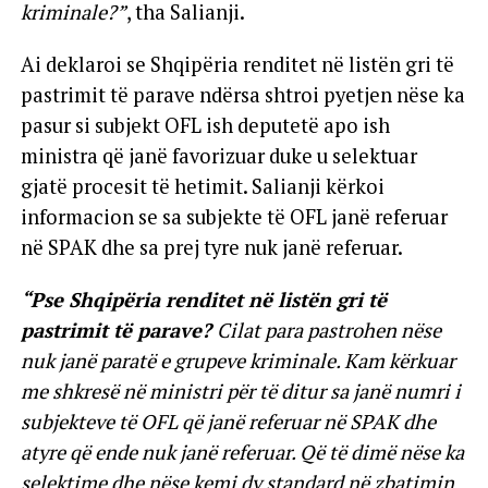
kriminale?”
, tha Salianji.
Ai deklaroi se Shqipëria renditet në listën gri të
pastrimit të parave ndërsa shtroi pyetjen nëse ka
pasur si subjekt OFL ish deputetë apo ish
ministra që janë favorizuar duke u selektuar
gjatë procesit të hetimit. Salianji kërkoi
informacion se sa subjekte të OFL janë referuar
në SPAK dhe sa prej tyre nuk janë referuar.
“Pse Shqipëria renditet në listën gri të
pastrimit të parave?
Cilat para pastrohen nëse
nuk janë paratë e grupeve kriminale. Kam kërkuar
me shkresë në ministri për të ditur sa janë numri i
subjekteve të OFL që janë referuar në SPAK dhe
atyre që ende nuk janë referuar. Që të dimë nëse ka
selektime dhe nëse kemi dy standard në zbatimin