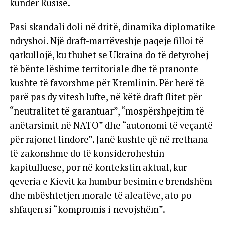
kundër Rusisë.
Pasi skandali doli në dritë, dinamika diplomatike
ndryshoi. Një draft-marrëveshje paqeje filloi të
qarkullojë, ku thuhet se Ukraina do të detyrohej
të bënte lëshime territoriale dhe të pranonte
kushte të favorshme për Kremlinin. Për herë të
parë pas dy vitesh lufte, në këtë draft flitet për
“neutralitet të garantuar”, “mospërshpejtim të
anëtarsimit në NATO” dhe “autonomi të veçantë
për rajonet lindore”. Janë kushte që në rrethana
të zakonshme do të konsideroheshin
kapitulluese, por në kontekstin aktual, kur
qeveria e Kievit ka humbur besimin e brendshëm
dhe mbështetjen morale të aleatëve, ato po
shfaqen si “kompromis i nevojshëm”.