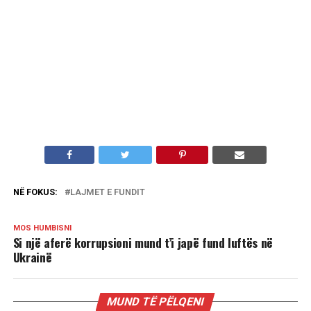
NË FOKUS:
LAJMET E FUNDIT
MOS HUMBISNI
Si një aferë korrupsioni mund t’i japë fund luftës në
Ukrainë
MUND TË PËLQENI