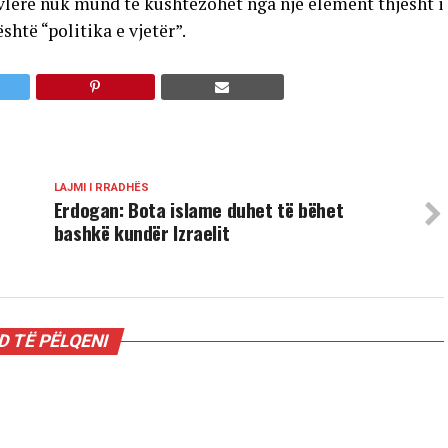
 vlerë nuk mund të kushtëzohet nga një element thjesht i
htë “politika e vjetër”.
LAJMI I RRADHËS
Erdogan: Bota islame duhet të bëhet
bashkë kundër Izraelit
 TË PËLQENI