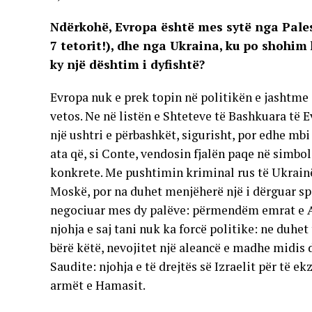
Ndërkohë, Evropa është mes sytë nga Pales
7 tetorit!), dhe nga Ukraina, ku po shohim
ky një dështim i dyfishtë?
Evropa nuk e prek topin në politikën e jashtme 
vetos. Ne në listën e Shteteve të Bashkuara të 
një ushtri e përbashkët, sigurisht, por edhe mbi
ata që, si Conte, vendosin fjalën paqe në sim
konkrete. Me pushtimin kriminal rus të Ukrainë
Moskë, por na duhet menjëherë një i dërguar spec
negociuar mes dy palëve: përmendëm emrat e An
njohja e saj tani nuk ka forcë politike: ne duhe
bërë këtë, nevojitet një aleancë e madhe midis
Saudite: njohja e të drejtës së Izraelit për të ek
armët e Hamasit.