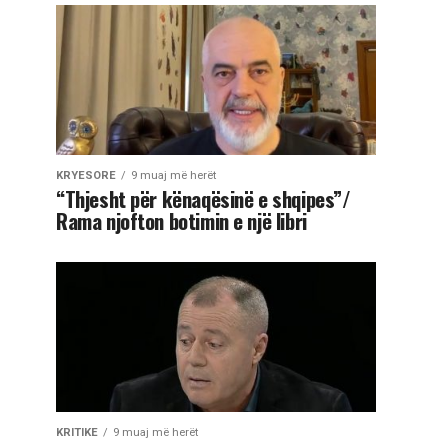
KRYESORE
9 muaj më herët
“Thjesht për kënaqësinë e shqipes”/
Rama njofton botimin e një libri
KRITIKE
9 muaj më herët