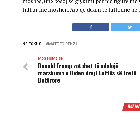
moshës, unë besoj se gjykimi për një figurë me
lidhur me moshën. Ajo që duam të luftojmë ne ës
NË FOKUS:
MATTEO RENZI
MOS HUMBISNI
Donald Trump zotohet të ndalojë
marshimin e Biden drejt Luftës së Tretë
Botërore
MUND