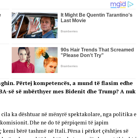
aghin. Përtej kompetencës, a mund të flasim edhe
HBA-së së mbërthyer mes Bidenit dhe Trump? A nuk
 cila ka dështuar në mënyrë spektakolare, nga politika e
 komisionit. Dhe ne do të përpiqemi të japim
ç kemi bërë tashmë në Itali. Përsa i përket çështjes së