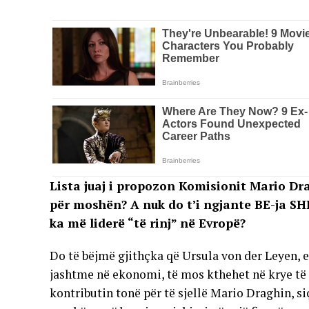
Lista juaj i propozon Komisionit Mario Dr
për moshën? A nuk do t’i ngjante BE-ja S
ka më liderë “të rinj” në Evropë?
Do të bëjmë gjithçka që Ursula von der Leyen, e
jashtme në ekonomi, të mos kthehet në krye të
kontributin tonë për të sjellë Mario Draghin, si