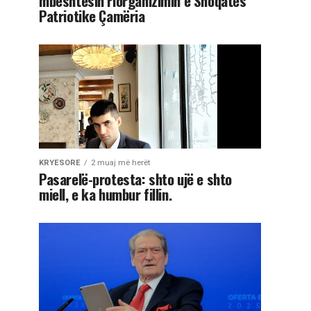
mbështesin riorganizimin e Shoqatës
Patriotike Çamëria
KRYESORE
2 muaj më herët
Pasarelë-protesta: shto ujë e shto
miell, e ka humbur fillin.