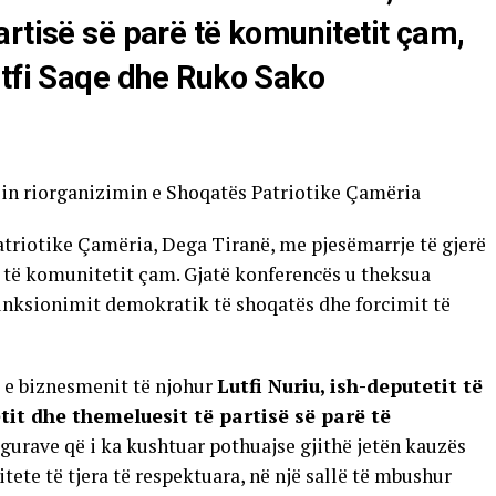
artisë së parë të komunitetit çam,
utfi Saqe dhe Ruko Sako
in riorganizimin e Shoqatës Patriotike Çamëria
atriotike Çamëria, Dega Tiranë, me pjesëmarrje të gjerë
 të komunitetit çam. Gjatë konferencës u theksua
funksionimit demokratik të shoqatës dhe forcimit të
a e biznesmenit të njohur
Lutfi Nuriu, ish-deputetit të
tit dhe themeluesit të partisë së parë të
figurave që i ka kushtuar pothuajse gjithë jetën kauzës
te të tjera të respektuara, në një sallë të mbushur