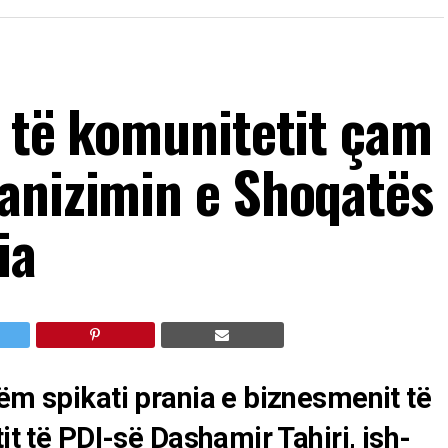
a të komunitetit çam
anizimin e Shoqatës
ia
hëm spikati prania e biznesmenit të
it të PDI-së Dashamir Tahiri, ish-