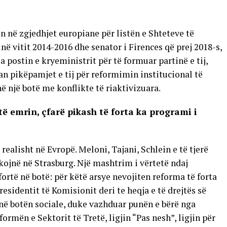
n në zgjedhjet europiane për listën e Shteteve të
 në vitit 2014-2016 dhe senator i Firences që prej 2018-s,
 postin e kryeministrit për të formuar partinë e tij,
dan pikëpamjet e tij për reformimin institucional të
ë një botë me konflikte të riaktivizuara.
të emrin, çfarë pikash të forta ka programi i
realisht në Evropë. Meloni, Tajani, Schlein e të tjerë
kojnë në Strasburg. Një mashtrim i vërtetë ndaj
rtë në botë: për këtë arsye nevojiten reforma të forta
residentit të Komisionit deri te heqja e të drejtës së
 në botën sociale, duke vazhduar punën e bërë nga
ormën e Sektorit të Tretë, ligjin “Pas nesh”, ligjin për