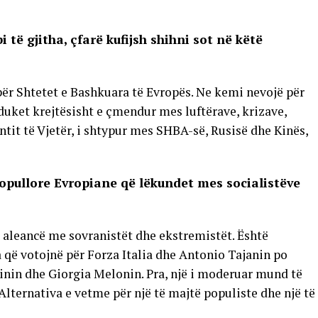
 të gjitha, çfarë kufijsh shihni sot në këtë
ër Shtetet e Bashkuara të Evropës. Ne kemi nevojë për
 duket krejtësisht e çmendur mes luftërave, krizave,
tit të Vjetër, i shtypur mes SHBA-së, Rusisë dhe Kinës,
opullore Evropiane që lëkundet mes socialistëve
 aleancë me sovranistët dhe ekstremistët. Është
a që votojnë për Forza Italia dhe Antonio Tajanin po
vinin dhe Giorgia Melonin. Pra, një i moderuar mund të
lternativa e vetme për një të majtë populiste dhe një të