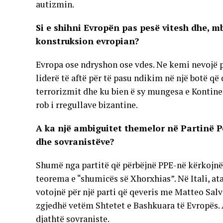
autizmin.
Si e shihni Evropën pas pesë vitesh dhe, mbi
konstruksion evropian?
Evropa ose ndryshon ose vdes. Ne kemi nevojë p
liderë të aftë për të pasu ndikim në një botë që
terrorizmit dhe ku bien ë sy mungesa e Kontinen
rob i rregullave bizantine.
A ka një ambiguitet themelor në Partinë P
dhe sovranistëve?
Shumë nga partitë që përbëjnë PPE-në kërkojnë
teorema e “shumicës së Xhorxhias”. Në Itali, at
votojnë për një parti që qeveris me Matteo Sal
zgjedhë vetëm Shtetet e Bashkuara të Evropës. A
djathtë sovraniste.