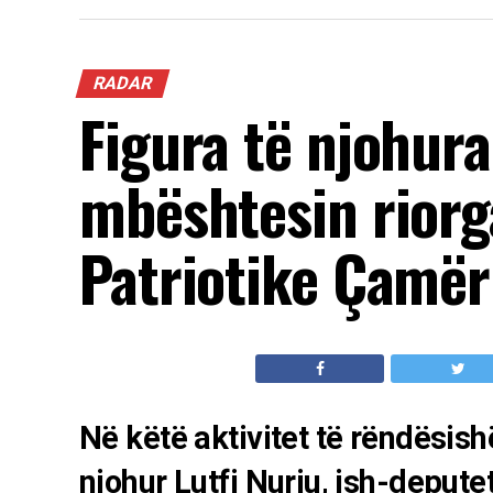
RADAR
Figura të njohur
mbështesin riorg
Patriotike Çamër
Në këtë aktivitet të rëndësis
njohur Lutfi Nuriu, ish-deputet