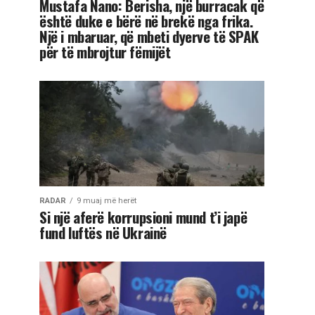
Mustafa Nano: Berisha, një burracak që
është duke e bërë në brekë nga frika.
Një i mbaruar, që mbeti dyerve të SPAK
për të mbrojtur fëmijët
RADAR
9 muaj më herët
Si një aferë korrupsioni mund t’i japë
fund luftës në Ukrainë