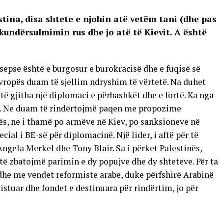
tina, disa shtete e njohin atë vetëm tani (dhe pas
 kundërsulmimin rus dhe jo atë të Kievit. A është
sepse është e burgosur e burokracisë dhe e fuqisë së
Evropës duam të sjellim ndryshim të vërtetë. Na duhet
 të gjitha një diplomaci e përbashkët dhe e fortë. Ka nga
bol. Ne duam të rindërtojmë paqen me propozime
s, ne i thamë po armëve në Kiev, po sanksioneve në
ial i BE-së për diplomacinë. Një lider, i aftë për të
gela Merkel dhe Tony Blair. Sa i përket Palestinës,
t të zbatojmë parimin e dy popujve dhe dy shteteve. Për ta
 dhe me vendet reformiste arabe, duke përfshirë Arabinë
zistuar dhe fondet e destinuara për rindërtim, jo ​​për