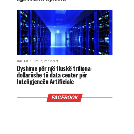
RADAR
9 muaj më herët
Dyshime për një fluskë triliona-
dollarëshe të data center për
Inteligjencën Artificiale
FACEBOOK