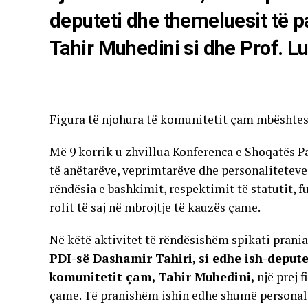
deputeti dhe themeluesit të p
Tahir Muhedini si dhe Prof. L
Figura të njohura të komunitetit çam mbështes
Më 9 korrik u zhvillua Konferenca e Shoqatës P
të anëtarëve, veprimtarëve dhe personaliteteve
rëndësia e bashkimit, respektimit të statutit, 
rolit të saj në mbrojtje të kauzës çame.
Në këtë aktivitet të rëndësishëm spikati prani
PDI-së Dashamir Tahiri, si edhe ish-depute
komunitetit çam, Tahir Muhedini,
një prej 
çame. Të pranishëm ishin edhe shumë personalite