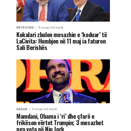
KRYESORE
9 muaj më herët
Kokalari zbulon mesazhin e ‘koduar’ të
LaCivita: Humbjen në 11 maj ia faturon
Sali Berishës
RADAR
9 muaj më herët
Mamdani, Obama i ‘ri’ dhe çfarë e
frikëson vërtet Trumpin; 3 mesazhet
nga vota në Nju Jork