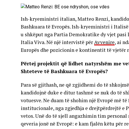
Ish-kryeministri italian, Matteo Renzi, kandido
Bashkuara të Evropës. Ish-kryeministri i Italisë
u shkëput nga Partia Demokratike dy vjet pasi la
Italia Viva. Në një intervistë për
Avvenire
, ai n
Europës dhe pozicionin e kontinentit të vjetër n
Përtej projektit që lidhet natyrshëm me ve
Shteteve të Bashkuara të Evropës?
Para së gjithash, ne që zgjidhemi do të shkojmë 
kandidojnë duke e ditur tashmë se nuk do të sh
votuesve. Ne duam të shohim një Evropë më të fo
institucionale, nga zgjedhja e drejtpërdrejtë e P
vetos. Unë do të sjell angazhimin tim personal
qeveria jonë në Evropë: e kam fjalën këtu për ref