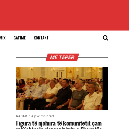
MIX
GATIME
KONTAKT
MË TEPËR
RADAR
4 javë më herët
Figura të njohura të komunitetit çam