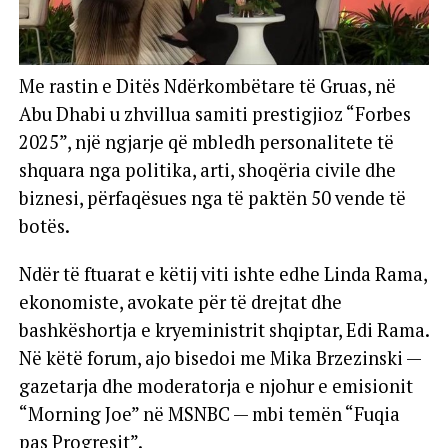
Me rastin e Ditës Ndërkombëtare të Gruas, në
Abu Dhabi u zhvillua samiti prestigjioz “Forbes
2025”, një ngjarje që mbledh personalitete të
shquara nga politika, arti, shoqëria civile dhe
biznesi, përfaqësues nga të paktën 50 vende të
botës.
Ndër të ftuarat e këtij viti ishte edhe Linda Rama,
ekonomiste, avokate për të drejtat dhe
bashkëshortja e kryeministrit shqiptar, Edi Rama.
Në këtë forum, ajo bisedoi me Mika Brzezinski —
gazetarja dhe moderatorja e njohur e emisionit
“Morning Joe” në MSNBC — mbi temën “Fuqia
pas Progresit”.