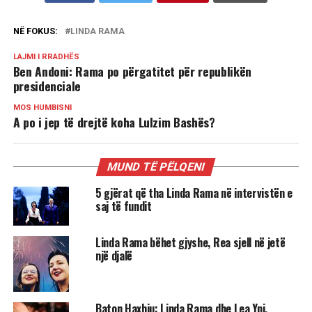
NË FOKUS:
LINDA RAMA
LAJMI I RRADHËS
Ben Andoni: Rama po përgatitet për republikën
presidenciale
MOS HUMBISNI
A po i jep të drejtë koha Lulzim Bashës?
MUND TË PËLQENI
5 gjërat që tha Linda Rama në intervistën e
saj të fundit
Linda Rama bëhet gjyshe, Rea sjell në jetë
një djalë
Baton Haxhiu: Linda Rama dhe Lea Ypi,