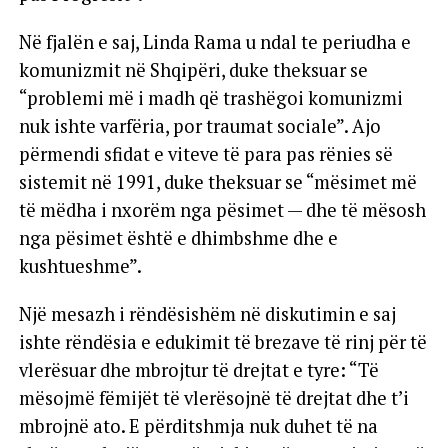
Në fjalën e saj, Linda Rama u ndal te periudha e
komunizmit në Shqipëri, duke theksuar se
“problemi më i madh që trashëgoi komunizmi
nuk ishte varfëria, por traumat sociale”. Ajo
përmendi sfidat e viteve të para pas rënies së
sistemit në 1991, duke theksuar se “mësimet më
të mëdha i nxorëm nga pësimet — dhe të mësosh
nga pësimet është e dhimbshme dhe e
kushtueshme”.
Një mesazh i rëndësishëm në diskutimin e saj
ishte rëndësia e edukimit të brezave të rinj për të
vlerësuar dhe mbrojtur të drejtat e tyre: “Të
mësojmë fëmijët të vlerësojnë të drejtat dhe t’i
mbrojnë ato. E përditshmja nuk duhet të na