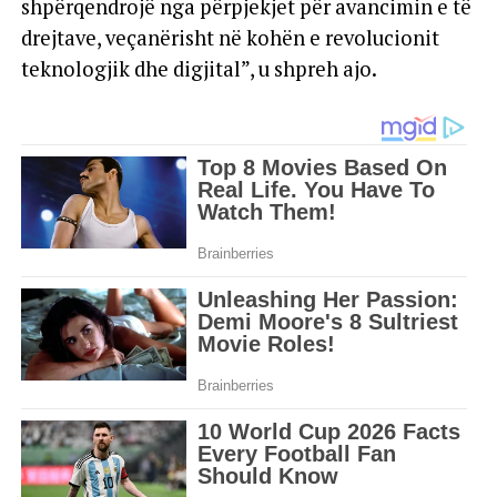
shpërqendrojë nga përpjekjet për avancimin e të
drejtave, veçanërisht në kohën e revolucionit
teknologjik dhe digjital”, u shpreh ajo.