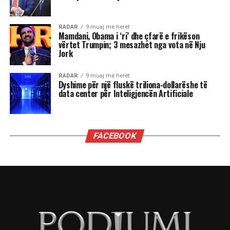
RADAR
9 muaj më herët
Mamdani, Obama i ‘ri’ dhe çfarë e frikëson
vërtet Trumpin; 3 mesazhet nga vota në Nju
Jork
RADAR
9 muaj më herët
Dyshime për një fluskë triliona-dollarëshe të
data center për Inteligjencën Artificiale
FACEBOOK