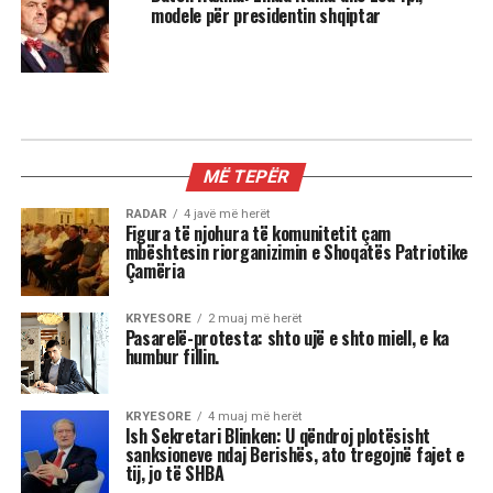
modele për presidentin shqiptar
MË TEPËR
RADAR
4 javë më herët
Figura të njohura të komunitetit çam
mbështesin riorganizimin e Shoqatës Patriotike
Çamëria
KRYESORE
2 muaj më herët
Pasarelë-protesta: shto ujë e shto miell, e ka
humbur fillin.
KRYESORE
4 muaj më herët
Ish Sekretari Blinken: U qëndroj plotësisht
sanksioneve ndaj Berishës, ato tregojnë fajet e
tij, jo të SHBA