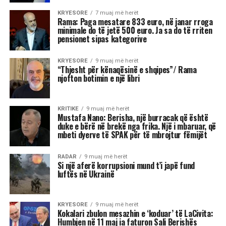
KRYESORE
7 muaj më herët
Rama: Paga mesatare 833 euro, në janar rroga
minimale do të jetë 500 euro. Ja sa do të rriten
pensionet sipas kategorive
KRYESORE
9 muaj më herët
“Thjesht për kënaqësinë e shqipes”/ Rama
njofton botimin e një libri
KRITIKE
9 muaj më herët
Mustafa Nano: Berisha, një burracak që është
duke e bërë në brekë nga frika. Një i mbaruar, që
mbeti dyerve të SPAK për të mbrojtur fëmijët
RADAR
9 muaj më herët
Si një aferë korrupsioni mund t’i japë fund
luftës në Ukrainë
KRYESORE
9 muaj më herët
Kokalari zbulon mesazhin e ‘koduar’ të LaCivita:
Humbjen në 11 maj ia faturon Sali Berishës