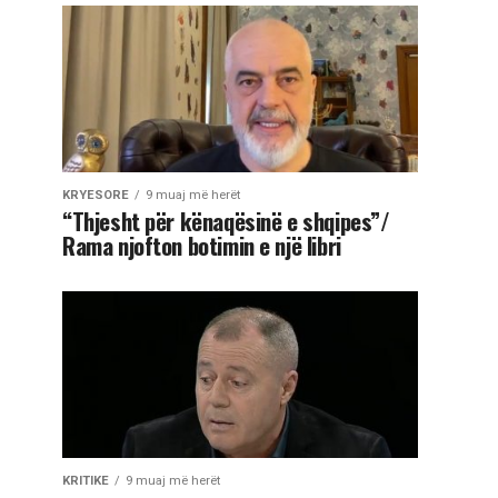
KRYESORE
9 muaj më herët
“Thjesht për kënaqësinë e shqipes”/
Rama njofton botimin e një libri
KRITIKE
9 muaj më herët