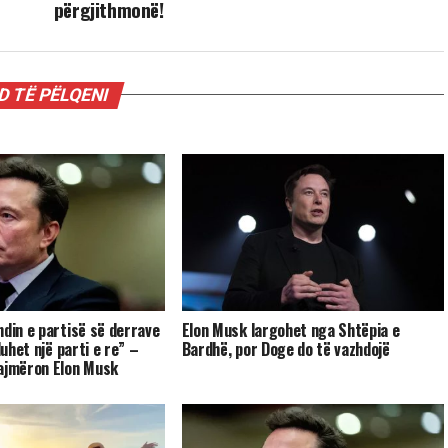
përgjithmonë!
 TË PËLQENI
ndin e partisë së derrave
Elon Musk largohet nga Shtëpia e
duhet një parti e re” –
Bardhë, por Doge do të vazhdojë
ajmëron Elon Musk