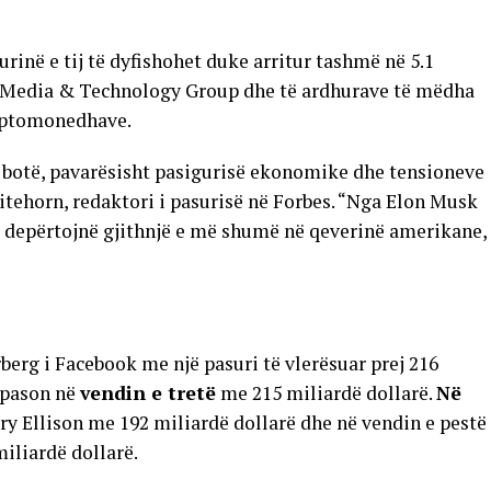
inë e tij të dyfishohet duke arritur tashmë në 5.1
mp Media & Technology Group dhe të ardhurave të mëdha
riptomonedhave.
në botë, pavarësisht pasigurisë ekonomike dhe tensioneve
hitehorn, redaktori i pasurisë në Forbes. “Nga Elon Musk
o depërtojnë gjithnjë e më shumë në qeverinë amerikane,
rg i Facebook me një pasuri të vlerësuar prej 216
 pason në
vendin e tretë
me 215 miliardë dollarë.
Në
ry Ellison me 192 miliardë dollarë dhe në vendin e pestë
miliardë dollarë.