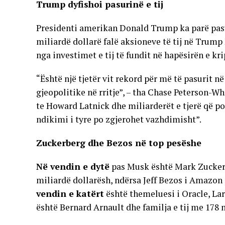
Trump dyfishoi pasurinë e tij
Presidenti amerikan Donald Trump ka parë pasur
miliardë dollarë falë aksioneve të tij në Tru
nga investimet e tij të fundit në hapësirën e k
“Është një tjetër vit rekord për më të pasurit 
gjeopolitike në rritje”, – tha Chase Peterson-W
te Howard Latnick dhe miliarderët e tjerë që p
ndikimi i tyre po zgjerohet vazhdimisht”.
Zuckerberg dhe Bezos në top pesëshe
Në vendin e dytë
pas Musk është Mark Zuckerbe
miliardë dollarësh, ndërsa Jeff Bezos i Amazon
vendin e katërt
është themeluesi i Oracle, Lar
është Bernard Arnault dhe familja e tij me 178 