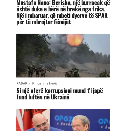
Mustafa Nano: Berisha, një burracak që
është duke e bërë në brekë nga frika.
Një i mbaruar, që mbeti dyerve të SPAK
për të mbrojtur fëmijët
RADAR
9 muaj më herët
Si një aferë korrupsioni mund t’i japë
fund luftës në Ukrainë