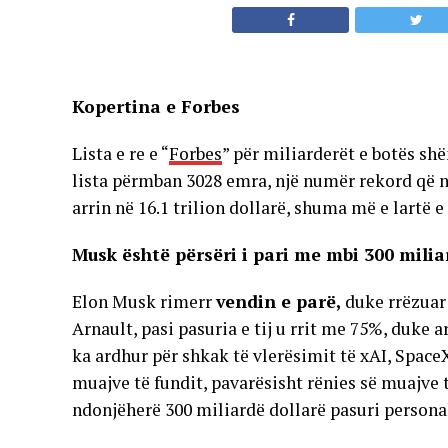
Kopertina e Forbes
Lista e re e “
Forbes
” për miliarderët e botës shën
lista përmban 3028 emra, një numër rekord që nga
arrin në 16.1 trilion dollarë, shuma më e lartë e
Musk është përsëri i pari me mbi 300 mili
Elon Musk rimerr
vendin e parë,
duke rrëzuar 
Arnault, pasi pasuria e tij u rrit me 75%, duke ar
ka ardhur për shkak të vlerësimit të xAI, SpaceX,
muajve të fundit, pavarësisht rënies së muajve 
ndonjëherë 300 miliardë dollarë pasuri persona