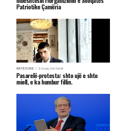
mbështesin riorganizimin e Shoqatës
Patriotike Çamëria
KRYESORE
2 muaj më herët
Pasarelë-protesta: shto ujë e shto
miell, e ka humbur fillin.