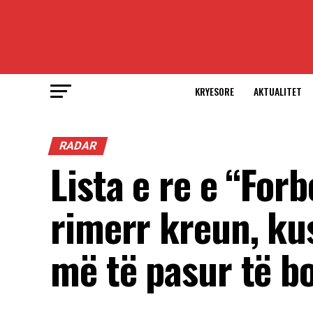
KRYESORE
AKTUALITET
RADAR
Lista e re e “For
rimerr kreun, kus
më të pasur të b