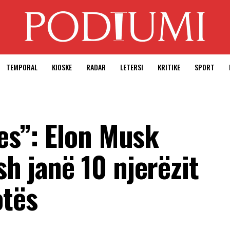
TEMPORAL
KIOSKE
RADAR
LETERSI
KRITIKE
SPORT
bes”: Elon Musk
h janë 10 njerëzit
otës