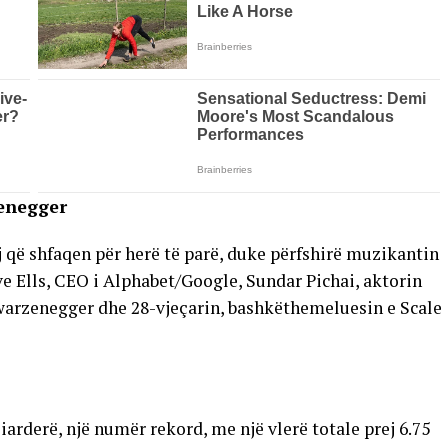
zenegger
nj që shfaqen për herë të parë, duke përfshirë muzikantin
e Ells, CEO i Alphabet/Google, Sundar Pichai, aktorin
hwarzenegger dhe 28-vjeçarin, bashkëthemeluesin e Scale
arderë, një numër rekord, me një vlerë totale prej 6.75