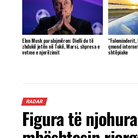
Elon Musk paralajmëron: Dielli do të
“Faleminderit,
zhdukë jetën në Tokë, Marsi, shpresa e
çmend interne
vetme e njerëzimit
shtëpiake
RADAR
Figura të njohur
mbështesin riorg