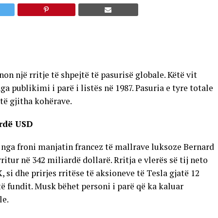
on një rritje të shpejtë të pasurisë globale. Këtë vit
 publikimi i parë i listës në 1987. Pasuria e tyre totale
 të gjitha kohërave.
ardë USD
nga froni manjatin francez të mallrave luksoze Bernard
ritur në 342 miliardë dollarë. Rritja e vlerës së tij neto
 si dhe prirjes rritëse të aksioneve të Tesla gjatë 12
të fundit. Musk bëhet personi i parë që ka kaluar
le.