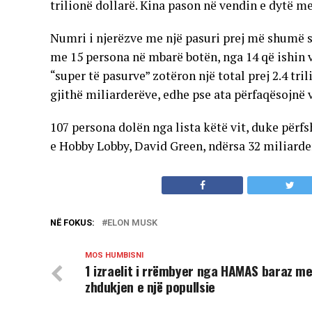
trilionë dollarë. Kina pason në vendin e dytë m
Numri i njerëzve me një pasuri prej më shumë se
me 15 persona në mbarë botën, nga 14 që ishin vi
“super të pasurve” zotëron një total prej 2.4 tri
gjithë miliarderëve, edhe pse ata përfaqësojnë
107 persona dolën nga lista këtë vit, duke përf
e Hobby Lobby, David Green, ndërsa 32 miliarderë
NË FOKUS:
ELON MUSK
MOS HUMBISNI
1 izraelit i rrëmbyer nga HAMAS baraz m
zhdukjen e një popullsie