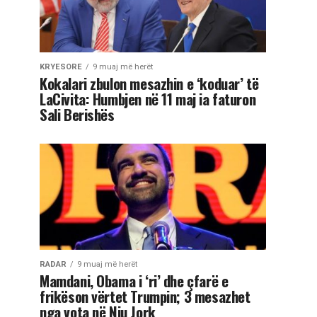
KRYESORE
9 muaj më herët
Kokalari zbulon mesazhin e ‘koduar’ të
LaCivita: Humbjen në 11 maj ia faturon
Sali Berishës
RADAR
9 muaj më herët
Mamdani, Obama i ‘ri’ dhe çfarë e
frikëson vërtet Trumpin; 3 mesazhet
nga vota në Nju Jork