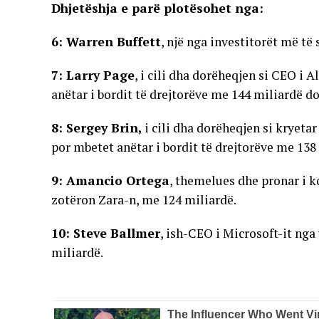
Dhjetëshja e parë plotësohet nga:
6: Warren Buffett
, një nga investitorët më t
7: Larry Page
, i cili dha dorëheqjen si CEO i
anëtar i bordit të drejtorëve me 144 miliardë do
8: Sergey Brin,
i cili dha dorëheqjen si kryeta
por mbetet anëtar i bordit të drejtorëve me 138
9: Amancio Ortega
, themelues dhe pronar i k
zotëron Zara-n, me 124 miliardë.
10: Steve Ballmer
, ish-CEO i Microsoft-it nga
miliardë.