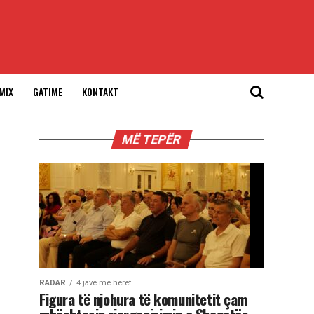
MIX
GATIME
KONTAKT
MË TEPËR
RADAR
4 javë më herët
Figura të njohura të komunitetit çam