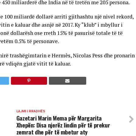
e 450 miliarderë dhe India në të tretën me 205 persona.
 100 miliardë dollarë arriti gjithashtu një nivel rekord,
tin e kaluar dhe asnjë në 2017. Ky “klub” i mbyllur i
lionë dollarësh ose rreth 15% të pasurisë totale të të
 vetëm 0.5% të personave.
shirë trashëgimtarin e Hermès, Nicolas Pess dhe pronarin
 vdiqën gjatë vitit të kaluar.
LAJMI I RRADHËS
e
Gazetari Marin Mema për Margarita
Xhepën: Disa njerëz lindin për të prekur
zemrat dhe për të mbetur aty