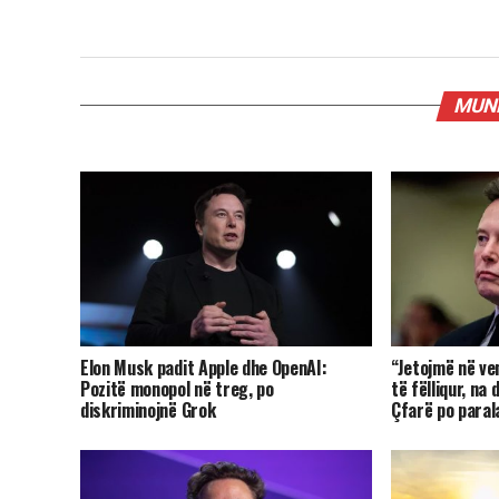
MUND
Elon Musk padit Apple dhe OpenAI:
“Jetojmë në ve
Pozitë monopol në treg, po
të fëlliqur, na 
diskriminojnë Grok
Çfarë po paral