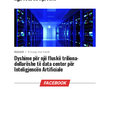
RADAR
9 muaj më herët
Dyshime për një fluskë triliona-
dollarëshe të data center për
Inteligjencën Artificiale
FACEBOOK