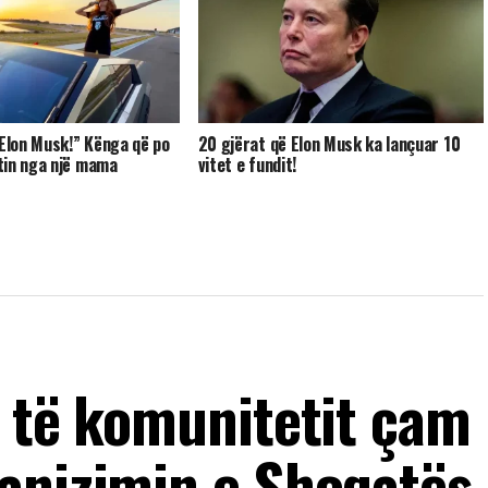
 Elon Musk!” Kënga që po
20 gjërat që Elon Musk ka lançuar 10
tin nga një mama
vitet e fundit!
a të komunitetit çam
anizimin e Shoqatës