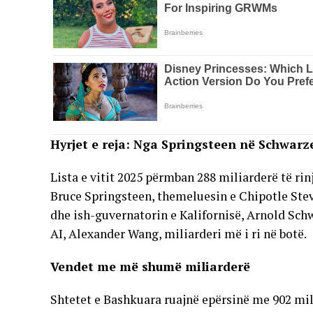
Hyrjet e reja: Nga Springsteen në Schwar
Lista e vitit 2025 përmban 288 miliarderë të ri
Bruce Springsteen, themeluesin e Chipotle Stev
dhe ish-guvernatorin e Kalifornisë, Arnold Sc
AI, Alexander Wang, miliarderi më i ri në botë.
Vendet me më shumë miliarderë
Shtetet e Bashkuara ruajnë epërsinë me 902 mili