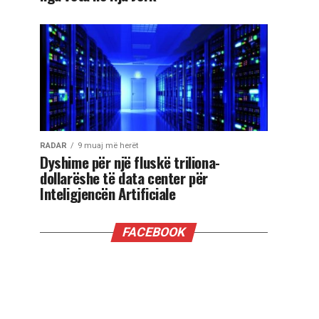
RADAR
9 muaj më herët
Dyshime për një fluskë triliona-
dollarëshe të data center për
Inteligjencën Artificiale
FACEBOOK