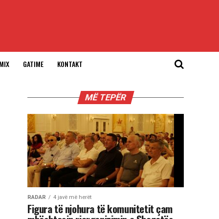
MIX
GATIME
KONTAKT
MË TEPËR
RADAR
4 javë më herët
Figura të njohura të komunitetit çam