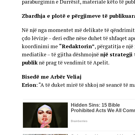
paraburgimin e Durrësit, materiale këto të pub
Zbardhja e plotë e përgjimeve të publikua
Në një nga momentet më delikate të qëndrimit 
çdo lëvizje – deri edhe nëse duhet të shfaqet ap
koordinimi me
“Redaktorin”
, përgatitja e nj
mediatike – të gjitha dëshmojnë
një strategji
publik
në prag të vendimit të Apelit.
Bisedë me Arbër Veliaj
Erion
: “A të duket mirë të shkoj në seancë të 