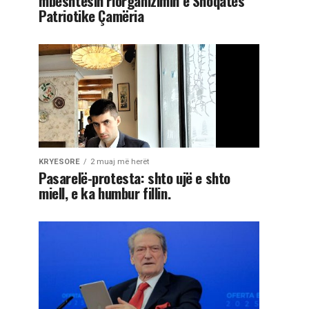
mbështesin riorganizimin e Shoqatës
Patriotike Çamëria
KRYESORE
2 muaj më herët
Pasarelë-protesta: shto ujë e shto
miell, e ka humbur fillin.