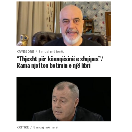
KRYESORE
8 muaj më herët
“Thjesht për kënaqësinë e shqipes”/
Rama njofton botimin e një libri
KRITIKE
8 muaj më herët