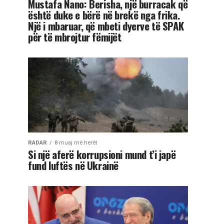
Mustafa Nano: Berisha, një burracak që
është duke e bërë në brekë nga frika.
Një i mbaruar, që mbeti dyerve të SPAK
për të mbrojtur fëmijët
RADAR
8 muaj më herët
Si një aferë korrupsioni mund t’i japë
fund luftës në Ukrainë