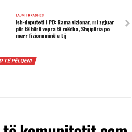
LAJMI I RRADHËS
Ish-deputeti i PD: Rama vizionar, rri zgjuar
për të bërë vepra të mëdha, Shqipëria po
merr fizionominë e tij
 TË PËLQENI
a të komunitetit çam