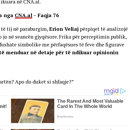
likuara në CNA.al.
ra nga
CNA.al
– Faqja 76
të tij në paraburgim,
Erion Veliaj
përpiqet të analizojë
o jo në seancën gjyqësore. Frika për perceptimin publik,
ë fushate simbolike me përfaqësues të feve dhe figurave
 të menduar në detaje për të ndikuar opinionin
martën? Apo do duket si shfaqje?”