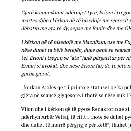
Gjatë komunikimit ndërmjet tyre, Erioni i tregon
martës djhe i kërkon që të bisedojë me njerëzit p
debatin me ata të dy, sepse me Banin dhe me Ols
I kërkon që të bisedojë me Maznikun, ose me Fug
nëse duhet ta bëjë betejën, duke qenë se seanca r
tej. Erioni i tregon se “ata” janë përgatitur për
Ermiri si avokat, dhe nëse Erioni (ai) do të jetë 
gjitha gjërat.
I kërkon Ajolës që t’i printojë statuset që ka pub
gjëra në seancë gjyqësore. I thotë se nëse nuk i 
Vijon dhe i kërkon që të pyesë Redaktorin se s
ndërhyn Arbër Veliaj, të cilit i thotë se duhet 
dhe duhet të marrë përgjigje për këtë”, thuhet j