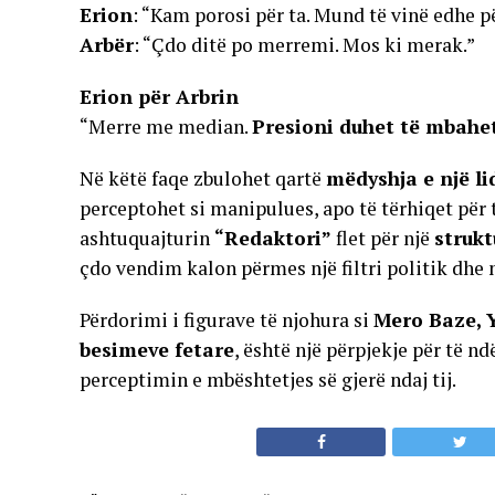
Erion
: “Kam porosi për ta. Mund të vinë edhe për
Arbër
: “Çdo ditë po merremi. Mos ki merak.”
Erion për Arbrin
“Merre me median.
Presioni duhet të mbahet
Në këtë faqe zbulohet qartë
mëdyshja e një li
perceptohet si manipulues, apo të tërhiqet për 
ashtuquajturin
“Redaktori”
flet për një
strukt
çdo vendim kalon përmes një filtri politik dhe 
Përdorimi i figurave të njohura si
Mero Baze, 
besimeve fetare
, është një përpjekje për të nd
perceptimin e mbështetjes së gjerë ndaj tij.