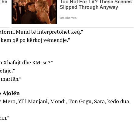
ktorin. Mund të interpretohet keq.”
dukem që po kërkoj vëmendje.”
en Xhafajt dhe KM-së?”
etaje.”
 martën.”
e Ajolën
jë Mero, Ylli Manjani, Mondi, Ton Gogu, Sara, këdo dua
in.”