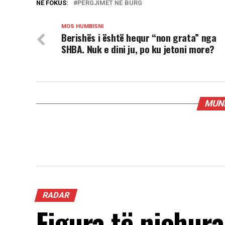
NË FOKUS:
PËRGJIMET NË BURG
MOS HUMBISNI
Berishës i është hequr “non grata” nga
SHBA. Nuk e dini ju, po ku jetoni more?
MUND
RADAR
Figura të njohur