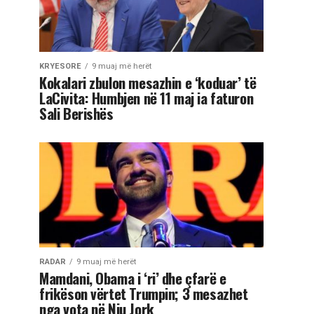
KRYESORE
9 muaj më herët
Kokalari zbulon mesazhin e ‘koduar’ të
LaCivita: Humbjen në 11 maj ia faturon
Sali Berishës
RADAR
9 muaj më herët
Mamdani, Obama i ‘ri’ dhe çfarë e
frikëson vërtet Trumpin; 3 mesazhet
nga vota në Nju Jork