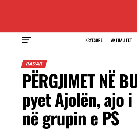
KRYESORE
AKTUALITET
RADAR
PËRGJIMET NË BUR
pyet Ajolën, ajo 
në grupin e PS