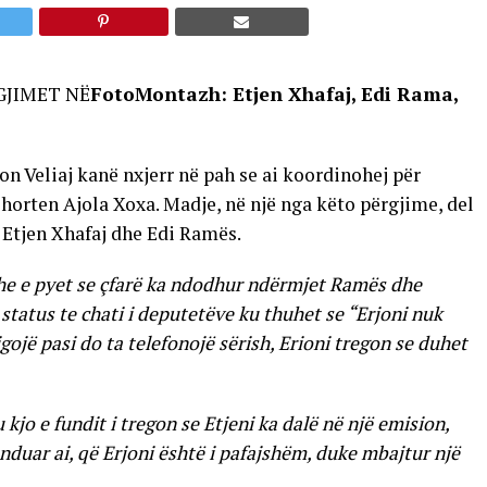
FotoMontazh: Etjen Xhafaj, Edi Rama,
on Veliaj kanë nxjerr në pah se ai koordinohej për
shorten Ajola Xoxa. Madje, në një nga këto përgjime, del
s Etjen Xhafaj dhe Edi Ramës.
dhe e pyet se çfarë ka ndodhur ndërmjet Ramës dhe
ë status te chati i deputetëve ku thuhet se “Erjoni nuk
igojë pasi do ta telefonojë sërish, Erioni tregon se duhet
kjo e fundit i tregon se Etjeni ka dalë në një emision,
menduar ai, që Erjoni është i pafajshëm, duke mbajtur një