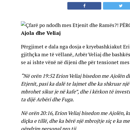
Ajola dhe Veliaj
Përgjimet e dala nga dosja e kryebashkiakut Eri
gjithçka me të vëllanë, Arbër Veliaj dhe bashkë
se ai ishte vënë në dijeni dhe për tensionet me
“Në orën 19:52 Erion Veliaj bisedon me Ajolën 
Etjenit, pasi ka dalë te lajmet dhe ka shkruar nj
mbrohet sikur je në kafe”, dhe i kërkon të invest
ta dijë Arbëri dhe Fuga.
Në orën 20:16, Erion Veliaj bisedon me Ajolën, ku 
diçka e tillë, dhe ka bërë një mbrojtje siç e ka 
qëndrim personal pro tij.