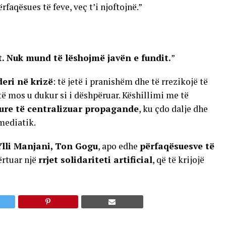
faqësues të feve, veç t’i njoftojnë.”
. Nuk mund të lëshojmë javën e fundit.
”
deri në krizë
: të jetë i pranishëm dhe të rrezikojë të
të mos u dukur si i dëshpëruar. Këshillimi me të
ure të centralizuar propagande
, ku çdo dalje dhe
mediatik.
Ylli Manjani, Ton Gogu
, apo edhe
përfaqësuesve të
ërtuar një
rrjet solidariteti artificial
, që të krijojë