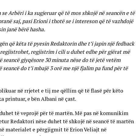
 se Arbëri i ka sugjeruar që të mos shkojë në seancën e të
ranë saj, pasi Erioni i thotë se i intereson që të vazhdojë
in janë bërë hasha.
ën që këta të pyesin Redaktorin dhe t’i japin një fedback
egjistrohet, regjistrim i cili u duhet edhe për gjërat më
 një seancë gjyqësore 30 minuta nëse do të jetë vetëm
në seancë do t’i mbajë 3 orë me një fjalim pa fund për të
likuar në rrjetet e tij me qëllim që të flasë për këto
ka printuar, e bën Albani në çast.
i duhet të veprojë për të martën. Më pas në komunikim
pyetur Redaktori nëse duhet të shkojë në seancë të martën
në materialet e përgjigmit të Erion Veliajt në