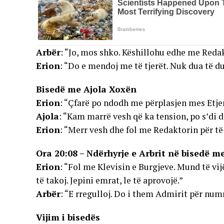
Arbër
: “Jo, mos shko. Këshillohu edhe me Reda
Erion
: “Do e mendoj me të tjerët. Nuk dua të 
Bisedë me Ajola Xoxën
Erion
: “Çfarë po ndodh me përplasjen mes Etj
Ajola
: “Kam marrë vesh që ka tension, po s’di d
Erion
: “Merr vesh dhe fol me Redaktorin për të
Ora 20:08 – Ndërhyrje e Arbrit në bisedë m
Erion
: “Fol me Klevisin e Burgjeve. Mund të vi
të takoj. Jepini emrat, le të aprovojë.”
Arbër
: “E rregulloj. Do i them Admirit për numr
Vijim i bisedës