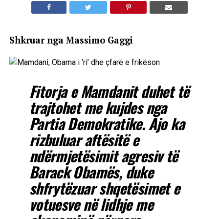
Shkruar nga Massimo Gaggi
Fitorja e Mamdanit duhet të
trajtohet me kujdes nga
Partia Demokratike. Ajo ka
rizbuluar aftësitë e
ndërmjetësimit agresiv të
Barack Obamës, duke
shfrytëzuar shqetësimet e
votuesve në lidhje me