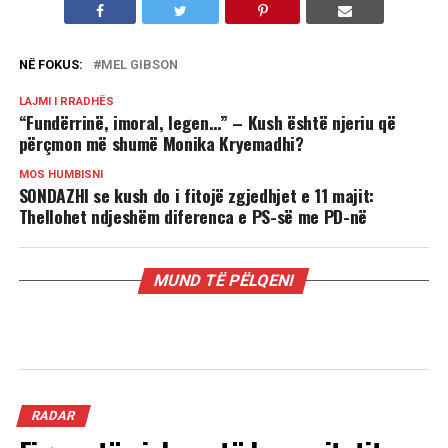
NË FOKUS:
MEL GIBSON
LAJMI I RRADHËS
“Fundërrinë, imoral, legen…” – Kush është njeriu që
përçmon më shumë Monika Kryemadhi?
MOS HUMBISNI
SONDAZHI se kush do i fitojë zgjedhjet e 11 majit:
Thellohet ndjeshëm diferenca e PS-së me PD-në
MUND TË PËLQENI
RADAR