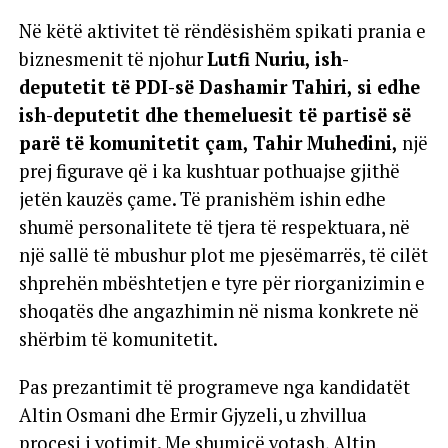
Në këtë aktivitet të rëndësishëm spikati prania e
biznesmenit të njohur
Lutfi Nuriu, ish-
deputetit të PDI-së Dashamir Tahiri, si edhe
ish-deputetit dhe themeluesit të partisë së
parë të komunitetit çam, Tahir Muhedini,
një
prej figurave që i ka kushtuar pothuajse gjithë
jetën kauzës çame. Të pranishëm ishin edhe
shumë personalitete të tjera të respektuara, në
një sallë të mbushur plot me pjesëmarrës, të cilët
shprehën mbështetjen e tyre për riorganizimin e
shoqatës dhe angazhimin në nisma konkrete në
shërbim të komunitetit.
Pas prezantimit të programeve nga kandidatët
Altin Osmani dhe Ermir Gjyzeli, u zhvillua
procesi i votimit. Me shumicë votash, Altin