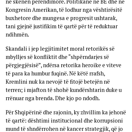
në skenën perëndimore. Politikanë në BE dhe në
Kongresin Amerikan, të lodhur nga vështirësitë
buxhetore dhe mungesa e progresit ushtarak,
tani gjejnë justifikim të qartë për të reduktuar
ndihmën.
Skandali i jep legjitimitet moral retorikës së
mbylljes së konfliktit dhe “shpërndarjes së
përgjegjësisë”, ndërsa retorika heroike e viteve
të para ka humbur fuqinë. Në këtë rrafsh,
Kremlini nuk ka nevojë të fitojë betejën në
terren; i mjafton të shohë kundërshtarin duke u
rrënuar nga brenda. Dhe kjo po ndodh.
Për Shqipërinë dhe rajonin, ky zhvillim ka jehonë
të qartë: dështimi institucional dhe korrupsioni
mund të shndërrohen në kancer strategjik, që jo