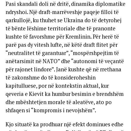
Pasi skandali doli në dritë, dinamika diplomatike
ndryshoi. Një draft-marrëveshje paqeje filloi të
qarkullojë, ku thuhet se Ukraina do të detyrohej
të bënte lëshime territoriale dhe të pranonte
kushte të favorshme për Kremlinin. Për herë të
parë pas dy vitesh lufte, në këtë draft flitet për
“neutralitet të garantuar”, “mospërshpejtim të
anëtarsimit në NATO” dhe “autonomi të veçantë
për rajonet lindore”. Janë kushte që në rrethana
të zakonshme do të konsideroheshin
kapitulluese, por në kontekstin aktual, kur
qeveria e Kievit ka humbur besimin e brendshëm
dhe mbështetjen morale të aleatëve, ato po
shfaqen si “kompromis i nevojshëm”.
Kjo situatë ka prodhuar një efekt dominues edhe