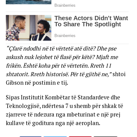
“Çfarë ndodhi në të vërtetë atë ditë? Dhe pse
askush nuk lejohet të flasë për këtë? Mjaft me
frikën. Është koha për të vërtetën. Rreth 11
shtatorit. Rreth historisë. Për të gjithë ne,”
shtoi
Gibson në postimin e tij.
Sipas Institutit Kombëtar të Standardeve dhe
Teknologjisë, ndërtesa 7 u shemb për shkak të
zjarreve të ndezura nga mbeturinat e një prej
kullave të goditura nga një aeroplan.