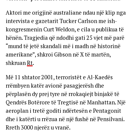
Aktori me origjinë australiane ndau një klip nga
intervista e gazetarit Tucker Carlson me ish-
kongresmenin Curt Weldon, e cila u publikua të
hënën. Tragjedia që ndodhi gati 25 vjet më parë
“mund të jetë skandali më i madh në historinë
amerikane”, shkroi Gibson në X të martën,
shkruan
Rt
.
Më 11 shtator 2001, terroristët e Al-Kaedës
rrëmbyen katër avionë pasagjerësh dhe
përplasën dy prej tyre në rrokaqiejt binjakë të
Qendrës Botërore të Tregtisë në Manhattan. Një
aeroplan i tretë goditi ndërtesën e Pentagonit
dhe i katërti u rrëzua në një fushë në Pensilvani.
Rreth 3000 njerëz u vranë.