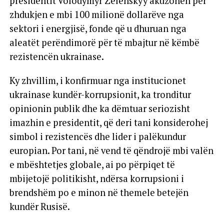
presidentit Volodymyr Zelenskyy akuzohen për
zhdukjen e mbi 100 milionë dollarëve nga
sektori i energjisë, fonde që u dhuruan nga
aleatët perëndimorë për të mbajtur në këmbë
rezistencën ukrainase.
Ky zhvillim, i konfirmuar nga institucionet
ukrainase kundër-korrupsionit, ka tronditur
opinionin publik dhe ka dëmtuar seriozisht
imazhin e presidentit, që deri tani konsiderohej
simbol i rezistencës dhe lider i palëkundur
europian. Por tani, në vend të qëndrojë mbi valën
e mbështetjes globale, ai po përpiqet të
mbijetojë politikisht, ndërsa korrupsioni i
brendshëm po e minon në themele betejën
kundër Rusisë.