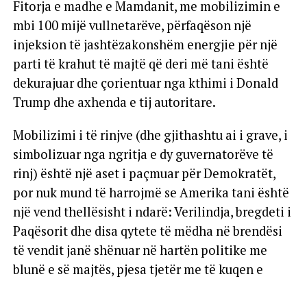
Fitorja e madhe e Mamdanit, me mobilizimin e
mbi 100 mijë vullnetarëve, përfaqëson një
injeksion të jashtëzakonshëm energjie për një
parti të krahut të majtë që deri më tani është
dekurajuar dhe çorientuar nga kthimi i Donald
Trump dhe axhenda e tij autoritare.
Mobilizimi i të rinjve (dhe gjithashtu ai i grave, i
simbolizuar nga ngritja e dy guvernatorëve të
rinj) është një aset i paçmuar për Demokratët,
por nuk mund të harrojmë se Amerika tani është
një vend thellësisht i ndarë: Verilindja, bregdeti i
Paqësorit dhe disa qytete të mëdha në brendësi
të vendit janë shënuar në hartën politike me
blunë e së majtës, pjesa tjetër me të kuqen e
Republikanëve.