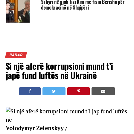
Si hyri në gjak fisi Kim me fisin Berisha për
demokracinë në Shqipëri
RADAR
Si një aferë korrupsioni mund t’i
japë fund luftës në Ukrainë
Volodymyr Zelenskyy /