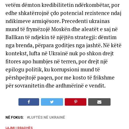
vetëm dëmton kredibilitetin ndërkombëtar, por
edhe shkatërrojnë çdo potencial rezistence ndaj
ndikimeve armiqësore. Precedenti ukrainas
mund të frymëzojë Moskën dhe aleatët e saj në
Ballkan të ndjekin të njëjtën strategji: dëmtim
nga brenda, përpara goditjes nga jashtë. Në këtë
kontekst, lufta në Ukrainë nuk po shkon drejt
fitores apo humbjes në terren, por drejt një
epilogu politik, ku korrupsioni mund të
përshpejtojë paqen, por me kosto të frikshme
për sovranitetin dhe ardhmërinë e vendit.
NË FOKUS:
LUFTËS NË UKRAINË
LAJMI I RRADHËS