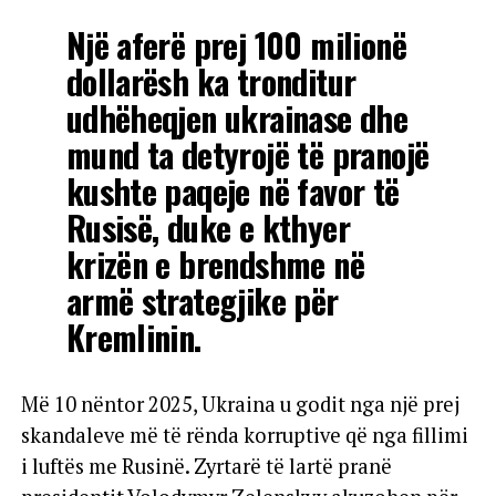
Një aferë prej 100 milionë
dollarësh ka tronditur
udhëheqjen ukrainase dhe
mund ta detyrojë të pranojë
kushte paqeje në favor të
Rusisë, duke e kthyer
krizën e brendshme në
armë strategjike për
Kremlinin.
Më 10 nëntor 2025, Ukraina u godit nga një prej
skandaleve më të rënda korruptive që nga fillimi
i luftës me Rusinë. Zyrtarë të lartë pranë