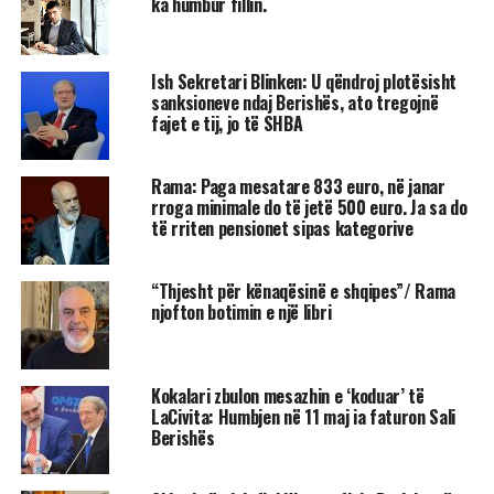
ka humbur fillin.
Ish Sekretari Blinken: U qëndroj plotësisht
sanksioneve ndaj Berishës, ato tregojnë
fajet e tij, jo të SHBA
Rama: Paga mesatare 833 euro, në janar
rroga minimale do të jetë 500 euro. Ja sa do
të rriten pensionet sipas kategorive
“Thjesht për kënaqësinë e shqipes”/ Rama
njofton botimin e një libri
Kokalari zbulon mesazhin e ‘koduar’ të
LaCivita: Humbjen në 11 maj ia faturon Sali
Berishës