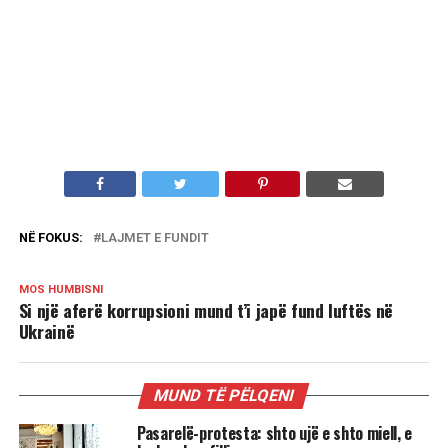
NË FOKUS:
LAJMET E FUNDIT
MOS HUMBISNI
Si një aferë korrupsioni mund t’i japë fund luftës në
Ukrainë
MUND TË PËLQENI
Pasarelë-protesta: shto ujë e shto miell, e