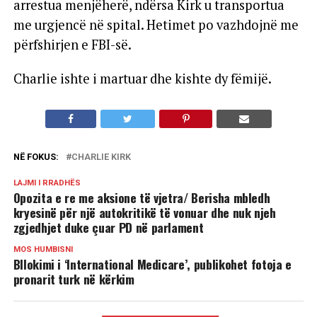
arrestua menjëherë, ndërsa Kirk u transportua
me urgjencë në spital. Hetimet po vazhdojnë me
përfshirjen e FBI-së.
Charlie ishte i martuar dhe kishte dy fëmijë.
NË FOKUS:
CHARLIE KIRK
LAJMI I RRADHËS
Opozita e re me aksione të vjetra/ Berisha mbledh
kryesinë për një autokritikë të vonuar dhe nuk njeh
zgjedhjet duke çuar PD në parlament
MOS HUMBISNI
Bllokimi i ‘International Medicare’, publikohet fotoja e
pronarit turk në kërkim