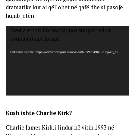
dramatike kur ai qëllohet në qafë dhe si pasojë
humb jetën
Lojtës
Media error: Format(s) not supported or
Videosh
source(s) not found
Shkarkim Kartele: https://www.cdnimpuls.com/video/68c26df49698c.mp4?_=1
Kush ishte Charlie Kirk?
Charlie James Kirk, i lindur në vitin 1993 në