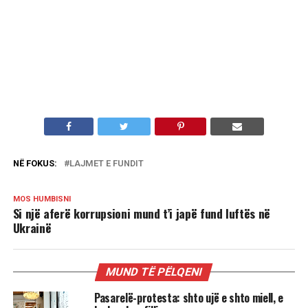
NË FOKUS:
LAJMET E FUNDIT
MOS HUMBISNI
Si një aferë korrupsioni mund t’i japë fund luftës në
Ukrainë
MUND TË PËLQENI
Pasarelë-protesta: shto ujë e shto miell, e