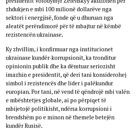
presidentit Volodymyr Zelenskyy akuzohen për
zhdukjen e mbi 100 milionë dollarëve nga
sektori i energjisë, fonde që u dhuruan nga
aleatët perëndimorë për të mbajtur në këmbë
rezistencën ukrainase.
Ky zhvillim, i konfirmuar nga institucionet
ukrainase kundër-korrupsionit, ka tronditur
opinionin publik dhe ka dëmtuar seriozisht
imazhin e presidentit, që deri tani konsiderohej
simbol i rezistencës dhe lider i palëkundur
europian. Por tani, në vend të qëndrojë mbi valën
e mbështetjes globale, ai po përpiqet të
mbijetojë politikisht, ndërsa korrupsioni i
brendshëm po e minon në themele betejën
kundër Rusisë.