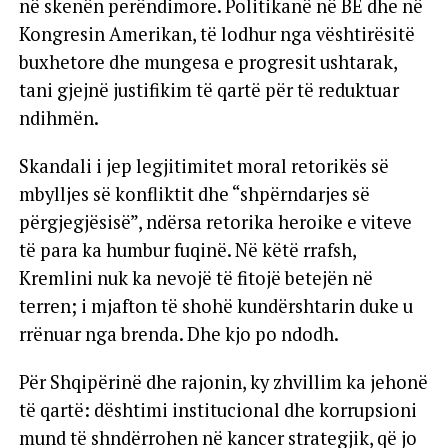
në skenën perëndimore. Politikanë në BE dhe në
Kongresin Amerikan, të lodhur nga vështirësitë
buxhetore dhe mungesa e progresit ushtarak,
tani gjejnë justifikim të qartë për të reduktuar
ndihmën.
Skandali i jep legjitimitet moral retorikës së
mbylljes së konfliktit dhe “shpërndarjes së
përgjegjësisë”, ndërsa retorika heroike e viteve
të para ka humbur fuqinë. Në këtë rrafsh,
Kremlini nuk ka nevojë të fitojë betejën në
terren; i mjafton të shohë kundërshtarin duke u
rrënuar nga brenda. Dhe kjo po ndodh.
Për Shqipërinë dhe rajonin, ky zhvillim ka jehonë
të qartë: dështimi institucional dhe korrupsioni
mund të shndërrohen në kancer strategjik, që jo