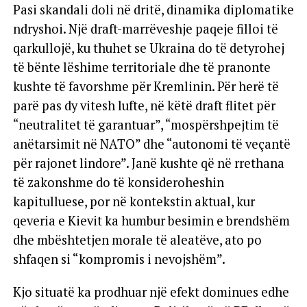
Pasi skandali doli në dritë, dinamika diplomatike
ndryshoi. Një draft-marrëveshje paqeje filloi të
qarkullojë, ku thuhet se Ukraina do të detyrohej
të bënte lëshime territoriale dhe të pranonte
kushte të favorshme për Kremlinin. Për herë të
parë pas dy vitesh lufte, në këtë draft flitet për
“neutralitet të garantuar”, “mospërshpejtim të
anëtarsimit në NATO” dhe “autonomi të veçantë
për rajonet lindore”. Janë kushte që në rrethana
të zakonshme do të konsideroheshin
kapitulluese, por në kontekstin aktual, kur
qeveria e Kievit ka humbur besimin e brendshëm
dhe mbështetjen morale të aleatëve, ato po
shfaqen si “kompromis i nevojshëm”.
Kjo situatë ka prodhuar një efekt dominues edhe