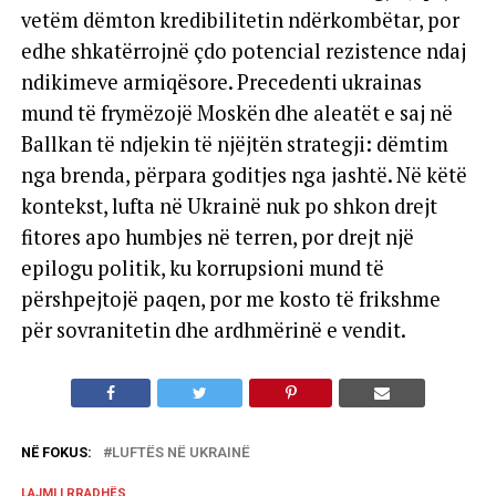
vetëm dëmton kredibilitetin ndërkombëtar, por
edhe shkatërrojnë çdo potencial rezistence ndaj
ndikimeve armiqësore. Precedenti ukrainas
mund të frymëzojë Moskën dhe aleatët e saj në
Ballkan të ndjekin të njëjtën strategji: dëmtim
nga brenda, përpara goditjes nga jashtë. Në këtë
kontekst, lufta në Ukrainë nuk po shkon drejt
fitores apo humbjes në terren, por drejt një
epilogu politik, ku korrupsioni mund të
përshpejtojë paqen, por me kosto të frikshme
për sovranitetin dhe ardhmërinë e vendit.
NË FOKUS:
LUFTËS NË UKRAINË
LAJMI I RRADHËS