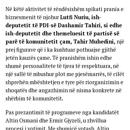
Në këtë aktivitet të rëndësishëm spikati prania e
biznesmenit të njohur
Lutfi Nuriu, ish-
deputetit të PDI-së Dashamir Tahiri, si edhe
ish-deputetit dhe themeluesit të partisë së
parë të komunitetit çam, Tahir Muhedini,
një
prej figurave që i ka kushtuar pothuajse gjithë
jetën kauzës çame. Të pranishëm ishin edhe
shumë personalitete të tjera të respektuara, në
një sallë të mbushur plot me pjesëmarrës, të cilët
shprehën mbështetjen e tyre për riorganizimin e
shoqatës dhe angazhimin në nisma konkrete në
shërbim të komunitetit.
Pas prezantimit të programeve nga kandidatët
Altin Osmani dhe Ermir Gjyzeli, u zhvillua
procesi i votimit. Me shumicë votash, Altin