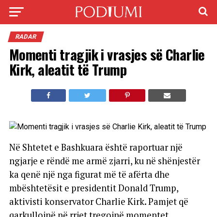
RADAR
Momenti tragjik i vrasjes së Charlie
Kirk, aleatit të Trump
Në Shtetet e Bashkuara është raportuar një
ngjarje e rëndë me armë zjarri, ku në shënjestër
ka qenë një nga figurat më të afërta dhe
mbështetësit e presidentit Donald Trump,
aktivisti konservator Charlie Kirk. Pamjet që
qarkullojnë në rrjet tregojnë momentet