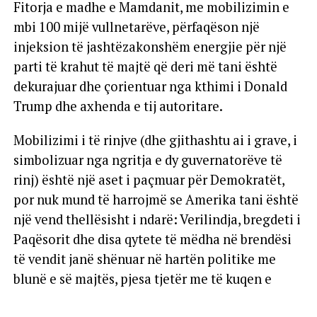
Fitorja e madhe e Mamdanit, me mobilizimin e
mbi 100 mijë vullnetarëve, përfaqëson një
injeksion të jashtëzakonshëm energjie për një
parti të krahut të majtë që deri më tani është
dekurajuar dhe çorientuar nga kthimi i Donald
Trump dhe axhenda e tij autoritare.
Mobilizimi i të rinjve (dhe gjithashtu ai i grave, i
simbolizuar nga ngritja e dy guvernatorëve të
rinj) është një aset i paçmuar për Demokratët,
por nuk mund të harrojmë se Amerika tani është
një vend thellësisht i ndarë: Verilindja, bregdeti i
Paqësorit dhe disa qytete të mëdha në brendësi
të vendit janë shënuar në hartën politike me
blunë e së majtës, pjesa tjetër me të kuqen e
Republikanëve.