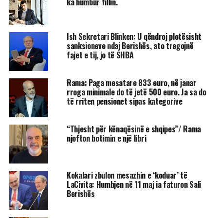
ka humbur fillin.
Ish Sekretari Blinken: U qëndroj plotësisht
sanksioneve ndaj Berishës, ato tregojnë
fajet e tij, jo të SHBA
Rama: Paga mesatare 833 euro, në janar
rroga minimale do të jetë 500 euro. Ja sa do
të rriten pensionet sipas kategorive
“Thjesht për kënaqësinë e shqipes”/ Rama
njofton botimin e një libri
Kokalari zbulon mesazhin e ‘koduar’ të
LaCivita: Humbjen në 11 maj ia faturon Sali
Berishës