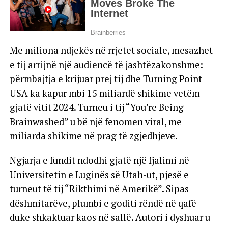
Me miliona ndjekës në rrjetet sociale, mesazhet
e tij arrijnë një audiencë të jashtëzakonshme:
përmbajtja e krijuar prej tij dhe Turning Point
USA ka kapur mbi 15 miliardë shikime vetëm
gjatë vitit 2024. Turneu i tij “You’re Being
Brainwashed” u bë një fenomen viral, me
miliarda shikime në prag të zgjedhjeve.
Ngjarja e fundit ndodhi gjatë një fjalimi në
Universitetin e Luginës së Utah-ut, pjesë e
turneut të tij “Rikthimi në Amerikë”. Sipas
dëshmitarëve, plumbi e goditi rëndë në qafë
duke shkaktuar kaos në sallë. Autori i dyshuar u