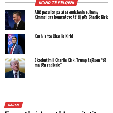
MUND TË PËLQENI
ABC pezullon pa afat emisionin e Jimmy
Kimmel pas komenteve të tij për Charlie Kirk
Kush ishte Charlie Kirk!
Ekzekutimi i Charlie Kirk, Trump fajëson “të
majtën radikale”
RADAR