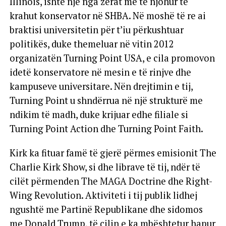
Illinois, ishte një nga zërat më të njohur të
krahut konservator në SHBA. Në moshë të re ai
braktisi universitetin për t’iu përkushtuar
politikës, duke themeluar në vitin 2012
organizatën Turning Point USA, e cila promovon
idetë konservatore në mesin e të rinjve dhe
kampuseve universitare. Nën drejtimin e tij,
Turning Point u shndërrua në një strukturë me
ndikim të madh, duke krijuar edhe filiale si
Turning Point Action dhe Turning Point Faith.
Kirk ka fituar famë të gjerë përmes emisionit The
Charlie Kirk Show, si dhe librave të tij, ndër të
cilët përmenden The MAGA Doctrine dhe Right-
Wing Revolution. Aktiviteti i tij publik lidhej
ngushtë me Partinë Republikane dhe sidomos
me Donald Trump, të cilin e ka mbështetur hapur