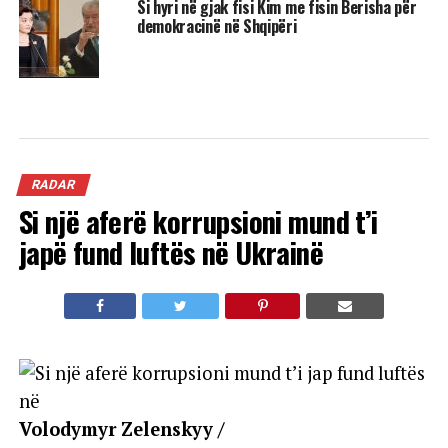
Si hyri në gjak fisi Kim me fisin Berisha për
demokracinë në Shqipëri
RADAR
Si një aferë korrupsioni mund t’i
japë fund luftës në Ukrainë
Volodymyr Zelenskyy /