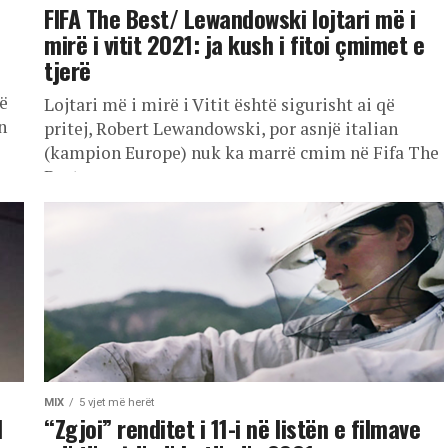
FIFA The Best/ Lewandowski lojtari më i
mirë i vitit 2021: ja kush i fitoi çmimet e
tjerë
ë
Lojtari më i mirë i Vitit është sigurisht ai që
n
pritej, Robert Lewandowski, por asnjë italian
(kampion Europe) nuk ka marrë cmim në Fifa The
Best....
MIX
5 vjet më herët
1
“Zgjoi” renditet i 11-i në listën e filmave