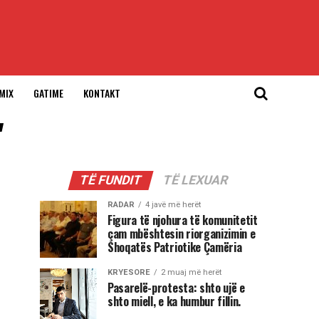
MIX
GATIME
KONTAKT
"
TË FUNDIT
TË LEXUAR
RADAR
4 javë më herët
Figura të njohura të komunitetit
çam mbështesin riorganizimin e
Shoqatës Patriotike Çamëria
KRYESORE
2 muaj më herët
Pasarelë-protesta: shto ujë e
shto miell, e ka humbur fillin.