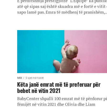
E përditshmja prestigjioze “L’Equipe” ka publik
atë që sipas saj është skuadra më e fortë e vitit
sapo lamë pas. Emra të mëdhenj të pranishëm,..
MIX
5 vjet më herët
Këta janë emrat më të preferuar për
bebet në vitin 2021
BabyCenter shpalli 100 emrat më të përdorur p
fëmijët në vitin 2021 dhe Olivia dhe Liam