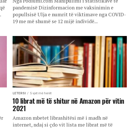
uar
Nga Podiumi.com Manipulimi i statistikave të
 që
pandemisë Dizinformacion me vaksinimin e
.
popullsisë Ulja e numrit të viktimave nga COVID-
19 me më shumë se 12 mijë individë...
LETERSI
5 vjet më herët
10 librat më të shitur në Amazon për vitin
2021
ër
Amazon mbetet librashitësi më i madh në
internet, ndaj si çdo vit lista me librat më të