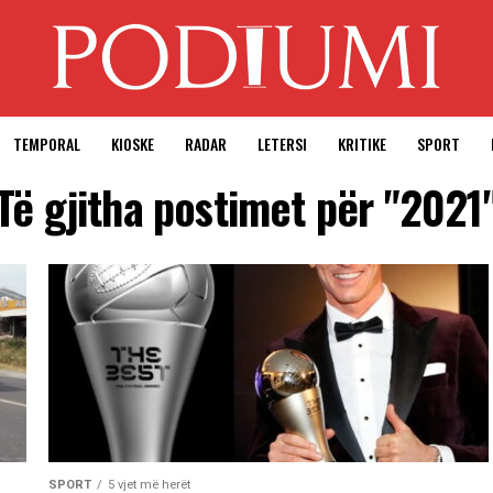
TEMPORAL
KIOSKE
RADAR
LETERSI
KRITIKE
SPORT
Të gjitha postimet për "2021
SPORT
5 vjet më herët