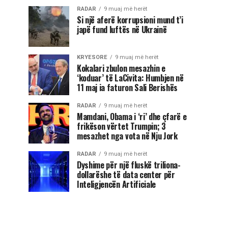
RADAR
9 muaj më herët
Si një aferë korrupsioni mund t’i
japë fund luftës në Ukrainë
KRYESORE
9 muaj më herët
Kokalari zbulon mesazhin e
‘koduar’ të LaCivita: Humbjen në
11 maj ia faturon Sali Berishës
RADAR
9 muaj më herët
Mamdani, Obama i ‘ri’ dhe çfarë e
frikëson vërtet Trumpin; 3
mesazhet nga vota në Nju Jork
RADAR
9 muaj më herët
Dyshime për një fluskë triliona-
dollarëshe të data center për
Inteligjencën Artificiale