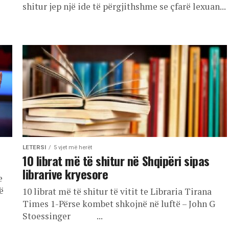
shitur jep një ide të përgjithshme se çfarë lexuan...
LETERSI
5 vjet më herët
10 librat më të shitur në Shqipëri sipas
librarive kryesore
e
ë
10 librat më të shitur të vitit te Libraria Tirana
Times 1-Përse kombet shkojnë në luftë – John G
Stoessinger ...