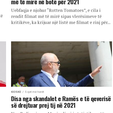
më të mirë në botë për 2021
Uebfaqja e njohur “Rotten Tomatoes”, e cila i
të
rendit filmat më të mirë sipas vlerësimeve të
kritikëve, ka krijuar një listë me filmat e rinj për...
KIOSKE
5 vjet më herët
Disa nga skandalet e Ramës e të qeverisë
së drejtuar prej tij në 2021