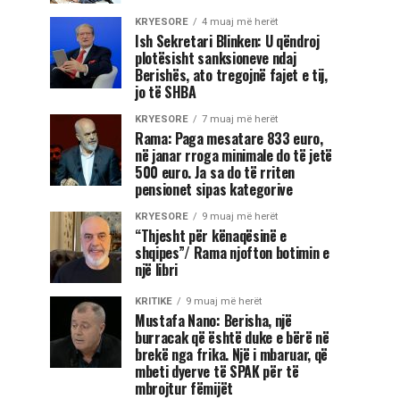
KRYESORE
4 muaj më herët
Ish Sekretari Blinken: U qëndroj
plotësisht sanksioneve ndaj
Berishës, ato tregojnë fajet e tij,
jo të SHBA
KRYESORE
7 muaj më herët
Rama: Paga mesatare 833 euro,
në janar rroga minimale do të jetë
500 euro. Ja sa do të rriten
pensionet sipas kategorive
KRYESORE
9 muaj më herët
“Thjesht për kënaqësinë e
shqipes”/ Rama njofton botimin e
një libri
KRITIKE
9 muaj më herët
Mustafa Nano: Berisha, një
burracak që është duke e bërë në
brekë nga frika. Një i mbaruar, që
mbeti dyerve të SPAK për të
mbrojtur fëmijët