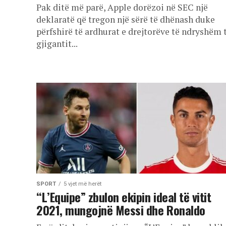
Pak ditë më parë, Apple dorëzoi në SEC një
deklaratë që tregon një sërë të dhënash duke
përfshirë të ardhurat e drejtorëve të ndryshëm 
gjigantit...
SPORT
5 vjet më herët
“L’Equipe” zbulon ekipin ideal të vitit
2021, mungojnë Messi dhe Ronaldo