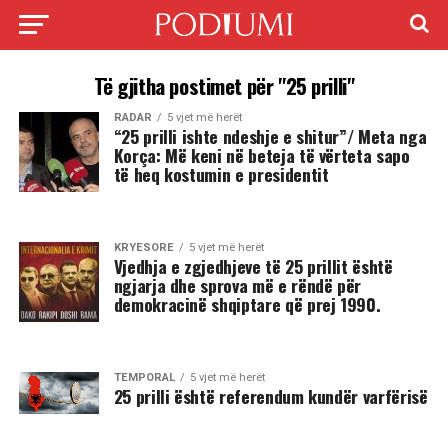
Të gjitha postimet për "25 prilli"
RADAR
5 vjet më herët
“25 prilli ishte ndeshje e shitur”/ Meta nga
Korça: Më keni në beteja të vërteta sapo
të heq kostumin e presidentit
KRYESORE
5 vjet më herët
Vjedhja e zgjedhjeve të 25 prillit është
ngjarja dhe sprova më e rëndë për
demokracinë shqiptare që prej 1990.
TEMPORAL
5 vjet më herët
25 prilli është referendum kundër varfërisë