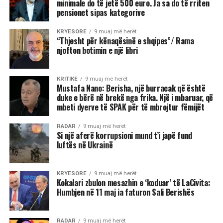
minimale do të jetë 500 euro. Ja sa do të rriten
pensionet sipas kategorive
KRYESORE
9 muaj më herët
“Thjesht për kënaqësinë e shqipes”/ Rama
njofton botimin e një libri
KRITIKE
9 muaj më herët
Mustafa Nano: Berisha, një burracak që është
duke e bërë në brekë nga frika. Një i mbaruar, që
mbeti dyerve të SPAK për të mbrojtur fëmijët
RADAR
9 muaj më herët
Si një aferë korrupsioni mund t’i japë fund
luftës në Ukrainë
KRYESORE
9 muaj më herët
Kokalari zbulon mesazhin e ‘koduar’ të LaCivita:
Humbjen në 11 maj ia faturon Sali Berishës
RADAR
9 muaj më herët