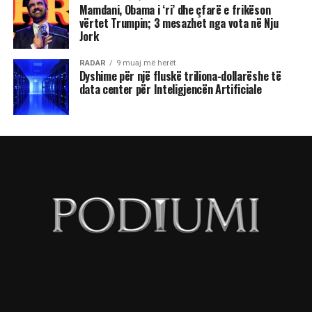
Mamdani, Obama i ‘ri’ dhe çfarë e frikëson
vërtet Trumpin; 3 mesazhet nga vota në Nju
Jork
RADAR
9 muaj më herët
Dyshime për një fluskë triliona-dollarëshe të
data center për Inteligjencën Artificiale