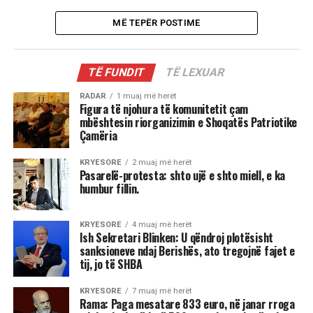
MË TEPËR POSTIME
TË FUNDIT
TË LEXUAR
RADAR
1 muaj më herët
Figura të njohura të komunitetit çam
mbështesin riorganizimin e Shoqatës Patriotike
Çamëria
KRYESORE
2 muaj më herët
Pasarelë-protesta: shto ujë e shto miell, e ka
humbur fillin.
KRYESORE
4 muaj më herët
Ish Sekretari Blinken: U qëndroj plotësisht
sanksioneve ndaj Berishës, ato tregojnë fajet e
tij, jo të SHBA
KRYESORE
7 muaj më herët
Rama: Paga mesatare 833 euro, në janar rroga