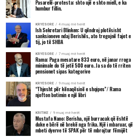
Pasarelë-protesta: shto ujë e shto miell, e ka
humbur fillin.
KRYESORE
4 muaj më herët
Ish Sekretari Blinken: U qëndroj plotësisht
sanksioneve ndaj Berishës, ato tregojnë fajet e
tij, jo të SHBA
KRYESORE
7 muaj më herët
Rama: Paga mesatare 833 euro, në janar rroga
minimale do të jetë 500 euro. Ja sa do të rriten
pensionet sipas kategorive
KRYESORE
9 muaj më herët
“Thjesht për kënaqësinë e shqipes”/ Rama
njofton botimin e një libri
KRITIKE
9 muaj më herët
Mustafa Nano: Berisha, një burracak që është
duke e bërë në brekë nga frika. Një i mbaruar, që
mbeti dyerve të SPAK për të mbrojtur fëmijët