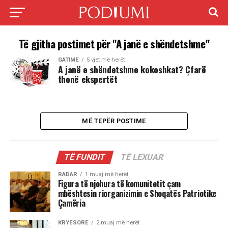
Të gjitha postimet për "A janë e shëndetshme"
GATIME
5 vjet më herët
A janë e shëndetshme kokoshkat? Çfarë
thonë ekspertët
MË TEPËR POSTIME
TË FUNDIT
TË LEXUAR
RADAR
1 muaj më herët
Figura të njohura të komunitetit çam
mbështesin riorganizimin e Shoqatës Patriotike
Çamëria
KRYESORE
2 muaj më herët