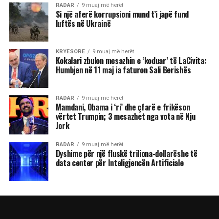
RADAR
9 muaj më herët
Si një aferë korrupsioni mund t’i japë fund
luftës në Ukrainë
KRYESORE
9 muaj më herët
Kokalari zbulon mesazhin e ‘koduar’ të LaCivita:
Humbjen në 11 maj ia faturon Sali Berishës
RADAR
9 muaj më herët
Mamdani, Obama i ‘ri’ dhe çfarë e frikëson
vërtet Trumpin; 3 mesazhet nga vota në Nju
Jork
RADAR
9 muaj më herët
Dyshime për një fluskë triliona-dollarëshe të
data center për Inteligjencën Artificiale